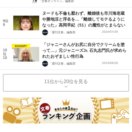
「文春オンライン」編集部
ヌードも不倫も厭わず、離婚後も市川海老蔵
や勝地涼と浮名を…「離婚してモテるように
9位
9
なった」高岡早紀（51）の魔性がとまらない
2024/07/29
「週刊文春」編集部
「ジャニーさんがお尻に自分でクリームを塗
SCOOP!
10
って…」元ジャニーズJr. 石丸志門氏が求めら
位
れたおぞましい性行為
10
2023/06/28
「週刊文春」編集部
11位から20位を見る