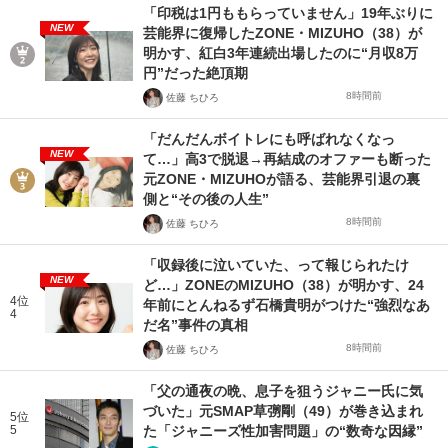
「印税は1円ももらっていません」19年ぶりに
NEW
芸能界に復帰したZONE・MIZUHO（38）が
明かす、紅白3年連続出場したのに“月収8万
円”だった絶頂期
8時間前
佐藤 ちひろ
「だんだんボイトレにも呼ばれなくなっ
NEW
て…」高3で脱退→再結成のオファーも断った
元ZONE・MIZUHOが語る、芸能界引退の裏
側と“その後の人生”
8時間前
佐藤 ちひろ
「収録後に泣いていた、って報じられたけ
NEW
ど…」ZONEのMIZUHO（38）が明かす、24
4位
年前にとんねるず石橋貴明がつけた“強烈なあ
4
だ名”事件の真相
8時間前
佐藤 ちひろ
「父の通夜の晩、息子を狙うジャニー氏に気
づいた」元SMAP草彅剛（49）が巻き込まれ
5位
5
た「ジャニーズ性加害問題」の“数奇な因縁”