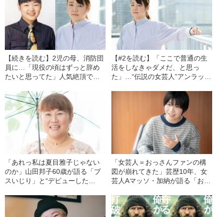
【続きを読む】2児の母、消防団
【#2を読む】「ここで普通の生
員に…「現役の頃はずっと辞め
活をしなきゃダメだ、と思っ
たいと思ってた」人気絶頂で引
た」…“伝説の女芸人”アンラッキ
退、“孤高の女芸人”アンラッキー
ー後藤（45）が、人気絶頂で引
後藤（45）の“現在”
退した「真相」
「あれっ私は夏目雅子じゃない
「女芸人＝おっさんファンの構
のか」山田邦子60歳が語る「ブ
図が崩れてきた」芸歴10年、女
スいじり」と“デビューした
芸人Aマッソ・加納が語る「お笑
頃”――2020 BEST5
いの変化」