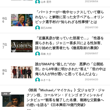
2023/08/04
山本 雲丹
「パートナーが一晩中セックスしていて寝ら
れない」と解散に至った女子ペアも…オリン
6位
6
ピック選手村の“知られざる性事情”とは
2024/07/30
辰巳JUNK
「近藤真彦が使っていた部屋で…」「性器を
握らされる」ジャニー喜多川による性加害、
7位
7
語り始めた被害者たち《徹底取材の裏側》
2026/08/07
髙橋 大介
誰がSMAPを“殺した”のか 悪夢の「公開処
刑」から8年後に明かされた“答え”「世の中は
8位
8
俺ら5人が仲が悪いと思ってるんだよな」
2024/04/20
みきーる
《映画『Michael／マイケル』》父ジョセフ・ジャ
PR
クソン役、コールマン・ドミンゴ オフィシャルイ
ンタビュー“観客を魅了した名優、複雑な父親像へ
の想いを語る”《日本興収70億円突破》