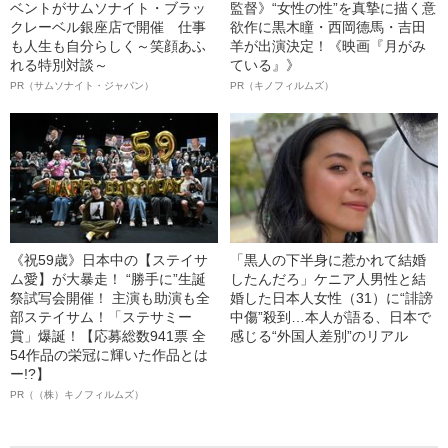
ベントがサムソナイト・ブラッ
監督》“女性の性”を真摯に描く意
クレーベル銀座店で開催 仕事
欲作に黒木瞳・西岡德馬・吉田
も人生も自分らしく～笑顔あふ
羊が出演決定！《映画『月がみ
れる特別対談～
ている』》
PR（サムソナイト・ジャパン）
PR（キノフィルムズ）
《祝59歳》日本中の【ステイサ
「黒人の下半身に惹かれて結婚
ム愛】が大暴走！ “勝手に”生誕
したんだろ」ケニア人男性と結
祭試写会開催！ 主演も助演も全
婚した日本人女性（31）に“誹謗
部ステイサム！「ステサミー
中傷”殺到…本人が語る、日本で
賞」爆誕！【応募総数941票 全
感じる“外国人差別”のリアル
54作品の栄冠に輝いた作品とは
ー!?】
PR（（株）キノフィルムズ）