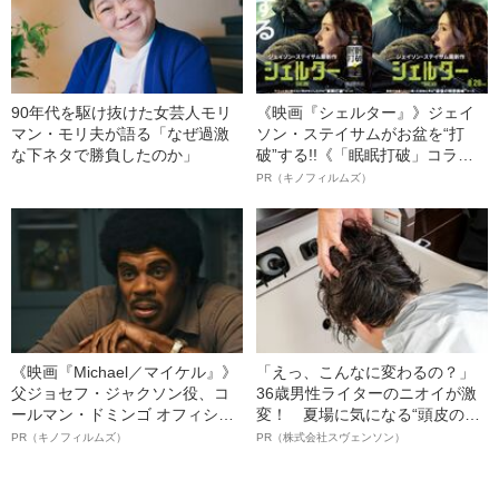
90年代を駆け抜けた女芸人モリ
《映画『シェルター』》ジェイ
マン・モリ夫が語る「なぜ過激
ソン・ステイサムがお盆を“打
な下ネタで勝負したのか」
破”する!!《「眠眠打破」コラ
ボ》
PR（キノフィルムズ）
《映画『Michael／マイケル』》
「えっ、こんなに変わるの？」
父ジョセフ・ジャクソン役、コ
36歳男性ライターのニオイが激
ールマン・ドミンゴ オフィシャ
変！ 夏場に気になる“頭皮のニ
ルインタビュー“観客を魅了した
オイ”や“ベタつき”を解消す
PR（キノフィルムズ）
PR（株式会社スヴェンソン）
名優、複雑な父親像への想いを
る、“ウィッグのスペシャリス
語る”《日本興収70億円突破》
ト”が生み出した徹底ケアとは