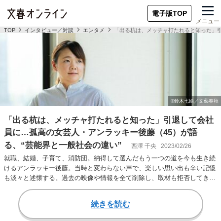
電子版TOP
メニュー
TOP
インタビュー／対談
エンタメ
「出る杭は、メッチャ打たれると知った」引
「出る杭は、メッチャ打たれると知った」引退して会社
員に…孤高の女芸人・アンラッキー後藤（45）が語
る、“芸能界と一般社会の違い”
西澤 千央
2023/02/26
就職、結婚、子育て、消防団。納得して選んだもう一つの道を今も生き続
けるアンラッキー後藤。当時と変わらない声で、楽しい思い出も辛い記憶
も淡々と述懐する。過去の映像や情報を全て削除し、取材も拒否してきた
本当の理由。アン…
続きを読む