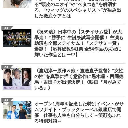
る“頭皮のニオイ”や“ベタつき”を解消す
る、“ウィッグのスペシャリスト”が生み出
した徹底ケアとは
PR
《祝59歳》日本中の【ステイサム愛】が大
暴走！ “勝手に”生誕祭試写会開催！ 主演も
助演も全部ステイサム！「ステサミー賞」
爆誕！【応募総数941票 全54作品の栄冠に
輝いた作品とはー!?】
PR
《渡辺淳一原作＆娘・渡邉直子監督》“女性
の性”を真摯に描く意欲作に黒木瞳・西岡德
馬・吉田羊が出演決定！《映画『月がみて
いる』》
PR
オープン1周年を記念した特別イベントがサ
ムソナイト・ブラックレーベル銀座店で開
催 仕事も人生も自分らしく～笑顔あふれ
る特別対談～