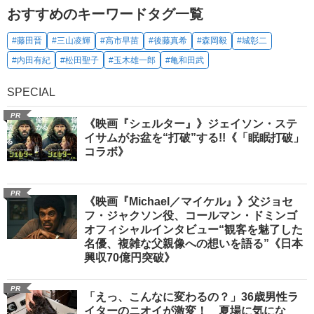
おすすめのキーワードタグ一覧
#藤田晋
#三山凌輝
#高市早苗
#後藤真希
#森岡毅
#城彰二
#内田有紀
#松田聖子
#玉木雄一郎
#亀和田武
SPECIAL
PR
《映画『シェルター』》ジェイソン・ステ
イサムがお盆を“打破”する!!《「眠眠打破」
コラボ》
PR
《映画『Michael／マイケル』》父ジョセ
フ・ジャクソン役、コールマン・ドミンゴ
オフィシャルインタビュー“観客を魅了した
名優、複雑な父親像への想いを語る”《日本
興収70億円突破》
PR
「えっ、こんなに変わるの？」36歳男性ラ
イターのニオイが激変！ 夏場に気にな