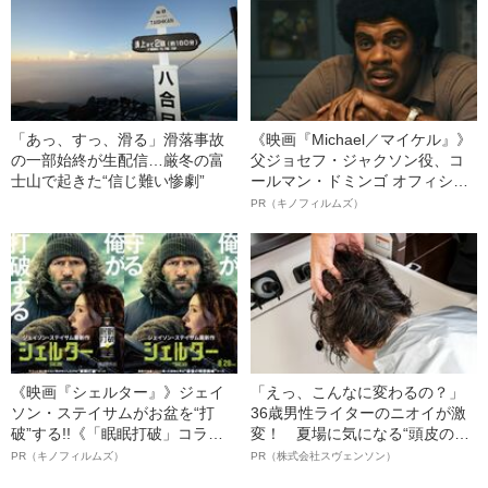
「あっ、すっ、滑る」滑落事故
《映画『Michael／マイケル』》
の一部始終が生配信…厳冬の富
父ジョセフ・ジャクソン役、コ
士山で起きた“信じ難い惨劇”
ールマン・ドミンゴ オフィシャ
ルインタビュー“観客を魅了した
PR（キノフィルムズ）
名優、複雑な父親像への想いを
語る”《日本興収70億円突破》
《映画『シェルター』》ジェイ
「えっ、こんなに変わるの？」
ソン・ステイサムがお盆を“打
36歳男性ライターのニオイが激
破”する!!《「眠眠打破」コラ
変！ 夏場に気になる“頭皮のニ
ボ》
オイ”や“ベタつき”を解消す
PR（キノフィルムズ）
PR（株式会社スヴェンソン）
る、“ウィッグのスペシャリス