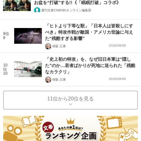
お盆を“打破”する!!《「眠眠打破」コラボ》
週刊文春CINEMAオンライン編集部
「ヒトより下等な獣」「日本人は皆殺しにす
べき」特攻作戦が敵国・アメリカ世論に与え
9位
9
た“残酷すぎる影響”
2026/08/08
保阪 正康
「史上初の特攻」を、なぜ旧日本軍は“隠し
10
た”のか…若者ばかりが死地に送られた「残酷
位
なカラクリ」
10
2026/08/08
保阪 正康
11位から20位を見る