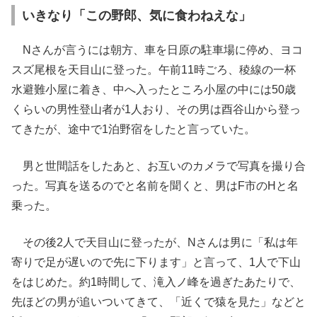
いきなり「この野郎、気に食わねえな」
Nさんが言うには朝方、車を日原の駐車場に停め、ヨコ
スズ尾根を天目山に登った。午前11時ごろ、稜線の一杯
水避難小屋に着き、中へ入ったところ小屋の中には50歳
くらいの男性登山者が1人おり、その男は酉谷山から登っ
てきたが、途中で1泊野宿をしたと言っていた。
男と世間話をしたあと、お互いのカメラで写真を撮り合
った。写真を送るのでと名前を聞くと、男はF市のHと名
乗った。
その後2人で天目山に登ったが、Nさんは男に「私は年
寄りで足が遅いので先に下ります」と言って、1人で下山
をはじめた。約1時間して、滝入ノ峰を過ぎたあたりで、
先ほどの男が追いついてきて、「近くで猿を見た」などと