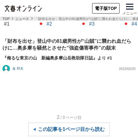
電子版TOP
メニュー
TOP
ニュース
「財布を出せ」登山中の81歳男性が“山賊”に襲われ血だらけに…奥
#1
#2
#3
#4
「財布を出せ」登山中の81歳男性が“山賊”に襲われ血だら
けに…奥多摩を騒然とさせた“強盗傷害事件”の顛末
『侮るな東京の山 新編奥多摩山岳救助隊日誌』より #1
金 邦夫
2023/02/25
2
/3
ページ目
この記事を1ページ目から読む