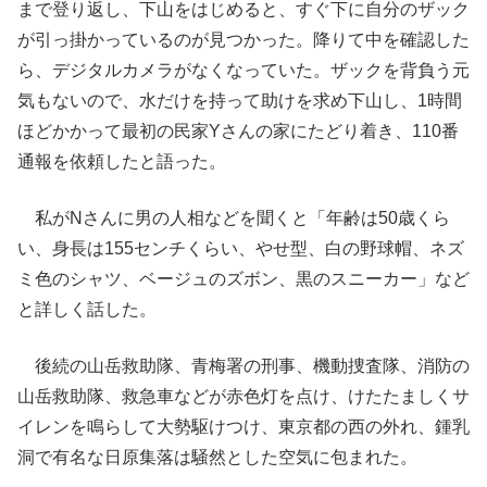
まで登り返し、下山をはじめると、すぐ下に自分のザック
が引っ掛かっているのが見つかった。降りて中を確認した
ら、デジタルカメラがなくなっていた。ザックを背負う元
気もないので、水だけを持って助けを求め下山し、1時間
ほどかかって最初の民家Yさんの家にたどり着き、110番
通報を依頼したと語った。
私がNさんに男の人相などを聞くと「年齢は50歳くら
い、身長は155センチくらい、やせ型、白の野球帽、ネズ
ミ色のシャツ、ベージュのズボン、黒のスニーカー」など
と詳しく話した。
後続の山岳救助隊、青梅署の刑事、機動捜査隊、消防の
山岳救助隊、救急車などが赤色灯を点け、けたたましくサ
イレンを鳴らして大勢駆けつけ、東京都の西の外れ、鍾乳
洞で有名な日原集落は騒然とした空気に包まれた。