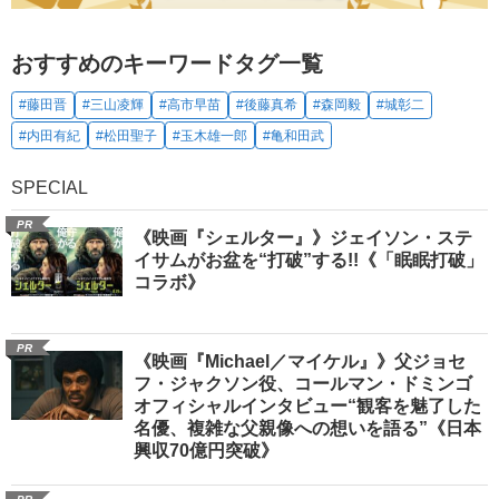
おすすめのキーワードタグ一覧
#藤田晋
#三山凌輝
#高市早苗
#後藤真希
#森岡毅
#城彰二
#内田有紀
#松田聖子
#玉木雄一郎
#亀和田武
SPECIAL
PR
《映画『シェルター』》ジェイソン・ステ
イサムがお盆を“打破”する!!《「眠眠打破」
コラボ》
PR
《映画『Michael／マイケル』》父ジョセ
フ・ジャクソン役、コールマン・ドミンゴ
オフィシャルインタビュー“観客を魅了した
名優、複雑な父親像への想いを語る”《日本
興収70億円突破》