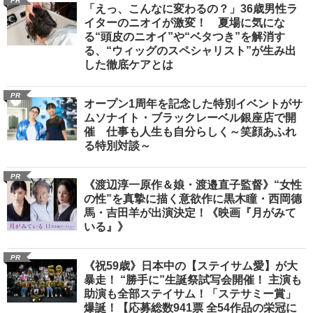
PR
「えっ、こんなに変わるの？」36歳男性ラ
イターのニオイが激変！ 夏場に気にな
る“頭皮のニオイ”や“ベタつき”を解消す
る、“ウィッグのスペシャリスト”が生み出
した徹底ケアとは
PR
オープン1周年を記念した特別イベントがサ
ムソナイト・ブラックレーベル銀座店で開
催 仕事も人生も自分らしく～笑顔あふれ
る特別対談～
PR
《渡辺淳一原作＆娘・渡邉直子監督》“女性
の性”を真摯に描く意欲作に黒木瞳・西岡德
馬・吉田羊が出演決定！《映画『月がみて
いる』》
PR
《祝59歳》日本中の【ステイサム愛】が大
暴走！ “勝手に”生誕祭試写会開催！ 主演も
助演も全部ステイサム！「ステサミー賞」
爆誕！【応募総数941票 全54作品の栄冠に