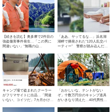
【続きを読む】奥多摩で2件目の
「ああ、ヤッてるな…」浜名湖
強盗傷害事件発生…「この男に
湖畔で摘発された“120人乱交パ
間違いない」“無職の山
ーティー” 警察が踏み込んだ午
賊”（55）を捕まえた山岳救助隊
前3時には80人が…
員の“執念”
キャンプ場で盗まれたクーラー
「おかしいな、テントがない
がフリマサイトに出品…「間違
ぞ」十数万円分のキャンプ道具
いない、コイツだ」7カ月かけて
がいきなり消えた…40代男性キ
犯人を捕まえた、ママキャンパ
ャンパーが被害にあった“20分間
ーの“執念”
の盗難劇”