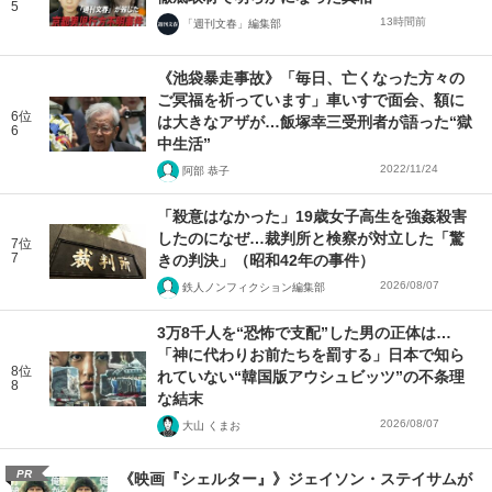
5
13時間前
「週刊文春」編集部
《池袋暴走事故》「毎日、亡くなった方々の
ご冥福を祈っています」車いすで面会、額に
6位
は大きなアザが…飯塚幸三受刑者が語った“獄
6
中生活”
2022/11/24
阿部 恭子
「殺意はなかった」19歳女子高生を強姦殺害
したのになぜ…裁判所と検察が対立した「驚
7位
7
きの判決」（昭和42年の事件）
2026/08/07
鉄人ノンフィクション編集部
3万8千人を“恐怖で支配”した男の正体は…
「神に代わりお前たちを罰する」日本で知ら
8位
れていない“韓国版アウシュビッツ”の不条理
8
な結末
2026/08/07
大山 くまお
PR
《映画『シェルター』》ジェイソン・ステイサムが