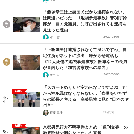
「飯塚幸三は上級国民だから逮捕されない」
は間違いだった…《池袋暴走事故》警視庁幹
部が「自民党議員」に呼び出されても逮捕を
見送った理由
2026/08/08
守田 哲
「上級国民は逮捕されなくて良いですね」自
宅住所がネットに流出、嫌がらせ電話も…
《12人死傷の池袋暴走事故》飯塚幸三の長男
が直面した「加害者家族への暴力」
2026/08/08
守田 哲
「スカートめくりと変わらないですよね」だ
NEW
から性犯罪はなくならない…「盗撮をいたず
4位
らの延長と考える」高齢男性に見た“日本のヤ
4
バさ”
2時間前
斉藤 章佳
NEW
京都男児行方不明事件まとめ 「週刊文春」の
5位
徹底取材で明らかになった真相