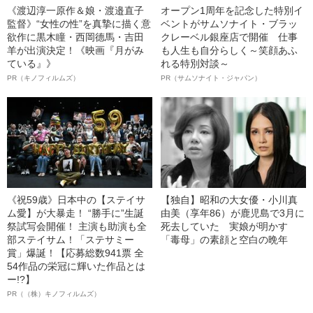
《渡辺淳一原作＆娘・渡邉直子
オープン1周年を記念した特別イ
監督》“女性の性”を真摯に描く意
ベントがサムソナイト・ブラッ
欲作に黒木瞳・西岡德馬・吉田
クレーベル銀座店で開催 仕事
羊が出演決定！《映画『月がみ
も人生も自分らしく～笑顔あふ
ている』》
れる特別対談～
PR（キノフィルムズ）
PR（サムソナイト・ジャパン）
《祝59歳》日本中の【ステイサ
【独自】昭和の大女優・小川真
ム愛】が大暴走！ “勝手に”生誕
由美（享年86）が鹿児島で3月に
祭試写会開催！ 主演も助演も全
死去していた 実娘が明かす
部ステイサム！「ステサミー
「毒母」の素顔と空白の晩年
賞」爆誕！【応募総数941票 全
54作品の栄冠に輝いた作品とは
ー!?】
PR（（株）キノフィルムズ）