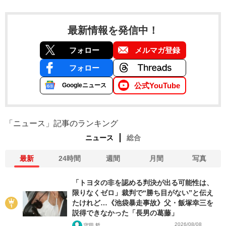
最新情報を発信中！
フォロー
メルマガ登録
フォロー
公式YouTube
Googleニュース
「ニュース」記事のランキング
ニュース
総合
最新
24時間
週間
月間
写真
「トヨタの非を認める判決が出る可能性は、
限りなくゼロ」裁判で“勝ち目がない”と伝え
たけれど…《池袋暴走事故》父・飯塚幸三を
説得できなかった「長男の葛藤」
2026/08/08
守田 哲