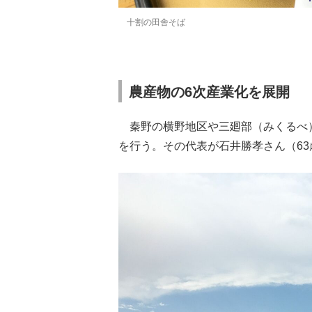
十割の田舎そば
農産物の6次産業化を展開
秦野の横野地区や三廻部（みくるべ）地
を行う。その代表が石井勝孝さん（6