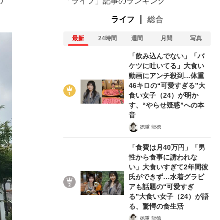
「ライフ」記事のランキング
ライフ
総合
最新
24時間
週間
月間
写真
「飲み込んでない」「バ
ケツに吐いてる」大食い
動画にアンチ殺到…体重
46キロの“可愛すぎる”大
食い女子（24）が明か
す、“やらせ疑惑”への本
音
徳重 龍徳
「食費は月40万円」「男
性から食事に誘われな
い」大食いすぎて2年間彼
氏ができず…水着グラビ
アも話題の“可愛すぎ
る”大食い女子（24）が語
る、驚愕の食生活
徳重 龍徳