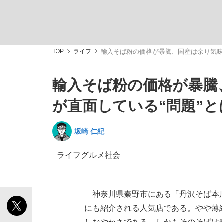
TOP
ライフ
輸入そば粉の価格が暴騰、国産は余り気味
輸入そば粉の価格が暴騰
「敗因分析は一切聞かれなかった」侍ジャパン選
キングの誕生を、目撃せよ。
が直面している“問題”
坂崎 仁紀
ライフ
グルメ
社会
the Style
神奈川県秦野市にある「丹沢そば本
にも紹介される人気店である。やや薄
「目標達成できなかったからと言って…」サッ
しなやかさである。しかもそのそばは