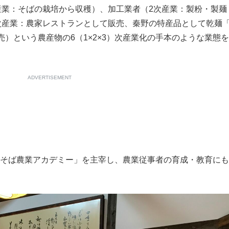
産業：そばの栽培から収穫）、加工業者（2次産業：製粉・製麺
次産業：農家レストランとして販売、秦野の特産品として乾麺
）という農産物の6（1×2×3）次産業化の手本のような業態
ADVERTISEMENT
丹沢そば農業アカデミー」を主宰し、農業従事者の育成・教育に