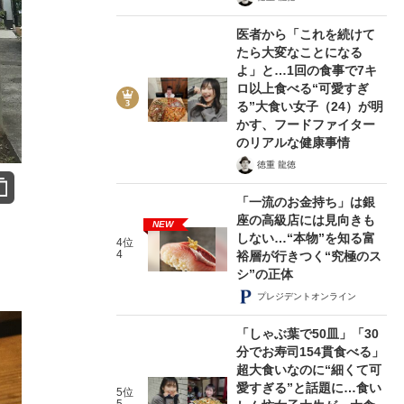
医者から「これを続けて
たら大変なことになる
よ」と…1回の食事で7キ
ロ以上食べる“可愛すぎ
る”大食い女子（24）が明
かす、フードファイター
のリアルな健康事情
徳重 龍徳
「一流のお金持ち」は銀
座の高級店には見向きも
NEW
しない…“本物”を知る富
4位
4
裕層が行きつく“究極のス
シ”の正体
プレジデントオンライン
「しゃぶ葉で50皿」「30
分でお寿司154貫食べる」
超大食いなのに“細くて可
愛すぎる”と話題に…食い
5位