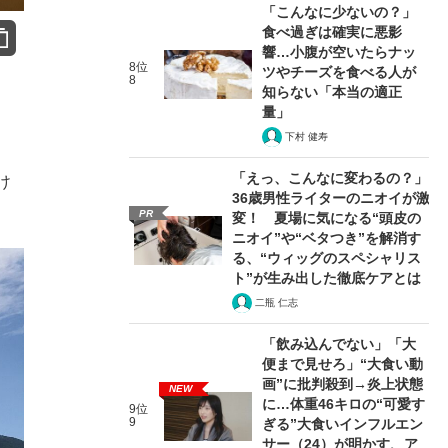
「こんなに少ないの？」
食べ過ぎは確実に悪影
響…小腹が空いたらナッ
8位
ツやチーズを食べる人が
8
知らない「本当の適正
量」
下村 健寿
「えっ、こんなに変わるの？」
け
36歳男性ライターのニオイが激
PR
変！ 夏場に気になる“頭皮の
ニオイ”や“ベタつき”を解消す
る、“ウィッグのスペシャリス
ト”が生み出した徹底ケアとは
二瓶 仁志
「飲み込んでない」「大
便まで見せろ」“大食い動
画”に批判殺到→炎上状態
NEW
に…体重46キロの“可愛す
9位
9
ぎる”大食いインフルエン
サー（24）が明かす、ア