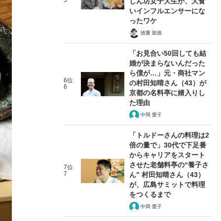
5
しん坊女子大生が、大食
いインフルエンサーにな
ったワケ
徳重 龍徳
「お見合い50回しても結
婚が決まらないんだった
ら僕が…」元・商社マン
6位
の村田知晴さん（43）が
6
京都の名料亭に婿入りし
た理由
中岡 愛子
「トルドーさんの料理は2
倍の量で」30代で下足番
からキャリアをスタート
させた老舗料亭の“養子さ
7位
7
ん” 村田知晴さん（43）
が、広島サミットで料理
をつくるまで
中岡 愛子