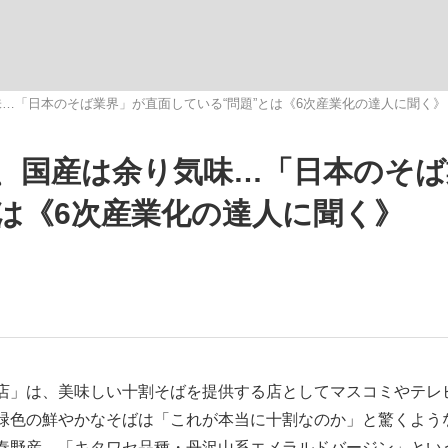
いまさら聞け
…「日本のそば業界」が直面している“問題”とは《6次産業化の達人に聞く》
、国産は余り気味…「日本のそば
手が証言した“NPB聞...
「クマが悪者扱いされているの
とは《6次産業化の達人に聞く》
もっと見る
店」は、美味しい十割そばを提供する店としてマスコミやテレ
緑色の鮮やかなそばは「これが本当に十割なのか」と驚くよう
カー日本代表・森保一監督...
秦野産。「キタワセ品種・丹沢山系エメラルドバージン」とい