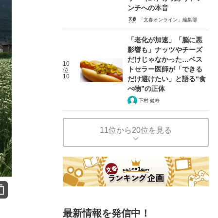
ンチへの本音
「文春オンライン」編集部
「老化が加速」「脳に悪
影響も」ナッツやチーズ
だけじゃなかった…ベス
10
トセラー医師が「できる
位
10
だけ避けたい」と語る“食
べ物”の正体
下村 健寿
11位から20位を見る
最新情報を発信中！