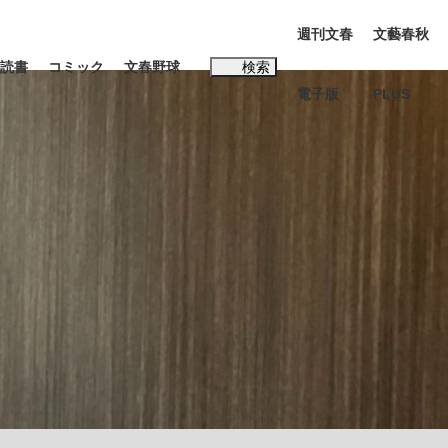
週刊文春
文藝春秋
読書
コミック
文春野球
検索
電子版
PLUS
インタビュー
読書
#松田聖子
む将棋
BC日本代表“敗戦”の真実 選手が明かす...