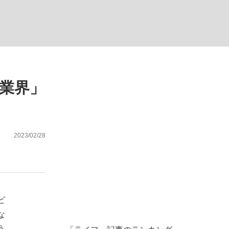
ない資産運用のすべて
業界」
が悲しい」『北の国から』倉本聰氏（91...
2023/02/28
ビ
な
う