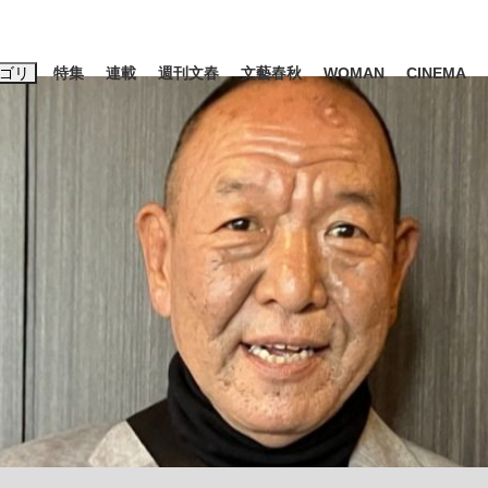
ゴリ
特集
連載
週刊文春
文藝春秋
WOMAN
CINEMA
キーワード入力
ス
エンタメ
ライフ
ビジネス
ーワードタグ一覧
山凌輝
#高市早苗
#後藤真希
#森岡毅
#城彰二
#内田有紀
観る将棋、読
#亀和田武
て明かした日本代表監督に...
「最悪の空気のまま解散」W