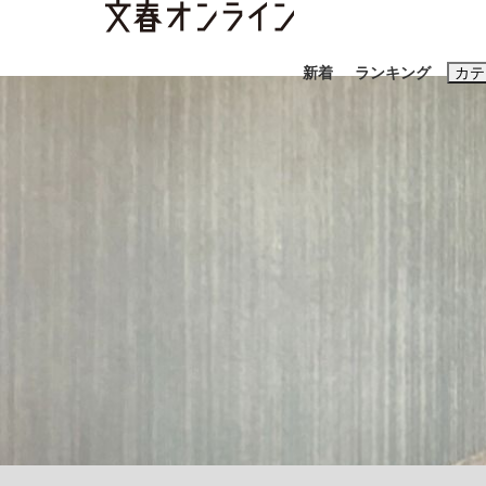
新着
ランキング
カテ
スクープ
ニュー
おすすめのキ
#藤田晋
#三
#玉木雄一郎
「90%は失敗する。でも…」本田圭佑が初め
終戦から81年