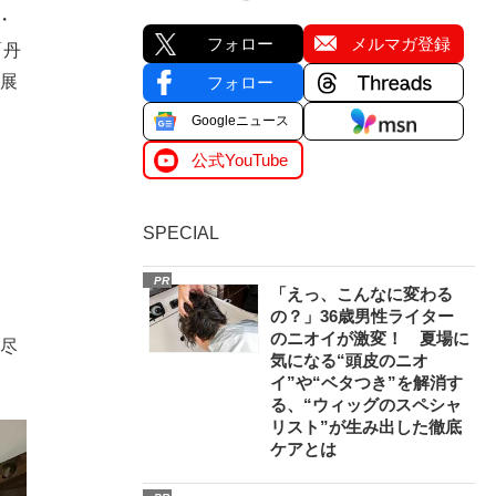
・
フォロー
メルマガ登録
「丹
を展
フォロー
Googleニュース
公式YouTube
SPECIAL
PR
「えっ、こんなに変わる
の？」36歳男性ライター
のニオイが激変！ 夏場に
も尽
気になる“頭皮のニオ
イ”や“ベタつき”を解消す
る、“ウィッグのスペシャ
リスト”が生み出した徹底
ケアとは