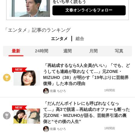
をいち早く読もう
文春オンラインをフォロー
「エンタメ」記事のランキング
エンタメ
総合
最新
24時間
週間
月間
写真
「再結成するなら5人全員がいい」「でも、ど
NEW
うしても連絡が取れなくて…」元ZONE・
MIZUHO（38）が明かす「19年ぶりに芸能界
復帰」した本当の理由
1時間前
佐藤 ちひろ
「だんだんボイトレにも呼ばれなくなっ
NEW
て…」高3で脱退→再結成のオファーも断った
元ZONE・MIZUHOが語る、芸能界引退の裏
側と“その後の人生”
1時間前
佐藤 ちひろ