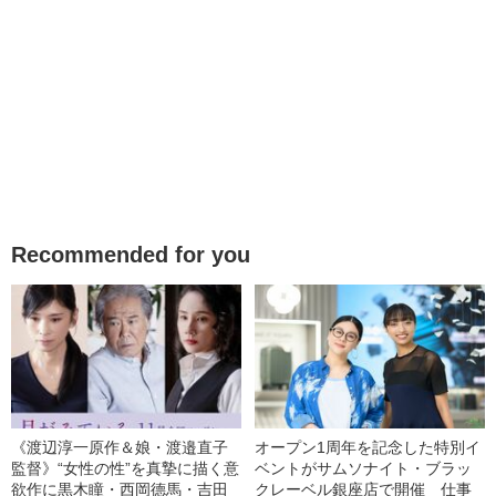
Recommended for you
《渡辺淳一原作＆娘・渡邉直子
オープン1周年を記念した特別イ
監督》“女性の性”を真摯に描く意
ベントがサムソナイト・ブラッ
欲作に黒木瞳・西岡德馬・吉田
クレーベル銀座店で開催 仕事