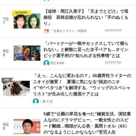
【追悼・岡江久美子】「天までとどけ」で母
SCOOP!
娘役 若林志穂が忘れられない「手のぬくも
7位
7
り」
2020/04/24
「文春オンライン」特集班
「パートナーが一晩中セックスしていて寝ら
れない」と解散に至った女子ペアも…オリン
8位
8
ピック選手村の“知られざる性事情”とは
2024/07/30
辰巳JUNK
「えっ、こんなに変わるの？」36歳男性ライターの
PR
ニオイが激変！ 夏場に気になる“頭皮のニオ
イ”や“ベタつき”を解消する、“ウィッグのスペシャ
リスト”が生み出した徹底ケアとは
二瓶 仁志
5歳で“公園の草花を食べた”極貧生活、演技素
人なのにドラマデビュー、一般女性とのスピ
9位
ード離婚…咽頭がん公表・風間トオル（63）
9
の“なるようにしかならない”苦労人生