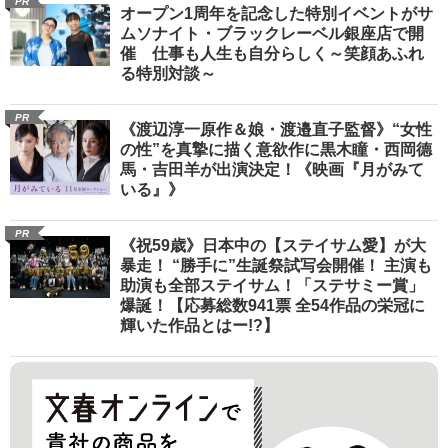
PR
オープン1周年を記念した特別イベントがサ
ムソナイト・ブラックレーベル銀座店で開
催 仕事も人生も自分らしく～笑顔あふれ
る特別対談～
PR
《渡辺淳一原作＆娘・渡邉直子監督》“女性
の性”を真摯に描く意欲作に黒木瞳・西岡德
馬・吉田羊が出演決定！《映画『月がみて
いる』》
PR
《祝59歳》日本中の【ステイサム愛】が大
暴走！ “勝手に”生誕祭試写会開催！ 主演も
助演も全部ステイサム！「ステサミー賞」
爆誕！【応募総数941票 全54作品の栄冠に
輝いた作品とはー!?】