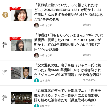
「収録後に泣いていた、って報じられたけ
NEW
ど…」ZONEのMIZUHO（38）が明かす、24
年前にとんねるず石橋貴明がつけた“強烈なあ
だ名”事件の真相
1時間前
佐藤 ちひろ
「印税は1円ももらっていません」19年ぶりに
NEW
芸能界に復帰したZONE・MIZUHO（38）が
4位
明かす、紅白3年連続出場したのに“月収8万
4
円”だった絶頂期
1時間前
佐藤 ちひろ
「父の通夜の晩、息子を狙うジャニー氏に気
づいた」元SMAP草彅剛（49）が巻き込まれ
5位
5
た「ジャニーズ性加害問題」の“数奇な因縁”
2023/08/04
山本 雲丹
「近藤真彦が使っていた部屋で…」「性器を
握らされる」ジャニー喜多川による性加害、
6位
6
語り始めた被害者たち《徹底取材の裏側》
2026/08/07
髙橋 大介