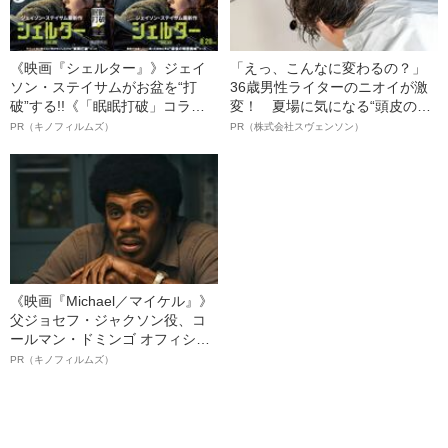
《映画『シェルター』》ジェイ
「えっ、こんなに変わるの？」
ソン・ステイサムがお盆を“打
36歳男性ライターのニオイが激
破”する!!《「眠眠打破」コラ
変！ 夏場に気になる“頭皮のニ
ボ》
オイ”や“ベタつき”を解消す
PR（キノフィルムズ）
PR（株式会社スヴェンソン）
る、“ウィッグのスペシャリス
ト”が生み出した徹底ケアとは
《映画『Michael／マイケル』》
父ジョセフ・ジャクソン役、コ
ールマン・ドミンゴ オフィシャ
ルインタビュー“観客を魅了した
PR（キノフィルムズ）
名優、複雑な父親像への想いを
語る”《日本興収70億円突破》