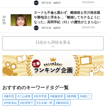
2025/09/01
「週刊文春」編集部
ヌードも不倫も厭わず、離婚後も市川海老蔵
10
や勝地涼と浮名を…「離婚してモテるように
位
なった」高岡早紀（51）の魔性がとまらない
10
2024/07/29
「週刊文春」編集部
11位から20位を見る
おすすめのキーワードタグ一覧
#藤田晋
#三山凌輝
#高市早苗
#後藤真希
#森岡毅
#城彰二
#内田有紀
#松田聖子
#玉木雄一郎
#亀和田武