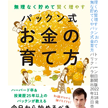
無理
なく
貯め
て賢
く増
やす
パッ
クン
式 お
金の
育て
方
パト
リッ
ク・
ハー
ラン
朝日
新聞
出版
2022
年11
月18
日 発
売