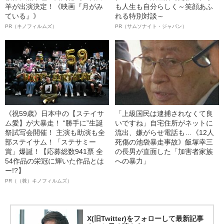
羊が出演決定！《映画『月がみ
も人生も自分らしく～笑顔あふ
ている』》
れる特別対談～
PR（キノフィルムズ）
PR（サムソナイト・ジャパン）
《祝59歳》日本中の【ステイサ
「上級国民は逮捕されなくて良
ム愛】が大暴走！ “勝手に”生誕
いですね」自宅住所がネットに
祭試写会開催！ 主演も助演も全
流出、嫌がらせ電話も…《12人
部ステイサム！「ステサミー
死傷の池袋暴走事故》飯塚幸三
賞」爆誕！【応募総数941票 全
の長男が直面した「加害者家族
54作品の栄冠に輝いた作品とは
への暴力」
ー!?】
PR（（株）キノフィルムズ）
X(旧Twitter)をフォローして最新記事