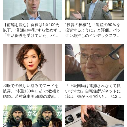
【前編を読む】食費は1食100円
“投資の神様”も「遺産の90％を
以下、“普通の牛乳”すら飲めず…
投資するように」と評価…パッ
「生活保護を受けていた」パッ
クン激推しのインデックスファ
クンがハーバード大に進学でき
ンド「S＆P500」とは？
たワケ
和服での激しい絡みでヌードを
「上級国民は逮捕されなくて良
披露、“体重150キロ超”の教祖と
いですね」自宅住所がネットに
結婚…若村麻由美56歳の波乱万
流出、嫌がらせ電話も…《12人
丈
死傷の池袋暴走事故》飯塚幸三
の長男が直面した「加害者家族
への暴力」