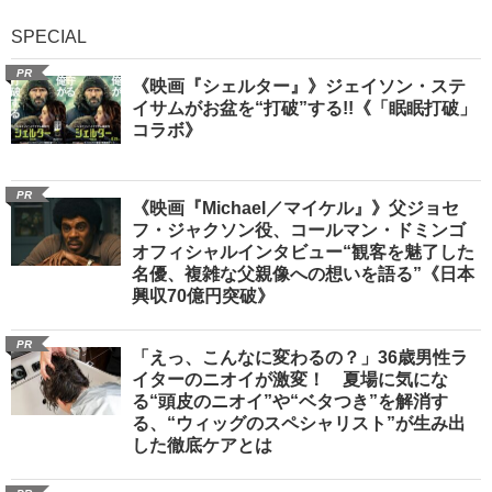
SPECIAL
PR
《映画『シェルター』》ジェイソン・ステ
イサムがお盆を“打破”する!!《「眠眠打破」
コラボ》
PR
《映画『Michael／マイケル』》父ジョセ
フ・ジャクソン役、コールマン・ドミンゴ
オフィシャルインタビュー“観客を魅了した
名優、複雑な父親像への想いを語る”《日本
興収70億円突破》
PR
「えっ、こんなに変わるの？」36歳男性ラ
イターのニオイが激変！ 夏場に気にな
る“頭皮のニオイ”や“ベタつき”を解消す
る、“ウィッグのスペシャリスト”が生み出
した徹底ケアとは