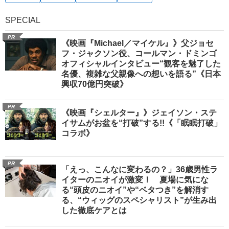
SPECIAL
PR
《映画『Michael／マイケル』》父ジョセ
フ・ジャクソン役、コールマン・ドミンゴ
オフィシャルインタビュー“観客を魅了した
名優、複雑な父親像への想いを語る”《日本
興収70億円突破》
PR
《映画『シェルター』》ジェイソン・ステ
イサムがお盆を“打破”する!!《「眠眠打破」
コラボ》
PR
「えっ、こんなに変わるの？」36歳男性ラ
イターのニオイが激変！ 夏場に気にな
る“頭皮のニオイ”や“ベタつき”を解消す
る、“ウィッグのスペシャリスト”が生み出
した徹底ケアとは