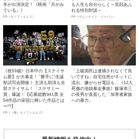
羊が出演決定！《映画『月がみ
も人生も自分らしく～笑顔あふ
ている』》
れる特別対談～
PR（キノフィルムズ）
PR（サムソナイト・ジャパン）
《祝59歳》日本中の【ステイサ
「上級国民は逮捕されなくて良
ム愛】が大暴走！ “勝手に”生誕
いですね」自宅住所がネットに
祭試写会開催！ 主演も助演も全
流出、嫌がらせ電話も…《12人
部ステイサム！「ステサミー
死傷の池袋暴走事故》飯塚幸三
賞」爆誕！【応募総数941票 全
の長男が直面した「加害者家族
54作品の栄冠に輝いた作品とは
への暴力」
ー!?】
PR（（株）キノフィルムズ）