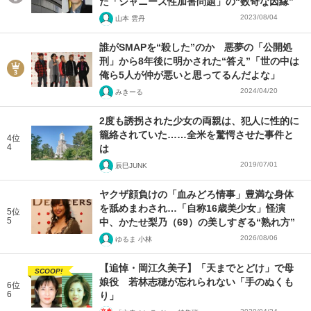
た「ジャニーズ性加害問題」の“数奇な因縁”
2023/08/04
山本 雲丹
誰がSMAPを“殺した”のか 悪夢の「公開処
刑」から8年後に明かされた“答え”「世の中は
俺ら5人が仲が悪いと思ってるんだよな」
2024/04/20
みきーる
2度も誘拐された少女の両親は、犯人に性的に
籠絡されていた……全米を驚愕させた事件と
4位
4
は
2019/07/01
辰巳JUNK
ヤクザ顔負けの「血みどろ情事」豊満な身体
を舐めまわされ…「自称16歳美少女」怪演
5位
5
中、かたせ梨乃（69）の美しすぎる“熟れ方”
2026/08/06
ゆるま 小林
【追悼・岡江久美子】「天までとどけ」で母
SCOOP!
娘役 若林志穂が忘れられない「手のぬくも
6位
6
り」