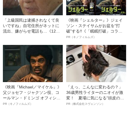
「上級国民は逮捕されなくて良
《映画『シェルター』》ジェイ
いですね」自宅住所がネットに
ソン・ステイサムがお盆を“打
流出、嫌がらせ電話も…《12人
破”する!!《「眠眠打破」コラ
死傷の池袋暴走事故》飯塚幸三
ボ》
PR（キノフィルムズ）
の長男が直面した「加害者家族
への暴力」
《映画『Michael／マイケル』》
「えっ、こんなに変わるの？」
父ジョセフ・ジャクソン役、コ
36歳男性ライターのニオイが激
ールマン・ドミンゴ オフィシャ
変！ 夏場に気になる“頭皮のニ
ルインタビュー“観客を魅了した
オイ”や“ベタつき”を解消す
PR（キノフィルムズ）
PR（株式会社スヴェンソン）
名優、複雑な父親像への想いを
る、“ウィッグのスペシャリス
語る”《日本興収70億円突破》
ト”が生み出した徹底ケアとは