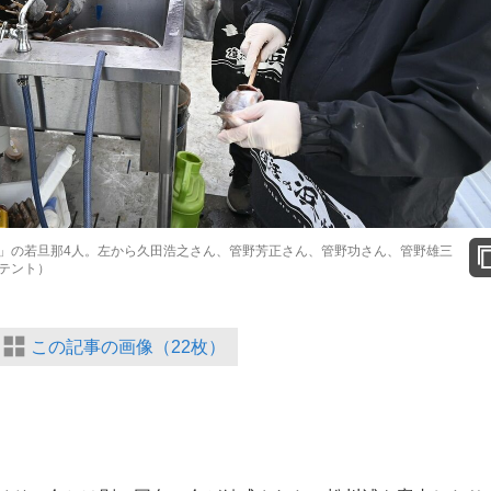
」の若旦那4人。左から久田浩之さん、管野芳正さん、管野功さん、管野雄三
テント）
この記事の画像（22枚）