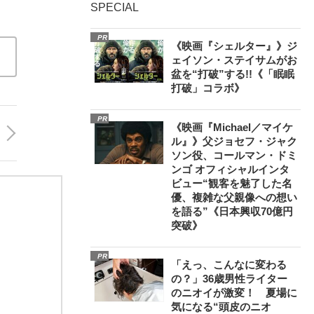
SPECIAL
PR
《映画『シェルター』》ジ
ェイソン・ステイサムがお
盆を“打破”する!!《「眠眠
打破」コラボ》
PR
《映画『Michael／マイケ
ル』》父ジョセフ・ジャク
ソン役、コールマン・ドミ
ンゴ オフィシャルインタ
ビュー“観客を魅了した名
優、複雑な父親像への想い
を語る”《日本興収70億円
突破》
PR
「えっ、こんなに変わる
の？」36歳男性ライター
のニオイが激変！ 夏場に
気になる“頭皮のニオ