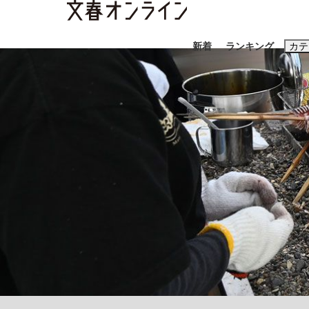
新着
ランキング
カテ
スクープ
ニュー
おすすめのキ
#藤田晋
#三
#玉木雄一郎
「善か悪かはどちらでもいい」リアル『九条の
終戦から81年