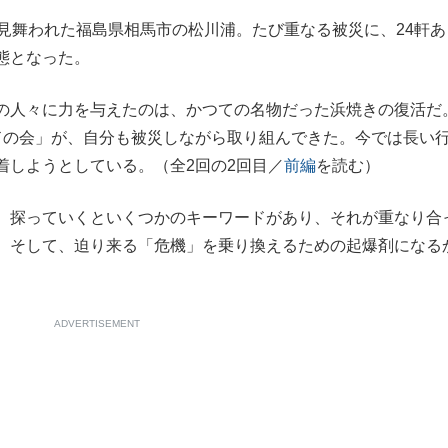
見舞われた福島県相馬市の松川浦。たび重なる被災に、24軒あ
もっと見る
態となった。
の人々に力を与えたのは、かつての名物だった浜焼きの復活だ
が鹿児島で3月に死去し...
ドの会」が、自分も被災しながら取り組んできた。今では長い
着しようとしている。（全2回の2回目／
前編
を読む）
。探っていくといくつかのキーワードがあり、それが重なり合
。そして、迫り来る「危機」を乗り換えるための起爆剤になる
ADVERTISEMENT
照ノ富士に激怒され...
《BTS厳戒トーキョー滞
もっと見る