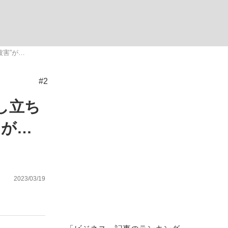
む将棋
害”が…
#2
し立ち
”が…
2023/03/19