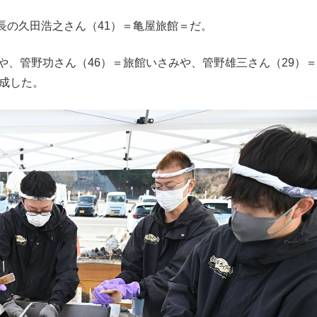
の久田浩之さん（41）＝亀屋旅館＝だ。
や、管野功さん（46）＝旅館いさみや、管野雄三さん（29）
結成した。