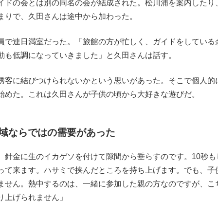
イドの会とは別の同名の会が結成された。松川浦を案内したり
まりで、久田さんは途中から加わった。
員で連日満室だった。「旅館の方が忙しく、ガイドをしている
動も低調になっていきました」と久田さんは話す。
誘客に結びつけられないかという思いがあった。そこで個人的
始めた。これは久田さんが子供の頃から大好きな遊びだ。
域ならではの需要があった
、針金に生のイカゲソを付けて隙間から垂らすのです。10秒も
って来ます。ハサミで挟んだところを持ち上げます。でも、子
ません。熱中するのは、一緒に参加した親の方なのですが、こ
り上げられません」