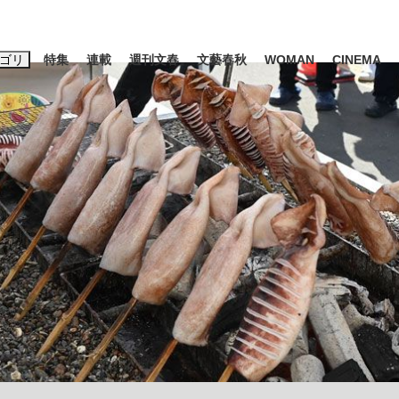
ゴリ
特集
連載
週刊文春
文藝春秋
WOMAN
CINEMA
キーワード入力
ス
エンタメ
ライフ
ビジネス
ーワードタグ一覧
山凌輝
#高市早苗
#後藤真希
#森岡毅
#城彰二
#内田有紀
#亀和田武
大罪』弁護士が明かすトク...
「キオクシアの投資の桁は一つ
日本生まれの