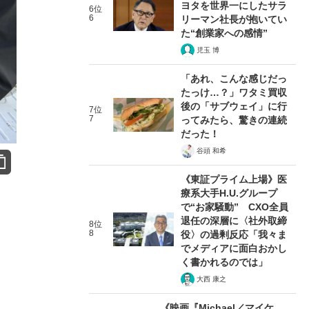
ヨタを世界一にしたサラ
6位
6
リーマン社長が抱いてい
た“創業家への感情”
児玉 博
「あれ、こんな感じだっ
たっけ…？」ワタミ買収
後の「サブウェイ」に行
7位
7
ってみたら、驚きの連続
だった！
谷頭 和希
《東証プライム上場》医
療系大手H.U.グループ
で“お家騒動” CXO全員
退任の深層に〈社外取締
8位
8
役〉の過剰反応「我々ま
でメディアに面白おかし
く書かれるのでは」
大西 康之
《映画『Michael／マイケ