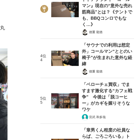
マン』現在の“意外な売れ
筋商品”とは？《テントで
も、BBQコンロでもな
く…》
＝丸
徳重 龍徳
「サウナでの利用は想定
外」コールマン“ととのい
4位
椅子”が生まれた意外な経
4
緯
徳重 龍徳
「ベローチェ買収」でま
すます激化する“カフェ戦
争” 今後は「脱コーヒ
5位
5
ー」がカギを握りそうな
ワケ
宮武 和多哉
「章男くん程度の社員な
らば、ごろごろいる」ト