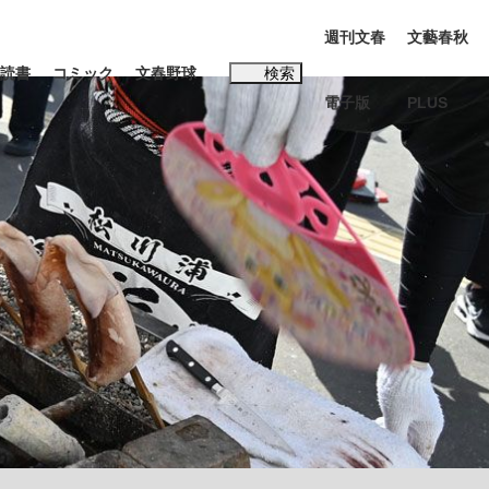
週刊文春
文藝春秋
読書
コミック
文春野球
検索
電子版
PLUS
インタビュー
読書
#松田聖子
多くてもいい」時価総額が一時トヨタ超え...
K-POPアイドルたち