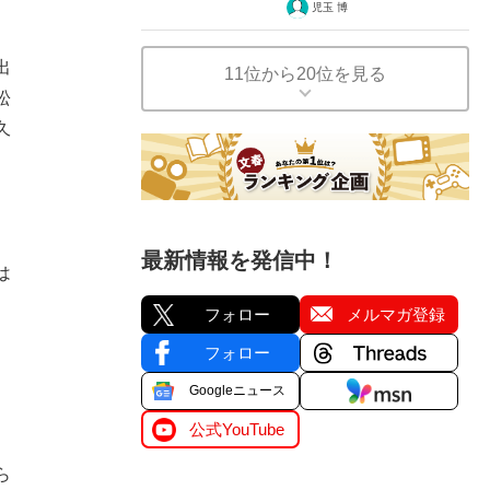
児玉 博
出
11位から20位を見る
松
久
最新情報を発信中！
は
フォロー
メルマガ登録
フォロー
Googleニュース
公式YouTube
ら