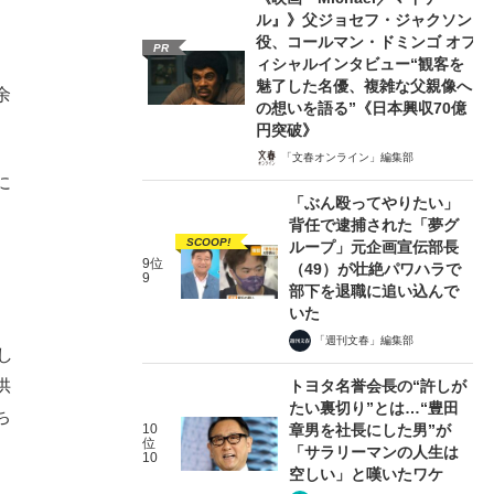
、
ル』》父ジョセフ・ジャクソン
役、コールマン・ドミンゴ オフ
PR
ィシャルインタビュー“観客を
魅了した名優、複雑な父親像へ
余
の想いを語る”《日本興収70億
円突破》
「文春オンライン」編集部
に
「ぶん殴ってやりたい」
背任で逮捕された「夢グ
SCOOP!
ループ」元企画宣伝部長
9位
（49）が壮絶パワハラで
9
部下を退職に追い込んで
いた
「週刊文春」編集部
し
供
トヨタ名誉会長の“許しが
たい裏切り”とは…“豊田
ち
10
章男を社長にした男”が
位
「サラリーマンの人生は
10
空しい」と嘆いたワケ