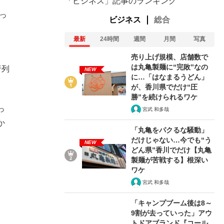
「ビジネス」記事のランキング
っ
ビジネス
総合
最新
24時間
週間
月間
写真
。
売り上げ規模、店舗数で
は丸亀製麺に“完敗”なの
行列
NEW
に…「はなまるうどん」
が、香川県でだけ“圧
勝”を続けられるワケ
っ
宮武 和多哉
か
「丸亀をパクるな騒動」
だけじゃない…今でも“う
NEW
どん県”香川でだけ【丸亀
製麺が苦戦する】根深い
ワケ
宮武 和多哉
在記》RM→渋谷で飲み会、JIN→伊豆の...
「キャンプブーム後は8～
9割が去っていった」アウ
トドアブランド『コール