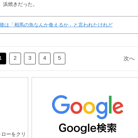
、浜焼きだった。
後は「相馬の魚なんか食えるか」と言われたけれど
1
2
3
4
5
次へ
ォローをクリ