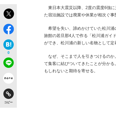
東日本大震災以降、2度の震度6強に
た宿泊施設では廃業や休業が相次ぐ事
希望を失い、諦めかけていた松川浦
【独自】昭和の大女優・小川真由美（享年86）
旅館の若旦那4人で作る「松川浦ガイ
ができ、松川浦の新しい名物として定
0
なぜ、そこまで人を引きつけるのか
て集客に結びついてきたことが分かる
もしれないと期待を寄せる。
《VIVANT》頼れる相棒・ドラムが認めた“
コピー