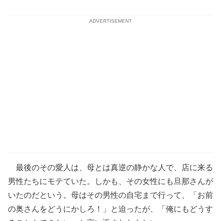
ADVERTISEMENT
最後のその愛人は、母とは真逆の静かな人で、店に来る
男性たちにモテていた。しかも、その女性にも旦那さんが
いたのだという。母はその男性の自宅まで行って、「お前
の奥さんをどうにかしろ！」と迫ったが、「俺にもどうす