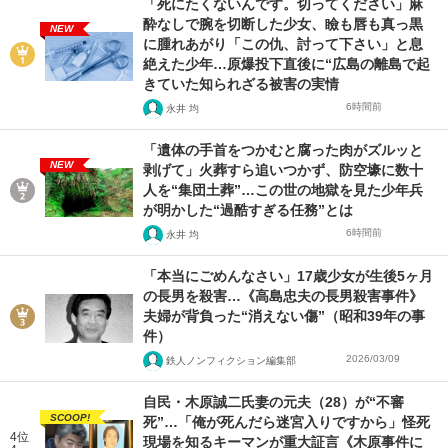
「死にたくないんです。切ってください」麻
酔なしで腕を切断した少女、瞼も唇も真っ黒
NEW
に腫れあがり「この仇、討って下さい」と息
絶えた少年…原爆投下直後に“広島の離島で起
きていた知られざる被害の実情
6時間前
永井 均
「遺体の手首をつかむと腐った肉がズルッと
NEW
剥げて」火葬すら追いつかず、防空壕に数十
人を“集団土葬”…この世の地獄を見た少年兵
が明かした“過酷すぎる任務”とは
6時間前
永井 均
「本当にごめんなさい」17歳少女が生後5ヶ月
の長男を殺害…《高島忠夫の長男殺害事件》
夫婦が背負った“消えない傷”（昭和39年の事
件）
2026/03/09
鉄人ノンフィクション編集部
自民・木原誠二氏妻の元夫（28）が“不審
SCOOP!
死”…「俺が死んだら迷宮入りですから」怪死
4位
現場を知るキーマンが重大証言《木原事件に