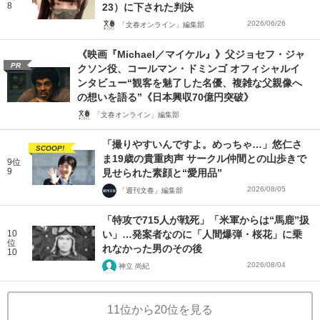
8
23）に下された判決
2026/06/26
「文春オンライン」編集部
《映画『Michael／マイケル』》父ジョセフ・ジャ
PR
クソン役、コールマン・ドミンゴ オフィシャルイ
ンタビュー“観客を魅了した名優、複雑な父親像へ
の想いを語る”《日本興収70億円突破》
「文春オンライン」編集部
「撮りやすいんですよ。めっちゃ…」悠仁さ
SCOOP!
ま19歳の貴重肉声 サークル仲間との山歩きで
9位
9
見せられた素顔と“愛用品”
2026/08/05
「週刊文春」編集部
「特攻で715人が戦死」「米軍からは“馬鹿”扱
10
い」…発案者なのに「人間爆弾・桜花」に乗
位
れなかった男のその後
10
2026/08/04
神立 尚紀
11位から20位を見る