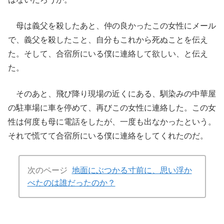
母は義父を殺したあと、仲の良かったこの女性にメール
で、義父を殺したこと、自分もこれから死ぬことを伝え
た。そして、合宿所にいる僕に連絡して欲しい、と伝え
た。
そのあと、飛び降り現場の近くにある、馴染みの中華屋
の駐車場に車を停めて、再びこの女性に連絡した。この女
性は何度も母に電話をしたが、一度も出なかったという。
それで慌てて合宿所にいる僕に連絡をしてくれたのだ。
次のページ
地面にぶつかる寸前に、思い浮か
べたのは誰だったのか？