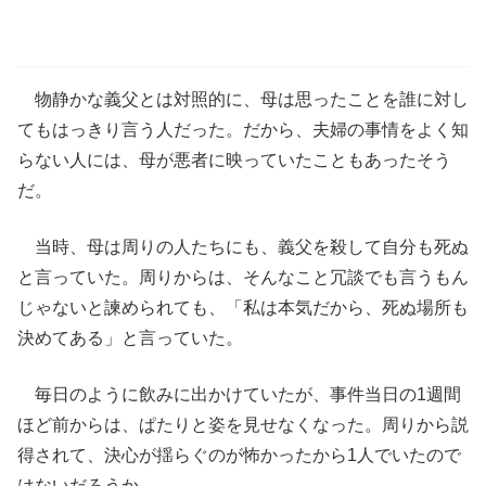
物静かな義父とは対照的に、母は思ったことを誰に対し
てもはっきり言う人だった。だから、夫婦の事情をよく知
らない人には、母が悪者に映っていたこともあったそう
だ。
当時、母は周りの人たちにも、義父を殺して自分も死ぬ
と言っていた。周りからは、そんなこと冗談でも言うもん
じゃないと諫められても、「私は本気だから、死ぬ場所も
決めてある」と言っていた。
毎日のように飲みに出かけていたが、事件当日の1週間
ほど前からは、ぱたりと姿を見せなくなった。周りから説
得されて、決心が揺らぐのが怖かったから1人でいたので
はないだろうか。