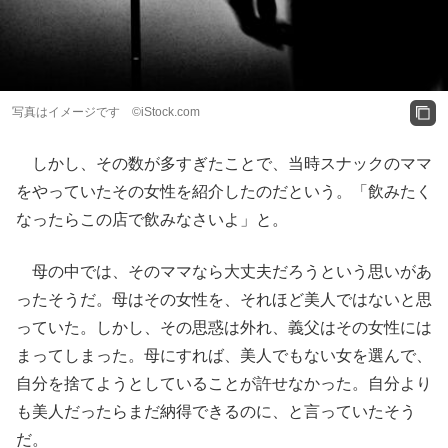
写真はイメージです ©iStock.com
しかし、その数が多すぎたことで、当時スナックのママ
をやっていたその女性を紹介したのだという。「飲みたく
なったらこの店で飲みなさいよ」と。
母の中では、そのママなら大丈夫だろうという思いがあ
ったそうだ。母はその女性を、それほど美人ではないと思
っていた。しかし、その思惑は外れ、義父はその女性には
まってしまった。母にすれば、美人でもない女を選んで、
自分を捨てようとしていることが許せなかった。自分より
も美人だったらまだ納得できるのに、と言っていたそう
だ。