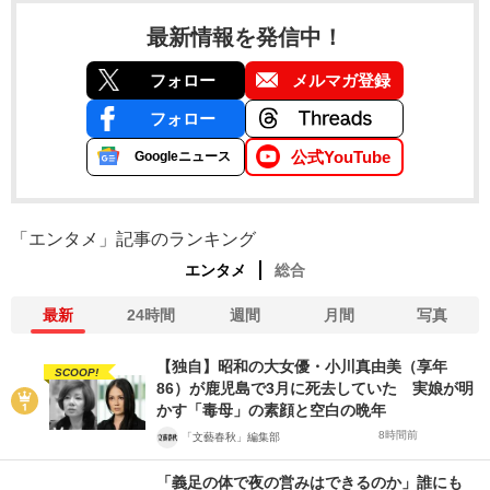
最新情報を発信中！
フォロー
メルマガ登録
フォロー
公式YouTube
Googleニュース
「エンタメ」記事のランキング
エンタメ
総合
最新
24時間
週間
月間
写真
【独自】昭和の大女優・小川真由美（享年
SCOOP!
86）が鹿児島で3月に死去していた 実娘が明
かす「毒母」の素顔と空白の晩年
8時間前
「文藝春秋」編集部
「義足の体で夜の営みはできるのか」誰にも