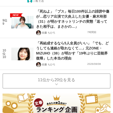
二瓶 仁志
「死ねよ」「ブス」毎日100件以上の誹謗中傷
NEW
が…恋リア出演で大炎上した女優・麻木玲那
9位
（31）が明かすネットリンチの実態「送って
9
きた相手は、まさかの…」
7時間前
佐藤 ちひろ
「再結成するなら5人全員がいい」「でも、ど
うしても連絡が取れなくて…」元ZONE・
10
MIZUHO（38）が明かす「19年ぶりに芸能界
位
10
復帰」した本当の理由
2026/08/08
佐藤 ちひろ
11位から20位を見る