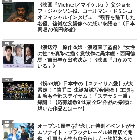
PR
《映画『Michael／マイケル』》父ジョセ
フ・ジャクソン役、コールマン・ドミンゴ
オフィシャルインタビュー“観客を魅了した
名優、複雑な父親像への想いを語る”《日本
興収70億円突破》
PR
《渡辺淳一原作＆娘・渡邉直子監督》“女性
の性”を真摯に描く意欲作に黒木瞳・西岡德
馬・吉田羊が出演決定！《映画『月がみて
いる』》
PR
《祝59歳》日本中の【ステイサム愛】が大
暴走！ “勝手に”生誕祭試写会開催！ 主演も
助演も全部ステイサム！「ステサミー賞」
爆誕！【応募総数941票 全54作品の栄冠に
輝いた作品とはー!?】
PR
オープン1周年を記念した特別イベントがサ
ムソナイト・ブラックレーベル銀座店で開
催 仕事も人生も自分らしく～笑顔あふれ