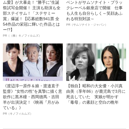
ム愛】が大暴走！ “勝手に”生誕
ベントがサムソナイト・ブラッ
祭試写会開催！ 主演も助演も全
クレーベル銀座店で開催 仕事
部ステイサム！「ステサミー
も人生も自分らしく～笑顔あふ
賞」爆誕！【応募総数941票 全
れる特別対談～
54作品の栄冠に輝いた作品とは
PR（サムソナイト・ジャパン）
ー!?】
PR（（株）キノフィルムズ）
《渡辺淳一原作＆娘・渡邉直子
【独自】昭和の大女優・小川真
監督》“女性の性”を真摯に描く意
由美（享年86）が鹿児島で3月に
欲作に黒木瞳・西岡德馬・吉田
死去していた 実娘が明かす
羊が出演決定！《映画『月がみ
「毒母」の素顔と空白の晩年
ている』》
PR（キノフィルムズ）