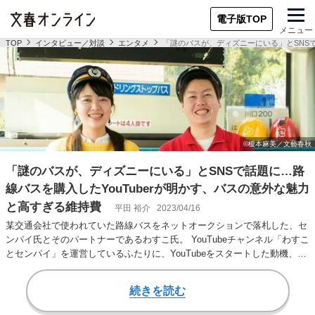
電子版TOP
メニュー
TOP
インタビュー／対談
エンタメ
「謎のバスが、ディズニーにいる」とSNSで
「謎のバスが、ディズニーにいる」とSNSで話題に…路
線バスを購入したYouTuberが明かす、バスの意外な魅力
と高すぎる維持費
平田 裕介
2023/04/16
某交通会社で使われていた路線バスをネットオークションで落札した、セ
ンパイ氏とそのパートナーであるわすこ氏。 YouTubeチャンネル「わすこ
とセンパイ」を運営しているふたりに、YouTubeをスタートした動機、路
線…
続きを読む