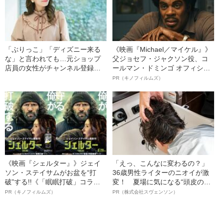
「ぶりっこ」「ディズニー来る
《映画『Michael／マイケル』》
な」と言われても…元ショップ
父ジョセフ・ジャクソン役、コ
店員の女性がチャンネル登録者
ールマン・ドミンゴ オフィシャ
50万人のディズニー好き
ルインタビュー“観客を魅了した
PR（キノフィルムズ）
YouTuberになれたワケ
名優、複雑な父親像への想いを
語る”《日本興収70億円突破》
《映画『シェルター』》ジェイ
「えっ、こんなに変わるの？」
ソン・ステイサムがお盆を“打
36歳男性ライターのニオイが激
破”する!!《「眠眠打破」コラ
変！ 夏場に気になる“頭皮のニ
ボ》
オイ”や“ベタつき”を解消す
PR（キノフィルムズ）
PR（株式会社スヴェンソン）
る、“ウィッグのスペシャリス
ト”が生み出した徹底ケアとは