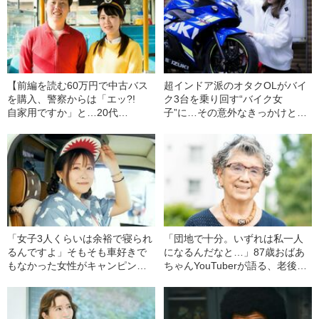
【前編を読む60万円で中古バス
超インドア派のオタクOLがバイ
を購入、警察からは「エッ?!
ク3台を乗り回す“バイク女
自家用ですか」と…20代
子”に…その意外なきっかけと
YouTuberが語る、路線バスを手
は？「ブラック企業に勤めてい
に入れるまでの壮絶な道のり
るとき…」
「女子3人くらいは余裕で寝られ
「団地で十分。いずれは私一人
るんですよ」そもそも車好きで
になるんだなと…」87歳おばあ
もなかった女性がキャンピング
ちゃんYouTuberが語る、老後ひ
カーを乗り回し続けるようにな
とり暮らしの“幸せ”とは
った“意外なきっかけ”