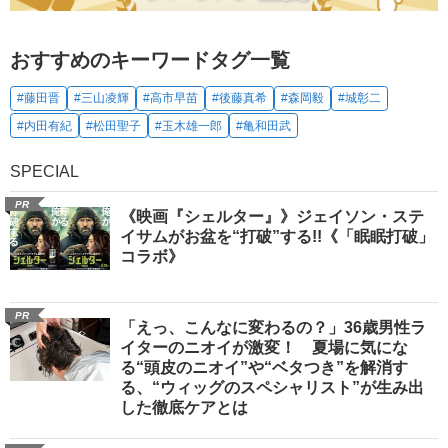
おすすめのキーワードタグ一覧
#藤田晋
#三山凌輝
#高市早苗
#後藤真希
#森岡毅
#城彰二
#内田有紀
#松田聖子
#玉木雄一郎
#亀和田武
SPECIAL
PR
《映画『シェルター』》ジェイソン・ステ
イサムがお盆を“打破”する!!《「眠眠打破」
コラボ》
PR
「えっ、こんなに変わるの？」36歳男性ラ
イターのニオイが激変！ 夏場に気にな
る“頭皮のニオイ”や“ベタつき”を解消す
る、“ウィッグのスペシャリスト”が生み出
した徹底ケアとは