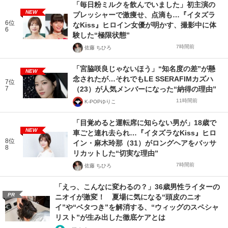
「毎日粉ミルクを飲んでいました」初主演の
NEW
プレッシャーで激痩せ、点滴も…『イタズラ
6位
なKiss』ヒロイン女優が明かす、撮影中に体
6
験した“極限状態”
7時間前
佐藤 ちひろ
「宮脇咲良じゃないほう」“知名度の差”が懸
NEW
念されたが…それでもLE SSERAFIMカズハ
7位
7
（23）が人気メンバーになった“納得の理由”
11時間前
K-POPゆりこ
「目覚めると運転席に知らない男が」18歳で
NEW
車ごと連れ去られ…『イタズラなKiss』ヒロ
8位
イン・麻木玲那（31）がロングヘアをバッサ
8
リカットした“切実な理由”
7時間前
佐藤 ちひろ
「えっ、こんなに変わるの？」36歳男性ライターの
PR
ニオイが激変！ 夏場に気になる“頭皮のニオ
イ”や“ベタつき”を解消する、“ウィッグのスペシャ
リスト”が生み出した徹底ケアとは