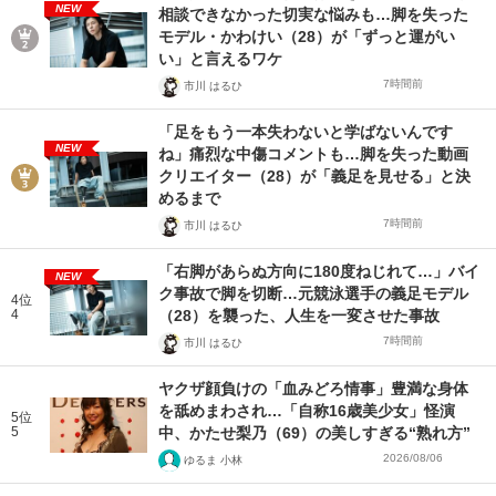
NEW
相談できなかった切実な悩みも…脚を失った
モデル・かわけい（28）が「ずっと運がい
い」と言えるワケ
7時間前
市川 はるひ
「足をもう一本失わないと学ばないんです
NEW
ね」痛烈な中傷コメントも…脚を失った動画
クリエイター（28）が「義足を見せる」と決
めるまで
7時間前
市川 はるひ
「右脚があらぬ方向に180度ねじれて…」バイ
NEW
ク事故で脚を切断…元競泳選手の義足モデル
4位
4
（28）を襲った、人生を一変させた事故
7時間前
市川 はるひ
ヤクザ顔負けの「血みどろ情事」豊満な身体
を舐めまわされ…「自称16歳美少女」怪演
5位
5
中、かたせ梨乃（69）の美しすぎる“熟れ方”
2026/08/06
ゆるま 小林