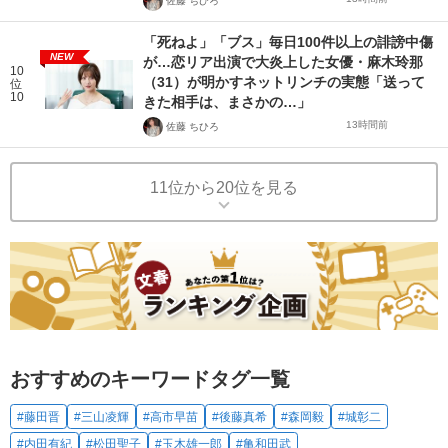
佐藤 ちひろ
「死ねよ」「ブス」毎日100件以上の誹謗中傷
NEW
が…恋リア出演で大炎上した女優・麻木玲那
10
（31）が明かすネットリンチの実態「送って
位
10
きた相手は、まさかの…」
13時間前
佐藤 ちひろ
11位から20位を見る
おすすめのキーワードタグ一覧
#藤田晋
#三山凌輝
#高市早苗
#後藤真希
#森岡毅
#城彰二
#内田有紀
#松田聖子
#玉木雄一郎
#亀和田武