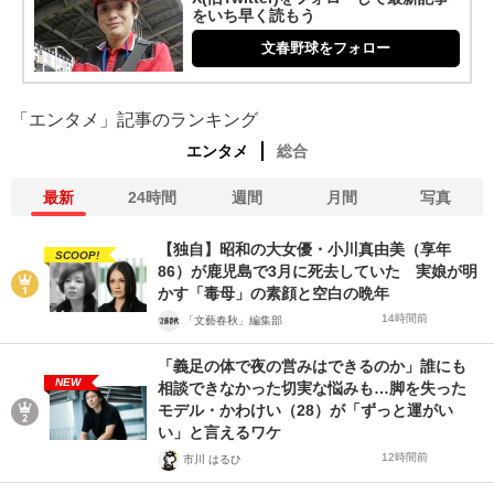
をいち早く読もう
文春野球をフォロー
「エンタメ」記事のランキング
エンタメ
総合
最新
24時間
週間
月間
写真
【独自】昭和の大女優・小川真由美（享年
SCOOP!
86）が鹿児島で3月に死去していた 実娘が明
かす「毒母」の素顔と空白の晩年
14時間前
「文藝春秋」編集部
「義足の体で夜の営みはできるのか」誰にも
NEW
相談できなかった切実な悩みも…脚を失った
モデル・かわけい（28）が「ずっと運がい
い」と言えるワケ
12時間前
市川 はるひ