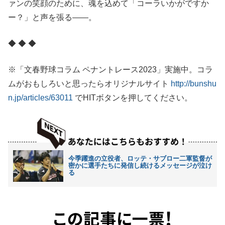
ァンの笑顔のために、魂を込めて「コーラいかがですか
ー？」と声を張る――。
◆ ◆ ◆
※「文春野球コラム ペナントレース2023」実施中。コラ
ムがおもしろいと思ったらオリジナルサイト
http://bunshu
n.jp/articles/63011
でHITボタンを押してください。
今季躍進の立役者、ロッテ・サブロー二軍監督が
密かに選手たちに発信し続けるメッセージが泣け
る