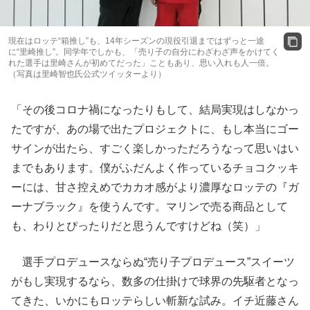
現在はロッテ“箱推し”も、14年シーズンの現役引退まではずっと一途
に“里崎推し”。同学年でしかも、「売り子の自分にわざわざ声をかけてく
れた選手は里崎さんが初めてだった」こともあり、思い入れも人一倍。
（写真は里崎智也氏公式ツイッターより）
「その後コロナ禍になったりもして、結局実現はしなかっ
たですが、あの場で出たプロジェクトに、もし本当にゴー
サインが出たら、すごく楽しかっただろうなって思いはい
までもあります。僕がふだんよく作っているチョコクッキ
ーには、甘さ控えめでカカオ感がより濃厚なロッテの『ガ
ーナブラック』を使うんです。マリンで売る商品として
も、わりとぴったりだと思うんですけどね（笑）」
選手プロデュースならぬ“売り子プロデュース”スイーツ
がもし実現するなら、数多の仕掛けで球界の先駆者となっ
てきた、いかにもロッテらしい斬新な試み。イチ近藤さん