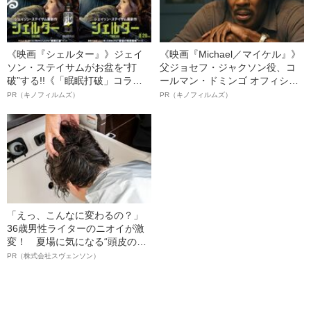
《映画『シェルター』》ジェイ
《映画『Michael／マイケル』》
ソン・ステイサムがお盆を“打
父ジョセフ・ジャクソン役、コ
破”する!!《「眠眠打破」コラ
ールマン・ドミンゴ オフィシャ
ボ》
ルインタビュー“観客を魅了した
PR（キノフィルムズ）
PR（キノフィルムズ）
名優、複雑な父親像への想いを
語る”《日本興収70億円突破》
「えっ、こんなに変わるの？」
36歳男性ライターのニオイが激
変！ 夏場に気になる“頭皮のニ
オイ”や“ベタつき”を解消す
PR（株式会社スヴェンソン）
る、“ウィッグのスペシャリス
ト”が生み出した徹底ケアとは