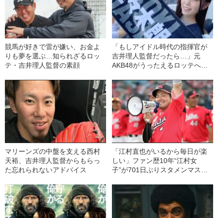
競馬が好きで雷が嫌い、お金よ
「もしアイドル時代の指揮官が
りも夢を選ぶ…知られざるロッ
吉井理人監督だったら…」元
テ・吉井理人監督の素顔
AKB48がうったえるロッテへの
熱い思い
マリーンズの中盤を支える西村
「江村直也がいるから毎日が楽
天裕、吉井理人監督からもらっ
しい」ファン歴10年“江村女
た忘れられないアドバイス
子”が701日ぶりスタメンマスク
に歓喜した日