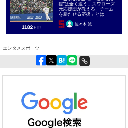
援”は全く違う…スワローズ
元応援団が教える「チーム
を勝たせる応援」とは
佐々木 誠
1182
HIT!
エンタメ
スポーツ