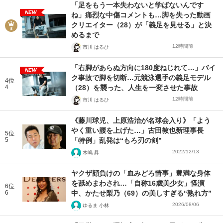
「足をもう一本失わないと学ばないんです
NEW
ね」痛烈な中傷コメントも…脚を失った動画
クリエイター（28）が「義足を見せる」と決
めるまで
12時間前
市川 はるひ
「右脚があらぬ方向に180度ねじれて…」バイ
NEW
ク事故で脚を切断…元競泳選手の義足モデル
4位
4
（28）を襲った、人生を一変させた事故
12時間前
市川 はるひ
《藤川球児、上原浩治が名球会入り》「よう
やく重い腰を上げた…」古田敦也新理事長
5位
5
「特例」乱発は“もろ刃の剣”
2022/12/13
木嶋 昇
ヤクザ顔負けの「血みどろ情事」豊満な身体
を舐めまわされ…「自称16歳美少女」怪演
6位
6
中、かたせ梨乃（69）の美しすぎる“熟れ方”
2026/08/06
ゆるま 小林