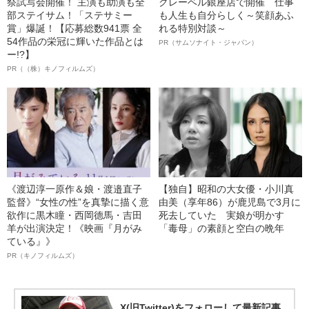
祭試写会開催！ 主演も助演も全
クレーベル銀座店で開催 仕事
部ステイサム！「ステサミー
も人生も自分らしく～笑顔あふ
賞」爆誕！【応募総数941票 全
れる特別対談～
54作品の栄冠に輝いた作品とは
PR（サムソナイト・ジャパン）
ー!?】
PR（（株）キノフィルムズ）
《渡辺淳一原作＆娘・渡邉直子
【独自】昭和の大女優・小川真
監督》“女性の性”を真摯に描く意
由美（享年86）が鹿児島で3月に
欲作に黒木瞳・西岡德馬・吉田
死去していた 実娘が明かす
羊が出演決定！《映画『月がみ
「毒母」の素顔と空白の晩年
ている』》
PR（キノフィルムズ）
X(旧Twitter)をフォローして最新記事