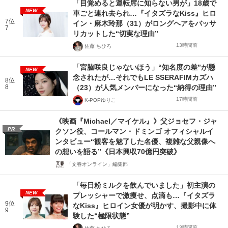
「目覚めると運転席に知らない男が」18歳で
NEW
車ごと連れ去られ…『イタズラなKiss』ヒロ
7位
イン・麻木玲那（31）がロングヘアをバッサ
7
リカットした“切実な理由”
13時間前
佐藤 ちひろ
「宮脇咲良じゃないほう」“知名度の差”が懸
NEW
念されたが…それでもLE SSERAFIMカズハ
8位
8
（23）が人気メンバーになった“納得の理由”
17時間前
K-POPゆりこ
《映画『Michael／マイケル』》父ジョセフ・ジャ
PR
クソン役、コールマン・ドミンゴ オフィシャルイ
ンタビュー“観客を魅了した名優、複雑な父親像へ
の想いを語る”《日本興収70億円突破》
「文春オンライン」編集部
「毎日粉ミルクを飲んでいました」初主演の
NEW
プレッシャーで激痩せ、点滴も…『イタズラ
9位
なKiss』ヒロイン女優が明かす、撮影中に体
9
験した“極限状態”
13時間前