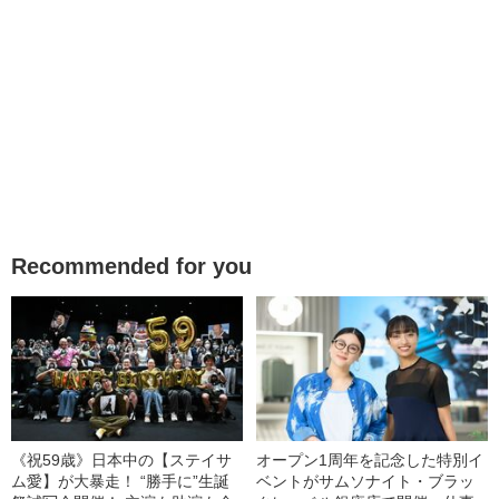
Recommended for you
《祝59歳》日本中の【ステイサ
オープン1周年を記念した特別イ
ム愛】が大暴走！ “勝手に”生誕
ベントがサムソナイト・ブラッ