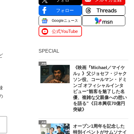
フォロー
Googleニュース
公式YouTube
、
SPECIAL
ど
PR
《映画『Michael／マイケ
ル』》父ジョセフ・ジャク
ソン役、コールマン・ドミ
ンゴ オフィシャルインタ
疎
ビュー“観客を魅了した名
の
優、複雑な父親像への想い
を語る”《日本興収70億円
突破》
PR
オープン1周年を記念した
特別イベントがサムソナイ