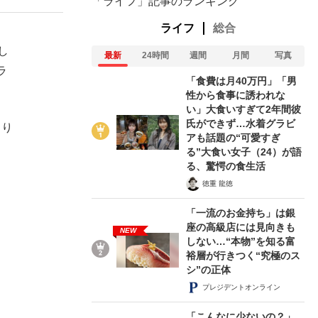
「ライフ」記事のランキング
ライフ
総合
し
最新
24時間
週間
月間
写真
ラ
「食費は月40万円」「男
性から食事に誘われな
い」大食いすぎて2年間彼
氏ができず…水着グラビ
より
アも話題の“可愛すぎ
る”大食い女子（24）が語
る、驚愕の食生活
徳重 龍徳
「一流のお金持ち」は銀
座の高級店には見向きも
NEW
しない…“本物”を知る富
裕層が行きつく“究極のス
シ”の正体
プレジデントオンライン
「こんなに少ないの？」