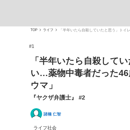
TOP
ライフ
「半年いたら自殺していたと思う」トイレ
#1
「敗因分析は一切聞かれなかった」侍ジャパン選
キングの誕生を、目撃せよ。
「半年いたら自殺してい
い…薬物中毒者だった4
ウマ」
『ヤクザ弁護士』 #2
the Style
諸橋 仁智
「目標達成できなかったからと言って…」サッ
ライフ
社会