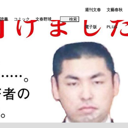
週刊文春
文藝春秋
読書
コミック
文春野球
検索
電子版
PLUS
インタビュー
読書
#松田聖子
む将棋
BC日本代表“敗戦”の真実 選手が明かす...