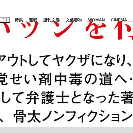
ゴリ
特集
連載
週刊文春
文藝春秋
WOMAN
CINEMA
キーワード入力
ス
エンタメ
ライフ
ビジネス
ーワードタグ一覧
山凌輝
#高市早苗
#後藤真希
#森岡毅
#城彰二
#内田有紀
観る将棋、読
#亀和田武
て明かした日本代表監督に...
「最悪の空気のまま解散」W