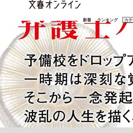
新着
ランキング
カテ
スクープ
ニュー
おすすめのキ
#藤田晋
#三
#玉木雄一郎
「90%は失敗する。でも…」本田圭佑が初め
終戦から81年