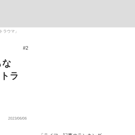
ない資産運用のすべて
トラウマ」
#2
が悲しい」『北の国から』倉本聰氏（91...
もな
のトラ
2023/06/06