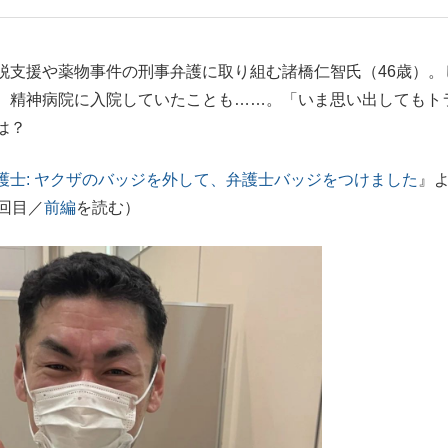
もっと見る
支援や薬物事件の刑事弁護に取り組む諸橋仁智氏（46歳）。
、精神病院に入院していたことも……。「いま思い出してもト
は？
護士: ヤクザのバッジを外して、弁護士バッジをつけました
』
回目／
前編
を読む）