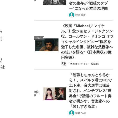
8
者の生存が“戦後のタブ
ー”になった本当の理由
神立 尚紀
《映画『Michael／マイケ
ル』》父ジョセフ・ジャクソン
ら
役、コールマン・ドミンゴ オフ
PR
お
ィシャルインタビュー“観客を
魅了した名優、複雑な父親像へ
の想いを語る”《日本興収70億
円突破》
り
「文春オンライン」編集部
か社
「勉強もちゃんとやるか
ら！」スパルタ母に中1で
土下座、音大進学は猛反
対され…ベンチプレス“世
9位
9
界金”で話題のフルート奏
者が明かす、音楽家への
「険しすぎる道」
我妻 弘崇