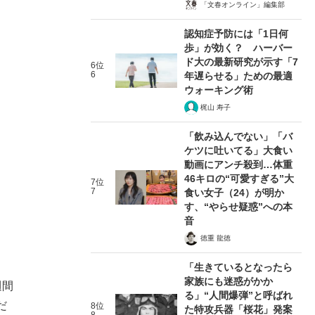
「文春オンライン」編集部
認知症予防には「1日何
歩」が効く？ ハーバー
ド大の最新研究が示す「7
6位
6
年遅らせる」ための最適
ウォーキング術
梶山 寿子
「飲み込んでない」「バ
ケツに吐いてる」大食い
動画にアンチ殺到…体重
46キロの“可愛すぎる”大
7位
7
食い女子（24）が明か
す、“やらせ疑惑”への本
音
徳重 龍徳
「生きているとなったら
家族にも迷惑がかか
週間
る」“人間爆弾”と呼ばれ
だ
8位
た特攻兵器「桜花」発案