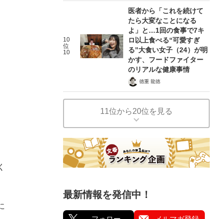
医者から「これを続けて
たら大変なことになる
よ」と…1回の食事で7キ
10
ロ以上食べる“可愛すぎ
位
る”大食い女子（24）が明
10
かす、フードファイター
のリアルな健康事情
徳重 龍徳
11位から20位を見る
く
最新情報を発信中！
に
フォロー
メルマガ登録