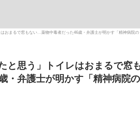
いまさら聞け
はおまるで窓もない…薬物中毒者だった46歳・弁護士が明かす「精神病院の
手が証言した“NPB聞...
「クマが悪者扱いされているの
たと思う」トイレはおまるで窓
6歳・弁護士が明かす「精神病院
もっと見る
カー日本代表・森保一監督...