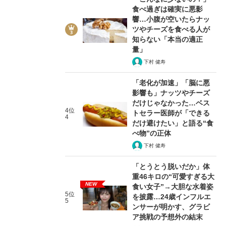
食べ過ぎは確実に悪影
響…小腹が空いたらナッ
ツやチーズを食べる人が
知らない「本当の適正
量」
下村 健寿
「老化が加速」「脳に悪
影響も」ナッツやチーズ
だけじゃなかった…ベス
4位
トセラー医師が「できる
4
だけ避けたい」と語る“食
べ物”の正体
下村 健寿
「とうとう脱いだか」体
重46キロの“可愛すぎる大
NEW
食い女子”→大胆な水着姿
5位
を披露…24歳インフルエ
5
ンサーが明かす、グラビ
ア挑戦の予想外の結末