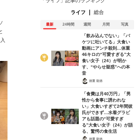
「ライフ」記事のランキング
ライフ
総合
ソ
最新
24時間
週間
月間
写真
と
「飲み込んでない」「バ
姜入
ケツに吐いてる」大食い
動画にアンチ殺到…体重
46キロの“可愛すぎる”大
食い女子（24）が明か
す、“やらせ疑惑”への本
音
徳重 龍徳
「食費は月40万円」「男
性から食事に誘われな
い」大食いすぎて2年間彼
氏ができず…水着グラビ
アも話題の“可愛すぎ
る”大食い女子（24）が語
る、驚愕の食生活
徳重 龍徳