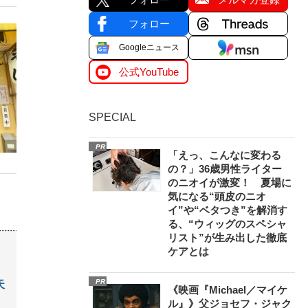
フォロー
Googleニュース
公式YouTube
SPECIAL
PR
「えっ、こんなに変わる
の？」36歳男性ライター
のニオイが激変！ 夏場に
気になる“頭皮のニオ
イ”や“ベタつき”を解消す
る、“ウィッグのスペシャ
リスト”が生み出した徹底
ケアとは
PR
天
《映画『Michael／マイケ
ル』》父ジョセフ・ジャク