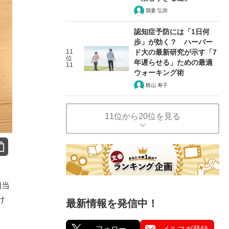
我妻 弘崇
認知症予防には「1日何
歩」が効く？ ハーバー
11
ド大の最新研究が示す「7
位
年遅らせる」ための最適
11
ウォーキング術
梶山 寿子
11位から20位を見る
相当
け
最新情報を発信中！
フォロー
メルマガ登録