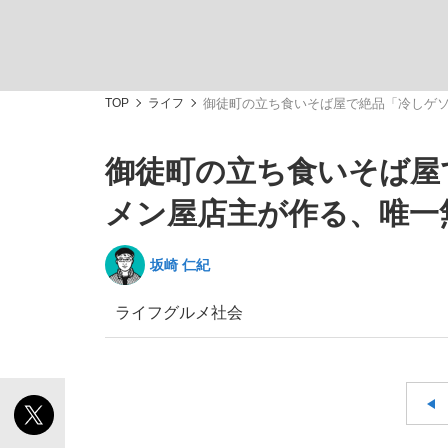
TOP
ライフ
御徒町の立ち食いそば屋で絶品「冷しゲ
御徒町の立ち食いそば屋
「敗因分析は一切聞かれなかった」侍ジャパン選
キングの誕生を、目撃せよ。
メン屋店主が作る、唯一
坂崎 仁紀
ライフ
グルメ
社会
the Style
「目標達成できなかったからと言って…」サッ