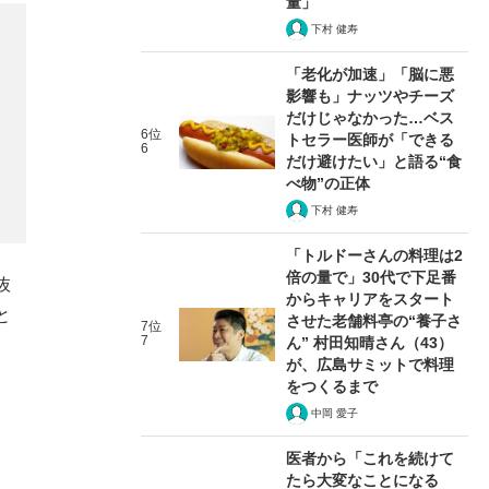
量」
下村 健寿
「老化が加速」「脳に悪
影響も」ナッツやチーズ
だけじゃなかった…ベス
6位
トセラー医師が「できる
6
だけ避けたい」と語る“食
べ物”の正体
下村 健寿
「トルドーさんの料理は2
倍の量で」30代で下足番
抜
からキャリアをスタート
と
させた老舗料亭の“養子さ
7位
7
ん” 村田知晴さん（43）
が、広島サミットで料理
をつくるまで
中岡 愛子
医者から「これを続けて
たら大変なことになる