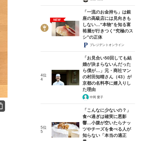
「一流のお金持ち」は銀
座の高級店には見向きも
NEW
しない…“本物”を知る富
裕層が行きつく“究極のス
シ”の正体
プレジデントオンライン
「お見合い50回しても結
婚が決まらないんだった
ら僕が…」元・商社マン
4位
の村田知晴さん（43）が
4
京都の名料亭に婿入りし
た理由
中岡 愛子
「こんなに少ないの？」
食べ過ぎは確実に悪影
響…小腹が空いたらナッ
5位
ツやチーズを食べる人が
5
知らない「本当の適正