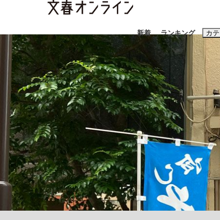
新着
ランキング
カテ
スクープ
ニュー
おすすめのキ
#藤田晋
#三
#玉木雄一郎
「90%は失敗する。でも…」本田圭佑が初め
終戦から81年