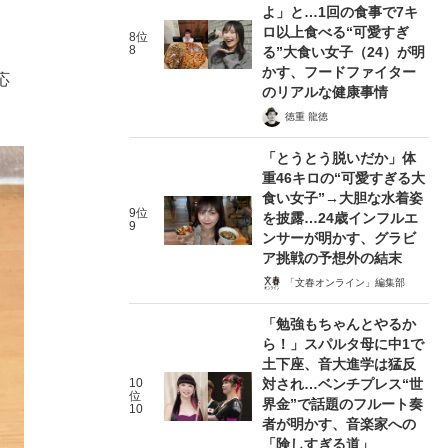
よ」と…1回の食事で7キ
ロ以上食べる“可愛すぎ
8位
8
る”大食い女子（24）が明
かす、フードファイター
応
のリアルな健康事情
徳重 龍徳
「とうとう脱いだか」体
重46キロの“可愛すぎる大
食い女子”→大胆な水着姿
9位
を披露…24歳インフルエ
9
ンサーが明かす、グラビ
ア挑戦の予想外の結末
「文春オンライン」編集部
「勉強もちゃんとやるか
ら！」スパルタ母に中1で
土下座、音大進学は猛反
10
対され…ベンチプレス“世
位
界金”で話題のフルート奏
10
者が明かす、音楽家への
「険しすぎる道」