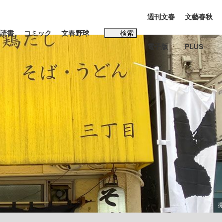
週刊文春
文藝春秋
読書
コミック
文春野球
検索
電子版
PLUS
インタビュー
読書
#松田聖子
む将棋
BC日本代表“敗戦”の真実 選手が明かす...