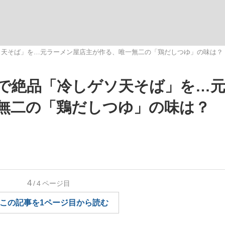
いまさら聞け
ソ天そば」を…元ラーメン屋店主が作る、唯一無二の「鶏だしつゆ」の味は？
で絶品「冷しゲソ天そば」を…
手が証言した“NPB聞...
「クマが悪者扱いされているの
無二の「鶏だしつゆ」の味は？
4
/4
ページ目
もっと見る
この記事を1ページ目から読む
カー日本代表・森保一監督...