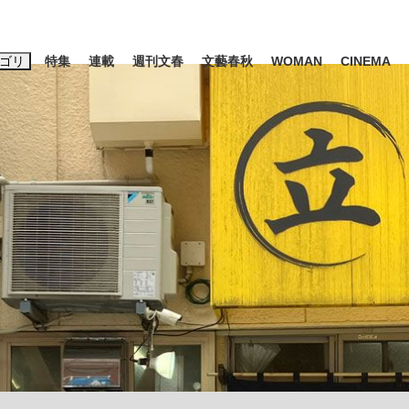
ゴリ
特集
連載
週刊文春
文藝春秋
WOMAN
CINEMA
キーワード入力
ス
エンタメ
ライフ
ビジネス
ーワードタグ一覧
山凌輝
#高市早苗
#後藤真希
#森岡毅
#城彰二
#内田有紀
観る将棋、読
#亀和田武
て明かした日本代表監督に...
「最悪の空気のまま解散」W