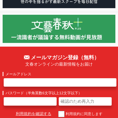
メールマガジン登録（無料）
文春オンラインの最新情報をお届け
メールアドレス
パスワード（半角英数6文字以上12文字以下）
利用規約を確認する
利用規約に同意します