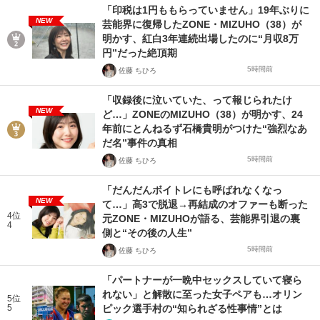
「印税は1円ももらっていません」19年ぶりに
NEW
芸能界に復帰したZONE・MIZUHO（38）が
明かす、紅白3年連続出場したのに“月収8万
円”だった絶頂期
5時間前
佐藤 ちひろ
「収録後に泣いていた、って報じられたけ
NEW
ど…」ZONEのMIZUHO（38）が明かす、24
年前にとんねるず石橋貴明がつけた“強烈なあ
だ名”事件の真相
5時間前
佐藤 ちひろ
「だんだんボイトレにも呼ばれなくなっ
NEW
て…」高3で脱退→再結成のオファーも断った
4位
元ZONE・MIZUHOが語る、芸能界引退の裏
4
側と“その後の人生”
5時間前
佐藤 ちひろ
「パートナーが一晩中セックスしていて寝ら
れない」と解散に至った女子ペアも…オリン
5位
5
ピック選手村の“知られざる性事情”とは