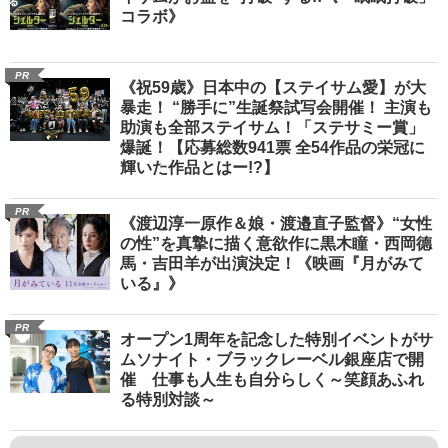
コラボ》
PR
《祝59歳》日本中の【ステイサム愛】が大
暴走！ “勝手に”生誕祭試写会開催！ 主演も
助演も全部ステイサム！「ステサミー賞」
爆誕！【応募総数941票 全54作品の栄冠に
輝いた作品とはー!?】
PR
《渡辺淳一原作＆娘・渡邉直子監督》“女性
の性”を真摯に描く意欲作に黒木瞳・西岡德
馬・吉田羊が出演決定！《映画『月がみて
いる』》
PR
オープン1周年を記念した特別イベントがサ
ムソナイト・ブラックレーベル銀座店で開
催 仕事も人生も自分らしく～笑顔あふれ
る特別対談～