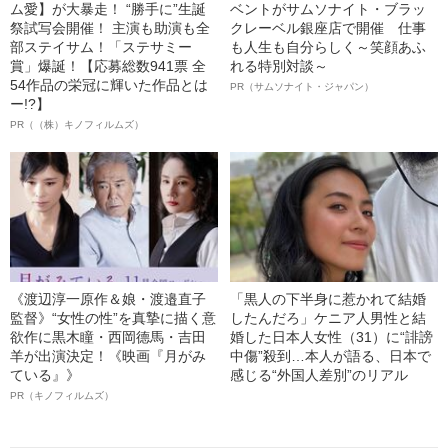
ム愛】が大暴走！ “勝手に”生誕
ベントがサムソナイト・ブラッ
祭試写会開催！ 主演も助演も全
クレーベル銀座店で開催 仕事
部ステイサム！「ステサミー
も人生も自分らしく～笑顔あふ
賞」爆誕！【応募総数941票 全
れる特別対談～
54作品の栄冠に輝いた作品とは
PR（サムソナイト・ジャパン）
ー!?】
PR（（株）キノフィルムズ）
《渡辺淳一原作＆娘・渡邉直子
「黒人の下半身に惹かれて結婚
監督》“女性の性”を真摯に描く意
したんだろ」ケニア人男性と結
欲作に黒木瞳・西岡德馬・吉田
婚した日本人女性（31）に“誹謗
羊が出演決定！《映画『月がみ
中傷”殺到…本人が語る、日本で
ている』》
感じる“外国人差別”のリアル
PR（キノフィルムズ）