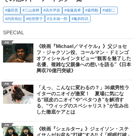
#藤田晋
#三山凌輝
#高市早苗
#後藤真希
#森岡毅
#城彰二
#内田有紀
#松田聖子
#玉木雄一郎
#亀和田武
SPECIAL
PR
《映画『Michael／マイケル』》父ジョセ
フ・ジャクソン役、コールマン・ドミンゴ
オフィシャルインタビュー“観客を魅了した
名優、複雑な父親像への想いを語る”《日本
興収70億円突破》
PR
「えっ、こんなに変わるの？」36歳男性ラ
イターのニオイが激変！ 夏場に気にな
る“頭皮のニオイ”や“ベタつき”を解消す
る、“ウィッグのスペシャリスト”が生み出
した徹底ケアとは
PR
《映画『シェルター』》ジェイソン・ステ
イサムがお盆を“打破”する!!《「眠眠打破」