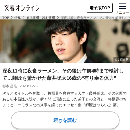
電子版TOP
メニュー
TOP
特集
観る将棋、読む将棋
深夜11時に夜食ラーメン、その後は午前4時まで
深夜11時に夜食ラーメン、その後は午前4時まで検討し
て…師匠を驚かせた藤井聡太16歳の“有り余る体力”
杉本 昌隆
2023/06/25
次々とタイトルを奪取し、将棋界を席巻する天才・藤井聡太。その師匠で
ある杉本昌隆八段が、瞬く間に頂点に立った弟子との交流と、将棋界のち
ょっとユーモラスな出来事を綴ったエッセイ集『師匠はつらいよ 藤井聡
太のいる日常』（…
続きを読む