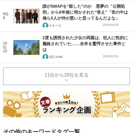
誰がSMAPを“殺した”のか 悪夢の「公開処
刑」から8年後に明かされた“答え”「世の中は
9位
9
俺ら5人が仲が悪いと思ってるんだよな」
2024/04/20
みきーる
2度も誘拐された少女の両親は、犯人に性的に
10
籠絡されていた……全米を驚愕させた事件と
位
は
10
2019/07/01
辰巳JUNK
11位から20位を見る
その他のキーワードタグ一覧