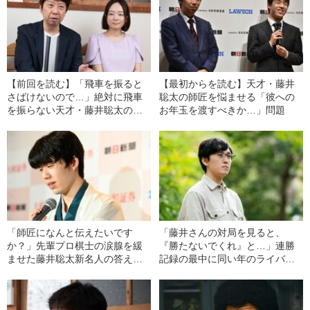
【前回を読む】「飛車を振ると
【最初からを読む】天才・藤井
さばけないので…」絶対に飛車
聡太の師匠を悩ませる「彼への
を振らない天才・藤井聡太の師
お年玉を渡すべきか…」問題
匠が“振り飛車党”になったわけ
「師匠になんと伝えたいです
「藤井さんの対局を見ると、
か？」先輩プロ棋士の涙腺を緩
『勝たないでくれ』と…」連勝
ませた藤井聡太新名人の答えと
記録の最中に同い年のライバル
は
が抱いていた“悔しさ”