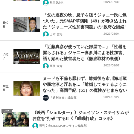
2024/07/30
辰巳JUNK
「父の通夜の晩、息子を狙うジャニー氏に気
づいた」元SMAP草彅剛（49）が巻き込まれ
6位
6
た「ジャニーズ性加害問題」の“数奇な因縁”
2023/08/04
山本 雲丹
「近藤真彦が使っていた部屋で…」「性器を
握らされる」ジャニー喜多川による性加害、
7位
7
語り始めた被害者たち《徹底取材の裏側》
2026/08/07
髙橋 大介
ヌードも不倫も厭わず、離婚後も市川海老蔵
や勝地涼と浮名を…「離婚してモテるように
8位
8
なった」高岡早紀（51）の魔性がとまらない
2024/07/29
「週刊文春」編集部
PR
《映画『シェルター』》ジェイソン・ステイサムが
お盆を“打破”する!!《「眠眠打破」コラボ》
週刊文春CINEMAオンライン編集部