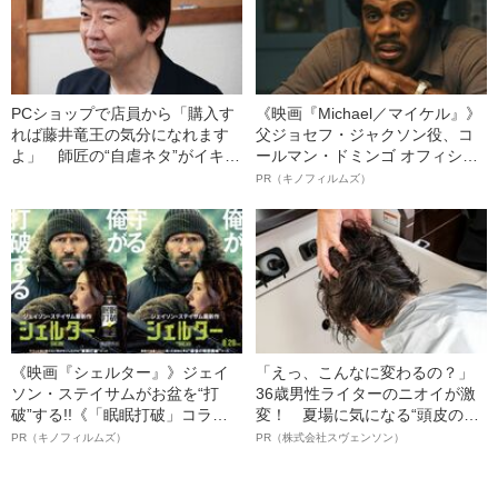
PCショップで店員から「購入す
《映画『Michael／マイケル』》
れば藤井竜王の気分になれます
父ジョセフ・ジャクソン役、コ
よ」 師匠の“自虐ネタ”がイキイ
ールマン・ドミンゴ オフィシャ
キとしている理由
ルインタビュー“観客を魅了した
PR（キノフィルムズ）
名優、複雑な父親像への想いを
語る”《日本興収70億円突破》
《映画『シェルター』》ジェイ
「えっ、こんなに変わるの？」
ソン・ステイサムがお盆を“打
36歳男性ライターのニオイが激
破”する!!《「眠眠打破」コラ
変！ 夏場に気になる“頭皮のニ
ボ》
オイ”や“ベタつき”を解消す
PR（キノフィルムズ）
PR（株式会社スヴェンソン）
る、“ウィッグのスペシャリス
ト”が生み出した徹底ケアとは