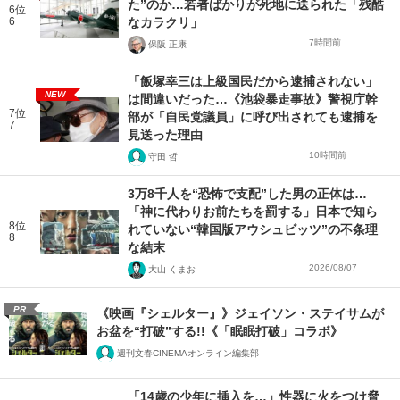
た”のか…若者ばかりが死地に送られた「残酷
6位
6
なカラクリ」
7時間前
保阪 正康
「飯塚幸三は上級国民だから逮捕されない」
NEW
は間違いだった…《池袋暴走事故》警視庁幹
7位
部が「自民党議員」に呼び出されても逮捕を
7
見送った理由
10時間前
守田 哲
3万8千人を“恐怖で支配”した男の正体は…
「神に代わりお前たちを罰する」日本で知ら
8位
れていない“韓国版アウシュビッツ”の不条理
8
な結末
2026/08/07
大山 くまお
PR
《映画『シェルター』》ジェイソン・ステイサムが
お盆を“打破”する!!《「眠眠打破」コラボ》
週刊文春CINEMAオンライン編集部
「14歳の少年に挿入を…」性器に火をつけ脅