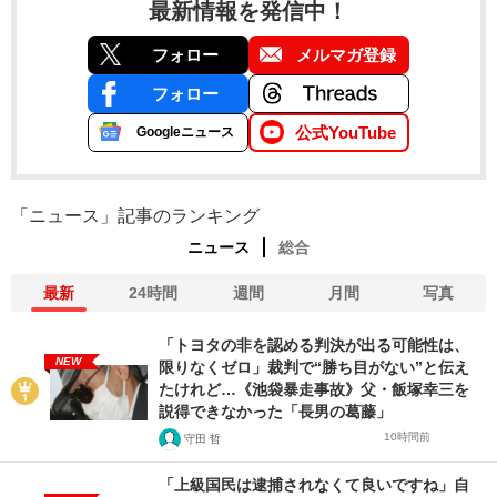
最新情報を発信中！
フォロー
メルマガ登録
フォロー
公式YouTube
Googleニュース
「ニュース」記事のランキング
ニュース
総合
最新
24時間
週間
月間
写真
「トヨタの非を認める判決が出る可能性は、
NEW
限りなくゼロ」裁判で“勝ち目がない”と伝え
たけれど…《池袋暴走事故》父・飯塚幸三を
説得できなかった「長男の葛藤」
10時間前
守田 哲
「上級国民は逮捕されなくて良いですね」自