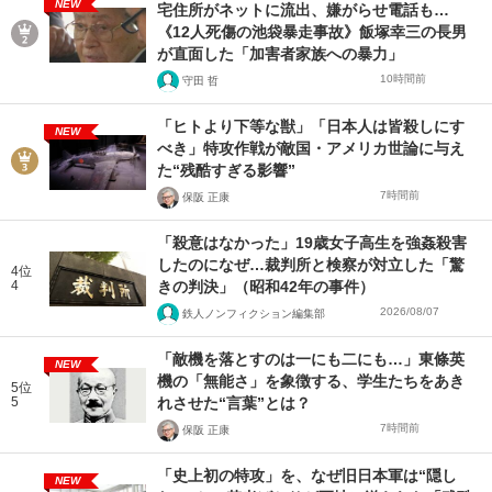
NEW
宅住所がネットに流出、嫌がらせ電話も…
《12人死傷の池袋暴走事故》飯塚幸三の長男
が直面した「加害者家族への暴力」
10時間前
守田 哲
「ヒトより下等な獣」「日本人は皆殺しにす
NEW
べき」特攻作戦が敵国・アメリカ世論に与え
た“残酷すぎる影響”
7時間前
保阪 正康
「殺意はなかった」19歳女子高生を強姦殺害
したのになぜ…裁判所と検察が対立した「驚
4位
4
きの判決」（昭和42年の事件）
2026/08/07
鉄人ノンフィクション編集部
「敵機を落とすのは一にも二にも…」東條英
NEW
機の「無能さ」を象徴する、学生たちをあき
5位
5
れさせた“言葉”とは？
7時間前
保阪 正康
「史上初の特攻」を、なぜ旧日本軍は“隠し
NEW