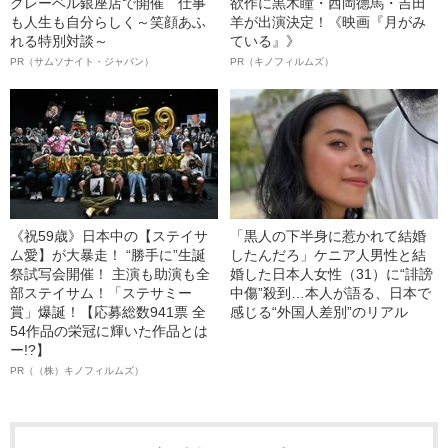
クレーベル銀座店で開催 仕事
欲作に黒木瞳・西岡德馬・吉田
も人生も自分らしく～笑顔あふ
羊が出演決定！《映画『月がみ
れる特別対談～
ている』》
PR（サムソナイト・ジャパン）
PR（キノフィルムズ）
《祝59歳》日本中の【ステイサ
「黒人の下半身に惹かれて結婚
ム愛】が大暴走！ “勝手に”生誕
したんだろ」ケニア人男性と結
祭試写会開催！ 主演も助演も全
婚した日本人女性（31）に“誹謗
部ステイサム！「ステサミー
中傷”殺到…本人が語る、日本で
賞」爆誕！【応募総数941票 全
感じる“外国人差別”のリアル
54作品の栄冠に輝いた作品とは
ー!?】
PR（（株）キノフィルムズ）