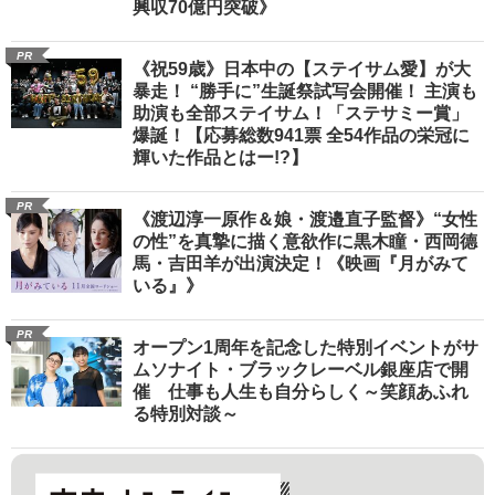
興収70億円突破》
PR
《祝59歳》日本中の【ステイサム愛】が大
暴走！ “勝手に”生誕祭試写会開催！ 主演も
助演も全部ステイサム！「ステサミー賞」
爆誕！【応募総数941票 全54作品の栄冠に
輝いた作品とはー!?】
PR
《渡辺淳一原作＆娘・渡邉直子監督》“女性
の性”を真摯に描く意欲作に黒木瞳・西岡德
馬・吉田羊が出演決定！《映画『月がみて
いる』》
PR
オープン1周年を記念した特別イベントがサ
ムソナイト・ブラックレーベル銀座店で開
催 仕事も人生も自分らしく～笑顔あふれ
る特別対談～