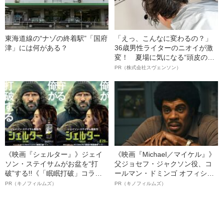
東海道線の“ナゾの終着駅”「国府
「えっ、こんなに変わるの？」
津」には何がある？
36歳男性ライターのニオイが激
変！ 夏場に気になる“頭皮のニ
オイ”や“ベタつき”を解消す
PR（株式会社スヴェンソン）
る、“ウィッグのスペシャリス
ト”が生み出した徹底ケアとは
《映画『シェルター』》ジェイ
《映画『Michael／マイケル』》
ソン・ステイサムがお盆を“打
父ジョセフ・ジャクソン役、コ
破”する!!《「眠眠打破」コラ
ールマン・ドミンゴ オフィシャ
ボ》
ルインタビュー“観客を魅了した
PR（キノフィルムズ）
PR（キノフィルムズ）
名優、複雑な父親像への想いを
語る”《日本興収70億円突破》