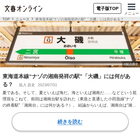
電子版TOP
メニュー
TOP
ニュース
東海道本線“ナゾの湘南発祥の駅”「大磯」には何がある？
東海道本線“ナゾの湘南発祥の駅”「大磯」には何があ
る？
鼠入 昌史
2023/07/31
夏である。そして、夏といえば海だ。海といえば湘南だ……などという屁
理屈をこねて、前回は湘南台駅を訪れた（東急と直通した小田急線“ナゾ
の終着駅”「湘南台」には何がある？）。 結論からいえば、湘南台は“湘
南”を冠する駅…
続きを読む