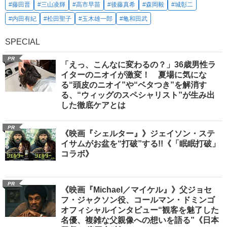
#藤田晋
#三山凌輝
#高市早苗
#後藤真希
#森岡毅
#城彰二
#内田有紀
#松田聖子
#玉木雄一郎
#亀和田武
SPECIAL
PR
「えっ、こんなに変わるの？」36歳男性ラ
イターのニオイが激変！ 夏場に気にな
る“頭皮のニオイ”や“ベタつき”を解消す
る、“ウィッグのスペシャリスト”が生み出
した徹底ケアとは
PR
《映画『シェルター』》ジェイソン・ステ
イサムがお盆を“打破”する!!《「眠眠打破」
コラボ》
PR
《映画『Michael／マイケル』》父ジョセ
フ・ジャクソン役、コールマン・ドミンゴ
オフィシャルインタビュー“観客を魅了した
名優、複雑な父親像への想いを語る”《日本