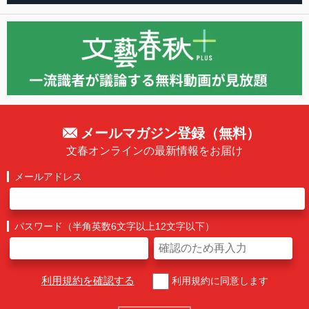
メールマガジン登録（無料）
文春オンラインの最新情報をお届け
メールアドレス
パスワード（半角英数6文字以上12文字以下）
利用規約を確認する
利用規約に同意します