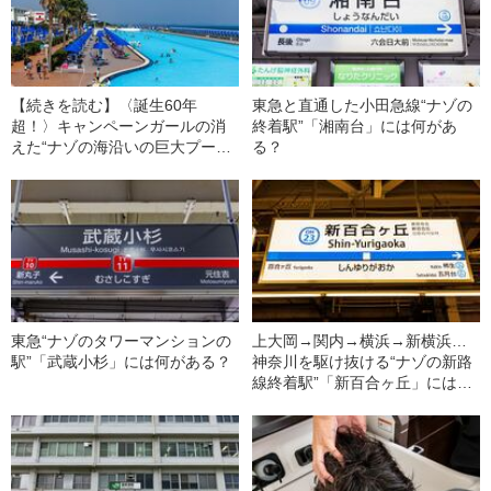
【続きを読む】〈誕生60年
東急と直通した小田急線“ナゾの
超！〉キャンペーンガールの消
終着駅”「湘南台」には何があ
えた“ナゾの海沿いの巨大プー
る？
ル”「大磯ロングビーチ」には何
がある？
東急“ナゾのタワーマンションの
上大岡→関内→横浜→新横浜…
駅”「武蔵小杉」には何がある？
神奈川を駆け抜ける“ナゾの新路
線終着駅”「新百合ヶ丘」には何
がある？