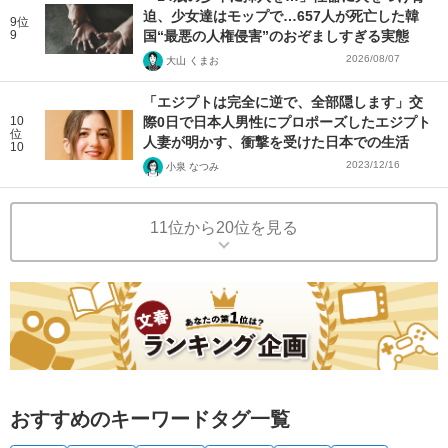
迫、少女達はモップで…657人が死亡した韓
9位
9
国“最悪の人権侵害”のおぞましすぎる実態
2026/08/07
大山 くまお
「エジプトは完全に逆で、全部隠します」交
10
際0日で日本人男性にプロポーズしたエジプト
位
人妻が明かす、衝撃を受けた日本での生活
10
2023/12/16
小泉 なつみ
11位から20位を見る
おすすめのキーワードタグ一覧