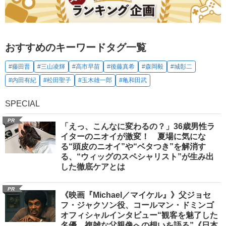
おすすめのキーワードタグ一覧
#藤田晋
#三山凌輝
#高市早苗
#後藤真希
#森岡毅
#城彰二
#内田有紀
#松田聖子
#玉木雄一郎
#亀和田武
SPECIAL
PR
「えっ、こんなに変わるの？」36歳男性ラ
イターのニオイが激変！ 夏場に気にな
る“頭皮のニオイ”や“ベタつき”を解消す
る、“ウィッグのスペシャリスト”が生み出
した徹底ケアとは
PR
《映画『Michael／マイケル』》父ジョセ
フ・ジャクソン役、コールマン・ドミンゴ
オフィシャルインタビュー“観客を魅了した
名優、複雑な父親像への想いを語る”《日本