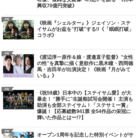
興収70億円突破》
PR
《映画『シェルター』》ジェイソン・ステ
イサムがお盆を“打破”する!!《「眠眠打破」
コラボ》
PR
《渡辺淳一原作＆娘・渡邉直子監督》“女性
の性”を真摯に描く意欲作に黒木瞳・西岡德
馬・吉田羊が出演決定！《映画『月がみて
いる』》
PR
《祝59歳》日本中の【ステイサム愛】が大
暴走！ “勝手に”生誕祭試写会開催！ 主演も
助演も全部ステイサム！「ステサミー賞」
爆誕！【応募総数941票 全54作品の栄冠に
輝いた作品とはー!?】
PR
オープン1周年を記念した特別イベントがサ