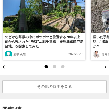
のどかな草原の中にポツポツと位置する78年以上
届いた手
前から残された“廃墟”…戦争遺構「鹿島海軍航空隊
話…“海軍
跡地」を探索してみた
か？
鹿取 茂雄
2023/08/16
竹内 
その他の特集を見る