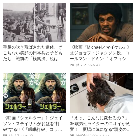
た“光景”
手足の吹き飛ばされた遺体、ぎ
《映画『Michael／マイケル』》
こちない笑顔の日本兵と子ども
父ジョセフ・ジャクソン役、コ
たち…戦前の「検閲済」絵はが
ールマン・ドミンゴ オフィシャ
きにのぞく“大日本帝国”
ルインタビュー“観客を魅了した
PR（キノフィルムズ）
名優、複雑な父親像への想いを
語る”《日本興収70億円突破》
《映画『シェルター』》ジェイ
「えっ、こんなに変わるの？」
ソン・ステイサムがお盆を“打
36歳男性ライターのニオイが激
破”する!!《「眠眠打破」コラ
変！ 夏場に気になる“頭皮のニ
ボ》
オイ”や“ベタつき”を解消す
PR（キノフィルムズ）
PR（株式会社スヴェンソン）