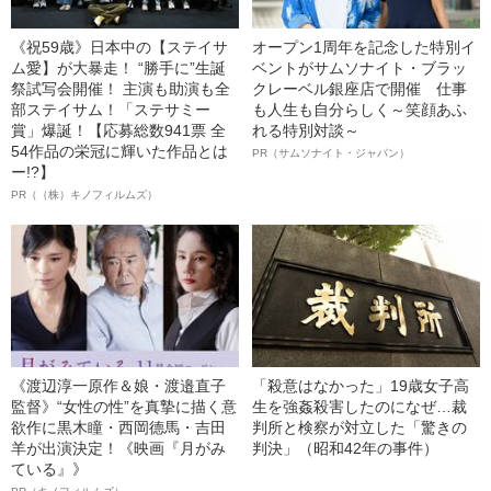
《祝59歳》日本中の【ステイサ
オープン1周年を記念した特別イ
ム愛】が大暴走！ “勝手に”生誕
ベントがサムソナイト・ブラッ
祭試写会開催！ 主演も助演も全
クレーベル銀座店で開催 仕事
部ステイサム！「ステサミー
も人生も自分らしく～笑顔あふ
賞」爆誕！【応募総数941票 全
れる特別対談～
54作品の栄冠に輝いた作品とは
PR（サムソナイト・ジャパン）
ー!?】
PR（（株）キノフィルムズ）
《渡辺淳一原作＆娘・渡邉直子
「殺意はなかった」19歳女子高
監督》“女性の性”を真摯に描く意
生を強姦殺害したのになぜ…裁
欲作に黒木瞳・西岡德馬・吉田
判所と検察が対立した「驚きの
羊が出演決定！《映画『月がみ
判決」（昭和42年の事件）
ている』》