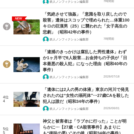
7時間前
鉄人ノンフィクション編集部
「気絶させて強姦」「意識を取り戻したので
NEW
殺害」遺体はスコップで埋められた…体重100
キロの巨漢男（25）に襲われた「女子高生の
悲劇」（昭和42年の事件）
7時間前
鉄人ノンフィクション編集部
「逮捕のきっかけは腐乱した男性遺体」わず
か1ヶ月半で8人殺害…お金持ちの子供が「日
本最悪の殺人犯」になった理由（昭和40年の
事件）
2026/07/18
鉄人ノンフィクション編集部
「遺体には2人の男の体液」東京の河川で発見
されたのは“女性の溺死体”⋯27歳CAを殺した
4位
4
犯人は誰だ（昭和34年の事件）
2026/06/01
鉄人ノンフィクション編集部
神父と被害者は「ラブホに行った」ことが明
らかに⋯【27歳・CA殺害事件】あまりに
5位
5
も“後味の悪い”その後（昭和34年の事件）