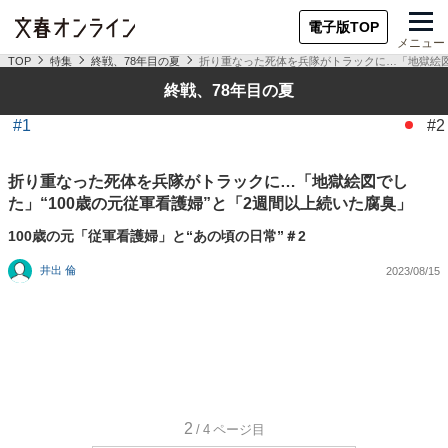
電子版TOP
メニュー
TOP
特集
終戦、78年目の夏
折り重なった死体を兵隊がトラックに…「地獄絵図で
終戦、78年目の夏
#1
#2
折り重なった死体を兵隊がトラックに…「地獄絵図でし
た」“100歳の元従軍看護婦”と「2週間以上続いた腐臭」
100歳の元「従軍看護婦」と“あの頃の日常”＃2
井出 倫
2023/08/15
2
/4
ページ目