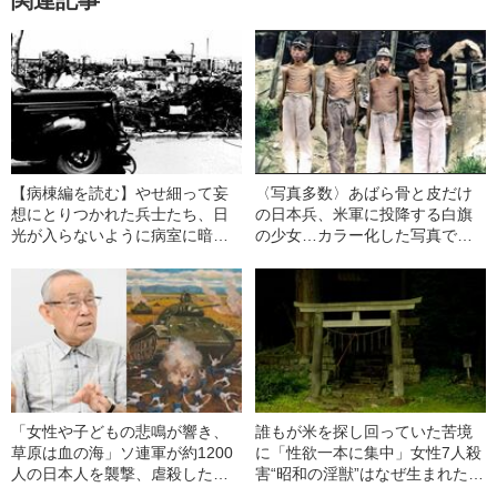
関連記事
【病棟編を読む】やせ細って妄
〈写真多数〉あばら骨と皮だけ
想にとりつかれた兵士たち、日
の日本兵、米軍に投降する白旗
光が入らないように病室に暗幕
の少女…カラー化した写真でよ
を…100歳の元「従軍看護婦」の
みがえる“戦時下のリアル”
見たもの
「女性や子どもの悲鳴が響き、
誰もが米を探し回っていた苦境
草原は血の海」ソ連軍が約1200
に「性欲一本に集中」女性7人殺
人の日本人を襲撃、虐殺した
害“昭和の淫獣”はなぜ生まれた
「葛根廟事件」生存者が目撃し
か？