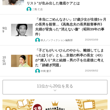
リスト”が生み出した徹底ケアとは
二瓶 仁志
「本当にごめんなさい」17歳少女が生後5ヶ月
の長男を殺害…《高島忠夫の長男殺害事件》
9位
夫婦が背負った“消えない傷”（昭和39年の事
9
件）
2026/03/09
鉄人ノンフィクション編集部
「子どもがいいひんのやから、離婚してしま
ったほうが」とも…京都の料亭の長女（43）
10
が“婿入り”夫と結婚→男の子を出産後に考え
位
10
た「跡継ぎ問題」
2026/08/02
中岡 愛子
11位から20位を見る