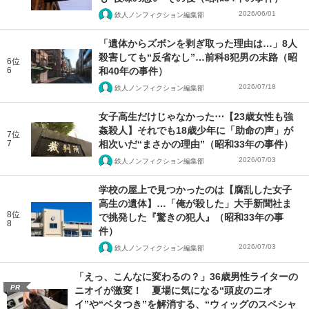
2026/06/01
鉄人ノンフィクション編集部
「遺体からズボンを剥ぎ取った理由は…」8人
殺害しても“反省なし”…前科8犯男の末路（昭
6位
6
和40年の事件）
2026/07/18
鉄人ノンフィクション編集部
女子高生だけじゃなかった⋯【23歳女性も強
姦殺人】それでも18歳少年に「助命の声」が
7位
7
相次いだ“まさかの理由”（昭和33年の事件）
2026/07/03
鉄人ノンフィクション編集部
学校の屋上で見つかったのは【腐乱した女子
高生の遺体】…「俺が殺した」大手新聞社ま
8位
で挑発した『驚きの犯人』（昭和33年の事
8
件）
2026/07/03
鉄人ノンフィクション編集部
「えっ、こんなに変わるの？」36歳男性ライターの
PR
ニオイが激変！ 夏場に気になる“頭皮のニオ
イ”や“ベタつき”を解消する、“ウィッグのスペシャ