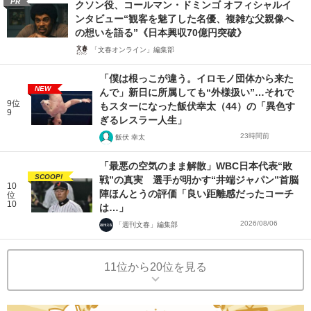
PR
クソン役、コールマン・ドミンゴ オフィシャルイ
ンタビュー“観客を魅了した名優、複雑な父親像へ
の想いを語る”《日本興収70億円突破》
「文春オンライン」編集部
「僕は根っこが違う。イロモノ団体から来た
NEW
んで」新日に所属しても“外様扱い”…それで
9位
もスターになった飯伏幸太（44）の「異色す
9
ぎるレスラー人生」
23時間前
飯伏 幸太
「最悪の空気のまま解散」WBC日本代表“敗
SCOOP!
戦”の真実 選手が明かす“井端ジャパン”首脳
10
陣ほんとうの評価「良い距離感だったコーチ
位
10
は…」
2026/08/06
「週刊文春」編集部
11位から20位を見る