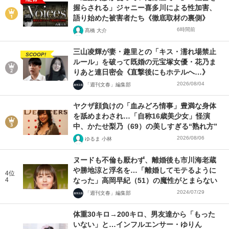
握らされる」ジャニー喜多川による性加害、
語り始めた被害者たち《徹底取材の裏側》
6時間前
髙橋 大介
三山凌輝が妻・趣里との「キス・濡れ場禁止
SCOOP!
ルール」を破って既婚の元宝塚女優・花乃ま
りあと連日密会《直撃後にもホテルへ…》
2026/08/04
「週刊文春」編集部
ヤクザ顔負けの「血みどろ情事」豊満な身体
を舐めまわされ…「自称16歳美少女」怪演
中、かたせ梨乃（69）の美しすぎる“熟れ方”
2026/08/06
ゆるま 小林
ヌードも不倫も厭わず、離婚後も市川海老蔵
や勝地涼と浮名を…「離婚してモテるように
4位
4
なった」高岡早紀（51）の魔性がとまらない
2024/07/29
「週刊文春」編集部
体重30キロ→200キロ、男友達から「もった
いない」と…インフルエンサー・ゆりん