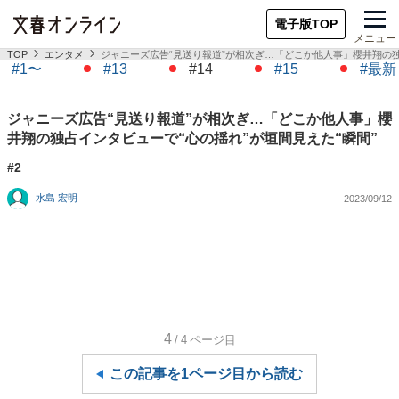
電子版TOP
メニュー
TOP
エンタメ
ジャニーズ広告“見送り報道”が相次ぎ…「どこか他人事」櫻井翔の独
#1〜
#13
#14
#15
#最新
ジャニーズ広告“見送り報道”が相次ぎ…「どこか他人事」櫻
井翔の独占インタビューで“心の揺れ”が垣間見えた“瞬間”
#2
水島 宏明
2023/09/12
4
/4
ページ目
この記事を1ページ目から読む