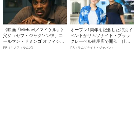
《映画『Michael／マイケル』》
オープン1周年を記念した特別イ
父ジョセフ・ジャクソン役、コ
ベントがサムソナイト・ブラッ
ールマン・ドミンゴ オフィシャ
クレーベル銀座店で開催 仕事
ルインタビュー“観客を魅了した
も人生も自分らしく～笑顔あふ
PR（キノフィルムズ）
PR（サムソナイト・ジャパン）
名優、複雑な父親像への想いを
れる特別対談～
語る”《日本興収70億円突破》