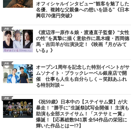
オフィシャルインタビュー“観客を魅了した
名優、複雑な父親像への想いを語る”《日本
興収70億円突破》
PR
《渡辺淳一原作＆娘・渡邉直子監督》“女性
の性”を真摯に描く意欲作に黒木瞳・西岡德
馬・吉田羊が出演決定！《映画『月がみて
いる』》
PR
オープン1周年を記念した特別イベントがサ
ムソナイト・ブラックレーベル銀座店で開
催 仕事も人生も自分らしく～笑顔あふれ
る特別対談～
PR
《祝59歳》日本中の【ステイサム愛】が大
暴走！ “勝手に”生誕祭試写会開催！ 主演も
助演も全部ステイサム！「ステサミー賞」
爆誕！【応募総数941票 全54作品の栄冠に
輝いた作品とはー!?】