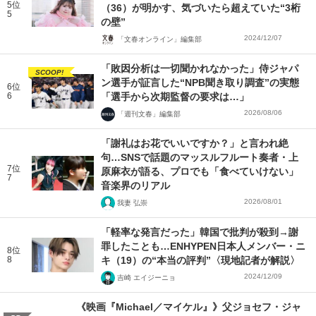
5位
（36）が明かす、気づいたら超えていた“3桁
5
の壁”
2024/12/07
「文春オンライン」編集部
「敗因分析は一切聞かれなかった」侍ジャパ
SCOOP!
ン選手が証言した“NPB聞き取り調査”の実態
6位
6
「選手から次期監督の要求は…」
2026/08/06
「週刊文春」編集部
「謝礼はお花でいいですか？」と言われ絶
句…SNSで話題のマッスルフルート奏者・上
7位
原麻衣が語る、プロでも「食べていけない」
7
音楽界のリアル
2026/08/01
我妻 弘崇
「軽率な発言だった」韓国で批判が殺到→謝
罪したことも…ENHYPEN日本人メンバー・ニ
8位
8
キ（19）の“本当の評判”〈現地記者が解説〉
2024/12/09
吉崎 エイジーニョ
《映画『Michael／マイケル』》父ジョセフ・ジャ