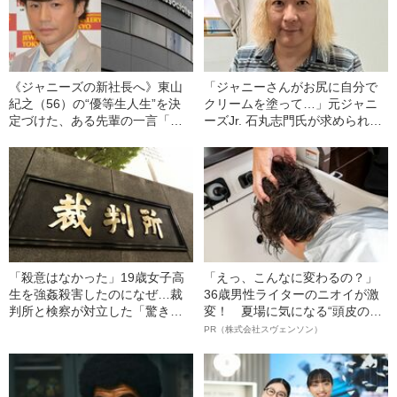
《ジャニーズの新社長へ》東山
「ジャニーさんがお尻に自分で
紀之（56）の“優等生人生”を決
クリームを塗って…」元ジャニ
定づけた、ある先輩の一言「ヒ
ーズJr. 石丸志門氏が求められた
ガシにないものは…」
おぞましい性行為
「殺意はなかった」19歳女子高
「えっ、こんなに変わるの？」
生を強姦殺害したのになぜ…裁
36歳男性ライターのニオイが激
判所と検察が対立した「驚きの
変！ 夏場に気になる“頭皮のニ
判決」（昭和42年の事件）
オイ”や“ベタつき”を解消す
PR（株式会社スヴェンソン）
る、“ウィッグのスペシャリス
ト”が生み出した徹底ケアとは