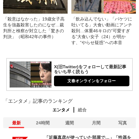
「殺意はなかった」19歳女子高
「飲み込んでない」「バケツに
生を強姦殺害したのになぜ…裁
吐いてる」大食い動画にアンチ
判所と検察が対立した「驚きの
殺到…体重46キロの“可愛すぎ
判決」（昭和42年の事件）
る”大食い女子（24）が明か
す、“やらせ疑惑”への本音
X(旧Twitter)をフォローして最新記事
をいち早く読もう
文春オンラインをフォロー
「エンタメ」記事のランキング
エンタメ
総合
最新
24時間
週間
月間
写真
「近藤真彦が使っていた部屋で…」「性器を
NEW