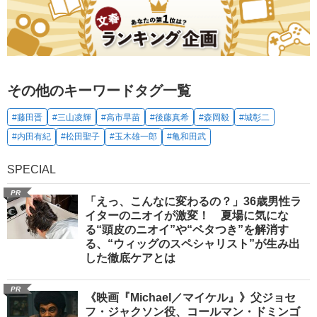
その他のキーワードタグ一覧
#藤田晋
#三山凌輝
#高市早苗
#後藤真希
#森岡毅
#城彰二
#内田有紀
#松田聖子
#玉木雄一郎
#亀和田武
SPECIAL
PR
「えっ、こんなに変わるの？」36歳男性ラ
イターのニオイが激変！ 夏場に気にな
る“頭皮のニオイ”や“ベタつき”を解消す
る、“ウィッグのスペシャリスト”が生み出
した徹底ケアとは
PR
《映画『Michael／マイケル』》父ジョセ
フ・ジャクソン役、コールマン・ドミンゴ