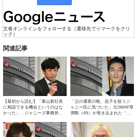
文春オンラインをフォローする
（遷移先で☆マークをクリ
ック）
関連記事
【最初から読む】「東山新社長
「父の通夜の晩、息子を狙うジ
に相談できる機会というのはな
ャニー氏に気づいた」元SMAP草
かった」…ジャニーズ事務所の
彅剛（49）が巻き込まれた「ジ
記者会見を直後にテレビはどう
ャニーズ性加害問題」の“数奇な
報じたか
因縁”