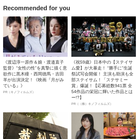
Recommended for you
《渡辺淳一原作＆娘・渡邉直子
《祝59歳》日本中の【ステイサ
監督》“女性の性”を真摯に描く意
ム愛】が大暴走！ “勝手に”生誕
欲作に黒木瞳・西岡德馬・吉田
祭試写会開催！ 主演も助演も全
羊が出演決定！《映画『月がみ
部ステイサム！「ステサミー
ている』》
賞」爆誕！【応募総数941票 全
54作品の栄冠に輝いた作品とは
PR（キノフィルムズ）
ー!?】
PR（（株）キノフィルムズ）