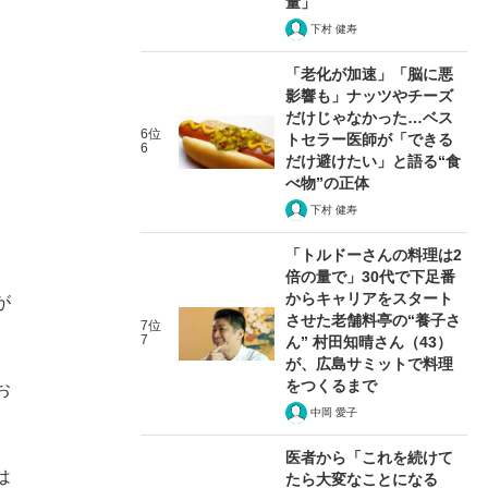
量」
下村 健寿
「老化が加速」「脳に悪
影響も」ナッツやチーズ
。
だけじゃなかった…ベス
6位
トセラー医師が「できる
6
だけ避けたい」と語る“食
べ物”の正体
下村 健寿
「トルドーさんの料理は2
、
倍の量で」30代で下足番
からキャリアをスタート
が
させた老舗料亭の“養子さ
7位
7
ん” 村田知晴さん（43）
が、広島サミットで料理
をつくるまで
お
中岡 愛子
医者から「これを続けて
は
たら大変なことになる