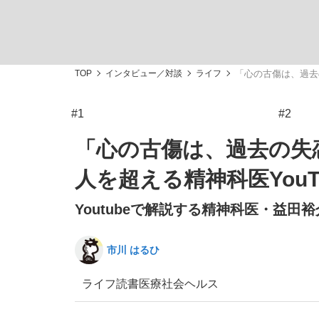
TOP
インタビュー／対談
ライフ
「心の古傷は、過去の
#1
#2
「敗因分析は一切聞かれなかった」侍ジャパン選
キングの誕生を、目撃せよ。
「心の古傷は、過去の失
人を超える精神科医YouT
Youtubeで解説する精神科医・益田
the Style
市川 はるひ
ライフ
読書
医療
社会
ヘルス
「目標達成できなかったからと言って…」サッ