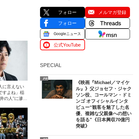
フォロー
メルマガ登録
フォロー
Googleニュース
公式YouTube
SPECIAL
PR
《映画『Michael／マイケ
人に言えない
ル』》父ジョセフ・ジャク
ですよね」稲
ソン役、コールマン・ドミ
井の人”に滲む
ンゴ オフィシャルインタ
ビュー“観客を魅了した名
優、複雑な父親像への想い
を語る”《日本興収70億円
突破》