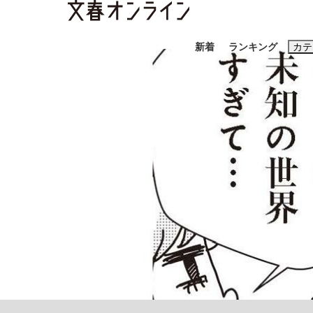
新着
ランキング
カテ
スクープ
ニュー
おすすめのキ
#藤田晋
#三
#玉木雄一郎
「90%は失敗する。でも…」本田圭佑が初め
終戦から81年