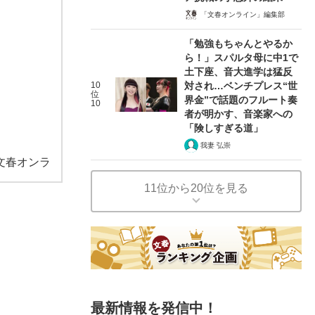
「文春オンライン」編集部
「勉強もちゃんとやるか
ら！」スパルタ母に中1で
土下座、音大進学は猛反
10
対され…ベンチプレス“世
位
界金”で話題のフルート奏
10
者が明かす、音楽家への
「険しすぎる道」
我妻 弘崇
文春オンラ
11位から20位を見る
最新情報を発信中！