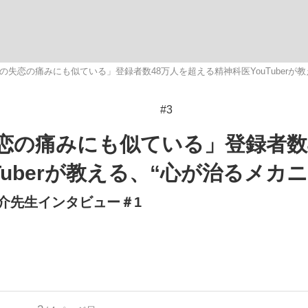
いまさら聞け
失恋の痛みにも似ている」登録者数48万人を超える精神科医YouTuberが教
#3
手が証言した“NPB聞...
「クマが悪者扱いされているの
恋の痛みにも似ている」登録者数
uberが教える、“心が治るメカニ
裕介先生インタビュー＃1
もっと見る
カー日本代表・森保一監督...