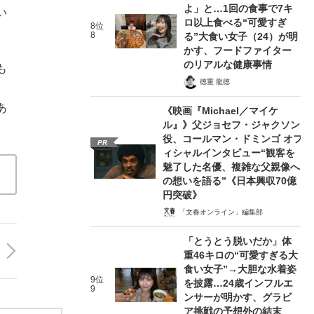
よ」と…1回の食事で7キ
い
ロ以上食べる“可愛すぎ
8位
8
る”大食い女子（24）が明
かす、フードファイター
のリアルな健康事情
も
徳重 龍徳
あ
《映画『Michael／マイケ
ル』》父ジョセフ・ジャクソン
役、コールマン・ドミンゴ オフ
PR
ィシャルインタビュー“観客を
魅了した名優、複雑な父親像へ
の想いを語る”《日本興収70億
円突破》
「文春オンライン」編集部
「とうとう脱いだか」体
重46キロの“可愛すぎる大
食い女子”→大胆な水着姿
9位
を披露…24歳インフルエ
9
ンサーが明かす、グラビ
ア挑戦の予想外の結末