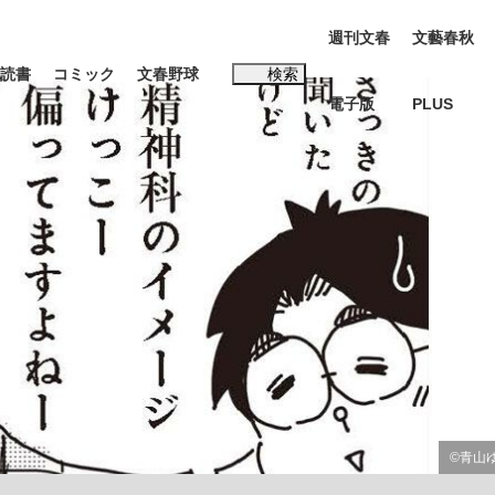
週刊文春
文藝春秋
読書
コミック
文春野球
検索
電子版
PLUS
インタビュー
読書
#松田聖子
む将棋
BC日本代表“敗戦”の真実 選手が明かす...