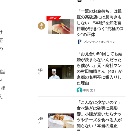
「一流のお金持ち」は銀
座の高級店には見向きも
NEW
しない…“本物”を知る富
裕層が行きつく“究極のス
け
シ”の正体
応
プレジデントオンライン
の
「お見合い50回しても結
婚が決まらないんだった
ら僕が…」元・商社マン
4位
の村田知晴さん（43）が
間話
4
京都の名料亭に婿入りし
ス
た理由
、相
中岡 愛子
え
「こんなに少ないの？」
食べ過ぎは確実に悪影
響…小腹が空いたらナッ
5位
ツやチーズを食べる人が
5
知らない「本当の適正