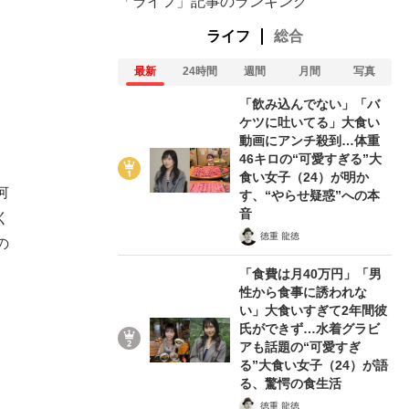
「ライフ」記事のランキング
ライフ
総合
最新
24時間
週間
月間
写真
「飲み込んでない」「バ
ケツに吐いてる」大食い
動画にアンチ殺到…体重
46キロの“可愛すぎる”大
食い女子（24）が明か
何
す、“やらせ疑惑”への本
音
く
徳重 龍徳
の
「食費は月40万円」「男
性から食事に誘われな
い」大食いすぎて2年間彼
氏ができず…水着グラビ
アも話題の“可愛すぎ
る”大食い女子（24）が語
る、驚愕の食生活
徳重 龍徳