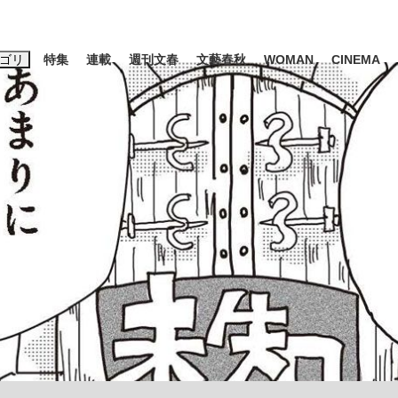
ゴリ
特集
連載
週刊文春
文藝春秋
WOMAN
CINEMA
キーワード入力
ス
エンタメ
ライフ
ビジネス
ーワードタグ一覧
山凌輝
#高市早苗
#後藤真希
#森岡毅
#城彰二
#内田有紀
観る将棋、読
#亀和田武
て明かした日本代表監督に...
「最悪の空気のまま解散」W