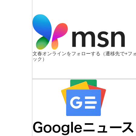
文春オンラインをフォローする
（遷移先で+フ
ック）