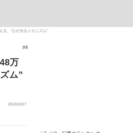
ない資産運用のすべて
える、“心が治るメカニズム”
#4
が悲しい」『北の国から』倉本聰氏（91...
48万
ズム”
2023/10/17