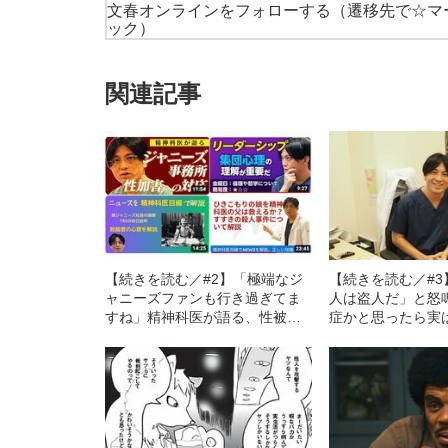
文春オンラインをフォローする
（遷移先で☆マ
ック）
関連記事
【続きを読む／#2】「極端なジ
【続きを読む／#
ャニーズファンも行き過ぎてま
人は盗人だ」と怒
すね」精神科医が語る、性被害
症かと思ったら実
を受けた人の「深い心の傷」と
が解説する、「妄
「ジャニーズ擁護」の罪
者特有の病とは？