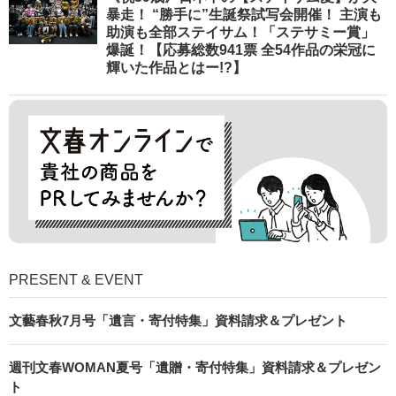
暴走！ “勝手に”生誕祭試写会開催！ 主演も
助演も全部ステイサム！「ステサミー賞」
爆誕！【応募総数941票 全54作品の栄冠に
輝いた作品とはー!?】
PRESENT & EVENT
文藝春秋7月号「遺言・寄付特集」資料請求＆プレゼント
週刊文春WOMAN夏号「遺贈・寄付特集」資料請求＆プレゼン
ト