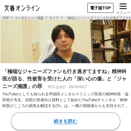
電子版TOP
メニュー
TOP
インタビュー／対談
ライフ
「極端なジャニーズファンも行き過ぎてます
「極端なジャニーズファンも行き過ぎてますね」精神科
医が語る、性被害を受けた人の「深い心の傷」と「ジャ
ニーズ擁護」の罪
市川 はるひ
2023/10/17
YouTuberとしても知られる早稲田メンタルクリニック院長の精神科医・益
田裕介先生。自院の患者向け資料として始めたYouTubeチャンネル「精神
科医がこころの病気を解説するCh」は、一般の視聴者からも支持されて
お…
続きを読む