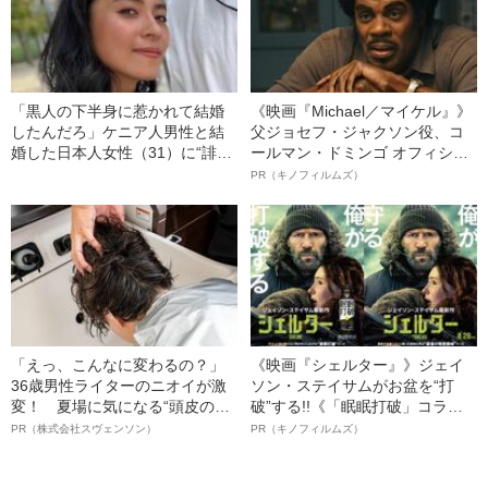
「黒人の下半身に惹かれて結婚
《映画『Michael／マイケル』》
したんだろ」ケニア人男性と結
父ジョセフ・ジャクソン役、コ
婚した日本人女性（31）に“誹謗
ールマン・ドミンゴ オフィシャ
中傷”殺到…本人が語る、日本で
ルインタビュー“観客を魅了した
PR（キノフィルムズ）
感じる“外国人差別”のリアル
名優、複雑な父親像への想いを
語る”《日本興収70億円突破》
「えっ、こんなに変わるの？」
《映画『シェルター』》ジェイ
36歳男性ライターのニオイが激
ソン・ステイサムがお盆を“打
変！ 夏場に気になる“頭皮のニ
破”する!!《「眠眠打破」コラ
オイ”や“ベタつき”を解消す
ボ》
PR（株式会社スヴェンソン）
PR（キノフィルムズ）
る、“ウィッグのスペシャリス
ト”が生み出した徹底ケアとは