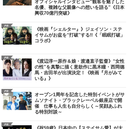
オフィシャルインタビュー“観客を魅了した
名優、複雑な父親像への想いを語る”《日本
興収70億円突破》
PR
《映画『シェルター』》ジェイソン・ステ
イサムがお盆を“打破”する!!《「眠眠打破」
コラボ》
PR
《渡辺淳一原作＆娘・渡邉直子監督》“女性
の性”を真摯に描く意欲作に黒木瞳・西岡德
馬・吉田羊が出演決定！《映画『月がみて
いる』》
PR
オープン1周年を記念した特別イベントがサ
ムソナイト・ブラックレーベル銀座店で開
催 仕事も人生も自分らしく～笑顔あふれ
る特別対談～
PR
《祝59歳》日本中の【ステイサム愛】が大