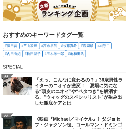
おすすめのキーワードタグ一覧
#藤田晋
#三山凌輝
#高市早苗
#後藤真希
#森岡毅
#城彰二
#内田有紀
#松田聖子
#玉木雄一郎
#亀和田武
SPECIAL
PR
「えっ、こんなに変わるの？」36歳男性ラ
イターのニオイが激変！ 夏場に気にな
る“頭皮のニオイ”や“ベタつき”を解消す
る、“ウィッグのスペシャリスト”が生み出
した徹底ケアとは
PR
《映画『Michael／マイケル』》父ジョセ
フ・ジャクソン役、コールマン・ドミンゴ