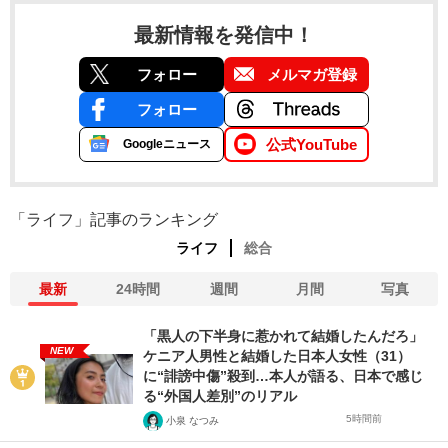
最新情報を発信中！
フォロー
メルマガ登録
フォロー
公式YouTube
Googleニュース
「ライフ」記事のランキング
ライフ
総合
最新
24時間
週間
月間
写真
「黒人の下半身に惹かれて結婚したんだろ」
NEW
ケニア人男性と結婚した日本人女性（31）
に“誹謗中傷”殺到…本人が語る、日本で感じ
る“外国人差別”のリアル
5時間前
小泉 なつみ