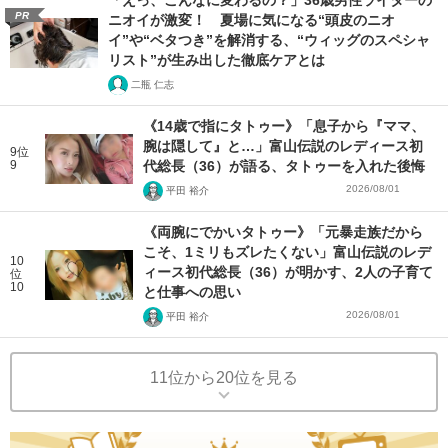
「えっ、こんなに変わるの？」36歳男性ライターの
PR
ニオイが激変！ 夏場に気になる“頭皮のニオ
イ”や“ベタつき”を解消する、“ウィッグのスペシャ
リスト”が生み出した徹底ケアとは
二瓶 仁志
《14歳で指にタトゥー》「息子から『ママ、
腕は隠して』と…」富山伝説のレディース初
9位
9
代総長（36）が語る、タトゥーを入れた後悔
2026/08/01
平田 裕介
《両腕にでかいタトゥー》「元暴走族だから
こそ、1ミリもズレたくない」富山伝説のレデ
10
ィース初代総長（36）が明かす、2人の子育て
位
10
と仕事への思い
2026/08/01
平田 裕介
11位から20位を見る