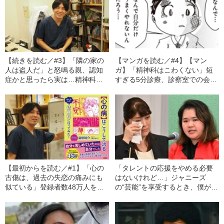
【続きを読む／#3】「隣の家の
【マンガを読む／#4】【マン
人は盗人だ」と怒鳴る親、認知
ガ】「精神科はこわくない」短
症かと思ったら実は…精神科医
すぎる5分診療、診察室での会話
が解説する、「妄想を生む高齢
は？ YouTuberの精神科医が解
者特有の病とは？」
説する精神科のリアル
【最初からを読む／#1】「心の
「タレントの応援をやめる必要
古傷は、過去の失恋の痛みにも
はないけれど…」ジャニーズ
似ている」登録者数48万人を超
の“芸能”を享受するとき、僕が感
える精神科医YouTuberが教え
じる“罪深さ”
る、“心が治るメカニズム”