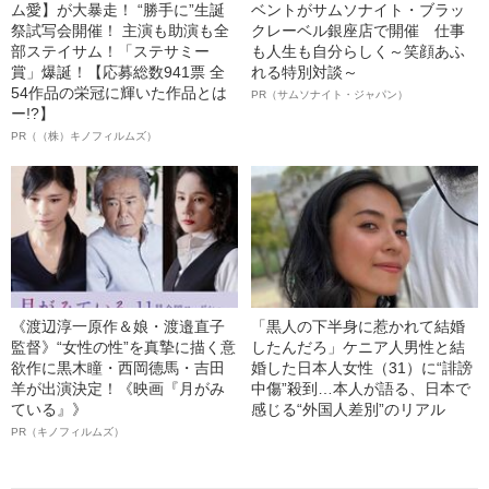
ム愛】が大暴走！ “勝手に”生誕
ベントがサムソナイト・ブラッ
祭試写会開催！ 主演も助演も全
クレーベル銀座店で開催 仕事
部ステイサム！「ステサミー
も人生も自分らしく～笑顔あふ
賞」爆誕！【応募総数941票 全
れる特別対談～
54作品の栄冠に輝いた作品とは
PR（サムソナイト・ジャパン）
ー!?】
PR（（株）キノフィルムズ）
《渡辺淳一原作＆娘・渡邉直子
「黒人の下半身に惹かれて結婚
監督》“女性の性”を真摯に描く意
したんだろ」ケニア人男性と結
欲作に黒木瞳・西岡德馬・吉田
婚した日本人女性（31）に“誹謗
羊が出演決定！《映画『月がみ
中傷”殺到…本人が語る、日本で
ている』》
感じる“外国人差別”のリアル
PR（キノフィルムズ）