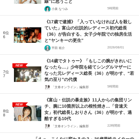
線”に思うこと
5時間前
小泉 なつみ
《17歳で逮捕》「入っていなければ人を殺し
ていた」富山の伝説的レディース初代総長
6位
（36）が告白する、女子少年院での独房生活
6
と“ヤンキーの更生”
2026/08/01
平田 裕介
《14歳でタトゥー》「もしこの腕がきれいに
NEW
なったら…」少年院を経てシングルマザーに
7位
なった元レディース総長（36）が明かす、“若
7
気の至り”の代償
5時間前
「文春オンライン」編集部
《富山・伝説の暴走族》11人からの集団リン
NEW
チ、腕に10箇所以上の根性焼き…「音速天
8位
女」初代総長しおりさん（36）が明かす、過
8
酷すぎる10代
22時間前
「文春オンライン」編集部