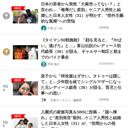
日本の若者から突然「大麻売ってない？」と
NEW
言われ…「侮辱だし差別」ケニア人男性と結
婚した日本人女性（31）が明かす、“排外主義
的な風潮”への苦悩
5時間前
小泉 なつみ
《タイマン50戦無敗》「顔を見ると、『やば
い。逃げろ』と…」富山伝説のレディース初
代総長（36）が語る、ギャルサー制圧と朝ま
でのバイク暴走
2026/08/01
平田 裕介
息子から「特攻服はダサい。タトゥーは隠し
NEW
て」と…少年院を経てシングルマザーになっ
4位
た元レディース総長（36）が語る、育児と仕
4
事への思い
5時間前
「文春オンライン」編集部
入園式の家族写真をSNSに投稿→「国へ帰
NEW
れ」と“差別発言”殺到…ケニア人男性と結婚
5位
した日本人女性（31）が、“世間からの視
5