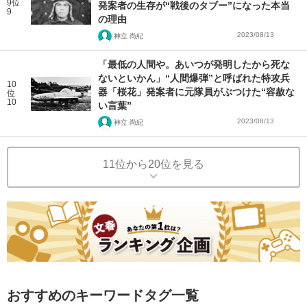
9位
発案者の生存が“戦後のタブー”になった本当
9
の理由
2023/08/13
神立 尚紀
「最低の人間や。あいつが発明したから死な
ないといかん」“人間爆弾”と呼ばれた特攻兵
10
器「桜花」発案者に元隊員がぶつけた“容赦な
位
10
い言葉”
2023/08/13
神立 尚紀
11位から20位を見る
おすすめのキーワードタグ一覧