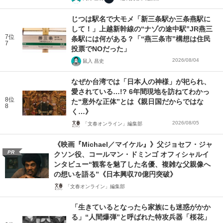
じつは駅名で大モメ「新三条駅か三条燕駅に
して！」上越新幹線の“ナゾの途中駅”JR燕三
7位
条駅には何がある？「“燕三条市”構想は住民
7
投票でNOだった」
2026/08/04
鼠入 昌史
なぜか台湾では「日本人の神様」が祀られ、
愛されている…!? 6年間現地を訪ねてわかっ
8位
た“意外な正体”とは《親日国だからではな
8
く…》
2026/08/05
「文春オンライン」編集部
《映画『Michael／マイケル』》父ジョセフ・ジャ
PR
クソン役、コールマン・ドミンゴ オフィシャルイ
ンタビュー“観客を魅了した名優、複雑な父親像へ
の想いを語る”《日本興収70億円突破》
「文春オンライン」編集部
「生きているとなったら家族にも迷惑がかか
る」“人間爆弾”と呼ばれた特攻兵器「桜花」