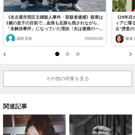
《名古屋市西区主婦殺人事件・容疑者逮捕》殺害は
《29年
2歳の息子の目前で…血痕も足跡も残されながら、
ィアに喋
「未解決事件」になっていた理由〈夫は逮捕の一報
る“捜査の
に「びっくりした」〉――2025年読まれた記事
諸岡 宏樹
2026/01/02
飯塚
その他の特集を見る
関連記事