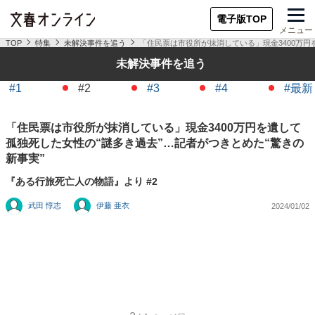
電子版TOP
メニュー
TOP
特集
未解決事件を追う
「住民票は市役所が抹消している」現金3400万円
未解決事件を追う
#1
#2
#3
#4
#最新
「住民票は市役所が抹消している」現金3400万円を遺して
孤独死した女性の“謎多き過去”…記者がつきとめた“驚きの
新事実”
『ある行旅死亡人の物語』より #2
武田 惇志
伊藤 亜衣
2024/01/02