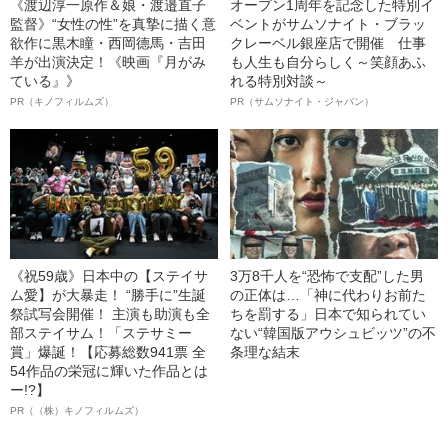
《渡辺淳一原作＆娘・渡邉直子
オープン1周年を記念した特別イ
監督》“女性の性”を真摯に描く意
ベントがサムソナイト・ブラッ
欲作に黒木瞳・西岡德馬・吉田
クレーベル銀座店で開催 仕事
羊が出演決定！《映画『月がみ
も人生も自分らしく～笑顔あふ
ている』》
れる特別対談～
PR（キノフィルムズ）
PR（サムソナイト・ジャパン）
《祝59歳》日本中の【ステイサ
3万8千人を“恐怖で支配”した男
ム愛】が大暴走！ “勝手に”生誕
の正体は…「神に代わりお前た
祭試写会開催！ 主演も助演も全
ちを罰する」日本で知られてい
部ステイサム！「ステサミー
ない“韓国版アウシュビッツ”の不
賞」爆誕！【応募総数941票 全
条理な結末
54作品の栄冠に輝いた作品とは
ー!?】
PR（（株）キノフィルムズ）