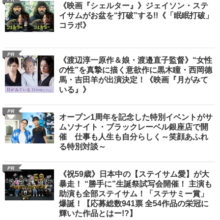
《映画『シェルター』》ジェイソン・ステ
イサムがお盆を“打破”する!!《「眠眠打破」
コラボ》
PR
《渡辺淳一原作＆娘・渡邉直子監督》“女性
の性”を真摯に描く意欲作に黒木瞳・西岡德
馬・吉田羊が出演決定！《映画『月がみて
いる』》
PR
オープン1周年を記念した特別イベントがサ
ムソナイト・ブラックレーベル銀座店で開
催 仕事も人生も自分らしく～笑顔あふれ
る特別対談～
PR
《祝59歳》日本中の【ステイサム愛】が大
暴走！ “勝手に”生誕祭試写会開催！ 主演も
助演も全部ステイサム！「ステサミー賞」
爆誕！【応募総数941票 全54作品の栄冠に
輝いた作品とはー!?】