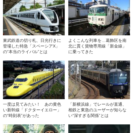
東武鉄道の切り札、日光行きに
よくこんな列車を…葛飾区を南
登場した特急「スペーシアX」
北に貫く貨物専用線「新金線」
の“本当のライバル”とは
に乗ってきた
一度は見てみたい！ あの黄色
「新横浜線」でレールが直通、
い新幹線「ドクターイエロー」
相鉄と東急のユーザーが知らな
の“時刻表”があった
い“深すぎる関係”とは