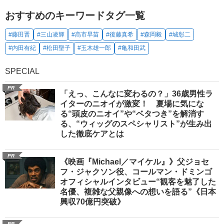
おすすめのキーワードタグ一覧
#藤田晋
#三山凌輝
#高市早苗
#後藤真希
#森岡毅
#城彰二
#内田有紀
#松田聖子
#玉木雄一郎
#亀和田武
SPECIAL
PR
「えっ、こんなに変わるの？」36歳男性ラ
イターのニオイが激変！ 夏場に気にな
る“頭皮のニオイ”や“ベタつき”を解消す
る、“ウィッグのスペシャリスト”が生み出
した徹底ケアとは
PR
《映画『Michael／マイケル』》父ジョセ
フ・ジャクソン役、コールマン・ドミンゴ
オフィシャルインタビュー“観客を魅了した
名優、複雑な父親像への想いを語る”《日本
興収70億円突破》
PR