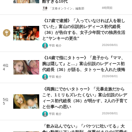
酷すぎる10代
8時間前
「文春オンライン」編集部
《17歳で逮捕》「入っていなければ人を殺し
ていた」富山の伝説的レディース初代総長
（36）が告白する、女子少年院での独房生活
と“ヤンキーの更生”
2026/08/01
平田 裕介
《14歳で指にタトゥー》「息子から『ママ、
腕は隠して』と…」富山伝説のレディース初
4位
4
代総長（36）が語る、タトゥーを入れた後悔
2026/08/01
平田 裕介
《両腕にでかいタトゥー》「元暴走族だから
こそ、1ミリもズレたくない」富山伝説のレデ
5位
ィース初代総長（36）が明かす、2人の子育て
5
と仕事への思い
2026/08/01
平田 裕介
「飲み込んでない」「バケツに吐いてる」大