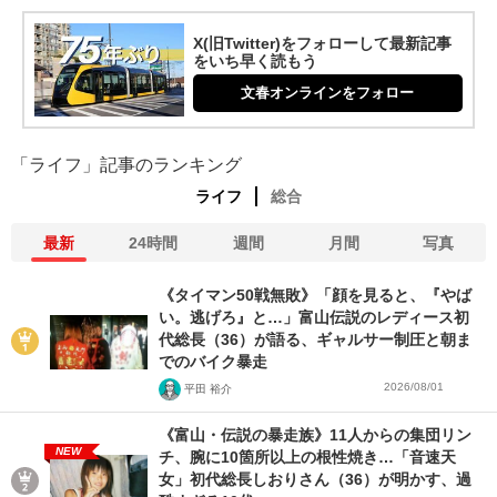
X(旧Twitter)をフォローして最新記事
をいち早く読もう
文春オンラインをフォロー
「ライフ」記事のランキング
ライフ
総合
最新
24時間
週間
月間
写真
《タイマン50戦無敗》「顔を見ると、『やば
い。逃げろ』と…」富山伝説のレディース初
代総長（36）が語る、ギャルサー制圧と朝ま
でのバイク暴走
2026/08/01
平田 裕介
《富山・伝説の暴走族》11人からの集団リン
NEW
チ、腕に10箇所以上の根性焼き…「音速天
女」初代総長しおりさん（36）が明かす、過