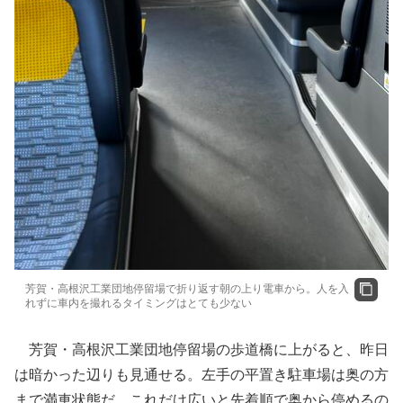
芳賀・高根沢工業団地停留場で折り返す朝の上り電車から。人を入
れずに車内を撮れるタイミングはとても少ない
芳賀・高根沢工業団地停留場の歩道橋に上がると、昨日
は暗かった辺りも見通せる。左手の平置き駐車場は奥の方
まで満車状態だ。これだけ広いと先着順で奥から停めるの