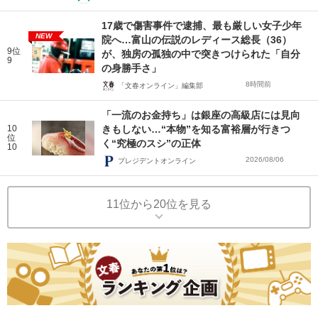
17歳で傷害事件で逮捕、最も厳しい女子少年
NEW
院へ…富山の伝説のレディース総長（36）
9位
が、独房の孤独の中で突きつけられた「自分
9
の身勝手さ」
8時間前
「文春オンライン」編集部
「一流のお金持ち」は銀座の高級店には見向
10
きもしない…“本物”を知る富裕層が行きつ
位
く“究極のスシ”の正体
10
2026/08/06
プレジデントオンライン
11位から20位を見る