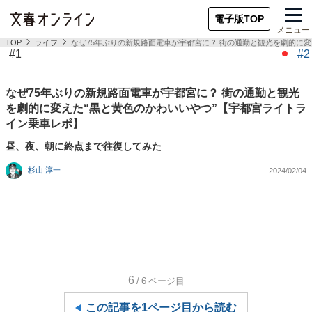
電子版TOP
メニュー
TOP
ライフ
なぜ75年ぶりの新規路面電車が宇都宮に？ 街の通勤と観光を劇的に
#1
#2
なぜ75年ぶりの新規路面電車が宇都宮に？ 街の通勤と観光
を劇的に変えた“黒と黄色のかわいいやつ”【宇都宮ライトラ
イン乗車レポ】
昼、夜、朝に終点まで往復してみた
杉山 淳一
2024/02/04
6
/6
ページ目
この記事を1ページ目から読む