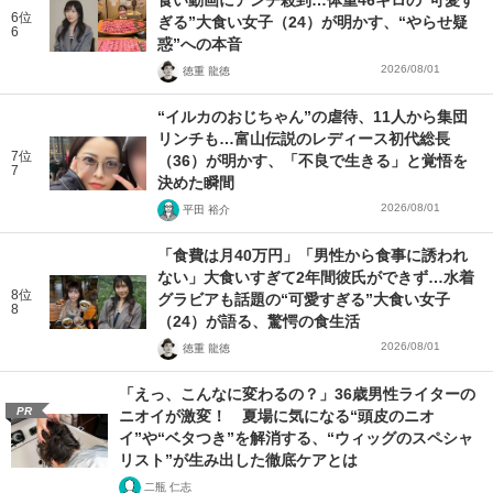
食い動画にアンチ殺到…体重46キロの“可愛す
6位
ぎる”大食い女子（24）が明かす、“やらせ疑
6
惑”への本音
2026/08/01
徳重 龍徳
“イルカのおじちゃん”の虐待、11人から集団
リンチも…富山伝説のレディース初代総長
7位
（36）が明かす、「不良で生きる」と覚悟を
7
決めた瞬間
2026/08/01
平田 裕介
「食費は月40万円」「男性から食事に誘われ
ない」大食いすぎて2年間彼氏ができず…水着
8位
グラビアも話題の“可愛すぎる”大食い女子
8
（24）が語る、驚愕の食生活
2026/08/01
徳重 龍徳
「えっ、こんなに変わるの？」36歳男性ライターの
PR
ニオイが激変！ 夏場に気になる“頭皮のニオ
イ”や“ベタつき”を解消する、“ウィッグのスペシャ
リスト”が生み出した徹底ケアとは
二瓶 仁志