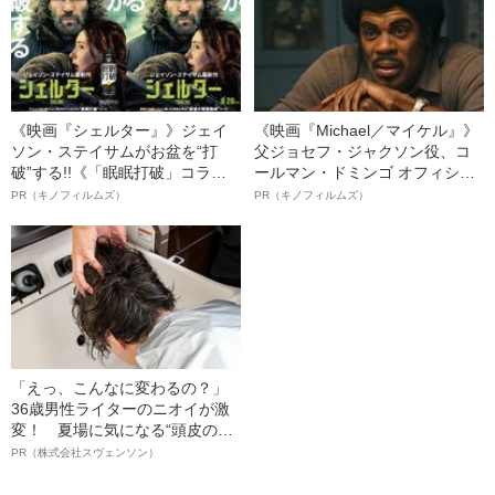
《映画『シェルター』》ジェイ
《映画『Michael／マイケル』》
ソン・ステイサムがお盆を“打
父ジョセフ・ジャクソン役、コ
破”する!!《「眠眠打破」コラ
ールマン・ドミンゴ オフィシャ
ボ》
ルインタビュー“観客を魅了した
PR（キノフィルムズ）
PR（キノフィルムズ）
名優、複雑な父親像への想いを
語る”《日本興収70億円突破》
「えっ、こんなに変わるの？」
36歳男性ライターのニオイが激
変！ 夏場に気になる“頭皮のニ
オイ”や“ベタつき”を解消す
PR（株式会社スヴェンソン）
る、“ウィッグのスペシャリス
ト”が生み出した徹底ケアとは