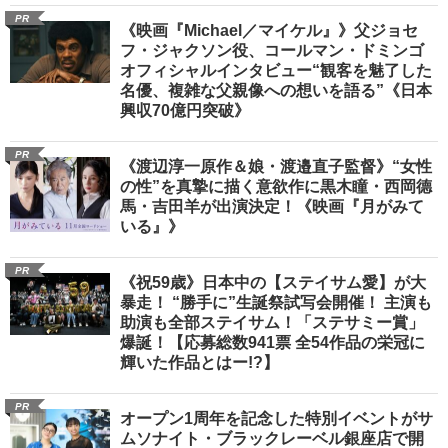
PR
《映画『Michael／マイケル』》父ジョセ
フ・ジャクソン役、コールマン・ドミンゴ
オフィシャルインタビュー“観客を魅了した
名優、複雑な父親像への想いを語る”《日本
興収70億円突破》
PR
《渡辺淳一原作＆娘・渡邉直子監督》“女性
の性”を真摯に描く意欲作に黒木瞳・西岡德
馬・吉田羊が出演決定！《映画『月がみて
いる』》
PR
《祝59歳》日本中の【ステイサム愛】が大
暴走！ “勝手に”生誕祭試写会開催！ 主演も
助演も全部ステイサム！「ステサミー賞」
爆誕！【応募総数941票 全54作品の栄冠に
輝いた作品とはー!?】
PR
オープン1周年を記念した特別イベントがサ
ムソナイト・ブラックレーベル銀座店で開