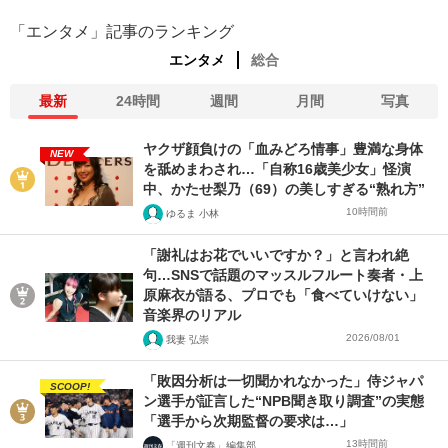
「エンタメ」記事のランキング
エンタメ
総合
最新
24時間
週間
月間
写真
ヤクザ顔負けの「血みどろ情事」豊満な身体
NEW
を舐めまわされ…「自称16歳美少女」怪演
中、かたせ梨乃（69）の美しすぎる“熟れ方”
10時間前
ゆるま 小林
「謝礼はお花でいいですか？」と言われ絶
句…SNSで話題のマッスルフルート奏者・上
原麻衣が語る、プロでも「食べていけない」
音楽界のリアル
2026/08/01
我妻 弘崇
「敗因分析は一切聞かれなかった」侍ジャパ
SCOOP!
ン選手が証言した“NPB聞き取り調査”の実態
「選手から次期監督の要求は…」
13時間前
「週刊文春」編集部