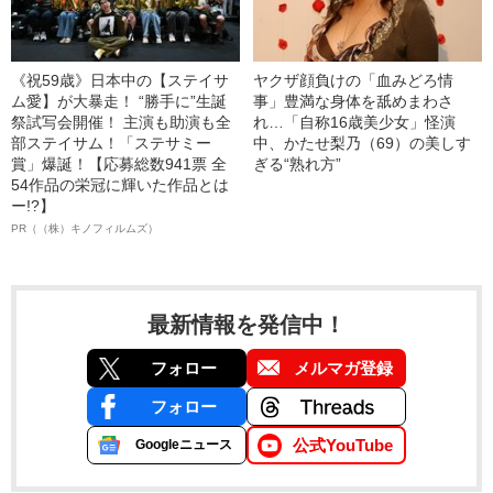
《祝59歳》日本中の【ステイサ
ヤクザ顔負けの「血みどろ情
ム愛】が大暴走！ “勝手に”生誕
事」豊満な身体を舐めまわさ
祭試写会開催！ 主演も助演も全
れ…「自称16歳美少女」怪演
部ステイサム！「ステサミー
中、かたせ梨乃（69）の美しす
賞」爆誕！【応募総数941票 全
ぎる“熟れ方”
54作品の栄冠に輝いた作品とは
ー!?】
PR（（株）キノフィルムズ）
最新情報を発信中！
フォロー
メルマガ登録
フォロー
公式YouTube
Googleニュース