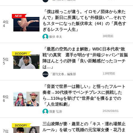
「僕は根っこが違う。イロモノ団体から来た
NEW
んで」新日に所属しても“外様扱い”…それで
4位
もスターになった飯伏幸太（44）の「異色す
4
ぎるレスラー人生」
3時間前
飯伏 幸太
「最悪の空気のまま解散」WBC日本代表“敗
SCOOP!
戦”の真実 選手が明かす“井端ジャパン”首脳
5位
陣ほんとうの評価「良い距離感だったコーチ
5
は…」
13時間前
「週刊文春」編集部
「音楽で世界一は難しい」と悟ったフルート
奏者→30代後半でベンチプレスに挑戦した
6位
ら…110kgを挙げて“世界金”を獲るまでの
6
「人生逆転劇」
2026/08/01
我妻 弘崇
三山凌輝が妻・趣里との「キス・濡れ場禁止
SCOOP!
ルール」を破って既婚の元宝塚女優・花乃ま
7位