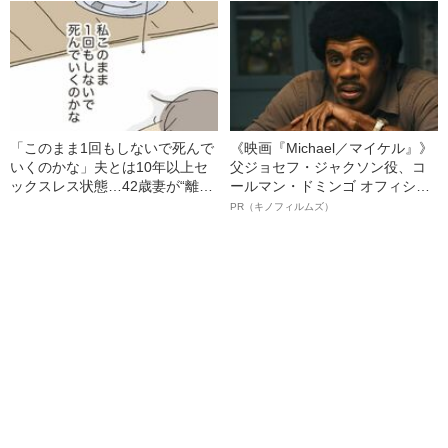
たワケ
「このまま1回もしないで死んで
《映画『Michael／マイケル』》
いくのかな」夫とは10年以上セ
父ジョセフ・ジャクソン役、コ
ックスレス状態…42歳妻が“離
ールマン・ドミンゴ オフィシャ
婚”を決断できないワケ――2022
ルインタビュー“観客を魅了した
PR（キノフィルムズ）
年BEST5
名優、複雑な父親像への想いを
語る”《日本興収70億円突破》