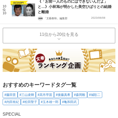
《「お前一人のものにはできないんだよ」
SCOOP!
10
と…》小林旭が明かした美空ひばりとの結婚
位
と離婚
10
2023/06/08
「文藝春秋」編集部
11位から20位を見る
おすすめのキーワードタグ一覧
#藤田晋
#三山凌輝
#高市早苗
#後藤真希
#森岡毅
#城彰二
#内田有紀
#松田聖子
#玉木雄一郎
#亀和田武
SPECIAL