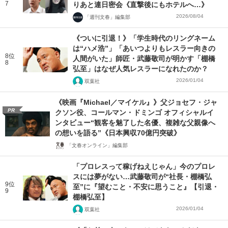
7
りあと連日密会《直撃後にもホテルへ…》
2026/08/04
「週刊文春」編集部
《ついに引退！》「学生時代のリングネーム
は“ハメ浩”」「あいつよりもレスラー向きの
8位
人間がいた」師匠・武藤敬司が明かす「棚橋
8
弘至」はなぜ人気レスラーになれたのか？
2026/01/04
双葉社
《映画『Michael／マイケル』》父ジョセフ・ジャ
PR
クソン役、コールマン・ドミンゴ オフィシャルイ
ンタビュー“観客を魅了した名優、複雑な父親像へ
の想いを語る”《日本興収70億円突破》
「文春オンライン」編集部
「プロレスって稼げねえじゃん」今のプロレ
スには夢がない…武藤敬司が“社長・棚橋弘
9位
至”に『望むこと・不安に思うこと』【引退・
9
棚橋弘至】
2026/01/04
双葉社