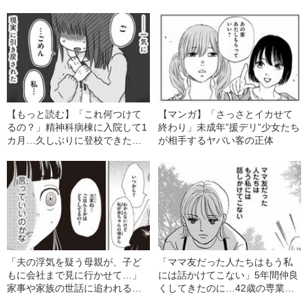
エットを続けた理由
【もっと読む】「これ何つけて
【マンガ】「さっさとイカせて
るの？」精神科病棟に入院して1
終わり」未成年”援デリ”少女たち
カ月…久しぶりに登校できた少
が相手するヤバい客の正体
女を“現実に引き戻した一言”
「夫の浮気を疑う母親が、子ど
「ママ友だった人たちはもう私
もに会社まで見に行かせて…」
には話かけてこない」5年間仲良
家事や家族の世話に追われる、
くしてきたのに…42歳の専業主
ヤングケアラーの“壮絶な実態”
婦が突然“ぼっち”になってしまっ