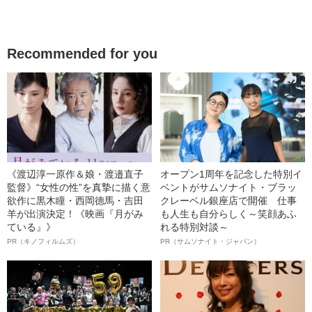
Recommended for you
《渡辺淳一原作＆娘・渡邉直子
オープン1周年を記念した特別イ
監督》“女性の性”を真摯に描く意
ベントがサムソナイト・ブラッ
欲作に黒木瞳・西岡德馬・吉田
クレーベル銀座店で開催 仕事
羊が出演決定！《映画『月がみ
も人生も自分らしく～笑顔あふ
ている』》
れる特別対談～
PR（キノフィルムズ）
PR（サムソナイト・ジャパン）