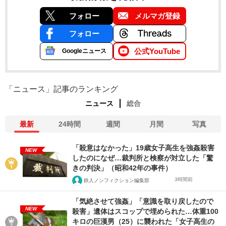
フォロー
メルマガ登録
フォロー
公式YouTube
Googleニュース
「ニュース」記事のランキング
ニュース
総合
最新
24時間
週間
月間
写真
「殺意はなかった」19歳女子高生を強姦殺害
NEW
したのになぜ…裁判所と検察が対立した「驚
きの判決」（昭和42年の事件）
3時間前
鉄人ノンフィクション編集部
「気絶させて強姦」「意識を取り戻したので
NEW
殺害」遺体はスコップで埋められた…体重100
キロの巨漢男（25）に襲われた「女子高生の