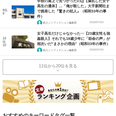
学校の屋上で見つかったのは【腐乱した女子
高生の遺体】…「俺が殺した」大手新聞社ま
9位
で挑発した『驚きの犯人』（昭和33年の事
9
件）
2026/07/03
鉄人ノンフィクション編集部
女子高生だけじゃなかった⋯【23歳女性も強
10
姦殺人】それでも18歳少年に「助命の声」が
位
相次いだ“まさかの理由”（昭和33年の事件）
10
2026/07/03
鉄人ノンフィクション編集部
11位から20位を見る
おすすめのキーワードタグ一覧