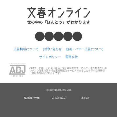
広告掲載について
お問い合わせ
動画・バナー広告について
サイトポリシー
運営会社
ABJマークは、この電子書店・電子書籍配信サービスが、著作権者からコ
ンテンツ使用許諾を得た正規版配信サービスであることを示す登録商標
（登録番号6091713号）です。
(c) Bungeishunju Ltd.
Number Web
CREA WEB
本の話