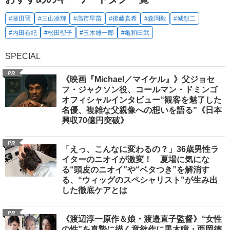
#藤田晋
#三山凌輝
#高市早苗
#後藤真希
#森岡毅
#城彰二
#内田有紀
#松田聖子
#玉木雄一郎
#亀和田武
SPECIAL
PR
《映画『Michael／マイケル』》父ジョセ
フ・ジャクソン役、コールマン・ドミンゴ
オフィシャルインタビュー“観客を魅了した
名優、複雑な父親像への想いを語る”《日本
興収70億円突破》
PR
「えっ、こんなに変わるの？」36歳男性ラ
イターのニオイが激変！ 夏場に気にな
る“頭皮のニオイ”や“ベタつき”を解消す
る、“ウィッグのスペシャリスト”が生み出
した徹底ケアとは
PR
《渡辺淳一原作＆娘・渡邉直子監督》“女性
の性”を真摯に描く意欲作に黒木瞳・西岡德