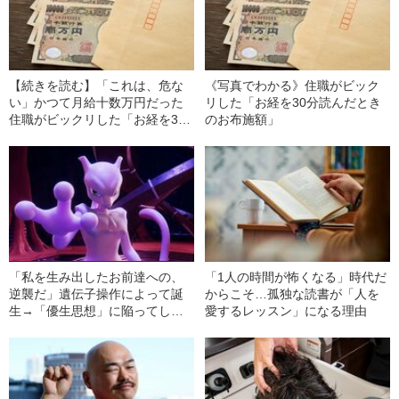
【続きを読む】「これは、危な
《写真でわかる》住職がビック
い」かつて月給十数万円だった
リした「お経を30分読んだとき
住職がビックリした「お経を30
のお布施額」
分読んだときのお布施額」
「私を生み出したお前達への、
「1人の時間が怖くなる」時代だ
逆襲だ」遺伝子操作によって誕
からこそ…孤独な読書が「人を
生→「優生思想」に陥ってしま
愛するレッスン」になる理由
った唯一のポケモン「ミュウツ
ーの悲哀」