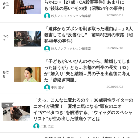
らかに⋯【27歳・CA殺害事件】あまりに
6位
6
も“後味の悪い”その後（昭和34年の事件）
2026/06/01
鉄人ノンフィクション編集部
「遺体からズボンを剥ぎ取った理由は…」8人
殺害しても“反省なし”…前科8犯男の末路（昭
7位
7
和40年の事件）
2026/07/18
鉄人ノンフィクション編集部
「子どもがいいひんのやから、離婚してしま
ったほうが」とも…京都の料亭の長女（43）
8位
が“婿入り”夫と結婚→男の子を出産後に考え
8
た「跡継ぎ問題」
2026/08/02
中岡 愛子
「えっ、こんなに変わるの？」36歳男性ライターの
PR
ニオイが激変！ 夏場に気になる“頭皮のニオ
イ”や“ベタつき”を解消する、“ウィッグのスペシャ
リスト”が生み出した徹底ケアとは
二瓶 仁志