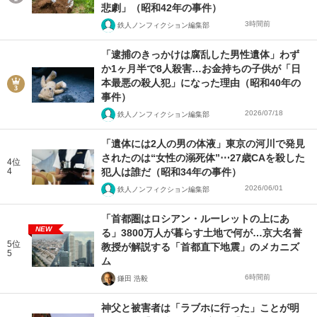
悲劇」（昭和42年の事件）
3時間前
鉄人ノンフィクション編集部
「逮捕のきっかけは腐乱した男性遺体」わず
か1ヶ月半で8人殺害…お金持ちの子供が「日
本最悪の殺人犯」になった理由（昭和40年の
事件）
2026/07/18
鉄人ノンフィクション編集部
「遺体には2人の男の体液」東京の河川で発見
されたのは“女性の溺死体”⋯27歳CAを殺した
4位
4
犯人は誰だ（昭和34年の事件）
2026/06/01
鉄人ノンフィクション編集部
「首都圏はロシアン・ルーレットの上にあ
NEW
る」3800万人が暮らす土地で何が…京大名誉
5位
教授が解説する「首都直下地震」のメカニズ
5
ム
6時間前
鎌田 浩毅
神父と被害者は「ラブホに行った」ことが明