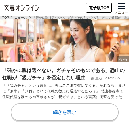
電子版TOP
メニュー
TOP
ニュース
「確かに親は選べない。ガチャそのものである」恐山の住職が「親
「確かに親は選べない。ガチャそのものである」恐山の
住職が「親ガチャ」を否定しない理由
南 直哉
2024/05/21
「『親ガチャ』という言葉は、実はここまで響いてくる。それなら、まさ
に『無常』『無我』という仏教の教えに通底するだろう」 恐山菩提寺で
住職代理を務める南直哉さんが「親ガチャ」という言葉に衝撃を受けた理
由とは……？最新刊…
続きを読む