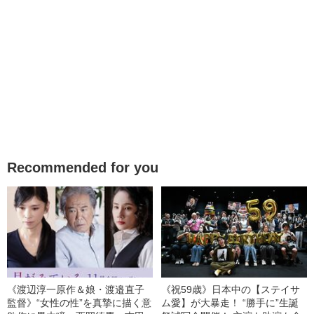
Recommended for you
《渡辺淳一原作＆娘・渡邉直子
《祝59歳》日本中の【ステイサ
監督》“女性の性”を真摯に描く意
ム愛】が大暴走！ “勝手に”生誕