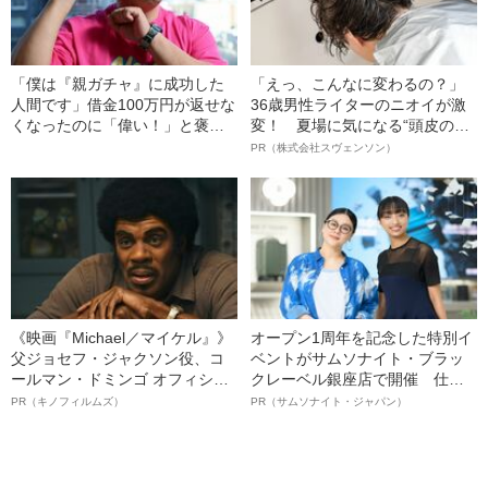
「僕は『親ガチャ』に成功した
「えっ、こんなに変わるの？」
人間です」借金100万円が返せな
36歳男性ライターのニオイが激
くなったのに「偉い！」と褒め
変！ 夏場に気になる“頭皮のニ
られたことも…クロちゃん
オイ”や“ベタつき”を解消す
PR（株式会社スヴェンソン）
（46）を“無敵の芸人”にした両
る、“ウィッグのスペシャリス
親の存在
ト”が生み出した徹底ケアとは
《映画『Michael／マイケル』》
オープン1周年を記念した特別イ
父ジョセフ・ジャクソン役、コ
ベントがサムソナイト・ブラッ
ールマン・ドミンゴ オフィシャ
クレーベル銀座店で開催 仕事
ルインタビュー“観客を魅了した
も人生も自分らしく～笑顔あふ
PR（キノフィルムズ）
PR（サムソナイト・ジャパン）
名優、複雑な父親像への想いを
れる特別対談～
語る”《日本興収70億円突破》