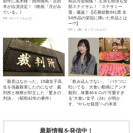
欲作に黒木瞳・西岡德馬・吉田
祭試写会開催！ 主演も助演も全
羊が出演決定！《映画『月がみ
部ステイサム！「ステサミー
ている』》
賞」爆誕！【応募総数941票 全
54作品の栄冠に輝いた作品とは
PR（キノフィルムズ）
ー!?】
PR（（株）キノフィルムズ）
「殺意はなかった」19歳女子高
「飲み込んでない」「バケツに
生を強姦殺害したのになぜ…裁
吐いてる」大食い動画にアンチ
判所と検察が対立した「驚きの
殺到…体重46キロの“可愛すぎ
判決」（昭和42年の事件）
る”大食い女子（24）が明か
す、“やらせ疑惑”への本音
最新情報を発信中！