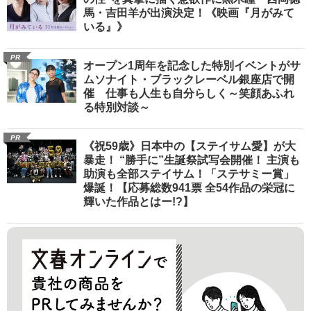
馬・吉田羊が出演決定！《映画『月がみて
いる』》
PR
オープン1周年を記念した特別イベントがサ
ムソナイト・ブラックレーベル銀座店で開
催 仕事も人生も自分らしく～笑顔あふれ
る特別対談～
PR
《祝59歳》日本中の【ステイサム愛】が大
暴走！ “勝手に”生誕祭試写会開催！ 主演も
助演も全部ステイサム！「ステサミー賞」
爆誕！【応募総数941票 全54作品の栄冠に
輝いた作品とはー!?】