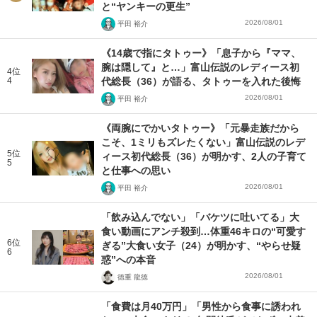
と“ヤンキーの更生”
2026/08/01
平田 裕介
《14歳で指にタトゥー》「息子から『ママ、
腕は隠して』と…」富山伝説のレディース初
4位
4
代総長（36）が語る、タトゥーを入れた後悔
2026/08/01
平田 裕介
《両腕にでかいタトゥー》「元暴走族だから
こそ、1ミリもズレたくない」富山伝説のレデ
5位
ィース初代総長（36）が明かす、2人の子育て
5
と仕事への思い
2026/08/01
平田 裕介
「飲み込んでない」「バケツに吐いてる」大
食い動画にアンチ殺到…体重46キロの“可愛す
6位
ぎる”大食い女子（24）が明かす、“やらせ疑
6
惑”への本音
2026/08/01
徳重 龍徳
「食費は月40万円」「男性から食事に誘われ