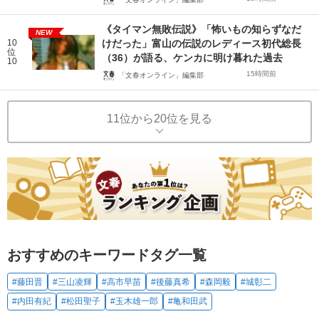
《タイマン無敗伝説》「怖いもの知らずなだ
NEW
10
けだった」富山の伝説のレディース初代総長
位
（36）が語る、ケンカに明け暮れた過去
10
15時間前
「文春オンライン」編集部
11位から20位を見る
おすすめのキーワードタグ一覧
#藤田晋
#三山凌輝
#高市早苗
#後藤真希
#森岡毅
#城彰二
#内田有紀
#松田聖子
#玉木雄一郎
#亀和田武