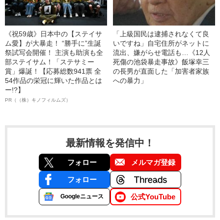
《祝59歳》日本中の【ステイサ
「上級国民は逮捕されなくて良
ム愛】が大暴走！ “勝手に”生誕
いですね」自宅住所がネットに
祭試写会開催！ 主演も助演も全
流出、嫌がらせ電話も…《12人
部ステイサム！「ステサミー
死傷の池袋暴走事故》飯塚幸三
賞」爆誕！【応募総数941票 全
の長男が直面した「加害者家族
54作品の栄冠に輝いた作品とは
への暴力」
ー!?】
PR（（株）キノフィルムズ）
最新情報を発信中！
フォロー
メルマガ登録
フォロー
公式YouTube
Googleニュース