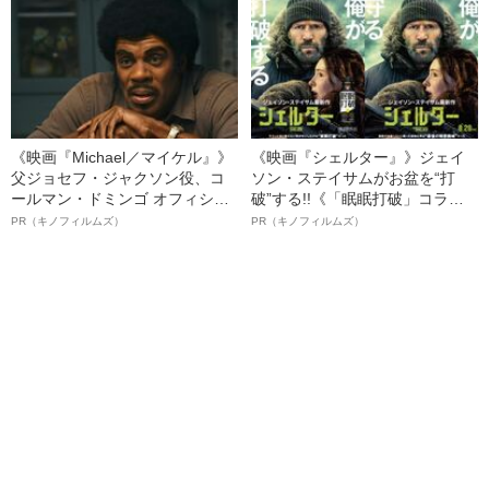
ト”が生み出した徹底ケアとは
《映画『Michael／マイケル』》
《映画『シェルター』》ジェイ
父ジョセフ・ジャクソン役、コ
ソン・ステイサムがお盆を“打
ールマン・ドミンゴ オフィシャ
破”する!!《「眠眠打破」コラ
ルインタビュー“観客を魅了した
ボ》
PR（キノフィルムズ）
PR（キノフィルムズ）
名優、複雑な父親像への想いを
語る”《日本興収70億円突破》