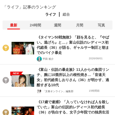
「ライフ」記事のランキング
ライフ
総合
最新
24時間
週間
月間
写真
《タイマン50戦無敗》「顔を見ると、『やば
い。逃げろ』と…」富山伝説のレディース初
代総長（36）が語る、ギャルサー制圧と朝ま
でのバイク暴走
2026/08/01
平田 裕介
《富山・伝説の暴走族》11人からの集団リン
NEW
チ、腕に10箇所以上の根性焼き…「音速天
女」初代総長しおりさん（36）が明かす、過
酷すぎる10代
15時間前
「文春オンライン」編集部
《17歳で逮捕》「入っていなければ人を殺し
ていた」富山の伝説的レディース初代総長
（36）が告白する、女子少年院での独房生活