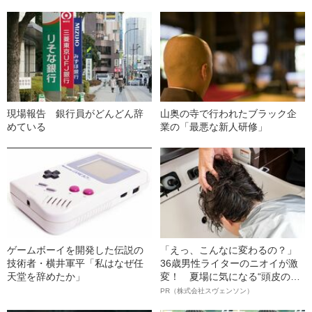
現場報告 銀行員がどんどん辞
山奥の寺で行われたブラック企
めている
業の「最悪な新人研修」
ゲームボーイを開発した伝説の
「えっ、こんなに変わるの？」
技術者・横井軍平「私はなぜ任
36歳男性ライターのニオイが激
天堂を辞めたか」
変！ 夏場に気になる“頭皮のニ
オイ”や“ベタつき”を解消す
PR（株式会社スヴェンソン）
る、“ウィッグのスペシャリス