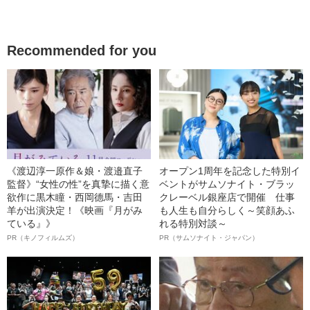
Recommended for you
《渡辺淳一原作＆娘・渡邉直子
オープン1周年を記念した特別イ
監督》“女性の性”を真摯に描く意
ベントがサムソナイト・ブラッ
欲作に黒木瞳・西岡德馬・吉田
クレーベル銀座店で開催 仕事
羊が出演決定！《映画『月がみ
も人生も自分らしく～笑顔あふ
ている』》
れる特別対談～
PR（キノフィルムズ）
PR（サムソナイト・ジャパン）