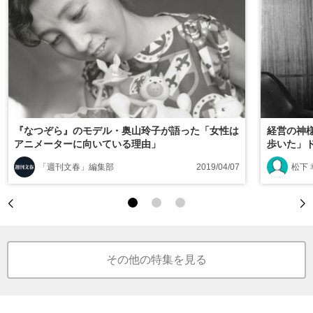
『なつぞら』のモデル・奥山玲子が語った「女性は
経営の神
アニメーターに向いている理由」
歩いた」
「週刊文春」編集部
2019/04/07
松下
その他の特集を見る