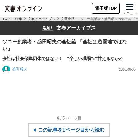
電子版TOP
メニュー
TOP
特集
文春アーカイブス
文藝春秋
ソニー創業者・盛田昭夫の会社論 「
文春アーカイブス
発掘！
ソニー創業者・盛田昭夫の会社論 「会社は遊園地ではな
い」
会社は社会保障団体ではない！ “楽しい職場”に甘えるなかれ
盛田 昭夫
2018/06/05
4
/5
ページ目
この記事を1ページ目から読む