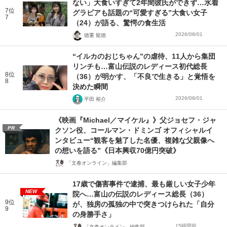
ない」大食いすぎて2年間彼氏ができず…水着
7位
グラビアも話題の“可愛すぎる”大食い女子
7
（24）が語る、驚愕の食生活
2026/08/01
徳重 龍徳
“イルカのおじちゃん”の虐待、11人から集団
リンチも…富山伝説のレディース初代総長
8位
（36）が明かす、「不良で生きる」と覚悟を
8
決めた瞬間
2026/08/01
平田 裕介
《映画『Michael／マイケル』》父ジョセフ・ジャ
PR
クソン役、コールマン・ドミンゴ オフィシャルイ
ンタビュー“観客を魅了した名優、複雑な父親像へ
の想いを語る”《日本興収70億円突破》
「文春オンライン」編集部
17歳で傷害事件で逮捕、最も厳しい女子少年
NEW
院へ…富山の伝説のレディース総長（36）
9位
が、独房の孤独の中で突きつけられた「自分
9
の身勝手さ」
15時間前
「文春オンライン」編集部