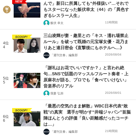
NEW
んで」新日に所属しても“外様扱い”…それで
もスターになった飯伏幸太（44）の「異色す
ぎるレスラー人生」
11時間前
飯伏 幸太
三山凌輝が妻・趣里との「キス・濡れ場禁止
SCOOP!
ルール」を破って既婚の元宝塚女優・花乃ま
4位
4
りあと連日密会《直撃後にもホテルへ…》
2026/08/04
「週刊文春」編集部
「謝礼はお花でいいですか？」と言われ絶
句…SNSで話題のマッスルフルート奏者・上
5位
原麻衣が語る、プロでも「食べていけない」
5
音楽界のリアル
2026/08/01
我妻 弘崇
「最悪の空気のまま解散」WBC日本代表“敗
SCOOP!
戦”の真実 選手が明かす“井端ジャパン”首脳
6位
陣ほんとうの評価「良い距離感だったコーチ
6
は…」
21時間前
「週刊文春」編集部