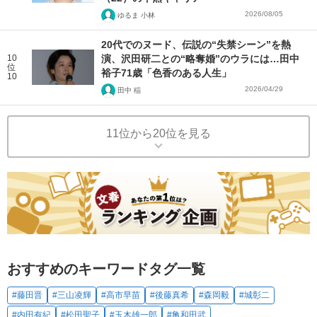
2026/08/05
ゆるま 小林
20代でのヌード、伝説の“失禁シーン”を熱
10
演、沢田研二との“略奪婚”のウラには…田中
位
裕子71歳「色香のある人生」
10
2026/04/29
田中 稲
11位から20位を見る
おすすめのキーワードタグ一覧
#藤田晋
#三山凌輝
#高市早苗
#後藤真希
#森岡毅
#城彰二
#内田有紀
#松田聖子
#玉木雄一郎
#亀和田武