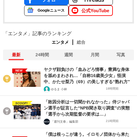
公式YouTube
Googleニュース
「エンタメ」記事のランキング
エンタメ
総合
最新
24時間
週間
月間
写真
ヤクザ顔負けの「血みどろ情事」豊満な身体
NEW
を舐めまわされ…「自称16歳美少女」怪演
中、かたせ梨乃（69）の美しすぎる“熟れ方”
18時間前
ゆるま 小林
「敗因分析は一切聞かれなかった」侍ジャパ
SCOOP!
ン選手が証言した“NPB聞き取り調査”の実態
「選手から次期監督の要求は…」
21時間前
「週刊文春」編集部
「僕は根っこが違う。イロモノ団体から来た