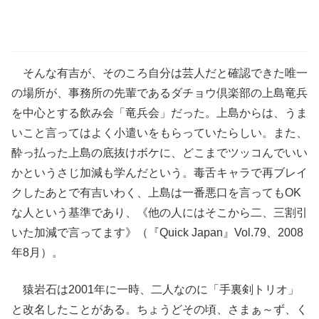
そんな有吉が、そのころ自分は芸人だと確認できた唯一
の場所が、事務所の先輩であるダチョウ倶楽部の上島竜兵
を中心とする飲み会「竜兵会」だった。上島からは、うま
いこと言ってはよく小遣いをもらっていたらしい。また、
酔っ払った上島の底抜けボケに、どこまでツッコんでいい
かというさじ加減も学んだという。毒舌キャラで再ブレイ
クしたあとで有吉いわく、上島は一番悪口を言ってもOK
な人という基準であり、《他の人にはそこから二、三割引
いた加減で言ってます》（『Quick Japan』Vol.79、2008
年8月）。
猿岩石は2001年に一時、二人なのに「手裏剣トリオ」
と改名したことがある。ちょうどその頃、さまぁ～ず、く