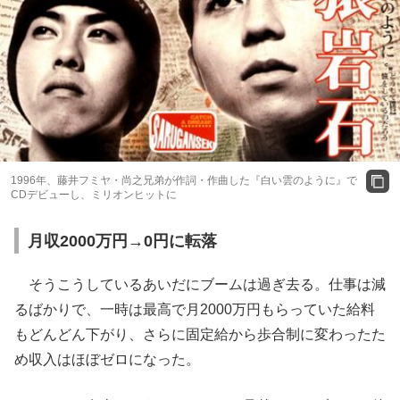
1996年、藤井フミヤ・尚之兄弟が作詞・作曲した『白い雲のように』で
CDデビューし、ミリオンヒットに
月収2000万円→0円に転落
そうこうしているあいだにブームは過ぎ去る。仕事は減
るばかりで、一時は最高で月2000万円もらっていた給料
もどんどん下がり、さらに固定給から歩合制に変わったた
め収入はほぼゼロになった。