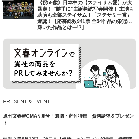
《祝59歳》日本中の【ステイサム愛】が大
暴走！ “勝手に”生誕祭試写会開催！ 主演も
助演も全部ステイサム！「ステサミー賞」
爆誕！【応募総数941票 全54作品の栄冠に
輝いた作品とはー!?】
PRESENT & EVENT
週刊文春WOMAN夏号「遺贈・寄付特集」資料請求＆プレゼン
ト