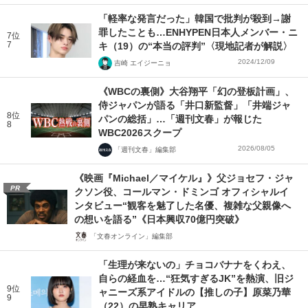
「軽率な発言だった」韓国で批判が殺到→謝
罪したことも…ENHYPEN日本人メンバー・ニ
7位
7
キ（19）の“本当の評判”〈現地記者が解説〉
2024/12/09
吉崎 エイジーニョ
《WBCの裏側》大谷翔平「幻の登板計画」、
侍ジャパンが語る「井口新監督」「井端ジャ
8位
パンの総括」…「週刊文春」が報じた
8
WBC2026スクープ
2026/08/05
「週刊文春」編集部
《映画『Michael／マイケル』》父ジョセフ・ジャ
PR
クソン役、コールマン・ドミンゴ オフィシャルイ
ンタビュー“観客を魅了した名優、複雑な父親像へ
の想いを語る”《日本興収70億円突破》
「文春オンライン」編集部
「生理が来ないの」チョコバナナをくわえ、
自らの経血を…“狂気すぎるJK”を熱演、旧ジ
9位
ャニーズ系アイドルの【推しの子】原菜乃華
9
（22）の早熟キャリア