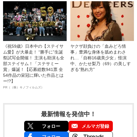
《祝59歳》日本中の【ステイサ
ヤクザ顔負けの「血みどろ情
ム愛】が大暴走！ “勝手に”生誕
事」豊満な身体を舐めまわさ
祭試写会開催！ 主演も助演も全
れ…「自称16歳美少女」怪演
部ステイサム！「ステサミー
中、かたせ梨乃（69）の美しす
賞」爆誕！【応募総数941票 全
ぎる“熟れ方”
54作品の栄冠に輝いた作品とは
ー!?】
PR（（株）キノフィルムズ）
最新情報を発信中！
フォロー
メルマガ登録
フォロー