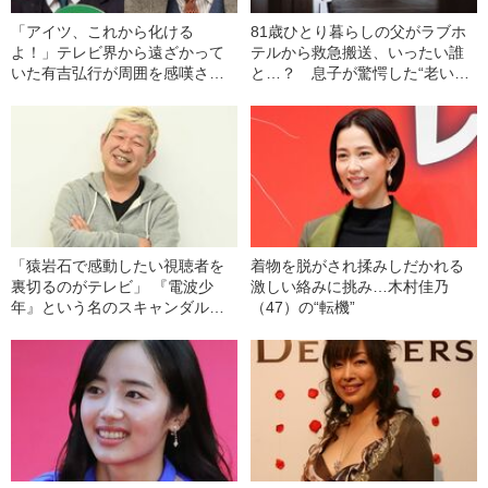
「アイツ、これから化ける
81歳ひとり暮らしの父がラブホ
よ！」テレビ界から遠ざかって
テルから救急搬送、いったい誰
いた有吉弘行が周囲を感嘆させ
と…？ 息子が驚愕した“老いた
た“腹黒い笑い”とは
親の性生活”
「猿岩石で感動したい視聴者を
着物を脱がされ揉みしだかれる
裏切るのがテレビ」 『電波少
激しい絡みに挑み…木村佳乃
年』という名のスキャンダル番
（47）の“転機”
組 “禁断の裏側”とは？