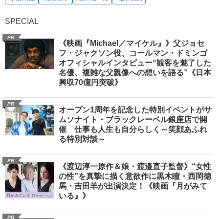
SPECIAL
PR
《映画『Michael／マイケル』》父ジョセ
フ・ジャクソン役、コールマン・ドミンゴ
オフィシャルインタビュー“観客を魅了した
名優、複雑な父親像への想いを語る”《日本
興収70億円突破》
PR
オープン1周年を記念した特別イベントがサ
ムソナイト・ブラックレーベル銀座店で開
催 仕事も人生も自分らしく～笑顔あふれ
る特別対談～
PR
《渡辺淳一原作＆娘・渡邉直子監督》“女性
の性”を真摯に描く意欲作に黒木瞳・西岡德
馬・吉田羊が出演決定！《映画『月がみて
いる』》
PR