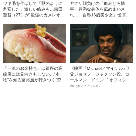
ワキ毛を伸ばして「獣のように
ヤクザ顔負けの「血みどろ情
豹変した」激しい絡みも…森田
事」豊満な身体を舐めまわさ
望智（27）が“最強のカメレオン
れ…「自称16歳美少女」怪演
女優”になるまで
中、かたせ梨乃（69）の美しす
ぎる“熟れ方”
「一流のお金持ち」は銀座の高
《映画『Michael／マイケル』》
級店には見向きもしない…“本
父ジョセフ・ジャクソン役、コ
物”を知る富裕層が行きつく“究極
ールマン・ドミンゴ オフィシャ
のスシ”の正体
ルインタビュー“観客を魅了した
PR（キノフィルムズ）
名優、複雑な父親像への想いを
語る”《日本興収70億円突破》