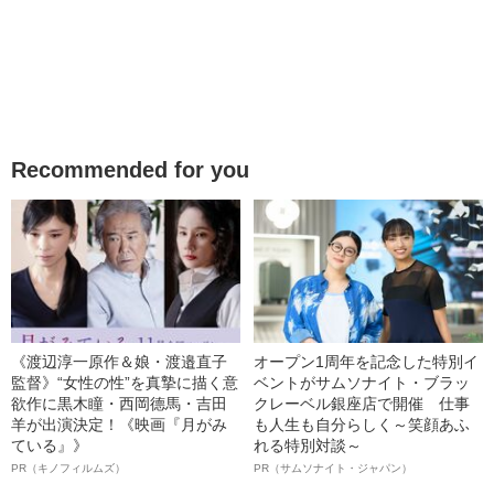
Recommended for you
《渡辺淳一原作＆娘・渡邉直子
オープン1周年を記念した特別イ
監督》“女性の性”を真摯に描く意
ベントがサムソナイト・ブラッ
欲作に黒木瞳・西岡德馬・吉田
クレーベル銀座店で開催 仕事
羊が出演決定！《映画『月がみ
も人生も自分らしく～笑顔あふ
ている』》
れる特別対談～
PR（キノフィルムズ）
PR（サムソナイト・ジャパン）