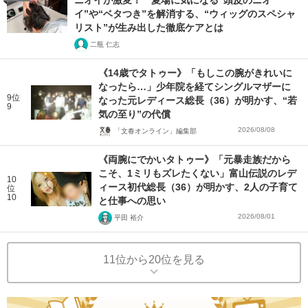
ニオイが激変！ 夏場に気になる“頭皮のニオ
イ”や“ベタつき”を解消する、“ウィッグのスペシャ
リスト”が生み出した徹底ケアとは
二瓶 仁志
《14歳でタトゥー》「もしこの腕がきれいに
なったら…」少年院を経てシングルマザーに
9位
なった元レディース総長（36）が明かす、“若
9
気の至り”の代償
2026/08/08
「文春オンライン」編集部
《両腕にでかいタトゥー》「元暴走族だから
こそ、1ミリもズレたくない」富山伝説のレデ
10
ィース初代総長（36）が明かす、2人の子育て
位
10
と仕事への思い
2026/08/01
平田 裕介
11位から20位を見る