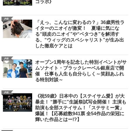
コラボ》
PR
「えっ、こんなに変わるの？」36歳男性ラ
イターのニオイが激変！ 夏場に気にな
る“頭皮のニオイ”や“ベタつき”を解消す
る、“ウィッグのスペシャリスト”が生み出
した徹底ケアとは
PR
オープン1周年を記念した特別イベントがサ
ムソナイト・ブラックレーベル銀座店で開
催 仕事も人生も自分らしく～笑顔あふれ
る特別対談～
PR
《祝59歳》日本中の【ステイサム愛】が大
暴走！ “勝手に”生誕祭試写会開催！ 主演も
助演も全部ステイサム！「ステサミー賞」
爆誕！【応募総数941票 全54作品の栄冠に
輝いた作品とはー!?】