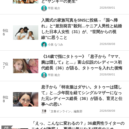
と“ヤンキーの更生”
2026/08/01
平田 裕介
入園式の家族写真をSNSに投稿→「国へ帰
れ」と“差別発言”殺到…ケニア人男性と結婚
6位
した日本人女性（31）が、“世間からの視
6
線”に思うこと
2026/08/08
小泉 なつみ
《14歳で指にタトゥー》「息子から『ママ、
腕は隠して』と…」富山伝説のレディース初
7位
7
代総長（36）が語る、タトゥーを入れた後悔
2026/08/01
平田 裕介
息子から「特攻服はダサい。タトゥーは隠し
て」と…少年院を経てシングルマザーになっ
8位
た元レディース総長（36）が語る、育児と仕
8
事への思い
2026/08/08
「文春オンライン」編集部
「えっ、こんなに変わるの？」36歳男性ライターの
PR