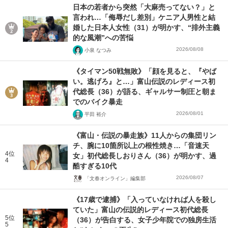
日本の若者から突然「大麻売ってない？」と
言われ…「侮辱だし差別」ケニア人男性と結
婚した日本人女性（31）が明かす、“排外主義
的な風潮”への苦悩
2026/08/08
小泉 なつみ
《タイマン50戦無敗》「顔を見ると、『やば
い。逃げろ』と…」富山伝説のレディース初
代総長（36）が語る、ギャルサー制圧と朝ま
でのバイク暴走
2026/08/01
平田 裕介
《富山・伝説の暴走族》11人からの集団リン
チ、腕に10箇所以上の根性焼き…「音速天
4位
女」初代総長しおりさん（36）が明かす、過
4
酷すぎる10代
2026/08/07
「文春オンライン」編集部
《17歳で逮捕》「入っていなければ人を殺し
ていた」富山の伝説的レディース初代総長
5位
（36）が告白する、女子少年院での独房生活
5