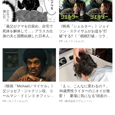
「義父がクマを仕留め、自宅で
《映画『シェルター』》ジェイ
死体を解体して…」アラスカ出
ソン・ステイサムがお盆を“打
身の夫と国際結婚した日本人妻
破”する!!《「眠眠打破」コラ
が明かす、ワイルドすぎるアラ
ボ》
PR（キノフィルムズ）
スカの日常
《映画『Michael／マイケル』》
「えっ、こんなに変わるの？」
父ジョセフ・ジャクソン役、コ
36歳男性ライターのニオイが激
ールマン・ドミンゴ オフィシャ
変！ 夏場に気になる“頭皮のニ
ルインタビュー“観客を魅了した
オイ”や“ベタつき”を解消す
PR（キノフィルムズ）
PR（株式会社スヴェンソン）
名優、複雑な父親像への想いを
る、“ウィッグのスペシャリス
語る”《日本興収70億円突破》
ト”が生み出した徹底ケアとは