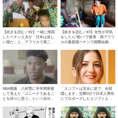
【続きを読む／#2】一緒に帰国
【続きを読む／#3】女性が浮気
したベナン人夫が「日本は寂し
をしたら“呪い“で殺害…西アフリ
い国だ」と…アフリカで第二夫
カの最貧国ベナンで国際結婚し
人になった日本人女性が感じた
た日本人女性が明かす、子ども
カルチャーギャップとは？
を残し失踪した第一夫人のその
後
NBA開幕 八村塁に半年間密着
「エジプトは完全に逆で、全部
して見えた「ユニークであるこ
隠します」交際0日で日本人男性
とを誇りに思う」という自分ら
にプロポーズしたエジプト人妻
しさ
が明かす、衝撃を受けた日本で
の生活――2023年読まれた記事