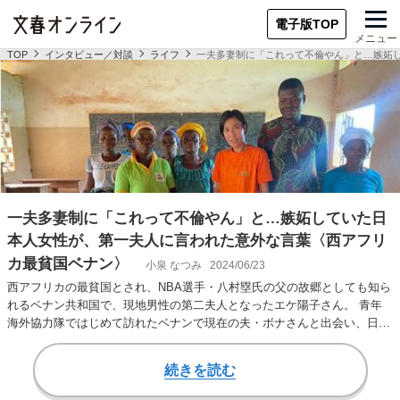
電子版TOP
メニュー
TOP
インタビュー／対談
ライフ
一夫多妻制に「これって不倫やん」と…嫉妬
一夫多妻制に「これって不倫やん」と…嫉妬していた日
本人女性が、第一夫人に言われた意外な言葉〈西アフリ
カ最貧国ベナン〉
小泉 なつみ
2024/06/23
西アフリカの最貧国とされ、NBA選手・八村塁氏の父の故郷としても知ら
れるベナン共和国で、現地男性の第二夫人となったエケ陽子さん。 青年
海外協力隊ではじめて訪れたベナンで現在の夫・ボナさんと出会い、日本
で結婚・出産を…
続きを読む