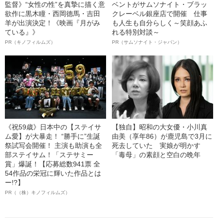
監督》“女性の性”を真摯に描く意
ベントがサムソナイト・ブラッ
欲作に黒木瞳・西岡德馬・吉田
クレーベル銀座店で開催 仕事
羊が出演決定！《映画『月がみ
も人生も自分らしく～笑顔あふ
ている』》
れる特別対談～
PR（キノフィルムズ）
PR（サムソナイト・ジャパン）
《祝59歳》日本中の【ステイサ
【独自】昭和の大女優・小川真
ム愛】が大暴走！ “勝手に”生誕
由美（享年86）が鹿児島で3月に
祭試写会開催！ 主演も助演も全
死去していた 実娘が明かす
部ステイサム！「ステサミー
「毒母」の素顔と空白の晩年
賞」爆誕！【応募総数941票 全
54作品の栄冠に輝いた作品とは
ー!?】
PR（（株）キノフィルムズ）