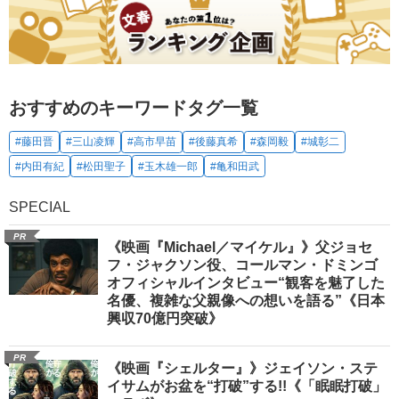
おすすめのキーワードタグ一覧
#藤田晋
#三山凌輝
#高市早苗
#後藤真希
#森岡毅
#城彰二
#内田有紀
#松田聖子
#玉木雄一郎
#亀和田武
SPECIAL
PR
《映画『Michael／マイケル』》父ジョセ
フ・ジャクソン役、コールマン・ドミンゴ
オフィシャルインタビュー“観客を魅了した
名優、複雑な父親像への想いを語る”《日本
興収70億円突破》
PR
《映画『シェルター』》ジェイソン・ステ
イサムがお盆を“打破”する!!《「眠眠打破」