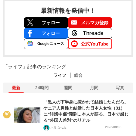
最新情報を発信中！
フォロー
メルマガ登録
フォロー
公式YouTube
Googleニュース
「ライフ」記事のランキング
ライフ
総合
最新
24時間
週間
月間
写真
「黒人の下半身に惹かれて結婚したんだろ」
ケニア人男性と結婚した日本人女性（31）
に“誹謗中傷”殺到…本人が語る、日本で感じ
る“外国人差別”のリアル
2026/08/08
小泉 なつみ