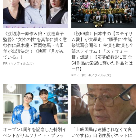
《渡辺淳一原作＆娘・渡邉直子
《祝59歳》日本中の【ステイサ
監督》“女性の性”を真摯に描く意
ム愛】が大暴走！ “勝手に”生誕
欲作に黒木瞳・西岡德馬・吉田
祭試写会開催！ 主演も助演も全
羊が出演決定！《映画『月がみ
部ステイサム！「ステサミー
ている』》
賞」爆誕！【応募総数941票 全
54作品の栄冠に輝いた作品とは
PR（キノフィルムズ）
ー!?】
PR（（株）キノフィルムズ）
オープン1周年を記念した特別イ
「上級国民は逮捕されなくて良
ベントがサムソナイト・ブラッ
いですね」自宅住所がネットに