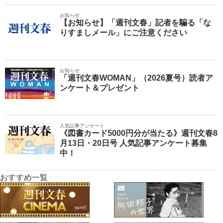
お知らせ
【お知らせ】「週刊文春」記者を騙る「な
りすましメール」にご注意ください
お知らせ
「週刊文春WOMAN」（2026夏号）読者ア
ンケート＆プレゼント
人気記事アンケート
《図書カード5000円分が当たる》週刊文春8
月13日・20日号 人気記事アンケート募集
中！
おすすめ一覧