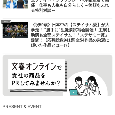
ムソナイト・ブラックレーベル銀座店で開
催 仕事も人生も自分らしく～笑顔あふれ
る特別対談～
PR
《祝59歳》日本中の【ステイサム愛】が大
暴走！ “勝手に”生誕祭試写会開催！ 主演も
助演も全部ステイサム！「ステサミー賞」
爆誕！【応募総数941票 全54作品の栄冠に
輝いた作品とはー!?】
PRESENT & EVENT