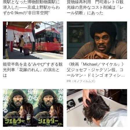
廃駅となった博物館動物園駅に
貨物線再利用 門司港レトロ観
潜入した――京成上野駅からわ
光線の意外なコスト削減は「レ
ずか0.9kmの“非日常空間”
ール切断」にあった
能登半島を走る“みやび”すぎる観
《映画『Michael／マイケル』》
光列車「花嫁のれん」の演出と
父ジョセフ・ジャクソン役、コ
は
ールマン・ドミンゴ オフィシャ
ルインタビュー“観客を魅了した
PR（キノフィルムズ）
名優、複雑な父親像への想いを
語る”《日本興収70億円突破》