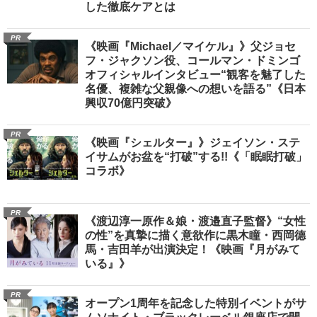
した徹底ケアとは
PR
《映画『Michael／マイケル』》父ジョセ
フ・ジャクソン役、コールマン・ドミンゴ
オフィシャルインタビュー“観客を魅了した
名優、複雑な父親像への想いを語る”《日本
興収70億円突破》
PR
《映画『シェルター』》ジェイソン・ステ
イサムがお盆を“打破”する!!《「眠眠打破」
コラボ》
PR
《渡辺淳一原作＆娘・渡邉直子監督》“女性
の性”を真摯に描く意欲作に黒木瞳・西岡德
馬・吉田羊が出演決定！《映画『月がみて
いる』》
PR
オープン1周年を記念した特別イベントがサ