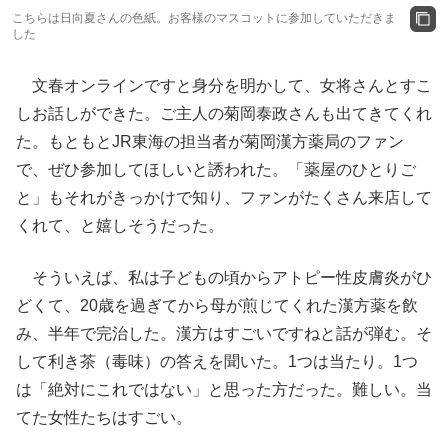
こちらは日向夏さんの色紙。お客様のマスコットに参加していただきま
した
文春オンラインですと身分を明かして、女将さんとすこ
しお話しができた。ご主人の菊岡泰政さんも出てきてくれ
た。もともとJR東海の担当者が菊岡漢方薬局のファン
で、ぜひ参加してほしいと誘われた。「薬屋のひとりご
と」もそれがきっかけで知り、ファンがたくさん来店して
くれて、と嬉しそうだった。
そういえば、私は子どもの頃からアトピー性皮膚炎がひ
どくて、20歳を過ぎてから母が煎じてくれた漢方薬を飲
み、半年で完治した。漢方はすごいですねと話が弾む。そ
して利き茶（毒味）の答えを聞いた。1つは当たり。1つ
は「絶対にこれではない」と思った方だった。難しい。当
てた女性たちはすごい。