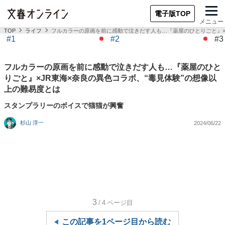
電子版TOP
メニュー
TOP
ライフ
フルカラーの原画を前に感動で泣きだす人も…『薬屋のひとりごと』×
#1
#2
#3
フルカラーの原画を前に感動で泣きだす人も…『薬屋のひと
りごと』×JR東海×奈良の異色コラボ、“毒見体験”の想像以
上の難易度とは
スタンプラリーのボイスで猫猫が興奮
杉山 淳一
2024/06/22
3
/4
ページ目
この記事を1ページ目から読む