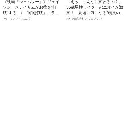
《映画『シェルター』》ジェイ
「えっ、こんなに変わるの？」
ソン・ステイサムがお盆を“打
36歳男性ライターのニオイが激
破”する!!《「眠眠打破」コラ
変！ 夏場に気になる“頭皮のニ
ボ》
オイ”や“ベタつき”を解消す
PR（キノフィルムズ）
PR（株式会社スヴェンソン）
る、“ウィッグのスペシャリス
ト”が生み出した徹底ケアとは