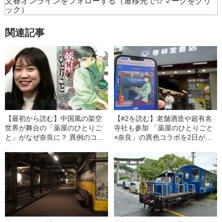
文春オンラインをフォローする
（遷移先で☆マークをクリ
ック）
関連記事
【最初から読む】中国風の架空
【#2を読む】老舗酒造や超有名
世界が舞台の「薬屋のひとりご
寺社も参加 「薬屋のひとりごと
と」がなぜ奈良に？ 異例のコラ
×奈良」の異色コラボを2日がか
ボを生んだのは、JR東海女性職
りで巡ってみた
員の“愛”だった