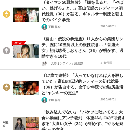
《タイマン50戦無敗》「顔を見ると、『やば
い。逃げろ』と…」富山伝説のレディース初
代総長（36）が語る、ギャルサー制圧と朝ま
でのバイク暴走
2026/08/01
平田 裕介
《富山・伝説の暴走族》11人からの集団リン
NEW
チ、腕に10箇所以上の根性焼き…「音速天
女」初代総長しおりさん（36）が明かす、過
酷すぎる10代
17時間前
「文春オンライン」編集部
《17歳で逮捕》「入っていなければ人を殺し
ていた」富山の伝説的レディース初代総長
（36）が告白する、女子少年院での独房生活
と“ヤンキーの更生”
2026/08/01
平田 裕介
「飲み込んでない」「バケツに吐いてる」大
食い動画にアンチ殺到…体重46キロの“可愛す
4位
ぎる”大食い女子（24）が明かす、“やらせ疑
4
惑”への本音