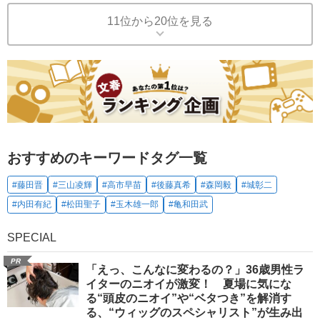
11位から20位を見る
おすすめのキーワードタグ一覧
#藤田晋
#三山凌輝
#高市早苗
#後藤真希
#森岡毅
#城彰二
#内田有紀
#松田聖子
#玉木雄一郎
#亀和田武
SPECIAL
PR
「えっ、こんなに変わるの？」36歳男性ラ
イターのニオイが激変！ 夏場に気にな
る“頭皮のニオイ”や“ベタつき”を解消す
る、“ウィッグのスペシャリスト”が生み出