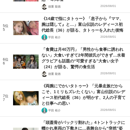
2026/08/01
徳重 龍徳
《14歳で指にタトゥー》「息子から『ママ、
腕は隠して』と…」富山伝説のレディース初
5位
5
代総長（36）が語る、タトゥーを入れた後悔
2026/08/01
平田 裕介
「食費は月40万円」「男性から食事に誘われ
ない」大食いすぎて2年間彼氏ができず…水着
6位
グラビアも話題の“可愛すぎる”大食い女子
6
（24）が語る、驚愕の食生活
2026/08/01
徳重 龍徳
《両腕にでかいタトゥー》「元暴走族だから
こそ、1ミリもズレたくない」富山伝説のレデ
7位
ィース初代総長（36）が明かす、2人の子育て
7
と仕事への思い
2026/08/01
平田 裕介
「頭蓋骨がパックリ割れた」4トントラックに
轢かれ車両の下敷きに…表舞台から“突然”姿