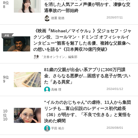
8位
を消した人気アニメ声優が明かす、凄惨な交
8
通事故の一部始終
2026/07/11
徳重 龍徳
《映画『Michael／マイケル』》父ジョセフ・ジャ
PR
クソン役、コールマン・ドミンゴ オフィシャルイ
ンタビュー“観客を魅了した名優、複雑な父親像へ
の想いを語る”《日本興収70億円突破》
「文春オンライン」編集部
81歳の父親が出会い系アプリに300万円課
金、さらなる悪夢が…困惑する息子が気づい
9位
9
た「ある異変」
2024/01/12
高橋 理
“イルカのおじちゃん”の虐待、11人から集団
リンチも…富山伝説のレディース初代総長
10
（36）が明かす、「不良で生きる」と覚悟を
位
10
決めた瞬間
2026/08/01
平田 裕介