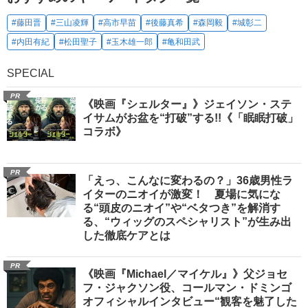
#藤田晋
#三山凌輝
#高市早苗
#後藤真希
#森岡毅
#城彰二
#内田有紀
#松田聖子
#玉木雄一郎
#亀和田武
SPECIAL
PR
《映画『シェルター』》ジェイソン・ステ
イサムがお盆を“打破”する!!《「眠眠打破」
コラボ》
PR
「えっ、こんなに変わるの？」36歳男性ラ
イターのニオイが激変！ 夏場に気にな
る“頭皮のニオイ”や“ベタつき”を解消す
る、“ウィッグのスペシャリスト”が生み出
した徹底ケアとは
PR
《映画『Michael／マイケル』》父ジョセ
フ・ジャクソン役、コールマン・ドミンゴ
オフィシャルインタビュー“観客を魅了した