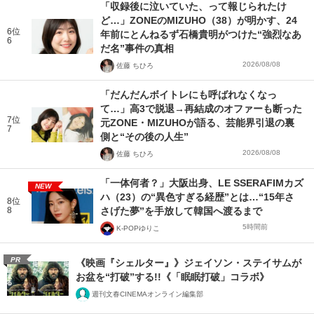
「収録後に泣いていた、って報じられたけ
ど…」ZONEのMIZUHO（38）が明かす、24
6位
年前にとんねるず石橋貴明がつけた“強烈なあ
6
だ名”事件の真相
2026/08/08
佐藤 ちひろ
「だんだんボイトレにも呼ばれなくなっ
て…」高3で脱退→再結成のオファーも断った
7位
元ZONE・MIZUHOが語る、芸能界引退の裏
7
側と“その後の人生”
2026/08/08
佐藤 ちひろ
「一体何者？」大阪出身、LE SSERAFIMカズ
NEW
ハ（23）の“異色すぎる経歴”とは…“15年さ
8位
8
さげた夢”を手放して韓国へ渡るまで
5時間前
K-POPゆりこ
PR
《映画『シェルター』》ジェイソン・ステイサムが
お盆を“打破”する!!《「眠眠打破」コラボ》
週刊文春CINEMAオンライン編集部