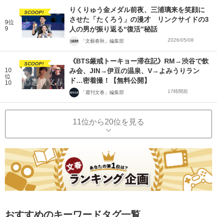
りくりゅう金メダル前夜、三浦璃来を笑顔に
SCOOP!
させた「たくろう」の漫才 リンクサイドの3
9位
9
人の男が振り返る“復活”秘話
2026/05/08
「文藝春秋」編集部
《BTS厳戒トーキョー滞在記》RM→渋谷で飲
SCOOP!
10
み会、JIN→伊豆の温泉、V→よみうりラン
位
ド…密着撮！【無料公開】
10
17時間前
「週刊文春」編集部
11位から20位を見る
おすすめのキーワードタグ一覧