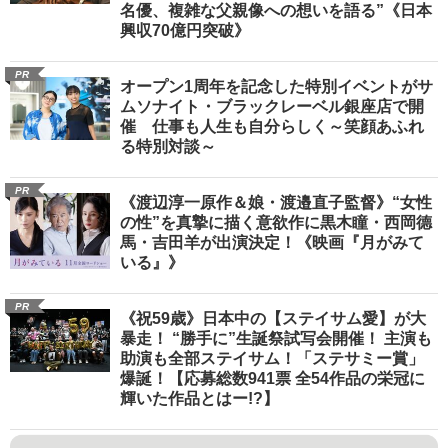
名優、複雑な父親像への想いを語る”《日本
興収70億円突破》
PR
オープン1周年を記念した特別イベントがサ
ムソナイト・ブラックレーベル銀座店で開
催 仕事も人生も自分らしく～笑顔あふれ
る特別対談～
PR
《渡辺淳一原作＆娘・渡邉直子監督》“女性
の性”を真摯に描く意欲作に黒木瞳・西岡德
馬・吉田羊が出演決定！《映画『月がみて
いる』》
PR
《祝59歳》日本中の【ステイサム愛】が大
暴走！ “勝手に”生誕祭試写会開催！ 主演も
助演も全部ステイサム！「ステサミー賞」
爆誕！【応募総数941票 全54作品の栄冠に
輝いた作品とはー!?】