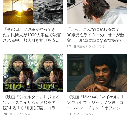
「その日、ソ連軍がやってき
「えっ、こんなに変わるの？」
た」民間人が1000人単位で殺害
36歳男性ライターのニオイが激
される中、邦人引き揚げを支え
変！ 夏場に気になる“頭皮のニ
た“ひとりのラガーマン”とは？
オイ”や“ベタつき”を解消す
PR（株式会社スヴェンソン）
る、“ウィッグのスペシャリス
ト”が生み出した徹底ケアとは
《映画『シェルター』》ジェイ
《映画『Michael／マイケル』》
ソン・ステイサムがお盆を“打
父ジョセフ・ジャクソン役、コ
破”する!!《「眠眠打破」コラ
ールマン・ドミンゴ オフィシャ
ボ》
ルインタビュー“観客を魅了した
PR（キノフィルムズ）
PR（キノフィルムズ）
名優、複雑な父親像への想いを
語る”《日本興収70億円突破》