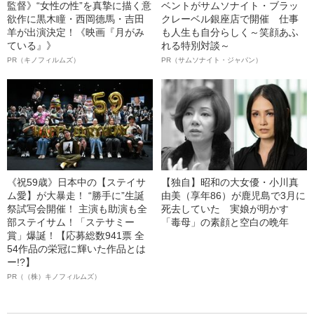
監督》“女性の性”を真摯に描く意
ベントがサムソナイト・ブラッ
欲作に黒木瞳・西岡德馬・吉田
クレーベル銀座店で開催 仕事
羊が出演決定！《映画『月がみ
も人生も自分らしく～笑顔あふ
ている』》
れる特別対談～
PR（キノフィルムズ）
PR（サムソナイト・ジャパン）
《祝59歳》日本中の【ステイサ
【独自】昭和の大女優・小川真
ム愛】が大暴走！ “勝手に”生誕
由美（享年86）が鹿児島で3月に
祭試写会開催！ 主演も助演も全
死去していた 実娘が明かす
部ステイサム！「ステサミー
「毒母」の素顔と空白の晩年
賞」爆誕！【応募総数941票 全
54作品の栄冠に輝いた作品とは
ー!?】
PR（（株）キノフィルムズ）