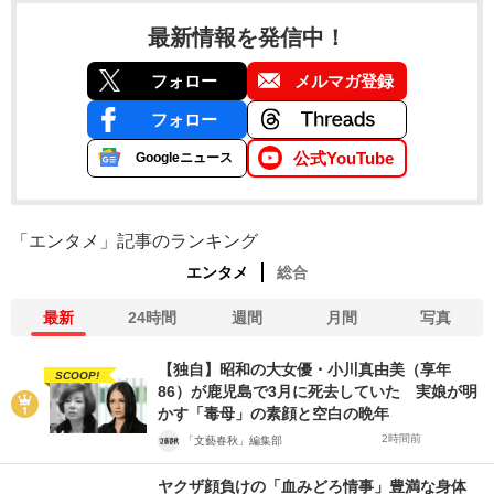
最新情報を発信中！
フォロー
メルマガ登録
フォロー
公式YouTube
Googleニュース
「エンタメ」記事のランキング
エンタメ
総合
最新
24時間
週間
月間
写真
【独自】昭和の大女優・小川真由美（享年
SCOOP!
86）が鹿児島で3月に死去していた 実娘が明
かす「毒母」の素顔と空白の晩年
2時間前
「文藝春秋」編集部
ヤクザ顔負けの「血みどろ情事」豊満な身体