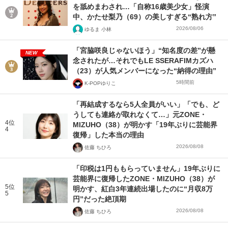
を舐めまわされ…「自称16歳美少女」怪演
中、かたせ梨乃（69）の美しすぎる“熟れ方”
2026/08/06
ゆるま 小林
「宮脇咲良じゃないほう」“知名度の差”が懸
NEW
念されたが…それでもLE SSERAFIMカズハ
（23）が人気メンバーになった“納得の理由”
5時間前
K-POPゆりこ
「再結成するなら5人全員がいい」「でも、ど
うしても連絡が取れなくて…」元ZONE・
4位
MIZUHO（38）が明かす「19年ぶりに芸能界
4
復帰」した本当の理由
2026/08/08
佐藤 ちひろ
「印税は1円ももらっていません」19年ぶりに
芸能界に復帰したZONE・MIZUHO（38）が
5位
明かす、紅白3年連続出場したのに“月収8万
5
円”だった絶頂期
2026/08/08
佐藤 ちひろ