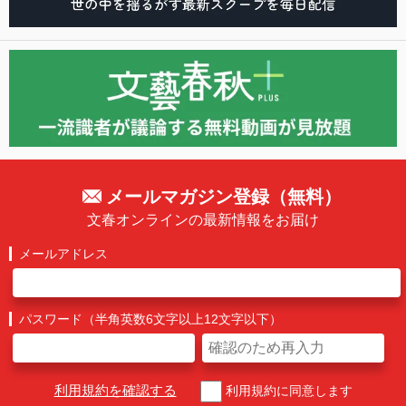
メールマガジン登録（無料）
文春オンラインの最新情報をお届け
メールアドレス
パスワード（半角英数6文字以上12文字以下）
利用規約を確認する
利用規約に同意します