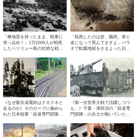
「棒地雷を持ったまま、戦車に
「戦死したのは皆、餓死。骨と
突っ込め！」1万2000人が戦死
皮になって死んでますよ」パラ
したペリリュー島の壮絶な戦法
オで飢餓地獄をさまよった日本
《帰還兵の証言》
兵の証言《サツマイモの盗み食
いで銃殺も》
《なぜ新京成電鉄はクネクネと
《第一次世界大戦で活躍しつつ
走るのか》そのカーブに秘めら
も…》千葉・津田沼の「鉄道専
れた日本陸軍「鉄道専門部隊」
門部隊」の兵士が抱いていた仕
のナゾ
事へのジレンマとは？