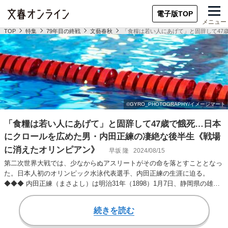
電子版TOP
メニュー
TOP
特集
79年目の終戦
文藝春秋
「食糧は若い人にあげて」と固辞して47
「食糧は若い人にあげて」と固辞して47歳で餓死…日本
にクロールを広めた男・内田正練の凄絶な後半生《戦場
に消えたオリンピアン》
早坂 隆
2024/08/15
第二次世界大戦では、少なからぬアスリートがその命を落とすこととなっ
た。日本人初のオリンピック水泳代表選手、内田正練の生涯に迫る。
◆◆◆ 内田正練（まさよし）は明治31年（1898）1月7日、静岡県の雄踏
町（現・浜松市…
続きを読む