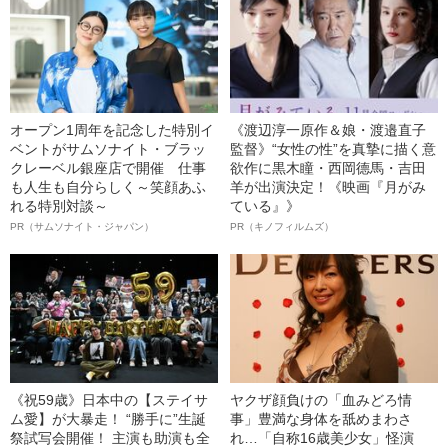
オープン1周年を記念した特別イ
《渡辺淳一原作＆娘・渡邉直子
ベントがサムソナイト・ブラッ
監督》“女性の性”を真摯に描く意
クレーベル銀座店で開催 仕事
欲作に黒木瞳・西岡德馬・吉田
も人生も自分らしく～笑顔あふ
羊が出演決定！《映画『月がみ
れる特別対談～
ている』》
PR（サムソナイト・ジャパン）
PR（キノフィルムズ）
《祝59歳》日本中の【ステイサ
ヤクザ顔負けの「血みどろ情
ム愛】が大暴走！ “勝手に”生誕
事」豊満な身体を舐めまわさ
祭試写会開催！ 主演も助演も全
れ…「自称16歳美少女」怪演