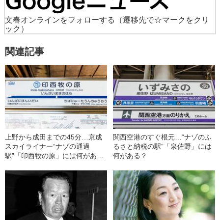
文春オンラインをフォローする
（遷移先で☆マークをクリ
ック）
関連記事
上野から成田までの45分…京成
関西空港のすぐ根元…“ナゾのふ
スカイライナー“ナゾの通過
るさと納税の駅”「泉佐野」には
駅”「印西牧の原」には何があ
何がある？
る？