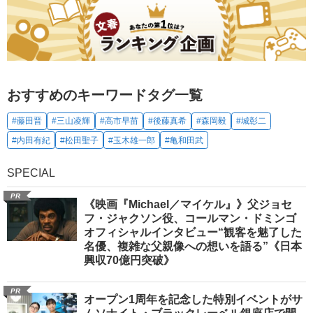
おすすめのキーワードタグ一覧
#藤田晋
#三山凌輝
#高市早苗
#後藤真希
#森岡毅
#城彰二
#内田有紀
#松田聖子
#玉木雄一郎
#亀和田武
SPECIAL
PR
《映画『Michael／マイケル』》父ジョセ
フ・ジャクソン役、コールマン・ドミンゴ
オフィシャルインタビュー“観客を魅了した
名優、複雑な父親像への想いを語る”《日本
興収70億円突破》
PR
オープン1周年を記念した特別イベントがサ