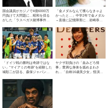
国会議員がカジノで4億6000万
「金メダルなんて獲らなきゃよ
円負けて大問題に…昭和を揺る
かったと…」中学2年で金メダル
がした「ラスベガス賭博事件」
→直後に記憶障害に…岩崎恭子
の発端とは
（46）が振り返る「生きてきた
中で一番幸せ」の“その後”
「ドイツ戦の勝利は奇跡ではな
ヤクザ顔負けの「血みどろ情
い」“マイアミの奇跡”を経験した
事」豊満な身体を舐めまわさ
城彰二が語る、森保ジャパンと
れ…「自称16歳美少女」怪演
アトランタ五輪代表の“決定的な
中、かたせ梨乃（69）の美しす
差”
ぎる“熟れ方”