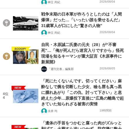
2026/08/04
神立 尚紀
戦争末期の日本軍が作ろうとしたのは「人間
爆弾」だった…「いったい誰を乗せるんだ」
31歳軍人が口にした“驚きの人物”
2026/08/04
神立 尚紀
自民・木原誠二氏妻の元夫（28）が“不審
SCOOP!
死”…「俺が死んだら迷宮入りですから」怪死
現場を知るキーマンが重大証言《木原事件に
新展開》
2026/08/05
「週刊文春」編集部
「死にたくないんです。切ってください」麻
酔なしで腕を切断した少女、瞼も唇も真っ黒
NEW
に腫れあがり「この仇、討って下さい」と息
4位
4
絶えた少年…原爆投下直後に“広島の離島で起
きていた知られざる被害の実情
19時間前
永井 均
「遺体の手首をつかむと腐った肉がズルッと
NEW
剥げて」火葬すら追いつかず、防空壕に数十