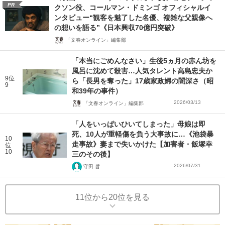
PR
クソン役、コールマン・ドミンゴ オフィシャルイ
ンタビュー“観客を魅了した名優、複雑な父親像へ
の想いを語る”《日本興収70億円突破》
「文春オンライン」編集部
「本当にごめんなさい」生後5ヵ月の赤ん坊を
風呂に沈めて殺害…人気タレント高島忠夫か
9位
ら「長男を奪った」17歳家政婦の闇深さ（昭
9
和39年の事件）
2026/03/13
「文春オンライン」編集部
「人をいっぱいひいてしまった」母娘は即
死、10人が重軽傷を負う大事故に…《池袋暴
10
走事故》妻まで失いかけた【加害者・飯塚幸
位
10
三のその後】
2026/07/31
守田 哲
11位から20位を見る