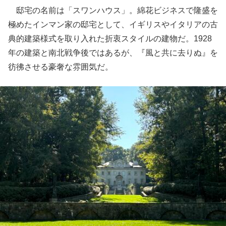
邸宅の名前は「スワンハウス」。綿花ビジネスで隆盛を
極めたインマン家の邸宅として、イギリスやイタリアの古
典的建築様式を取り入れた折衷スタイルの建物だ。1928
年の建築と南北戦争後ではあるが、『風と共に去りぬ』を
彷彿させる豪奢な雰囲気だ。