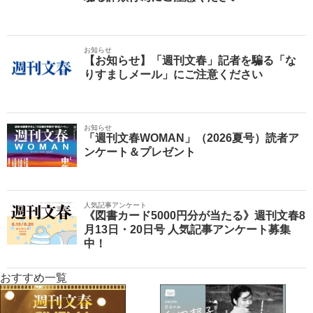
お知らせ
【お知らせ】「週刊文春」記者を騙る「な
りすましメール」にご注意ください
お知らせ
「週刊文春WOMAN」（2026夏号）読者ア
ンケート＆プレゼント
人気記事アンケート
《図書カード5000円分が当たる》週刊文春8
月13日・20日号 人気記事アンケート募集
中！
おすすめ一覧