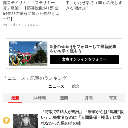
部ステイサム！「ステサミー
中、かたせ梨乃（69）の美しす
賞」爆誕！【応募総数941票 全
ぎる“熟れ方”
54作品の栄冠に輝いた作品とは
ー!?】
PR（（株）キノフィルムズ）
X(旧Twitter)をフォローして最新記事
をいち早く読もう
文春オンラインをフォロー
「ニュース」記事のランキング
ニュース
総合
最新
24時間
週間
月間
写真
「特攻で715人が戦死」「米軍からは“馬鹿”扱
い」…発案者なのに「人間爆弾・桜花」に乗
れなかった男のその後