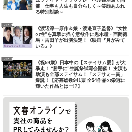
ムソナイト・ブラックレーベル銀座店で開
催 仕事も人生も自分らしく～笑顔あふれ
る特別対談～
PR
《渡辺淳一原作＆娘・渡邉直子監督》“女性
の性”を真摯に描く意欲作に黒木瞳・西岡德
馬・吉田羊が出演決定！《映画『月がみて
いる』》
PR
《祝59歳》日本中の【ステイサム愛】が大
暴走！ “勝手に”生誕祭試写会開催！ 主演も
助演も全部ステイサム！「ステサミー賞」
爆誕！【応募総数941票 全54作品の栄冠に
輝いた作品とはー!?】