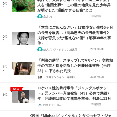
5位
人を“集団土葬”…この世の地獄を見た少年兵
5
が明かした“過酷すぎる任務”とは
19時間前
永井 均
「本当にごめんなさい」17歳少女が生後5ヶ月
の長男を殺害…《高島忠夫の長男殺害事件》
6位
夫婦が背負った“消えない傷”（昭和39年の事
6
件）
2026/03/09
鉄人ノンフィクション編集部
「判決の瞬間、スキップしてVサイン」交際相
手の乳首と指を切断した佐藤紗希被告（当時
7位
7
23）に下された判決
2026/06/26
「文春オンライン」編集部
ロケバス性的暴行事件「ジャングルポケッ
NEW
ト」元メンバー斉藤被告（43）公判で懲役7
8位
8
年 弁護側は改めて無罪を主張、判決は11月
23時間前
時事ドットコム
《映画『Michael／マイケル』》父ジョセフ・ジャ