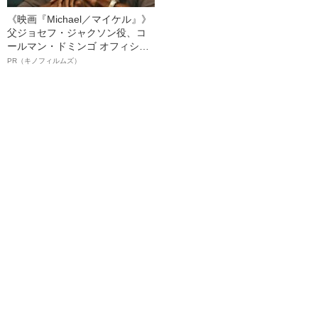
《映画『Michael／マイケル』》
父ジョセフ・ジャクソン役、コ
ールマン・ドミンゴ オフィシャ
ルインタビュー“観客を魅了した
PR（キノフィルムズ）
名優、複雑な父親像への想いを
語る”《日本興収70億円突破》