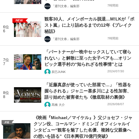
7時間前
「週刊文春」編集部
観客30人、メインボーカル脱退…M!LKが「ポ
NEW
スト嵐」に上り詰めるまでの12年《ブレイク
6位
6
秘話》
7時間前
「週刊文春」編集部
「パートナーが一晩中セックスしていて寝ら
れない」と解散に至った女子ペアも…オリン
7位
7
ピック選手村の“知られざる性事情”とは
2024/07/30
辰巳JUNK
「近藤真彦が使っていた部屋で…」「性器を
握らされる」ジャニー喜多川による性加害、
8位
8
語り始めた被害者たち《徹底取材の裏側》
2026/08/07
髙橋 大介
《映画『Michael／マイケル』》父ジョセフ・ジャ
PR
クソン役、コールマン・ドミンゴ オフィシャルイ
ンタビュー“観客を魅了した名優、複雑な父親像へ
の想いを語る”《日本興収70億円突破》