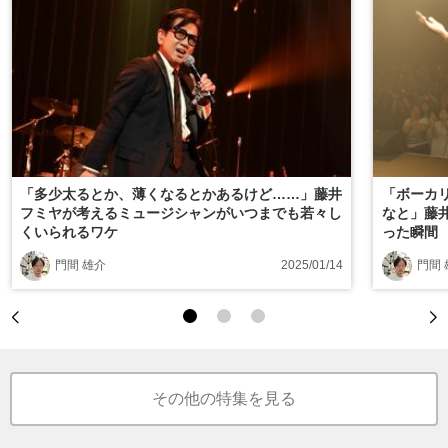
「多少太るとか、薄くなるとかあるけど……」藤井
「ボーカ
フミヤが考えるミュージシャンがいつまでも若々し
なと」藤
くいられるワケ
った瞬間
門間 雄介
2025/01/14
門間 
その他の特集を見る