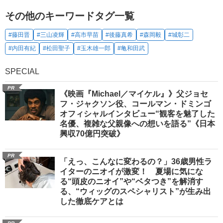
その他のキーワードタグ一覧
#藤田晋
#三山凌輝
#高市早苗
#後藤真希
#森岡毅
#城彰二
#内田有紀
#松田聖子
#玉木雄一郎
#亀和田武
SPECIAL
PR
《映画『Michael／マイケル』》父ジョセ
フ・ジャクソン役、コールマン・ドミンゴ
オフィシャルインタビュー“観客を魅了した
名優、複雑な父親像への想いを語る”《日本
興収70億円突破》
PR
「えっ、こんなに変わるの？」36歳男性ラ
イターのニオイが激変！ 夏場に気にな
る“頭皮のニオイ”や“ベタつき”を解消す
る、“ウィッグのスペシャリスト”が生み出
した徹底ケアとは