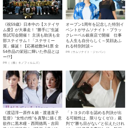
《祝59歳》日本中の【ステイサ
オープン1周年を記念した特別イ
ム愛】が大暴走！ “勝手に”生誕
ベントがサムソナイト・ブラッ
祭試写会開催！ 主演も助演も全
クレーベル銀座店で開催 仕事
部ステイサム！「ステサミー
も人生も自分らしく～笑顔あふ
賞」爆誕！【応募総数941票 全
れる特別対談～
54作品の栄冠に輝いた作品とは
PR（サムソナイト・ジャパン）
ー!?】
PR（（株）キノフィルムズ）
《渡辺淳一原作＆娘・渡邉直子
「トヨタの非を認める判決が出
監督》“女性の性”を真摯に描く意
る可能性は、限りなくゼロ」裁
欲作に黒木瞳・西岡德馬・吉田
判で“勝ち目がない”と伝えたけれ