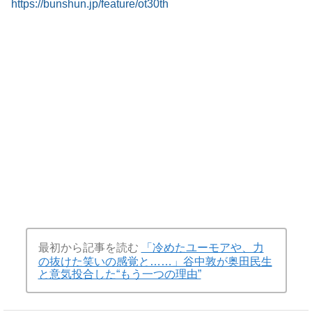
https://bunshun.jp/feature/ot30th
最初から記事を読む
「冷めたユーモアや、力
の抜けた笑いの感覚と……」谷中敦が奥田民生
と意気投合した“もう一つの理由”