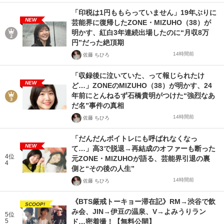
「印税は1円ももらっていません」19年ぶりに
NEW
芸能界に復帰したZONE・MIZUHO（38）が
明かす、紅白3年連続出場したのに“月収8万
円”だった絶頂期
14時間前
佐藤 ちひろ
「収録後に泣いていた、って報じられたけ
NEW
ど…」ZONEのMIZUHO（38）が明かす、24
年前にとんねるず石橋貴明がつけた“強烈なあ
だ名”事件の真相
14時間前
佐藤 ちひろ
「だんだんボイトレにも呼ばれなくなっ
NEW
て…」高3で脱退→再結成のオファーも断った
4位
元ZONE・MIZUHOが語る、芸能界引退の裏
4
側と“その後の人生”
14時間前
佐藤 ちひろ
《BTS厳戒トーキョー滞在記》RM→渋谷で飲
SCOOP!
み会、JIN→伊豆の温泉、V→よみうりラン
5位
5
ド…密着撮！【無料公開】