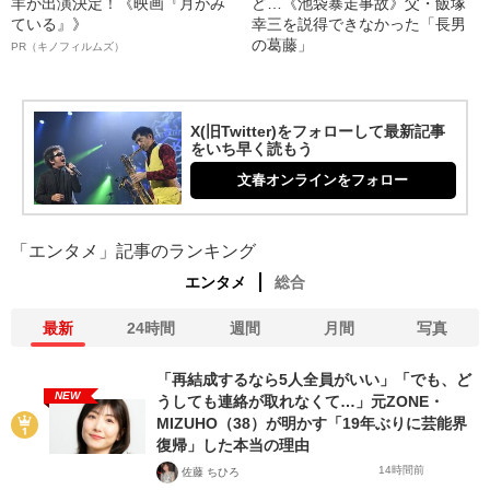
羊が出演決定！《映画『月がみ
ど…《池袋暴走事故》父・飯塚
ている』》
幸三を説得できなかった「長男
の葛藤」
PR（キノフィルムズ）
X(旧Twitter)をフォローして最新記事
をいち早く読もう
文春オンラインをフォロー
「エンタメ」記事のランキング
エンタメ
総合
最新
24時間
週間
月間
写真
「再結成するなら5人全員がいい」「でも、ど
NEW
うしても連絡が取れなくて…」元ZONE・
MIZUHO（38）が明かす「19年ぶりに芸能界
復帰」した本当の理由
14時間前
佐藤 ちひろ