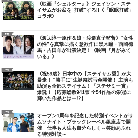
PR
《映画『シェルター』》ジェイソン・ステ
イサムがお盆を“打破”する!!《「眠眠打破」
コラボ》
PR
《渡辺淳一原作＆娘・渡邉直子監督》“女性
の性”を真摯に描く意欲作に黒木瞳・西岡德
馬・吉田羊が出演決定！《映画『月がみて
いる』》
PR
《祝59歳》日本中の【ステイサム愛】が大
暴走！ “勝手に”生誕祭試写会開催！ 主演も
助演も全部ステイサム！「ステサミー賞」
爆誕！【応募総数941票 全54作品の栄冠に
輝いた作品とはー!?】
PR
オープン1周年を記念した特別イベントがサ
ムソナイト・ブラックレーベル銀座店で開
催 仕事も人生も自分らしく～笑顔あふれ
る特別対談～