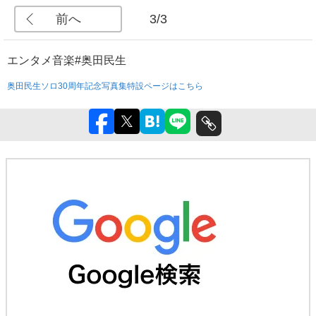
前へ
3/3
エンタメ
音楽
#奥田民生
奥田民生ソロ30周年記念写真集特設ページはこちら