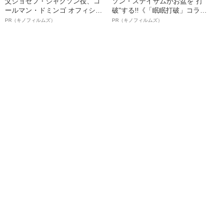
父ジョセフ・ジャクソン役、コ
ソン・ステイサムがお盆を“打
ールマン・ドミンゴ オフィシャ
破”する!!《「眠眠打破」コラ
ルインタビュー“観客を魅了した
ボ》
PR（キノフィルムズ）
PR（キノフィルムズ）
名優、複雑な父親像への想いを
語る”《日本興収70億円突破》