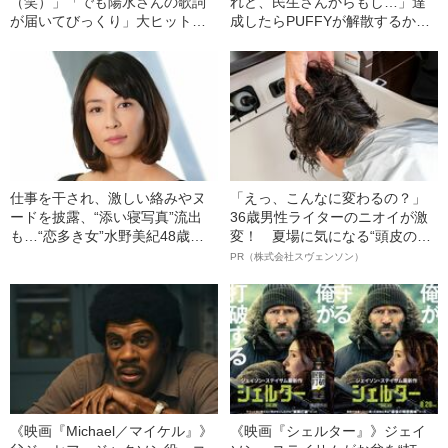
（笑）」「でも陽水さんの歌詞
れど、民生さんからもし…」達
が届いてびっくり」大ヒット曲
成したらPUFFYが解散するかも
「アジアの純真」が生まれた瞬
しれない“最終目標”
間
仕事を干され、激しい絡みやヌ
「えっ、こんなに変わるの？」
ードを披露、“添い寝写真”流出
36歳男性ライターのニオイが激
も…“恋多き女”水野美紀48歳の
変！ 夏場に気になる“頭皮のニ
紆余曲折――2023年上半期
オイ”や“ベタつき”を解消す
PR（株式会社スヴェンソン）
BEST5
る、“ウィッグのスペシャリス
ト”が生み出した徹底ケアとは
《映画『Michael／マイケル』》
《映画『シェルター』》ジェイ