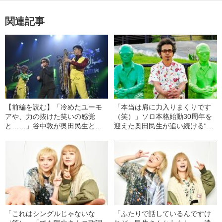
関連記事
【前編を読む】「冷めたユーモ
「本当は肩に力入りまくりです
アや、力の抜けた笑いの感覚
（笑）」ソロ本格始動30周年を
と……」谷中敦が奥田民生と意
迎えた奥田民生が追い続ける“永
気投合した“もう一つの理由”
遠のテーマ”
「これはシングルじゃないな
「ふたりで話しているんですけ