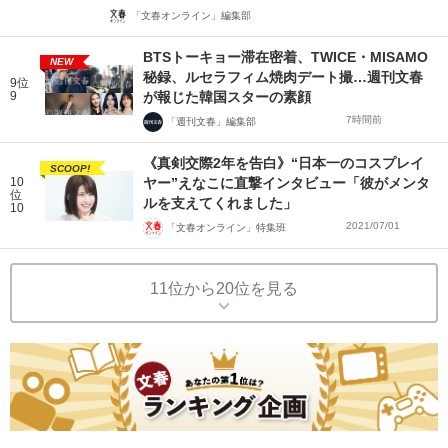
「文春オンライン」編集部
BTSトーキョー滞在密着、TWICE・MISAMO
NEW
秘録、ルセラフィム焼肉デート撮…週刊文春
9位
9
が報じた韓国スターの素顔
7時間前
「週刊文春」編集部
《真剣交際2年を告白》“日本一のコスプレイ
SCOOP!
10
ヤー”えなこに直撃インタビュー「彼がメンタ
位
ルを支えてくれました」
10
2021/07/01
「文春オンライン」特集班
11位から20位を見る