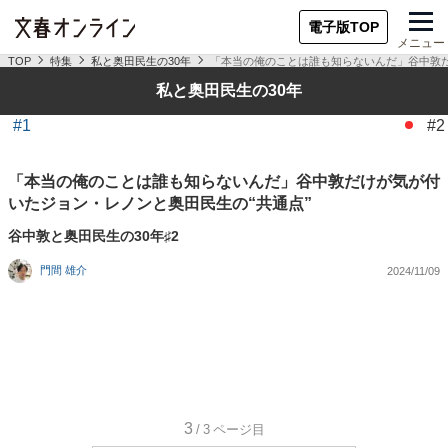
電子版TOP
メニュー
TOP
特集
私と奥田民生の30年
「本当の俺のことは誰も知らないんだ」谷中敦だ
私と奥田民生の30年
#1
#2
「本当の俺のことは誰も知らないんだ」谷中敦だけが気が付
いたジョン・レノンと奥田民生の“共通点”
谷中敦と奥田民生の30年♯2
門間 雄介
2024/11/09
3
/3
ページ目