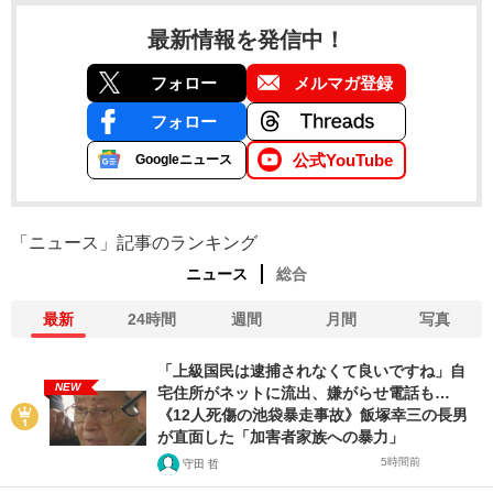
最新情報を発信中！
フォロー
メルマガ登録
フォロー
公式YouTube
Googleニュース
「ニュース」記事のランキング
ニュース
総合
最新
24時間
週間
月間
写真
「上級国民は逮捕されなくて良いですね」自
NEW
宅住所がネットに流出、嫌がらせ電話も…
《12人死傷の池袋暴走事故》飯塚幸三の長男
が直面した「加害者家族への暴力」
5時間前
守田 哲