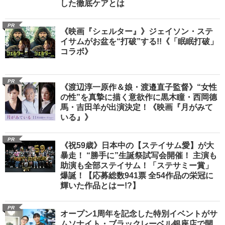
した徹底ケアとは
PR
《映画『シェルター』》ジェイソン・ステ
イサムがお盆を“打破”する!!《「眠眠打破」
コラボ》
PR
《渡辺淳一原作＆娘・渡邉直子監督》“女性
の性”を真摯に描く意欲作に黒木瞳・西岡德
馬・吉田羊が出演決定！《映画『月がみて
いる』》
PR
《祝59歳》日本中の【ステイサム愛】が大
暴走！ “勝手に”生誕祭試写会開催！ 主演も
助演も全部ステイサム！「ステサミー賞」
爆誕！【応募総数941票 全54作品の栄冠に
輝いた作品とはー!?】
PR
オープン1周年を記念した特別イベントがサ
ムソナイト・ブラックレーベル銀座店で開