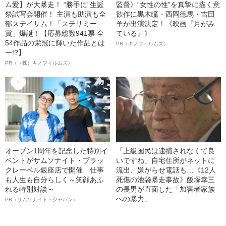
ム愛】が大暴走！ “勝手に”生誕
監督》“女性の性”を真摯に描く意
祭試写会開催！ 主演も助演も全
欲作に黒木瞳・西岡德馬・吉田
部ステイサム！「ステサミー
羊が出演決定！《映画『月がみ
賞」爆誕！【応募総数941票 全
ている』》
54作品の栄冠に輝いた作品とは
PR（キノフィルムズ）
ー!?】
PR（（株）キノフィルムズ）
オープン1周年を記念した特別イ
「上級国民は逮捕されなくて良
ベントがサムソナイト・ブラッ
いですね」自宅住所がネットに
クレーベル銀座店で開催 仕事
流出、嫌がらせ電話も…《12人
も人生も自分らしく～笑顔あふ
死傷の池袋暴走事故》飯塚幸三
れる特別対談～
の長男が直面した「加害者家族
への暴力」
PR（サムソナイト・ジャパン）