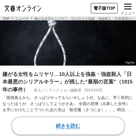
電子版TOP
メニュー
TOP
ニュース
嫌がる女性をムリヤリ…10人以上を強姦・強盗殺人「日本最悪のシリ
嫌がる女性をムリヤリ…10人以上を強姦・強盗殺人「日
本最悪のシリアルキラー」が残した“最期の言葉”（1915
年の事件）
鉄人ノンフィクション編集部
2024/11/02
「面倒臭えから、さっぱりやってもらいやしょうぜ。なあに、早く死刑に
なったほうが、さっぱりしてようがさあ」 全国の尼僧（出家した女性）
を手にかけたことでついたあだ名は「殺尼魔（さつにま）」…。明治、大
正にかけて10人以…
続きを読む