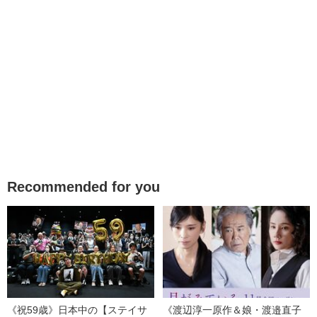
Recommended for you
《祝59歳》日本中の【ステイサ
《渡辺淳一原作＆娘・渡邉直子