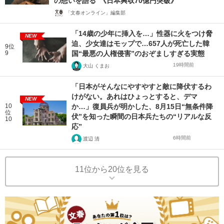
の想いを語る”《日本興収70億円突破》
「文春オンライン」編集部
「14歳の少年に挿入を…」性器に火をつけ脅
NEW
迫、少女達はモップで…657人が死亡した韓
9位
9
国“最悪の人権侵害”のおぞましすぎる実態
19時間前
大山 くまお
「日本がそんなにやすやすと敵に降伏するわ
けがない。あれはひょっとすると、デマ
NEW
10
か…」復員兵が明かした、8月15日“無条件降
位
伏”を知った瞬間の日本兵たちの“リアルな反
10
応”
6時間前
渡辺 清
11位から20位を見る