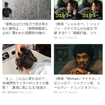
「寝巻ははだけ短刀で突き刺さ
《映画『シェルター』》ジェイ
れた惨状は…」《新聞掲載差し
ソン・ステイサムがお盆を“打
止め》襲われた国際的大物の令
破”する!!《「眠眠打破」コラ
嬢と“酷すぎる現場”
ボ》
PR（キノフィルムズ）
「えっ、こんなに変わるの？」
《映画『Michael／マイケル』》
36歳男性ライターのニオイが激
父ジョセフ・ジャクソン役、コ
変！ 夏場に気になる“頭皮のニ
ールマン・ドミンゴ オフィシャ
オイ”や“ベタつき”を解消す
ルインタビュー“観客を魅了した
PR（株式会社スヴェンソン）
PR（キノフィルムズ）
る、“ウィッグのスペシャリス
名優、複雑な父親像への想いを
ト”が生み出した徹底ケアとは
語る”《日本興収70億円突破》