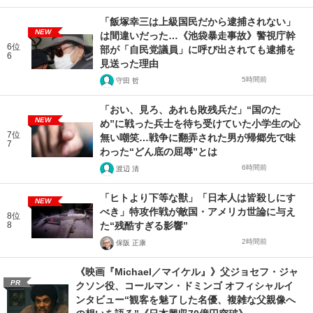
「飯塚幸三は上級国民だから逮捕されない」
NEW
は間違いだった…《池袋暴走事故》警視庁幹
6位
部が「自民党議員」に呼び出されても逮捕を
6
見送った理由
5時間前
守田 哲
「おい、見ろ、あれも敗残兵だ」“国のた
NEW
め”に戦った兵士を待ち受けていた小学生の心
7位
無い嘲笑…戦争に翻弄された男が帰郷先で味
7
わった“どん底の屈辱”とは
6時間前
渡辺 清
「ヒトより下等な獣」「日本人は皆殺しにす
NEW
べき」特攻作戦が敵国・アメリカ世論に与え
8位
8
た“残酷すぎる影響”
2時間前
保阪 正康
《映画『Michael／マイケル』》父ジョセフ・ジャ
PR
クソン役、コールマン・ドミンゴ オフィシャルイ
ンタビュー“観客を魅了した名優、複雑な父親像へ