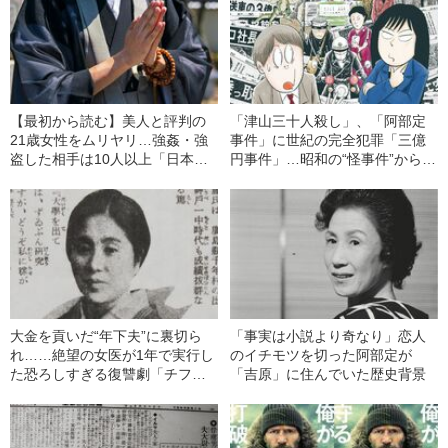
【最初から読む】美人と評判の
「津山三十人殺し」、「阿部定
21歳女性をムリヤリ…強姦・強
事件」に世紀の完全犯罪「三億
盗した相手は10人以上「日本最
円事件」…昭和の“怪事件”から感
悪のシリアルキラー」の正体
じる不穏さの正体
（1915年の事件）
大金を貢いだ“年下夫”に裏切ら
「事実は小説より奇なり」恋人
れ……絶望の女医が1年で実行し
のイチモツを切った阿部定が
た恐ろしすぎる復讐劇「チフス
「吉原」に住んでいた歴史背景
菌饅頭事件」とは