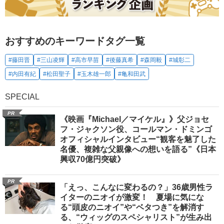
おすすめのキーワードタグ一覧
#藤田晋
#三山凌輝
#高市早苗
#後藤真希
#森岡毅
#城彰二
#内田有紀
#松田聖子
#玉木雄一郎
#亀和田武
SPECIAL
PR
《映画『Michael／マイケル』》父ジョセ
フ・ジャクソン役、コールマン・ドミンゴ
オフィシャルインタビュー“観客を魅了した
名優、複雑な父親像への想いを語る”《日本
興収70億円突破》
PR
「えっ、こんなに変わるの？」36歳男性ラ
イターのニオイが激変！ 夏場に気にな
る“頭皮のニオイ”や“ベタつき”を解消す
る、“ウィッグのスペシャリスト”が生み出