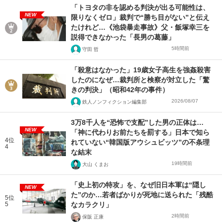
「トヨタの非を認める判決が出る可能性は、
NEW
限りなくゼロ」裁判で“勝ち目がない”と伝え
たけれど…《池袋暴走事故》父・飯塚幸三を
説得できなかった「長男の葛藤」
5時間前
守田 哲
「殺意はなかった」19歳女子高生を強姦殺害
したのになぜ…裁判所と検察が対立した「驚
きの判決」（昭和42年の事件）
2026/08/07
鉄人ノンフィクション編集部
3万8千人を“恐怖で支配”した男の正体は…
NEW
「神に代わりお前たちを罰する」日本で知ら
4位
れていない“韓国版アウシュビッツ”の不条理
4
な結末
19時間前
大山 くまお
「史上初の特攻」を、なぜ旧日本軍は“隠し
NEW
た”のか…若者ばかりが死地に送られた「残酷
5位
5
なカラクリ」
2時間前
保阪 正康