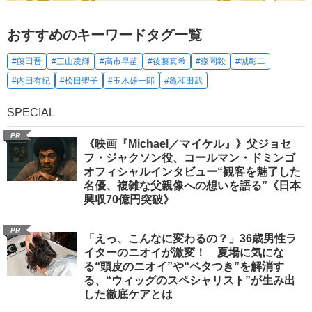
おすすめのキーワードタグ一覧
#藤田晋
#三山凌輝
#高市早苗
#後藤真希
#森岡毅
#城彰二
#内田有紀
#松田聖子
#玉木雄一郎
#亀和田武
SPECIAL
PR
《映画『Michael／マイケル』》父ジョセ
フ・ジャクソン役、コールマン・ドミンゴ
オフィシャルインタビュー“観客を魅了した
名優、複雑な父親像への想いを語る”《日本
興収70億円突破》
PR
「えっ、こんなに変わるの？」36歳男性ラ
イターのニオイが激変！ 夏場に気にな
る“頭皮のニオイ”や“ベタつき”を解消す
る、“ウィッグのスペシャリスト”が生み出
した徹底ケアとは