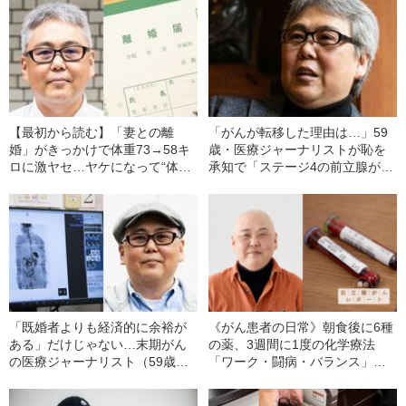
【最初から読む】「妻との離
「がんが転移した理由は…」59
婚」がきっかけで体重73→58キ
歳・医療ジャーナリストが恥を
ロに激ヤセ…ヤケになって“体の
承知で「ステージ4の前立腺が
異変を放置し続けた”アラフィフ
ん」を告白するワケ
男性を襲った「第二の悲劇」
「既婚者よりも経済的に余裕が
《がん患者の日常》朝食後に6種
ある」だけじゃない…末期がん
の薬、3週間に1度の化学療法
の医療ジャーナリスト（59歳）
「ワーク・闘病・バランス」の
だから気づけた「独身がん患
リアル
者」のメリット・デメリット