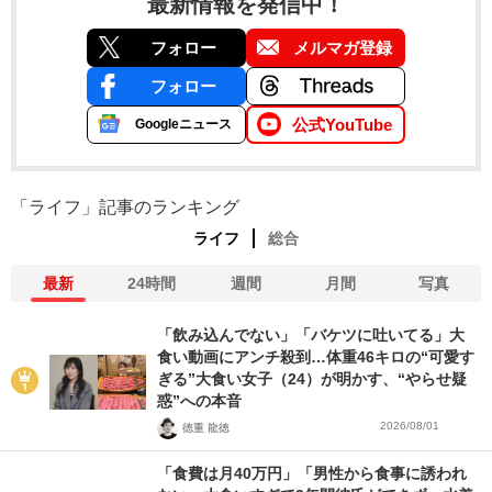
最新情報を発信中！
フォロー
メルマガ登録
フォロー
公式YouTube
Googleニュース
「ライフ」記事のランキング
ライフ
総合
最新
24時間
週間
月間
写真
「飲み込んでない」「バケツに吐いてる」大
食い動画にアンチ殺到…体重46キロの“可愛す
ぎる”大食い女子（24）が明かす、“やらせ疑
惑”への本音
2026/08/01
徳重 龍徳
「食費は月40万円」「男性から食事に誘われ