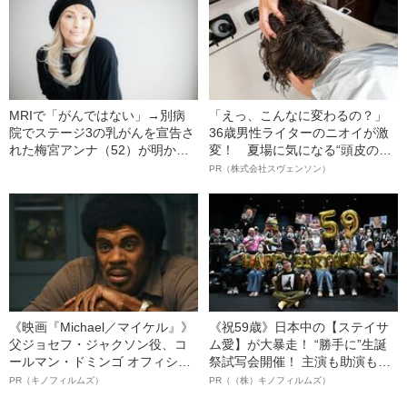
MRIで「がんではない」→別病
「えっ、こんなに変わるの？」
院でステージ3の乳がんを宣告さ
36歳男性ライターのニオイが激
れた梅宮アンナ（52）が明か
変！ 夏場に気になる“頭皮のニ
す、検査までの経緯「場合によ
オイ”や“ベタつき”を解消す
PR（株式会社スヴェンソン）
っては人が死にますよって…」
る、“ウィッグのスペシャリス
ト”が生み出した徹底ケアとは
《映画『Michael／マイケル』》
《祝59歳》日本中の【ステイサ
父ジョセフ・ジャクソン役、コ
ム愛】が大暴走！ “勝手に”生誕
ールマン・ドミンゴ オフィシャ
祭試写会開催！ 主演も助演も全
ルインタビュー“観客を魅了した
部ステイサム！「ステサミー
PR（キノフィルムズ）
PR（（株）キノフィルムズ）
名優、複雑な父親像への想いを
賞」爆誕！【応募総数941票 全