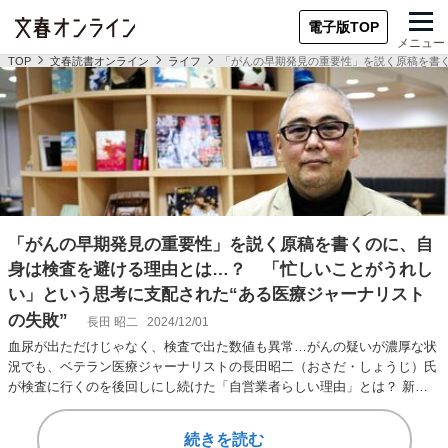
電子版TOP
メニュー
TOP
文春読書オンライン
ライフ
「がんの早期発見の重要性」を説く原稿を書く
「がんの早期発見の重要性」を説く原稿を書くのに、自
身は検査を避ける理由とは…？ 「忙しいことがうれし
い」という思考に支配された“ある医療ジャーナリスト
の失敗”
長田 昭二
2024/12/01
血尿が出ただけじゃなく、検査で出た数値も異常…がんの疑いが濃厚な状
況でも、ベテラン医療ジャーナリストの長田昭二（おさだ・しょうじ）氏
が検査に行くのを後回しにし続けた「自営業者らしい理由」とは？ 新刊
『末期がん「おひ…
続きを読む