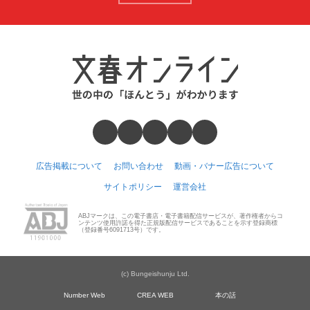
広告掲載について
お問い合わせ
動画・バナー広告について
サイトポリシー
運営会社
ABJマークは、この電子書店・電子書籍配信サービスが、著作権者からコ
ンテンツ使用許諾を得た正規版配信サービスであることを示す登録商標
（登録番号6091713号）です。
(c) Bungeishunju Ltd.
Number Web
CREA WEB
本の話