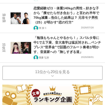
恋愛経験ゼロ・体重140kgの男性→好きな子
から「痩せたら付き合おう」と言われ半年で
10
70kg減量→告白した結果は？ 元非モテ男性
位
10
（25）が明かす“恋の行方”
2026/07/26
仲 奈々
「勉強もちゃんとやるから！」スパルタ母に
中1で土下座、音大進学は猛反対され…ベンチ
11
プレス“世界金”で話題のフルート奏者が明か
位
11
す、音楽家への「険しすぎる道」
2026/08/01
我妻 弘崇
11位から20位を見る