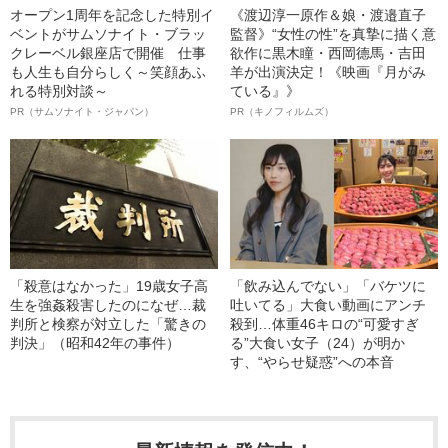
オープン1周年を記念した特別イ
《渡辺淳一原作＆娘・渡邉直子
ベントがサムソナイト・ブラッ
監督》“女性の性”を真摯に描く意
クレーベル銀座店で開催 仕事
欲作に黒木瞳・西岡德馬・吉田
も人生も自分らしく～笑顔あふ
羊が出演決定！《映画『月がみ
れる特別対談～
ている』》
PR（サムソナイト・ジャパン）
PR（キノフィルムズ）
「殺意はなかった」19歳女子高
「飲み込んでない」「バケツに
生を強姦殺害したのになぜ…裁
吐いてる」大食い動画にアンチ
判所と検察が対立した「驚きの
殺到…体重46キロの“可愛すぎ
判決」（昭和42年の事件）
る”大食い女子（24）が明か
す、“やらせ疑惑”への本音