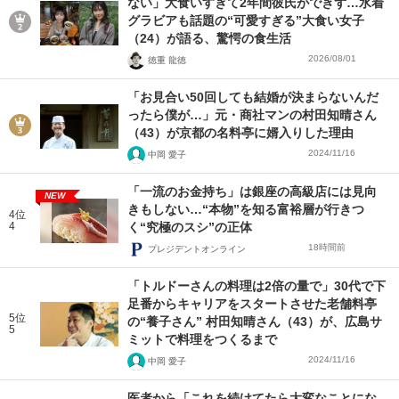
ない」大食いすぎて2年間彼氏ができず…水着
グラビアも話題の“可愛すぎる”大食い女子
（24）が語る、驚愕の食生活
2026/08/01
徳重 龍徳
「お見合い50回しても結婚が決まらないんだ
ったら僕が…」元・商社マンの村田知晴さん
（43）が京都の名料亭に婿入りした理由
2024/11/16
中岡 愛子
「一流のお金持ち」は銀座の高級店には見向
NEW
きもしない…“本物”を知る富裕層が行きつ
4位
4
く“究極のスシ”の正体
18時間前
プレジデントオンライン
「トルドーさんの料理は2倍の量で」30代で下
足番からキャリアをスタートさせた老舗料亭
5位
の“養子さん” 村田知晴さん（43）が、広島サ
5
ミットで料理をつくるまで
2024/11/16
中岡 愛子
医者から「これを続けてたら大変なことにな