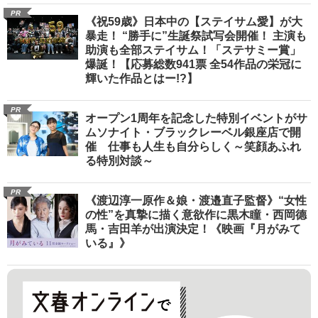
PR
《祝59歳》日本中の【ステイサム愛】が大
暴走！ “勝手に”生誕祭試写会開催！ 主演も
助演も全部ステイサム！「ステサミー賞」
爆誕！【応募総数941票 全54作品の栄冠に
輝いた作品とはー!?】
PR
オープン1周年を記念した特別イベントがサ
ムソナイト・ブラックレーベル銀座店で開
催 仕事も人生も自分らしく～笑顔あふれ
る特別対談～
PR
《渡辺淳一原作＆娘・渡邉直子監督》“女性
の性”を真摯に描く意欲作に黒木瞳・西岡德
馬・吉田羊が出演決定！《映画『月がみて
いる』》