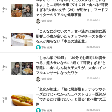
るよ」と…1回の食事で7キロ以上食べる“可愛
6位
すぎる”大食い女子（24）が明かす、フードフ
6
ァイターのリアルな健康事情
2026/08/01
徳重 龍徳
「こんなに少ないの？」食べ過ぎは確実に悪
影響…小腹が空いたらナッツやチーズを食べ
7位
7
る人が知らない「本当の適正量」
2026/08/05
下村 健寿
「しゃぶ葉で50皿」「30分でお寿司154貫食
べる」超大食いなのに“細くて可愛すぎる”と
8位
話題に…食いしん坊女子大生が、大食いイン
8
フルエンサーになったワケ
2026/08/01
徳重 龍徳
「老化が加速」「脳に悪影響も」ナッツやチ
ーズだけじゃなかった…ベストセラー医師が
9位
「できるだけ避けたい」と語る“食べ物”の正
9
体
2026/08/05
下村 健寿