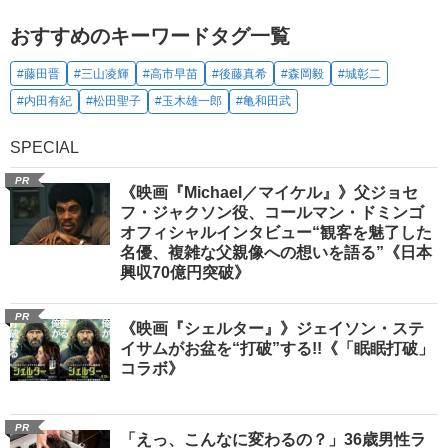
おすすめのキーワードタグ一覧
#藤田晋
#三山凌輝
#高市早苗
#後藤真希
#森岡毅
#城彰二
#内田有紀
#松田聖子
#玉木雄一郎
#亀和田武
SPECIAL
PR
《映画『Michael／マイケル』》父ジョセ
フ・ジャクソン役、コールマン・ドミンゴ
オフィシャルインタビュー“観客を魅了した
名優、複雑な父親像への想いを語る”《日本
興収70億円突破》
PR
《映画『シェルター』》ジェイソン・ステ
イサムがお盆を“打破”する!!《「眠眠打破」
コラボ》
PR
「えっ、こんなに変わるの？」36歳男性ラ