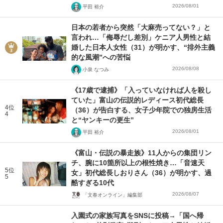
2026/08/01
平田 裕介
日本の若者から突然「大麻売ってない？」と
言われ…「侮辱だし差別」ケニア人男性と結
婚した日本人女性（31）が明かす、“排外主義
的な風潮”への苦悩
2026/08/08
小泉 なつみ
《17歳で逮捕》「入っていなければ人を殺し
ていた」富山の伝説的レディース初代総長
4位
（36）が告白する、女子少年院での独房生活
4
と“ヤンキーの更生”
2026/08/01
平田 裕介
《富山・伝説の暴走族》11人からの集団リン
チ、腕に10箇所以上の根性焼き…「音速天
5位
女」初代総長しおりさん（36）が明かす、過
5
酷すぎる10代
2026/08/07
「文春オンライン」編集部
入園式の家族写真をSNSに投稿→「国へ帰