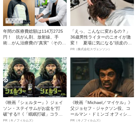
年間の医療費総額は114万2725
「えっ、こんなに変わるの？」
円！ 抗がん剤、放射線、手
36歳男性ライターのニオイが激
術…がん治療費の“真実”〈そのう
変！ 夏場に気になる“頭皮のニ
ち高額療養費制度で戻ってきた
オイ”や“ベタつき”を解消す
PR（株式会社スヴェンソン）
額は…〉
る、“ウィッグのスペシャリス
ト”が生み出した徹底ケアとは
《映画『シェルター』》ジェイ
《映画『Michael／マイケル』》
ソン・ステイサムがお盆を“打
父ジョセフ・ジャクソン役、コ
破”する!!《「眠眠打破」コラ
ールマン・ドミンゴ オフィシャ
ボ》
ルインタビュー“観客を魅了した
PR（キノフィルムズ）
PR（キノフィルムズ）
名優、複雑な父親像への想いを
語る”《日本興収70億円突破》