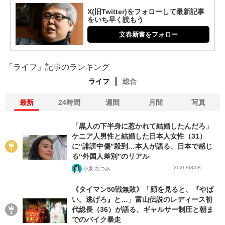
X(旧Twitter)をフォローして最新記事
をいち早く読もう
文春新書をフォロー
「ライフ」記事のランキング
ライフ
総合
最新
24時間
週間
月間
写真
「黒人の下半身に惹かれて結婚したんだろ」
ケニア人男性と結婚した日本人女性（31）
に“誹謗中傷”殺到…本人が語る、日本で感じ
る“外国人差別”のリアル
2026/08/08
小泉 なつみ
《タイマン50戦無敗》「顔を見ると、『やば
い。逃げろ』と…」富山伝説のレディース初
代総長（36）が語る、ギャルサー制圧と朝ま
でのバイク暴走