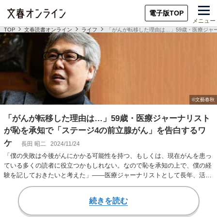
電子版TOP
メニュー
TOP
文春読書オンライン
ライフ
「がんが転移した理由は…」59歳・医療ジャ
「がんが転移した理由は…」59歳・医療ジャーナリスト
が恥を承知で「ステージ4の前立腺がん」を告白するワ
ケ
長田 昭二
2024/11/24
「僕の失敗は今後がんにかかる可能性を持つ、もしくは、現在がんを患っ
ている多くの読者に役立つかもしれない。なので恥を承知の上で、僕の経
験を記しておきたいと考えた」――医療ジャーナリストとして長年、活躍
してきた長田昭二（…
続きを読む