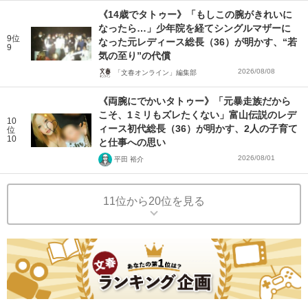
《14歳でタトゥー》「もしこの腕がきれいに
なったら…」少年院を経てシングルマザーに
9位
なった元レディース総長（36）が明かす、“若
9
気の至り”の代償
2026/08/08
「文春オンライン」編集部
《両腕にでかいタトゥー》「元暴走族だから
こそ、1ミリもズレたくない」富山伝説のレデ
10
ィース初代総長（36）が明かす、2人の子育て
位
10
と仕事への思い
2026/08/01
平田 裕介
11位から20位を見る