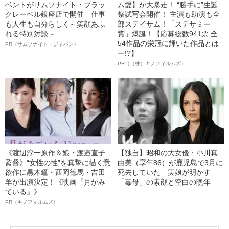
ベントがサムソナイト・ブラッ
ム愛】が大暴走！ “勝手に”生誕
クレーベル銀座店で開催 仕事
祭試写会開催！ 主演も助演も全
も人生も自分らしく～笑顔あふ
部ステイサム！「ステサミー
れる特別対談～
賞」爆誕！【応募総数941票 全
54作品の栄冠に輝いた作品とは
PR（サムソナイト・ジャパン）
ー!?】
PR（（株）キノフィルムズ）
《渡辺淳一原作＆娘・渡邉直子
【独自】昭和の大女優・小川真
監督》“女性の性”を真摯に描く意
由美（享年86）が鹿児島で3月に
欲作に黒木瞳・西岡德馬・吉田
死去していた 実娘が明かす
羊が出演決定！《映画『月がみ
「毒母」の素顔と空白の晩年
ている』》
PR（キノフィルムズ）