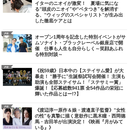
イターのニオイが激変！ 夏場に気にな
る“頭皮のニオイ”や“ベタつき”を解消す
る、“ウィッグのスペシャリスト”が生み出
した徹底ケアとは
PR
オープン1周年を記念した特別イベントがサ
ムソナイト・ブラックレーベル銀座店で開
催 仕事も人生も自分らしく～笑顔あふれ
る特別対談～
PR
《祝59歳》日本中の【ステイサム愛】が大
暴走！ “勝手に”生誕祭試写会開催！ 主演も
助演も全部ステイサム！「ステサミー賞」
爆誕！【応募総数941票 全54作品の栄冠に
輝いた作品とはー!?】
PR
《渡辺淳一原作＆娘・渡邉直子監督》“女性
の性”を真摯に描く意欲作に黒木瞳・西岡德
馬・吉田羊が出演決定！《映画『月がみて
いる』》