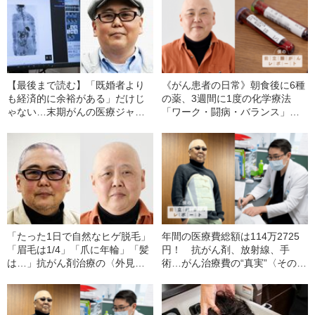
【最後まで読む】「既婚者より
《がん患者の日常》朝食後に6種
も経済的に余裕がある」だけじ
の薬、3週間に1度の化学療法
ゃない…末期がんの医療ジャー
「ワーク・闘病・バランス」の
ナリスト（59歳）だから気づけ
リアル
た「独身がん患者」のメリッ
ト・デメリット
「たった1日で自然なヒゲ脱毛」
年間の医療費総額は114万2725
「眉毛は1/4」「爪に年輪」「髪
円！ 抗がん剤、放射線、手
は…」抗がん剤治療の〈外見の
術…がん治療費の“真実”〈そのう
変化〉を医療ジャーナリストが
ち高額療養費制度で戻ってきた
赤裸々告白
額は…〉