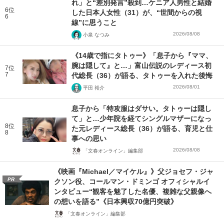
れ」と“差別発言”殺到…ケニア人男性と結婚
6位
した日本人女性（31）が、“世間からの視
6
線”に思うこと
2026/08/08
小泉 なつみ
《14歳で指にタトゥー》「息子から『ママ、
腕は隠して』と…」富山伝説のレディース初
7位
7
代総長（36）が語る、タトゥーを入れた後悔
2026/08/01
平田 裕介
息子から「特攻服はダサい。タトゥーは隠し
て」と…少年院を経てシングルマザーになっ
8位
た元レディース総長（36）が語る、育児と仕
8
事への思い
2026/08/08
「文春オンライン」編集部
《映画『Michael／マイケル』》父ジョセフ・ジャ
PR
クソン役、コールマン・ドミンゴ オフィシャルイ
ンタビュー“観客を魅了した名優、複雑な父親像へ
の想いを語る”《日本興収70億円突破》
「文春オンライン」編集部