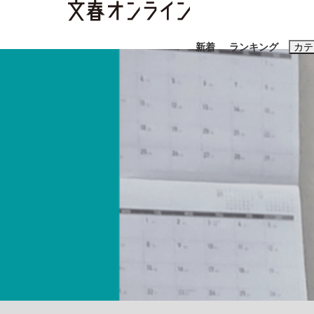
新着
ランキング
カテ
スクープ
ニュー
おすすめのキ
#藤田晋
#三
#玉木雄一郎
「90%は失敗する。でも…」本田圭佑が初め
終戦から81年