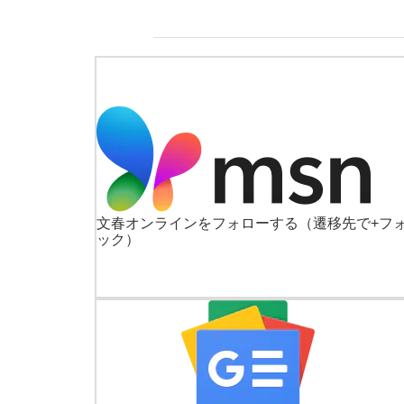
文春オンラインをフォローする
（遷移先で+フ
ック）