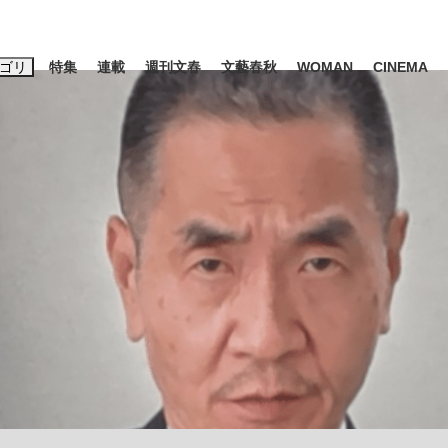
ゴリ
特集
連載
週刊文春
文藝春秋
WOMAN
CINEMA
キーワード入力
ス
エンタメ
ライフ
ビジネス
ーワードタグ一覧
山凌輝
#高市早苗
#後藤真希
#森岡毅
#城彰二
#内田有紀
観る将棋、読
#亀和田武
て明かした日本代表監督に...
「最悪の空気のまま解散」W