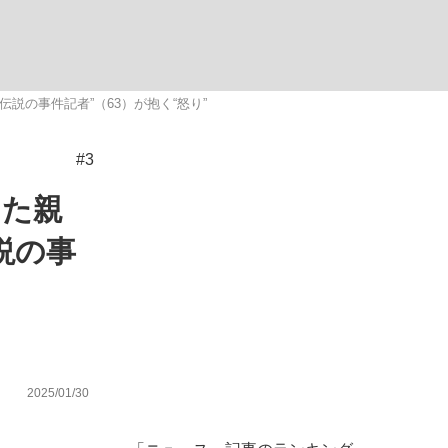
ない資産運用のすべて
の事件記者”（63）が抱く“怒り”
#3
が悲しい」『北の国から』倉本聰氏（91...
った親
説の事
2025/01/30