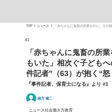
TOP
ニュース
「赤ちゃんに鬼畜の所業を行い、その様
#1
「敗因分析は一切聞かれなかった」侍ジャパン選
キングの誕生を、目撃せよ。
「赤ちゃんに鬼畜の所業
もいた」相次ぐ子どもへ
件記者”（63）が抱く“怒
『事件記者、保育士になる』より #1
the Style
緒方 健二
「目標達成できなかったからと言って…」サッ
ニュース
社会
働き方
教育