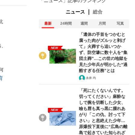
「ニュース」記事のランキング
ニュース
総合
抗
最新
24時間
週間
月間
写真
「遺体の手首をつかむと
腐った肉がズルッと剥げ
格、
て」火葬すら追いつか
NEW
ず、防空壕に数十人を“集
団土葬”…この世の地獄を
見た少年兵が明かした“過
何
酷すぎる任務”とは
育
永井 均
「死にたくないんです。
切ってください」麻酔な
しで腕を切断した少女、
瞼も唇も真っ黒に腫れあ
NEW
がり「この仇、討って下
さい」と息絶えた少年…
原爆投下直後に“広島の離
島で起きていた知られざ