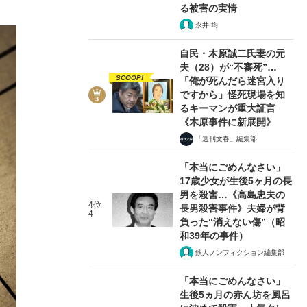
る被害の実情
永井 均
自民・木原誠二氏妻の元
夫（28）が“不審死”…
SCOOP!
「俺が死んだら迷宮入り
ですから」怪死現場を知
るキーマンが重大証言
《木原事件に新展開》
「週刊文春」編集部
「本当にごめんなさい」
17歳少女が生後5ヶ月の長
男を殺害…《高島忠夫の
4位
長男殺害事件》夫婦が背
4
負った“消えない傷”（昭
和39年の事件）
鉄人ノンフィクション編集部
「本当にごめんなさい」
生後5ヵ月の赤ん坊を風呂