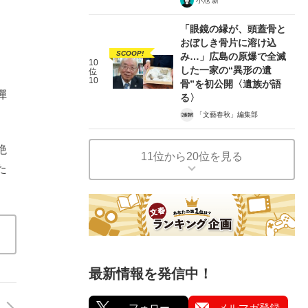
小池 新
「眼鏡の縁が、頭蓋骨と
おぼしき骨片に溶け込
SCOOP!
み…」広島の原爆で全滅
10
した一家の“異形の遺
位
10
骨”を初公開〈遺族が語
憚
る〉
「文藝春秋」編集部
絶
11位から20位を見る
た
最新情報を発信中！
フォロー
メルマガ登録