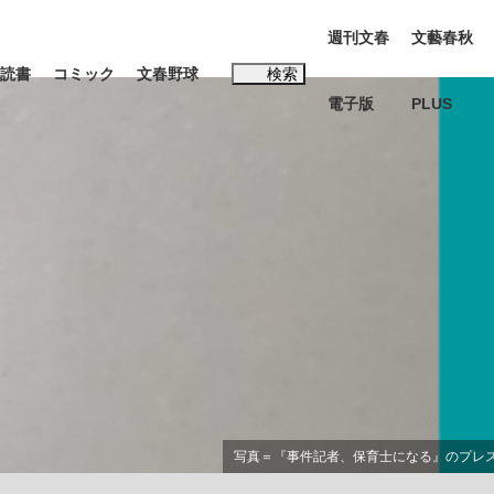
週刊文春
文藝春秋
読書
コミック
文春野球
検索
電子版
PLUS
インタビュー
読書
#松田聖子
む将棋
BC日本代表“敗戦”の真実 選手が明かす...