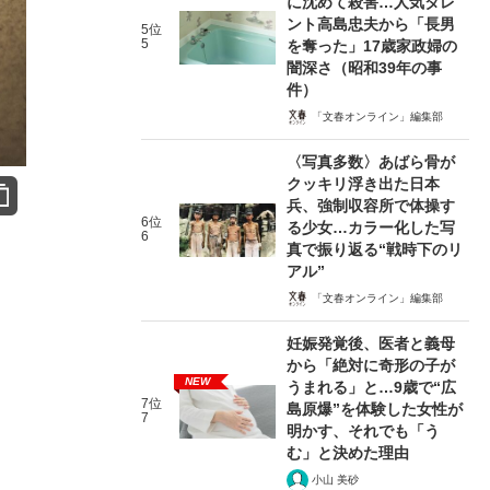
に沈めて殺害…人気タレ
ント高島忠夫から「長男
5位
5
を奪った」17歳家政婦の
闇深さ（昭和39年の事
件）
「文春オンライン」編集部
〈写真多数〉あばら骨が
クッキリ浮き出た日本
兵、強制収容所で体操す
6位
る少女…カラー化した写
6
真で振り返る“戦時下のリ
アル”
「文春オンライン」編集部
妊娠発覚後、医者と義母
から「絶対に奇形の子が
NEW
うまれる」と…9歳で“広
7位
島原爆”を体験した女性が
7
明かす、それでも「う
む」と決めた理由
小山 美砂