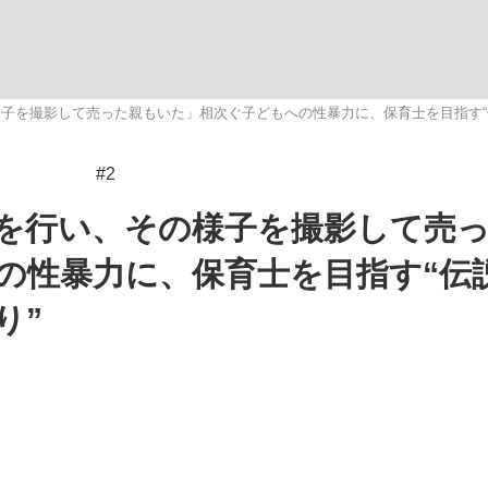
いまさら聞け
子を撮影して売った親もいた」相次ぐ子どもへの性暴力に、保育士を目指す“伝説
#2
手が証言した“NPB聞...
「クマが悪者扱いされているの
を行い、その様子を撮影して売
の性暴力に、保育士を目指す“伝
り”
もっと見る
カー日本代表・森保一監督...