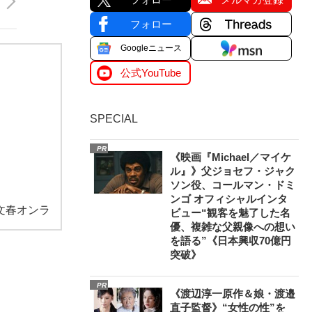
フォロー
Googleニュース
公式YouTube
SPECIAL
PR
《映画『Michael／マイケ
ル』》父ジョセフ・ジャク
ソン役、コールマン・ドミ
ンゴ オフィシャルインタ
文春オンラ
ビュー“観客を魅了した名
優、複雑な父親像への想い
を語る”《日本興収70億円
突破》
PR
《渡辺淳一原作＆娘・渡邉
直子監督》“女性の性”を