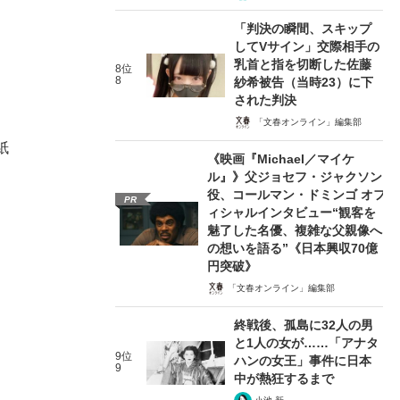
「判決の瞬間、スキップ
してVサイン」交際相手の
乳首と指を切断した佐藤
8位
8
紗希被告（当時23）に下
された判決
「文春オンライン」編集部
紙
《映画『Michael／マイケ
ル』》父ジョセフ・ジャクソン
役、コールマン・ドミンゴ オフ
PR
ィシャルインタビュー“観客を
魅了した名優、複雑な父親像へ
の想いを語る”《日本興収70億
円突破》
「文春オンライン」編集部
終戦後、孤島に32人の男
と1人の女が……「アナタ
9位
ハンの女王」事件に日本
9
中が熱狂するまで