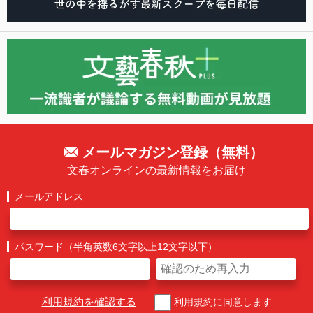
メールマガジン登録（無料）
文春オンラインの最新情報をお届け
メールアドレス
パスワード（半角英数6文字以上12文字以下）
利用規約を確認する
利用規約に同意します