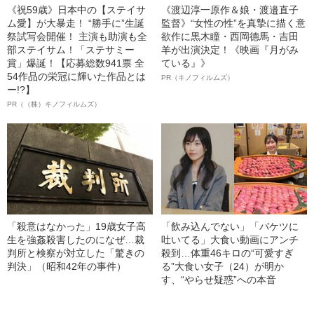
《祝59歳》日本中の【ステイサ
《渡辺淳一原作＆娘・渡邉直子
ム愛】が大暴走！ “勝手に”生誕
監督》“女性の性”を真摯に描く意
祭試写会開催！ 主演も助演も全
欲作に黒木瞳・西岡德馬・吉田
部ステイサム！「ステサミー
羊が出演決定！《映画『月がみ
賞」爆誕！【応募総数941票 全
ている』》
54作品の栄冠に輝いた作品とは
PR（キノフィルムズ）
ー!?】
PR（（株）キノフィルムズ）
「殺意はなかった」19歳女子高
「飲み込んでない」「バケツに
生を強姦殺害したのになぜ…裁
吐いてる」大食い動画にアンチ
判所と検察が対立した「驚きの
殺到…体重46キロの“可愛すぎ
判決」（昭和42年の事件）
る”大食い女子（24）が明か
す、“やらせ疑惑”への本音