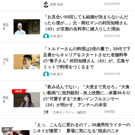
2026/08/01
徳重 龍徳
「お見合い50回しても結婚が決まらないんだ
ったら僕が…」元・商社マンの村田知晴さん
6位
6
（43）が京都の名料亭に婿入りした理由
2024/11/16
中岡 愛子
「トルドーさんの料理は2倍の量で」30代で下
足番からキャリアをスタートさせた老舗料亭
7位
の“養子さん” 村田知晴さん（43）が、広島サ
7
ミットで料理をつくるまで
2024/11/16
中岡 愛子
「飲み込んでない」「大便まで見せろ」“大食
NEW
い動画”に批判殺到→炎上状態に…体重46キロ
8位
の“可愛すぎる”大食いインフルエンサー
8
（24）が明かす、アンチへの本音
5時間前
「文春オンライン」編集部
「えっ、こんなに変わるの？」36歳男性ライターの
PR
ニオイが激変！ 夏場に気になる“頭皮のニオ