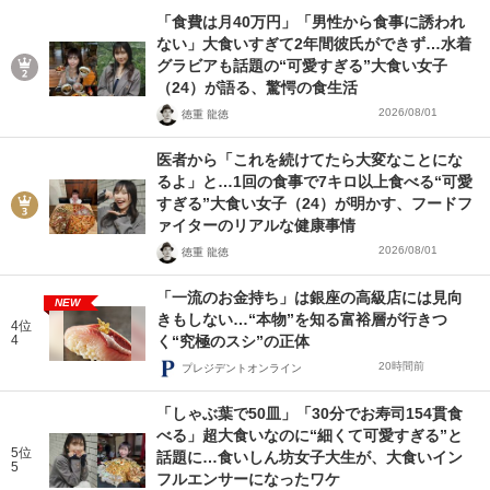
「食費は月40万円」「男性から食事に誘われ
ない」大食いすぎて2年間彼氏ができず…水着
グラビアも話題の“可愛すぎる”大食い女子
（24）が語る、驚愕の食生活
2026/08/01
徳重 龍徳
医者から「これを続けてたら大変なことにな
るよ」と…1回の食事で7キロ以上食べる“可愛
すぎる”大食い女子（24）が明かす、フードフ
ァイターのリアルな健康事情
2026/08/01
徳重 龍徳
「一流のお金持ち」は銀座の高級店には見向
NEW
きもしない…“本物”を知る富裕層が行きつ
4位
4
く“究極のスシ”の正体
20時間前
プレジデントオンライン
「しゃぶ葉で50皿」「30分でお寿司154貫食
べる」超大食いなのに“細くて可愛すぎる”と
5位
話題に…食いしん坊女子大生が、大食いイン
5
フルエンサーになったワケ