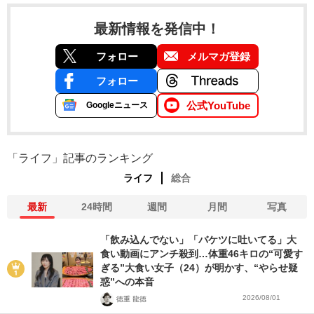
最新情報を発信中！
フォロー
メルマガ登録
フォロー
公式YouTube
Googleニュース
「ライフ」記事のランキング
ライフ
総合
最新
24時間
週間
月間
写真
「飲み込んでない」「バケツに吐いてる」大
食い動画にアンチ殺到…体重46キロの“可愛す
ぎる”大食い女子（24）が明かす、“やらせ疑
惑”への本音
2026/08/01
徳重 龍徳