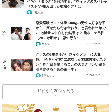
イ”や“ベタつき”を解消する、“ウィッグのスペシャ
リスト”が生み出した徹底ケアとは
二瓶 仁志
恋愛経験ゼロ・体重140kgの男性→好きな子
から「痩せたら付き合おう」と言われ半年で
9位
70kg減量→告白した結果は？ 元非モテ男性
9
（25）が明かす“恋の行方”
2026/07/26
仲 奈々
クラスの3軍男子が「超イケメン」に大変
身…“陰キャ卒業”に成功した33歳男性が気づ
10
いた見た目を整えることの大切さ「いい縁を
位
10
引き寄せるための第一歩」
2024/09/22
市岡 ひかり
11位から20位を見る