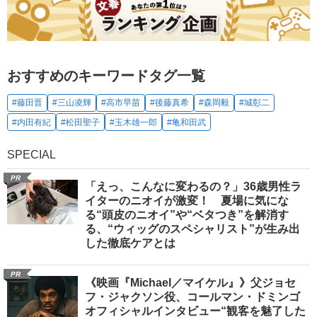
おすすめのキーワードタグ一覧
#藤田晋
#三山凌輝
#高市早苗
#後藤真希
#森岡毅
#城彰二
#内田有紀
#松田聖子
#玉木雄一郎
#亀和田武
SPECIAL
PR
「えっ、こんなに変わるの？」36歳男性ラ
イターのニオイが激変！ 夏場に気にな
る“頭皮のニオイ”や“ベタつき”を解消す
る、“ウィッグのスペシャリスト”が生み出
した徹底ケアとは
PR
《映画『Michael／マイケル』》父ジョセ
フ・ジャクソン役、コールマン・ドミンゴ
オフィシャルインタビュー“観客を魅了した