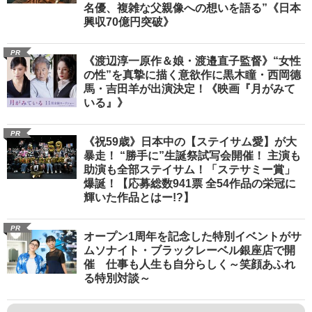
名優、複雑な父親像への想いを語る”《日本
興収70億円突破》
PR
《渡辺淳一原作＆娘・渡邉直子監督》“女性
の性”を真摯に描く意欲作に黒木瞳・西岡德
馬・吉田羊が出演決定！《映画『月がみて
いる』》
PR
《祝59歳》日本中の【ステイサム愛】が大
暴走！ “勝手に”生誕祭試写会開催！ 主演も
助演も全部ステイサム！「ステサミー賞」
爆誕！【応募総数941票 全54作品の栄冠に
輝いた作品とはー!?】
PR
オープン1周年を記念した特別イベントがサ
ムソナイト・ブラックレーベル銀座店で開
催 仕事も人生も自分らしく～笑顔あふれ
る特別対談～