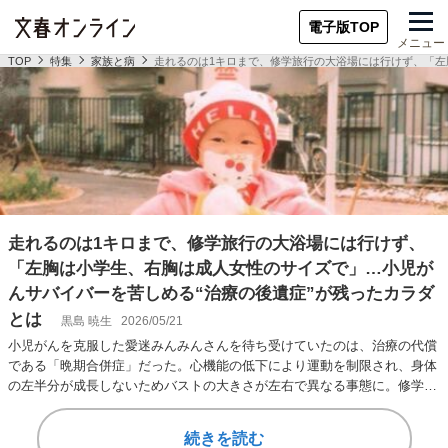
電子版TOP
メニュー
TOP
特集
家族と病
走れるのは1キロまで、修学旅行の大浴場には行けず、「左
走れるのは1キロまで、修学旅行の大浴場には行けず、
「左胸は小学生、右胸は成人女性のサイズで」…小児が
んサバイバーを苦しめる“治療の後遺症”が残ったカラダ
とは
黒島 暁生
2026/05/21
小児がんを克服した愛迷みんみんさんを待ち受けていたのは、治療の代償
である「晩期合併症」だった。心機能の低下により運動を制限され、身体
の左半分が成長しないためバストの大きさが左右で異なる事態に。修学旅
行での孤立や女子…
続きを読む