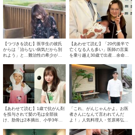
【つづきを読む】医学生の彼氏
【あわせて読む】「20代後半で
からは「治らない病気だから別
亡くなる人も多い」医師の言葉
れよう」と…難治性の希少がん
を乗り越え30歳で出産…余命宣
に苦しめられる女性が経験して
告を受けた小児がんサバイバー
きた、異性からかけられた“ひど
による“子育て”の実情
すぎる言葉”
【あわせて読む】1歳で抗がん剤
「これ、がんじゃんかよ。お医
を投与されて髪の毛は全部抜
者さんになんて言われてんだ
け、肋骨は2本摘出、小学3年生
よ！」人気料理人・笠原将弘が
時には母が血相を変えて…「世
思わず声を荒げた亡き妻が“がん
界で2番目にきつい抗がん剤」の
と診断された瞬間”