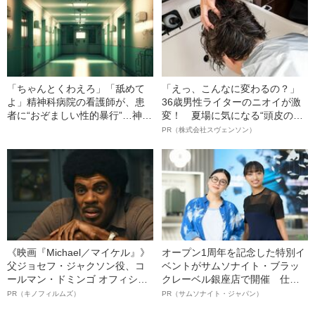
投与まで経験した女性が忘れら
れない“幼少期の一番印象深い記
憶”
「ちゃんとくわえろ」「舐めて
「えっ、こんなに変わるの？」
よ」精神科病院の看護師が、患
36歳男性ライターのニオイが激
者に“おぞましい性的暴行”…神
変！ 夏場に気になる“頭皮のニ
戸・神出病院で起きた“前代未聞
オイ”や“ベタつき”を解消す
PR（株式会社スヴェンソン）
の虐待事件”
る、“ウィッグのスペシャリス
ト”が生み出した徹底ケアとは
《映画『Michael／マイケル』》
オープン1周年を記念した特別イ
父ジョセフ・ジャクソン役、コ
ベントがサムソナイト・ブラッ
ールマン・ドミンゴ オフィシャ
クレーベル銀座店で開催 仕事
ルインタビュー“観客を魅了した
も人生も自分らしく～笑顔あふ
PR（キノフィルムズ）
PR（サムソナイト・ジャパン）
名優、複雑な父親像への想いを
れる特別対談～