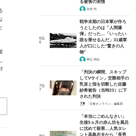
る被害の実情
。
永井 均
る
な
戦争末期の日本軍が作ろ
と
うとしたのは「人間爆
弾」だった…「いったい
。
6位
誰を乗せるんだ」31歳軍
6
人が口にした“驚きの人
業
物”
し
神立 尚紀
対
「判決の瞬間、スキップ
してVサイン」交際相手の
乳首と指を切断した佐藤
7位
7
紗希被告（当時23）に下
された判決
「文春オンライン」編集部
「本当にごめんなさい」
生後5ヵ月の赤ん坊を風呂
に沈めて殺害…人気タレ
ント高島忠夫から「長男