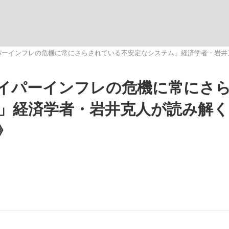
いまさら聞け
パーインフレの危機に常にさらされている不安定なシステム」経済学者・岩井
イパーインフレの危機に常にさ
手が証言した“NPB聞...
「クマが悪者扱いされているの
」経済学者・岩井克人が読み解
》
もっと見る
カー日本代表・森保一監督...