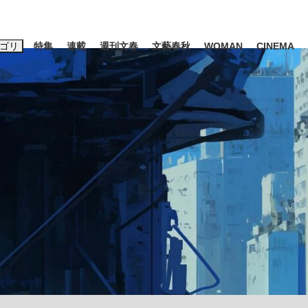
ゴリ
特集
連載
週刊文春
文藝春秋
WOMAN
CINEMA
キーワード入力
ス
エンタメ
ライフ
ビジネス
ーワードタグ一覧
山凌輝
#高市早苗
#後藤真希
#森岡毅
#城彰二
#内田有紀
観る将棋、読
#亀和田武
て明かした日本代表監督に...
「最悪の空気のまま解散」W