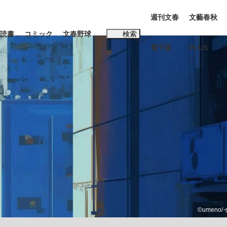
週刊文春
文藝春秋
読書
コミック
文春野球
検索
電子版
PLUS
インタビュー
読書
#松田聖子
む将棋
BC日本代表“敗戦”の真実 選手が明かす...