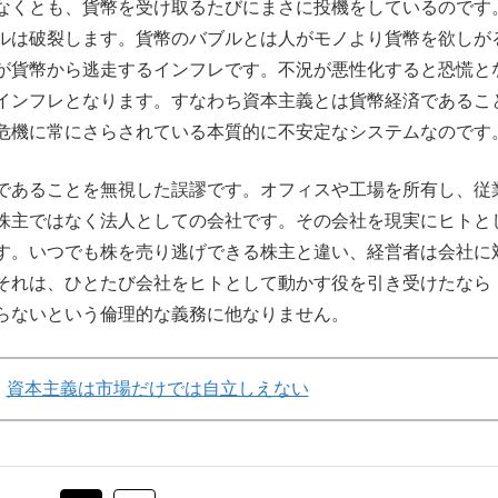
なくとも、貨幣を受け取るたびにまさに投機をしているのです
ルは破裂します。貨幣のバブルとは人がモノより貨幣を欲しが
が貨幣から逃走するインフレです。不況が悪性化すると恐慌と
インフレとなります。すなわち資本主義とは貨幣経済であるこ
危機に常にさらされている本質的に不安定なシステムなのです
であることを無視した誤謬です。オフィスや工場を所有し、従
株主ではなく法人としての会社です。その会社を現実にヒトと
す。いつでも株を売り逃げできる株主と違い、経営者は会社に
それは、ひとたび会社をヒトとして動かす役を引き受けたなら
らないという倫理的な義務に他なりません。
資本主義は市場だけでは自立しえない