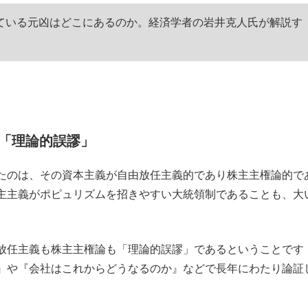
もっと見る
ている元凶はどこにあるのか。経済学者の岩井克人氏が解説す
「理論的誤謬」
たのは、その資本主義が自由放任主義的であり株主主権論的で
主主義がポピュリズムを招きやすい大統領制であることも、大
放任主義も株主主権論も「理論的誤謬」であるということです
』や『会社はこれからどうなるのか』などで長年にわたり論証