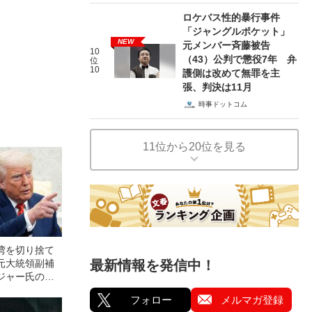
ロケバス性的暴行事件
「ジャングルポケット」
NEW
元メンバー斉藤被告
10
（43）公判で懲役7年 弁
位
10
護側は改めて無罪を主
張、判決は11月
時事ドットコム
11位から20位を見る
湾を切り捨て
元大統領副補
最新情報を発信中！
ジャー氏の警
フォロー
メルマガ登録