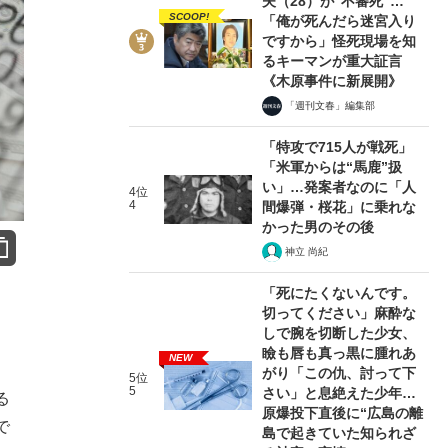
夫（28）が“不審死”…
SCOOP!
「俺が死んだら迷宮入り
ですから」怪死現場を知
るキーマンが重大証言
《木原事件に新展開》
「週刊文春」編集部
「特攻で715人が戦死」
「米軍からは“馬鹿”扱
い」…発案者なのに「人
4位
4
間爆弾・桜花」に乗れな
かった男のその後
神立 尚紀
「死にたくないんです。
切ってください」麻酔な
しで腕を切断した少女、
瞼も唇も真っ黒に腫れあ
NEW
がり「この仇、討って下
5位
5
さい」と息絶えた少年…
る
原爆投下直後に“広島の離
で
島で起きていた知られざ