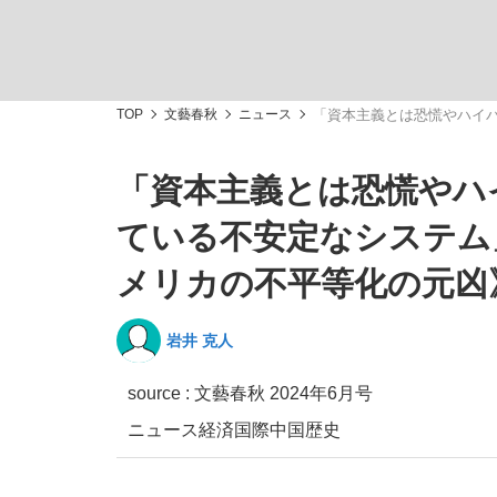
TOP
文藝春秋
ニュース
「資本主義とは恐慌やハイ
「資本主義とは恐慌やハ
「敗因分析は一切聞かれなかった」侍ジャパン選
キングの誕生を、目撃せよ。
ている不安定なシステム
メリカの不平等化の元凶
岩井 克人
the Style
source :
文藝春秋 2024年6月号
ニュース
経済
国際
中国
歴史
「目標達成できなかったからと言って…」サッ