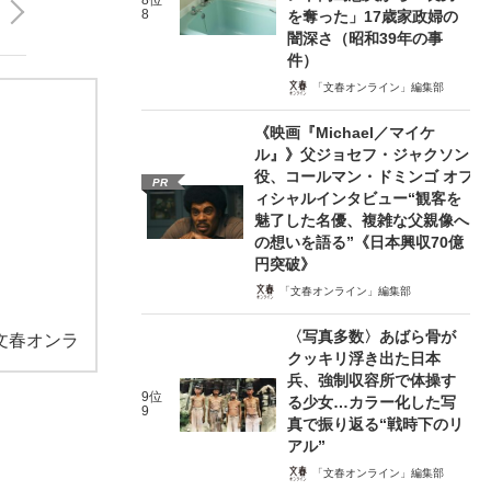
8位
8
を奪った」17歳家政婦の
闇深さ（昭和39年の事
件）
「文春オンライン」編集部
《映画『Michael／マイケ
ル』》父ジョセフ・ジャクソン
役、コールマン・ドミンゴ オフ
PR
ィシャルインタビュー“観客を
魅了した名優、複雑な父親像へ
の想いを語る”《日本興収70億
円突破》
「文春オンライン」編集部
〈写真多数〉あばら骨が
文春オンラ
クッキリ浮き出た日本
兵、強制収容所で体操す
9位
る少女…カラー化した写
9
真で振り返る“戦時下のリ
アル”
「文春オンライン」編集部