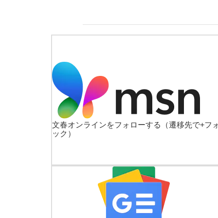
文春オンラインをフォローする
（遷移先で+フ
ック）