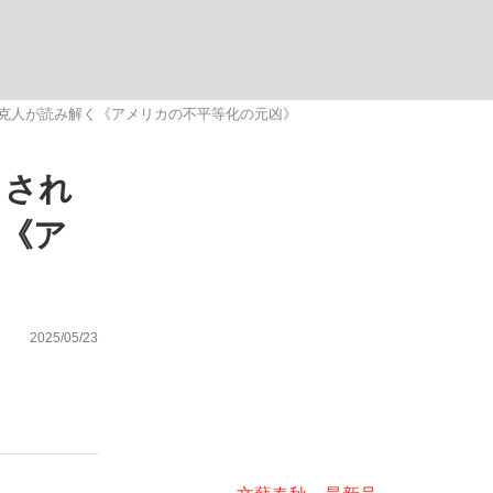
ない資産運用のすべて
克人が読み解く《アメリカの不平等化の元凶》
らされ
が悲しい」『北の国から』倉本聰氏（91...
く《ア
2025/05/23