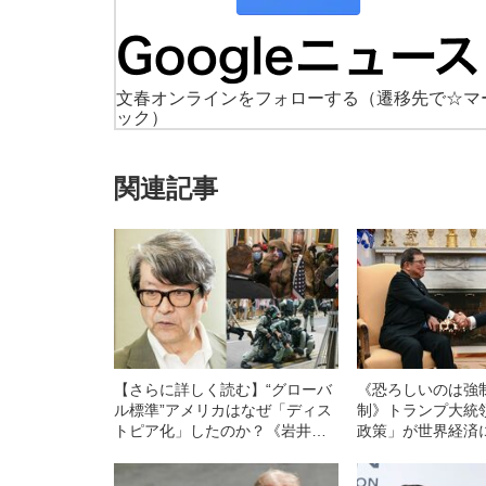
文春オンラインをフォローする
（遷移先で☆マ
ック）
関連記事
【さらに詳しく読む】“グローバ
《恐ろしいのは強
ル標準”アメリカはなぜ「ディス
制》トランプ大統
トピア化」したのか？《岩井克
政策」が世界経済
人が見る近未来の世界》
とし穴”とは？