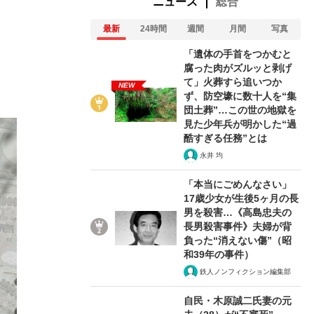
ニュース
総合
最新
24時間
週間
月間
写真
「遺体の手首をつかむと
腐った肉がズルッと剥げ
て」火葬すら追いつか
NEW
ず、防空壕に数十人を“集
団土葬”…この世の地獄を
見た少年兵が明かした“過
酷すぎる任務”とは
永井 均
「本当にごめんなさい」
17歳少女が生後5ヶ月の長
男を殺害…《高島忠夫の
長男殺害事件》夫婦が背
負った“消えない傷”（昭
和39年の事件）
鉄人ノンフィクション編集部
自民・木原誠二氏妻の元