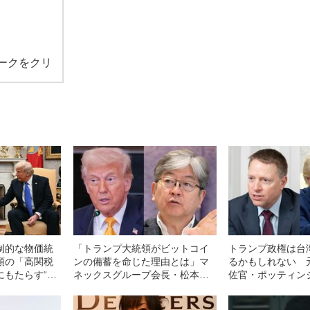
ークをクリ
制的な物価統
「トランプ大統領がビットコイ
トランプ政権は台
領の「高関税
ンの備蓄を命じた理由とは」マ
るかもしれない 
にもたらす“落
ネックスグループ会長・松本大
佐官・ポッティン
氏が暗号資産の展望を語った
告