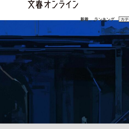
新着
ランキング
カテ
スクープ
ニュー
おすすめのキ
#藤田晋
#三
#玉木雄一郎
「90%は失敗する。でも…」本田圭佑が初め
終戦から81年