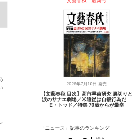
文藝春秋 最新号
あ
2026年7月10日 発売
い
【文藝春秋 目次】高市早苗研究 裏切りと
涙のサナエ劇場／米追従は自殺行為だ
E・トッド／特集 70歳からが最幸
し
「ニュース」記事のランキング