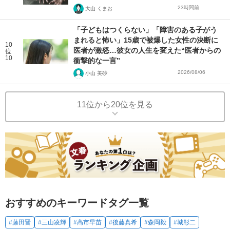
23時間前
大山 くまお
「子どもはつくらない」「障害のある子がう
まれると怖い」15歳で被爆した女性の決断に
10
医者が激怒…彼女の人生を変えた“医者からの
位
10
衝撃的な一言”
2026/08/06
小山 美砂
11位から20位を見る
おすすめのキーワードタグ一覧
#藤田晋
#三山凌輝
#高市早苗
#後藤真希
#森岡毅
#城彰二