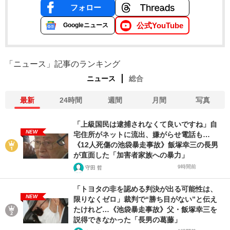
フォロー
公式YouTube
Googleニュース
「ニュース」記事のランキング
ニュース
総合
最新
24時間
週間
月間
写真
「上級国民は逮捕されなくて良いですね」自
NEW
宅住所がネットに流出、嫌がらせ電話も…
《12人死傷の池袋暴走事故》飯塚幸三の長男
が直面した「加害者家族への暴力」
9時間前
守田 哲
「トヨタの非を認める判決が出る可能性は、
NEW
限りなくゼロ」裁判で“勝ち目がない”と伝え
たけれど…《池袋暴走事故》父・飯塚幸三を
説得できなかった「長男の葛藤」