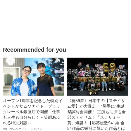
Recommended for you
オープン1周年を記念した特別イ
《祝59歳》日本中の【ステイサ
ベントがサムソナイト・ブラッ
ム愛】が大暴走！ “勝手に”生誕
クレーベル銀座店で開催 仕事
祭試写会開催！ 主演も助演も全
も人生も自分らしく～笑顔あふ
部ステイサム！「ステサミー
れる特別対談～
賞」爆誕！【応募総数941票 全
54作品の栄冠に輝いた作品とは
PR（サムソナイト・ジャパン）