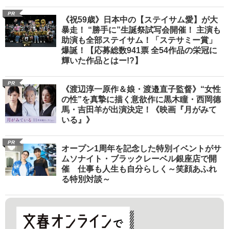
PR
《祝59歳》日本中の【ステイサム愛】が大
暴走！ “勝手に”生誕祭試写会開催！ 主演も
助演も全部ステイサム！「ステサミー賞」
爆誕！【応募総数941票 全54作品の栄冠に
輝いた作品とはー!?】
PR
《渡辺淳一原作＆娘・渡邉直子監督》“女性
の性”を真摯に描く意欲作に黒木瞳・西岡德
馬・吉田羊が出演決定！《映画『月がみて
いる』》
PR
オープン1周年を記念した特別イベントがサ
ムソナイト・ブラックレーベル銀座店で開
催 仕事も人生も自分らしく～笑顔あふれ
る特別対談～