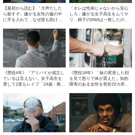
【最初から読む】「大声だした
「オレは性病じゃないから安心
ら殺すぞ」嫌がる女性の服の中
しろ」嫌がる女子高生をムリヤ
に手を入れて…なぜ誰も助けな
リ…精子のDNAは一致したのに
かった？「特急列車でレイプ事
「24歳の強姦魔」がなかなか裁
件」がまかり通った理由（2006
かれなかった理由（2006年の事
年の事件）
件）
《懲役4年》「アリバイが成立し
《懲役18年》「妹の変形した顔
ているは言えない」女子高生を
を見て怒りで体が震えた」知的
脅して2度もレイプ「24歳・教育
障害のある女性を骨折20カ所、
関係者」のその後（2006年の事
内臓破裂するまでボコボコに…
件）
「時効を主張する犯人男」の末
路（2011年の事件）