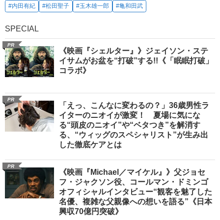
#内田有紀
#松田聖子
#玉木雄一郎
#亀和田武
SPECIAL
PR
《映画『シェルター』》ジェイソン・ステ
イサムがお盆を“打破”する!!《「眠眠打破」
コラボ》
PR
「えっ、こんなに変わるの？」36歳男性ラ
イターのニオイが激変！ 夏場に気にな
る“頭皮のニオイ”や“ベタつき”を解消す
る、“ウィッグのスペシャリスト”が生み出
した徹底ケアとは
PR
《映画『Michael／マイケル』》父ジョセ
フ・ジャクソン役、コールマン・ドミンゴ
オフィシャルインタビュー“観客を魅了した
名優、複雑な父親像への想いを語る”《日本
興収70億円突破》