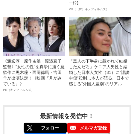
ー!?】
PR（（株）キノフィルムズ）
《渡辺淳一原作＆娘・渡邉直子
「黒人の下半身に惹かれて結婚
監督》“女性の性”を真摯に描く意
したんだろ」ケニア人男性と結
欲作に黒木瞳・西岡德馬・吉田
婚した日本人女性（31）に“誹謗
羊が出演決定！《映画『月がみ
中傷”殺到…本人が語る、日本で
ている』》
感じる“外国人差別”のリアル
PR（キノフィルムズ）
最新情報を発信中！
フォロー
メルマガ登録