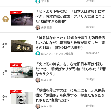
9時間前
守田 哲
「ヒトより下等な獣」「日本人は皆殺しにす
NEW
べき」特攻作戦が敵国・アメリカ世論に与え
た“残酷すぎる影響”
6時間前
保阪 正康
「殺意はなかった」19歳女子高生を強姦殺害
したのになぜ…裁判所と検察が対立した「驚
4位
4
きの判決」（昭和42年の事件）
2026/08/07
鉄人ノンフィクション編集部
「史上初の特攻」を、なぜ旧日本軍は“隠し
NEW
た”のか…若者ばかりが死地に送られた「残酷
5位
5
なカラクリ」
6時間前
保阪 正康
「敵機を落とすのは一にも二にも…」東條英
NEW
機の「無能さ」を象徴する、学生たちをあき
6位
6
れさせた“言葉”とは？
6時間前
保阪 正康