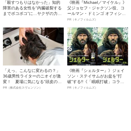
「殺すつもりはなかった」知的
《映画『Michael／マイケル』》
障害のある女性を“内臓破裂する
父ジョセフ・ジャクソン役、コ
までボコボコ”に…ヤクザの力で
ールマン・ドミンゴ オフィシャ
「11年逃げた男」のその後
ルインタビュー“観客を魅了した
PR（キノフィルムズ）
（2011年の事件）
名優、複雑な父親像への想いを
語る”《日本興収70億円突破》
「えっ、こんなに変わるの？」
《映画『シェルター』》ジェイ
36歳男性ライターのニオイが激
ソン・ステイサムがお盆を“打
変！ 夏場に気になる“頭皮のニ
破”する!!《「眠眠打破」コラ
オイ”や“ベタつき”を解消す
ボ》
PR（株式会社スヴェンソン）
PR（キノフィルムズ）
る、“ウィッグのスペシャリス
ト”が生み出した徹底ケアとは