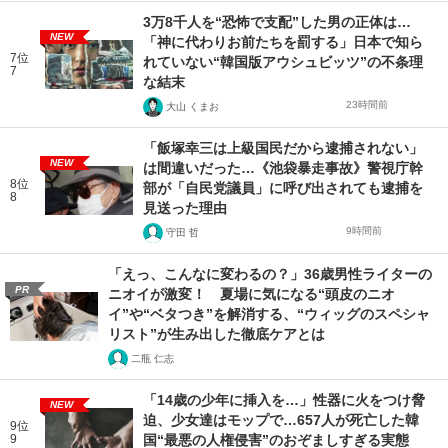
3万8千人を“恐怖で支配”した男の正体は…
NEW
「神に代わりお前たちを罰する」日本で知ら
7位
れていない“韓国版アウシュビッツ”の不条理
7
な結末
23時間前
大山 くまお
「飯塚幸三は上級国民だから逮捕されない」
NEW
は間違いだった…《池袋暴走事故》警視庁幹
8位
部が「自民党議員」に呼び出されても逮捕を
8
見送った理由
9時間前
守田 哲
「えっ、こんなに変わるの？」36歳男性ライターの
PR
ニオイが激変！ 夏場に気になる“頭皮のニオ
イ”や“ベタつき”を解消する、“ウィッグのスペシャ
リスト”が生み出した徹底ケアとは
二瓶 仁志
「14歳の少年に挿入を…」性器に火をつけ脅
NEW
迫、少女達はモップで…657人が死亡した韓
9位
9
国“最悪の人権侵害”のおぞましすぎる実態