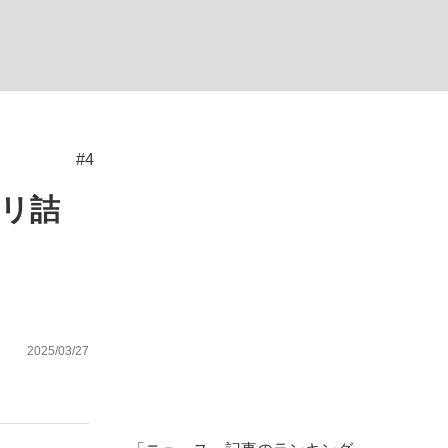
む将棋
#4
った」侍ジャパン選手が証言した“NPB聞...
クリ詰
2025/03/27