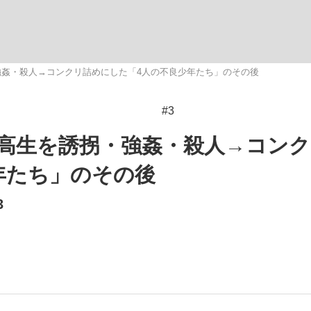
観る将棋、読
強姦・殺人→コンクリ詰めにした「4人の不良少年たち」のその後
#3
”の真実 選手が明かす...
「敗因分析は一切聞かれなか
子高生を誘拐・強姦・殺人→コン
年たち」のその後
3
の国から』倉本聰氏（91...