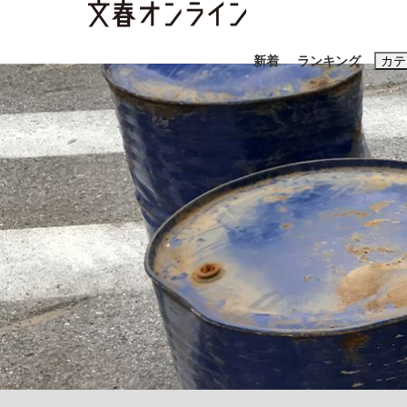
新着
ランキング
カテ
スクープ
ニュー
おすすめのキ
#藤田晋
#三
#玉木雄一郎
《BTS厳戒トーキョー滞在記》RM→渋谷で飲
日本生まれのK-POPアイドルたち