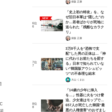
保阪 正康
「史上初の特攻」を、な
ぜ旧日本軍は“隠した”の
NEW
か…若者ばかりが死地に
6位
6
送られた「残酷なカラク
リ」
保阪 正康
3万8千人を“恐怖で支
配”した男の正体は…「神
に代わりお前たちを罰す
7位
る」日本で知られていな
7
い“韓国版アウシュビッ
ツ”の不条理な結末
大山 くまお
関
「14歳の少年に挿入
を…」性器に火をつけ脅
迫、少女達はモップで…
C
8位
657人が死亡した韓国“最
8
悪の人権侵害”のおぞまし
認