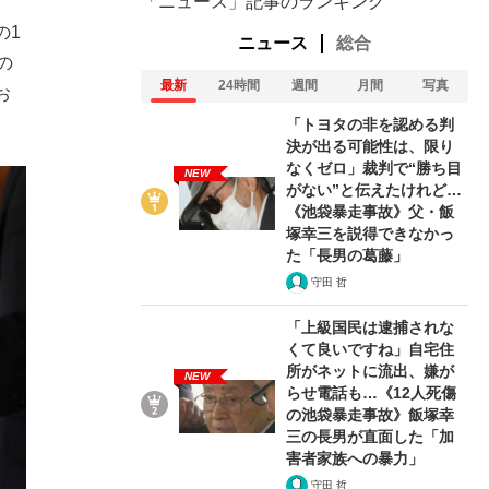
「ニュース」記事のランキング
の1
ニュース
総合
の
最新
24時間
週間
月間
写真
お
「トヨタの非を認める判
決が出る可能性は、限り
なくゼロ」裁判で“勝ち目
NEW
がない”と伝えたけれど…
《池袋暴走事故》父・飯
塚幸三を説得できなかっ
た「長男の葛藤」
守田 哲
「上級国民は逮捕されな
くて良いですね」自宅住
所がネットに流出、嫌が
NEW
らせ電話も…《12人死傷
の池袋暴走事故》飯塚幸
三の長男が直面した「加
害者家族への暴力」
守田 哲