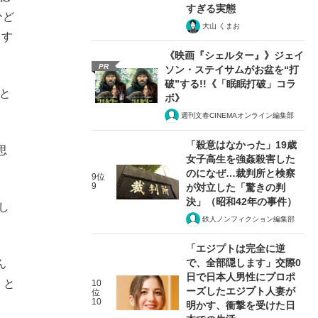
すぎる実態
ひど
大山 くまお
、す
《映画『シェルター』》ジェイ
PR
ソン・ステイサムがお盆を“打
破”する!!《「眠眠打破」コラ
と
ボ》
週刊文春CINEMAオンライン編集部
「殺意はなかった」19歳
思
女子高生を強姦殺害した
のになぜ…裁判所と検察
9位
9
が対立した「驚きの判
決」（昭和42年の事件）
し
鉄人ノンフィクション編集部
「エジプトは完全に逆
で、全部隠します」交際0
ん
日で日本人男性にプロポ
」と
10
ーズしたエジプト人妻が
位
10
明かす、衝撃を受けた日