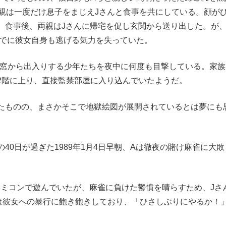
の両親は一度だけ息子をまじえJさんと食事を共にしている。顔が
、食事後、両親はJさんに帰宅を促し玄関から送り出した。が
すでに彼女自身も逃げる気力を失っていた。
窓から出入りする少年たちを夜中に何度も目撃している。家族
2階に上り、直接監禁部屋に入り込んでいたようだ。
たものの、まさかそこで地獄絵図が展開されているとは夢にも
。
0日が過ぎた1989年1月4日早朝、Aは徹夜の賭け麻雀に大敗
ミコンで遊んでいたが、麻雀に負けた鬱憤を晴らすため、Jさ
は彼女への暴行に飽き飽きしており、「ひさしぶりにやるか！