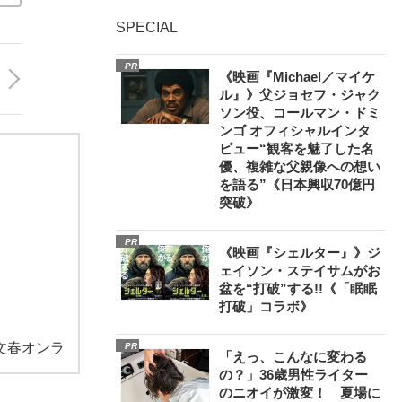
SPECIAL
PR
《映画『Michael／マイケ
ル』》父ジョセフ・ジャク
ソン役、コールマン・ドミ
ンゴ オフィシャルインタ
ビュー“観客を魅了した名
優、複雑な父親像への想い
を語る”《日本興収70億円
突破》
PR
《映画『シェルター』》ジ
ェイソン・ステイサムがお
盆を“打破”する!!《「眠眠
打破」コラボ》
文春オンラ
PR
「えっ、こんなに変わる
の？」36歳男性ライター
のニオイが激変！ 夏場に