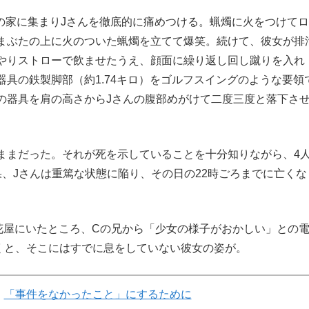
の家に集まりJさんを徹底的に痛めつける。蝋燭に火をつけて
まぶたの上に火のついた蝋燭を立てて爆笑。続けて、彼女が排
やりストローで飲ませたうえ、顔面に繰り返し回し蹴りを入れ
具の鉄製脚部（約1.74キロ）をゴルフスイングのような要領
の器具を肩の高さからJさんの腹部めがけて二度三度と落下さ
まだった。それが死を示していることを十分知りながら、4
、Jさんは重篤な状態に陥り、その日の22時ごろまでに亡くな
花屋にいたところ、Cの兄から「少女の様子がおかしい」との
くと、そこにはすでに息をしていない彼女の姿が。
「事件をなかったこと」にするために