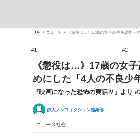
TOP
ニュース
《懲役は…》17歳の女子高生を誘拐・
#1
#2
「最悪の空気のまま解散」WBC日本代表“敗戦
私のあのとき、私のいま
《懲役は…》17歳の女
めにした「4人の不良少
『映画になった恐怖の実話Ⅳ』より #
鉄人ノンフィクション編集部
ニュース
社会
「クマが悪者扱いされているのが悲しい」『北
キングの誕生を、目撃せよ。