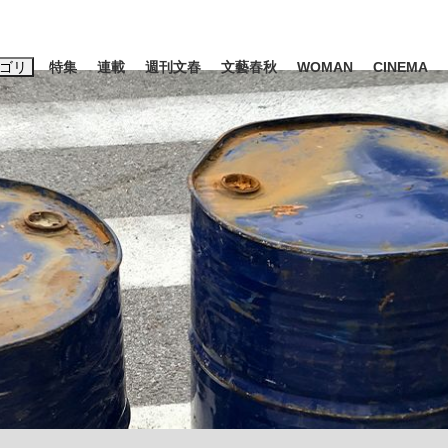
ゴリ
特集
連載
週刊文春
文藝春秋
WOMAN
CINEMA
キーワード入力
ス
エンタメ
ライフ
ビジネス
ーワードタグ一覧
山凌輝
#高市早苗
#後藤真希
#森岡毅
#城彰二
#内田有紀
#亀和田武
み会、JIN→伊豆の...
「90%は失敗する。でも…」
終戦から81