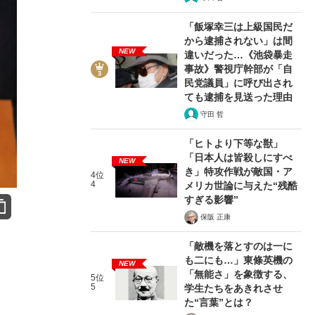
「飯塚幸三は上級国民だ
から逮捕されない」は間
NEW
違いだった…《池袋暴走
事故》警視庁幹部が「自
民党議員」に呼び出され
ても逮捕を見送った理由
守田 哲
「ヒトより下等な獣」
「日本人は皆殺しにすべ
NEW
き」特攻作戦が敵国・ア
4位
4
メリカ世論に与えた“残酷
すぎる影響”
保阪 正康
「敵機を落とすのは一に
も二にも…」東條英機の
NEW
「無能さ」を象徴する、
5位
5
学生たちをあきれさせ
た“言葉”とは？