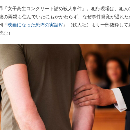
「女子高生コンクリート詰め殺人事件」。犯行現場は、犯人
もっと見る
もっと見る
は彼の両親も住んでいたにもかかわらず、なぜ事件発覚が遅れた
刊『
映画になった恐怖の実話Ⅳ
』（鉄人社）より一部抜粋して
読む）