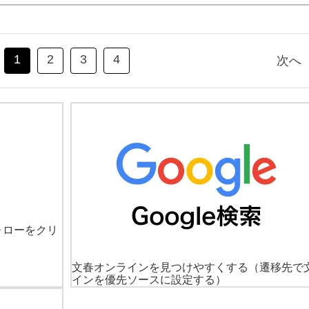
1
2
3
4
次へ
ォローをクリ
文春オンラインを見つけやすくする
（遷移先で
インを優先ソースに設定する）