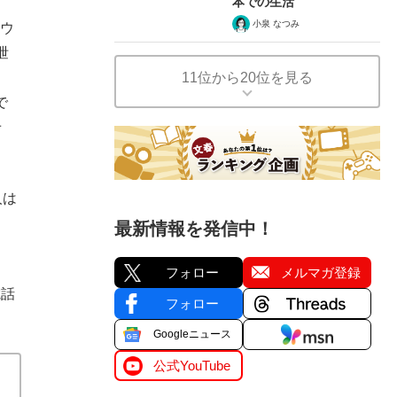
本での生活
小泉 なつみ
ロウ
泄
11位から20位を見る
で
せ
人は
最新情報を発信中！
フォロー
メルマガ登録
電話
フォロー
Googleニュース
公式YouTube