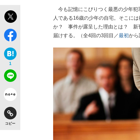
今も記憶にこびりつく最悪の少年犯罪
人である16歳の少年の自宅。そこに
か？ 事件が露呈した理由とは？ 新
届けする。（全4回の3回目／
最初
から
1
コピー