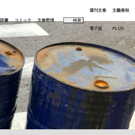
週刊文春
文藝春秋
読書
コミック
文春野球
検索
電子版
PLUS
インタビュー
読書
#松田聖子
本田圭佑が初めて明かした日本代表監督に...
年