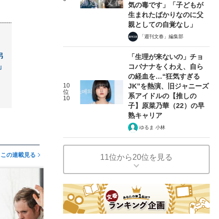
気の毒です」「子どもが
生まれたばかりなのに父
親としての自覚なし」
「週刊文春」編集部
弔
「生理が来ないの」チョ
」
コバナナをくわえ、自ら
の経血を…“狂気すぎる
10
JK”を熱演、旧ジャニーズ
位
系アイドルの【推しの
10
子】原菜乃華（22）の早
熟キャリア
ゆるま 小林
この連載見る
11位から20位を見る