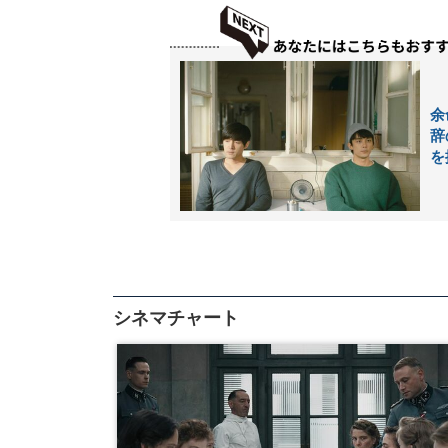
余
辞
を
シネマチャート