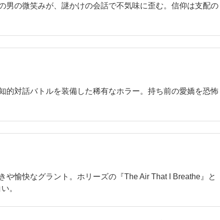
の男の微笑みが、謎かけの会話で不気味に歪む。信仰は支配の
知的対話バトルを装備した稀有なホラー。持ち前の愛嬌を恐怖
快なグラント。ホリーズの『The Air That I Breathe』と
白い。