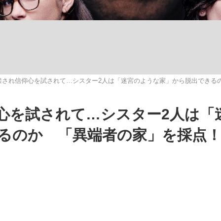
いまさら聞け
禁され信仰心を試されて…シスター2人は「迷宮のような家」から脱出できる
手が証言した“NPB聞...
「クマが悪者扱いされているの
心を試されて…シスター2人は「
るのか 「異端者の家」を採点
もっと見る
カー日本代表・森保一監督...