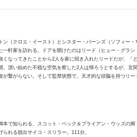
もっと見る
トン（クロエ・イースト）とシスター・バーンズ（ソフィー・
た一軒家を訪れる。ドアを開けたのはリード（ヒュー・グラン
強くなってきたことから2人を家に招き入れたリードだが、「
開。漂い始めた不穏な空気を察した2人は帰ろうとするが、玄
波が繋がらない。そして監禁状態で、天才的な頭脳を持つリー
脚本で知られる、スコット・ベック＆ブライアン・ウッズの脚
られる脱出サイコ・スリラー。111分。