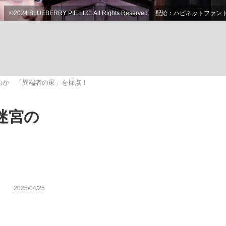
ない資産運用のすべて
のか 「異端者の家」を採点！
が悲しい」『北の国から』倉本聰氏（91...
迷宮の
！
2025/04/25