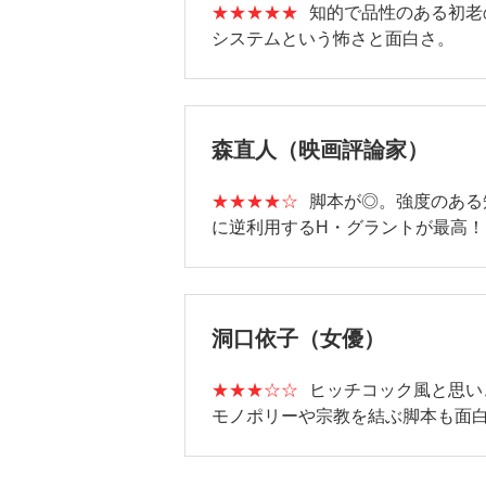
★★★★★
知的で品性のある初老
システムという怖さと面白さ。
森直人（映画評論家）
★★★★☆
脚本が◎。強度のある
に逆利用するH・グラントが最高！
洞口依子（女優）
★★★☆☆
ヒッチコック風と思いきや愉
モノポリーや宗教を結ぶ脚本も面