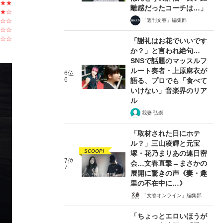
★★
離感だったコーチは…」
★☆
「週刊文春」編集部
☆☆
☆☆
☆☆
「謝礼はお花でいいです
か？」と言われ絶句…
SNSで話題のマッスルフ
ルート奏者・上原麻衣が
6位
6
語る、プロでも「食べて
いけない」音楽界のリア
ル
我妻 弘崇
「取材された日にホテ
ル？」三山凌輝と元宝
SCOOP!
塚・花乃まりあの連日密
7位
会…文春直撃→まさかの
7
展開に驚きの声《妻・趣
里の不在中に…》
「文春オンライン」編集部
「ちょっとエロいほうが