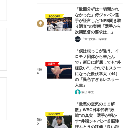
「敗因分析は一切聞かれ
なかった」侍ジャパン選
SCOOP!
手が証言した“NPB聞き取
り調査”の実態「選手から
次期監督の要求は…」
「週刊文春」編集部
「僕は根っこが違う。イ
ロモノ団体から来たん
で」新日に所属しても“外
NEW
様扱い”…それでもスター
4位
4
になった飯伏幸太（44）
の「異色すぎるレスラー
人生」
飯伏 幸太
「最悪の空気のまま解
散」WBC日本代表“敗
SCOOP!
戦”の真実 選手が明か
5位
す“井端ジャパン”首脳陣
5
ほんとうの評価「良い距