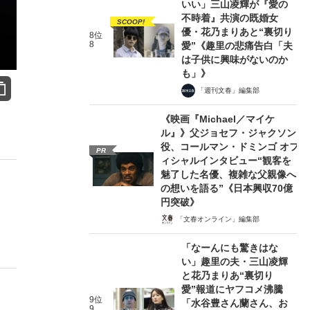
いい」三山凌輝が『愛の
不時着』共演の既婚女
SCOOP!
優・花乃まりあと“裏切り
8位
8
愛”《趣里の悲痛告白「夫
は子供に興味がないのか
も」》
「週刊文春」編集部
《映画『Michael／マイケ
ル』》父ジョセフ・ジャクソン
役、コールマン・ドミンゴ オフ
PR
ィシャルインタビュー“観客を
魅了した名優、複雑な父親像へ
の想いを語る”《日本興収70億
円突破》
「文春オンライン」編集部
「なーんにも驚きはな
い」趣里の夫・三山凌輝
と花乃まりあ“裏切り
愛”報道にヤフコメ沸騰
9位
「水谷豊さん蘭さん、お
9