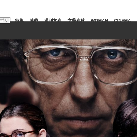
ゴリ
特集
連載
週刊文春
文藝春秋
WOMAN
CINEMA
キーワード入力
ス
エンタメ
ライフ
ビジネス
ーワードタグ一覧
山凌輝
#高市早苗
#後藤真希
#森岡毅
#城彰二
#内田有紀
観る将棋、読
#亀和田武
て明かした日本代表監督に...
「最悪の空気のまま解散」W