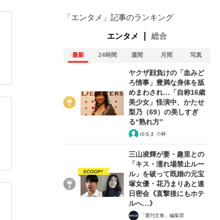
「エンタメ」記事のランキング
エンタメ
総合
最新
24時間
週間
月間
写真
ヤクザ顔負けの「血みど
ろ情事」豊満な身体を舐
めまわされ…「自称16歳
美少女」怪演中、かたせ
梨乃（69）の美しすぎ
る“熟れ方”
ゆるま 小林
三山凌輝が妻・趣里との
「キス・濡れ場禁止ルー
SCOOP!
ル」を破って既婚の元宝
塚女優・花乃まりあと連
日密会《直撃後にもホテ
ルへ…》
「週刊文春」編集部