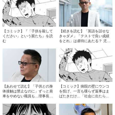
【コミック】『「子供を殺して
【続きを読む】「英語を話せな
ください」という親たち』を読
きゃダメ」「テストで良い成績
む
をとれ」は虐待にあたる？ 児童
福祉施設を運営する理事長が語
る、子供を苦しめる“親のエゴ”
【あわせて読む】「子供との身
【コミック】病院の壁にウンコ
体接触は禁止なのに」ずっと肩
を投げ、一言も喋らず返事はま
車をやめない職員も…理事長が
ばたきだけ…「社会に出たら必
明かす“問題山積み”の児童養護施
ず問題を起こす」患者が精神科
設のリアル
病院を“突然退院した理由”とは