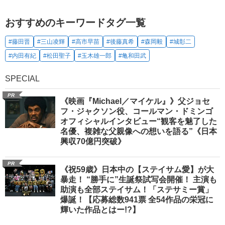
おすすめのキーワードタグ一覧
#藤田晋
#三山凌輝
#高市早苗
#後藤真希
#森岡毅
#城彰二
#内田有紀
#松田聖子
#玉木雄一郎
#亀和田武
SPECIAL
PR
《映画『Michael／マイケル』》父ジョセ
フ・ジャクソン役、コールマン・ドミンゴ
オフィシャルインタビュー“観客を魅了した
名優、複雑な父親像への想いを語る”《日本
興収70億円突破》
PR
《祝59歳》日本中の【ステイサム愛】が大
暴走！ “勝手に”生誕祭試写会開催！ 主演も
助演も全部ステイサム！「ステサミー賞」
爆誕！【応募総数941票 全54作品の栄冠に
輝いた作品とはー!?】