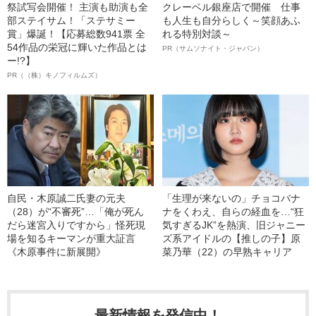
祭試写会開催！ 主演も助演も全
クレーベル銀座店で開催 仕事
部ステイサム！「ステサミー
も人生も自分らしく～笑顔あふ
賞」爆誕！【応募総数941票 全
れる特別対談～
54作品の栄冠に輝いた作品とは
PR（サムソナイト・ジャパン）
ー!?】
PR（（株）キノフィルムズ）
自民・木原誠二氏妻の元夫
「生理が来ないの」チョコバナ
（28）が“不審死”…「俺が死ん
ナをくわえ、自らの経血を…“狂
だら迷宮入りですから」怪死現
気すぎるJK”を熱演、旧ジャニー
場を知るキーマンが重大証言
ズ系アイドルの【推しの子】原
《木原事件に新展開》
菜乃華（22）の早熟キャリア
最新情報を発信中！