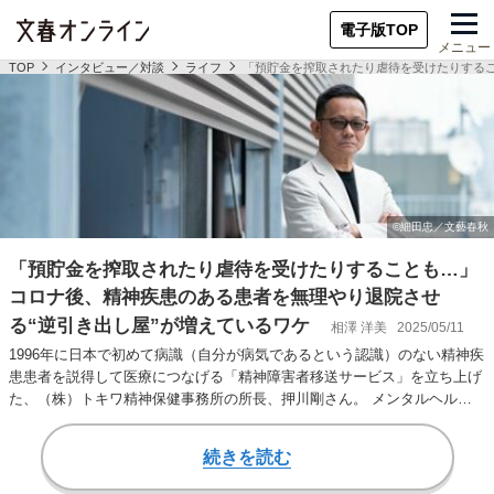
電子版TOP
メニュー
TOP
インタビュー／対談
ライフ
「預貯金を搾取されたり虐待を受けたりするこ
「預貯金を搾取されたり虐待を受けたりすることも…」
コロナ後、精神疾患のある患者を無理やり退院させ
る“逆引き出し屋”が増えているワケ
相澤 洋美
2025/05/11
1996年に日本で初めて病識（自分が病気であるという認識）のない精神疾
患患者を説得して医療につなげる「精神障害者移送サービス」を立ち上げ
た、（株）トキワ精神保健事務所の所長、押川剛さん。 メンタルヘルス
患者のリアル…
続きを読む