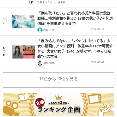
「文春オンライン」編集部
「胸を取りたい」と言われ小児外科医の父は
動揺…性別違和を抱えた17歳の我が子が“乳房
9位
9
切除”を無事終えるまで
2026/07/28
松永 正訓
「飲み込んでない」「バケツに吐いてる」大
食い動画にアンチ殺到…体重46キロの“可愛す
10
ぎる”大食い女子（24）が明かす、“やらせ疑
位
10
惑”への本音
2026/08/01
徳重 龍徳
11位から20位を見る