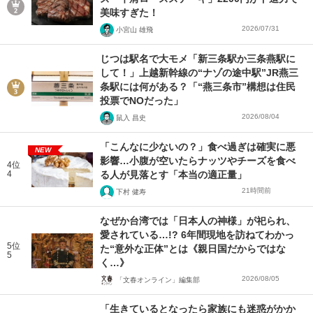
美味すぎた！
2026/07/31
小宮山 雄飛
じつは駅名で大モメ「新三条駅か三条燕駅に
して！」上越新幹線の“ナゾの途中駅”JR燕三
条駅には何がある？「“燕三条市”構想は住民
投票でNOだった」
2026/08/04
鼠入 昌史
「こんなに少ないの？」食べ過ぎは確実に悪
NEW
影響…小腹が空いたらナッツやチーズを食べ
4位
4
る人が見落とす「本当の適正量」
21時間前
下村 健寿
なぜか台湾では「日本人の神様」が祀られ、
愛されている…!? 6年間現地を訪ねてわかっ
5位
た“意外な正体”とは《親日国だからではな
5
く…》
2026/08/05
「文春オンライン」編集部
「生きているとなったら家族にも迷惑がかか