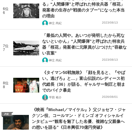
る」“人間爆弾”と呼ばれた特攻兵器「桜花」
6位
発案者の生存が“戦後のタブー”になった本当
6
の理由
2023/08/13
神立 尚紀
「最低の人間や。あいつが発明したから死な
ないといかん」“人間爆弾”と呼ばれた特攻兵
7位
器「桜花」発案者に元隊員がぶつけた“容赦な
7
い言葉”
2023/08/13
神立 尚紀
《タイマン50戦無敗》「顔を見ると、『やば
い。逃げろ』と…」富山伝説のレディース初
8位
代総長（36）が語る、ギャルサー制圧と朝ま
8
でのバイク暴走
2026/08/01
平田 裕介
《映画『Michael／マイケル』》父ジョセフ・ジャ
PR
クソン役、コールマン・ドミンゴ オフィシャルイ
ンタビュー“観客を魅了した名優、複雑な父親像へ
の想いを語る”《日本興収70億円突破》