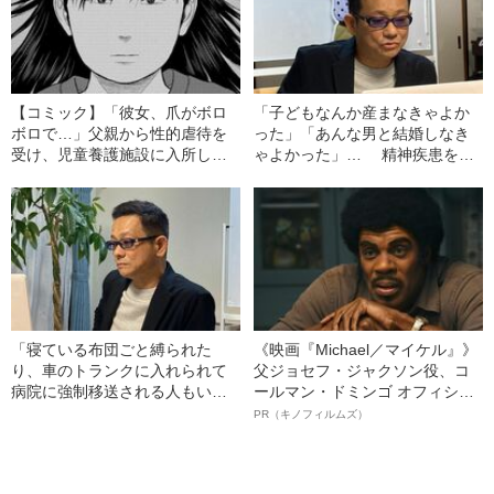
【コミック】「彼女、爪がボロ
「子どもなんか産まなきゃよか
ボロで…」父親から性的虐待を
った」「あんな男と結婚しなき
受け、児童養護施設に入所した
ゃよかった」… 精神疾患を持
が…“鬼畜の家に生まれた少女”の
つ家族や長期ひきこもりの問題
消えないトラウマ
は、なぜ家庭に“閉じ込められ
る”のか
「寝ている布団ごと縛られた
《映画『Michael／マイケル』》
り、車のトランクに入れられて
父ジョセフ・ジャクソン役、コ
病院に強制移送される人もい
ールマン・ドミンゴ オフィシャ
た」 精神障害者を医療機関に
ルインタビュー“観客を魅了した
PR（キノフィルムズ）
つなげる“移送”のリアル
名優、複雑な父親像への想いを
語る”《日本興収70億円突破》