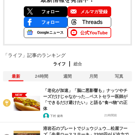
フォロー
メルマガ登録
フォロー
公式YouTube
Googleニュース
「ライフ」記事のランキング
ライフ
総合
最新
24時間
週間
月間
写真
「老化が加速」「脳に悪影響も」ナッツやチ
NEW
ーズだけじゃなかった…ベストセラー医師が
「できるだけ避けたい」と語る“食べ物”の正
体
21時間前
下村 健寿
溶岩石のプレートでジュウジュウ…松屋フー
ズ「牛肩ロースステーキ」2200円がド迫力で