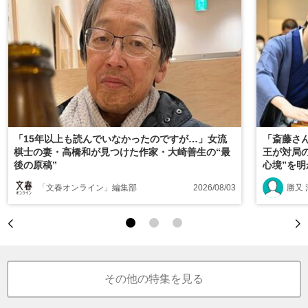
「15年以上も読んでいなかったのですが…」女流
「斎藤さ
棋士の妻・高橋和が見つけた作家・大崎善生の“最
王が対局
後の原稿”
心境”を
「文春オンライン」編集部
2026/08/03
勝又 
その他の特集を見る