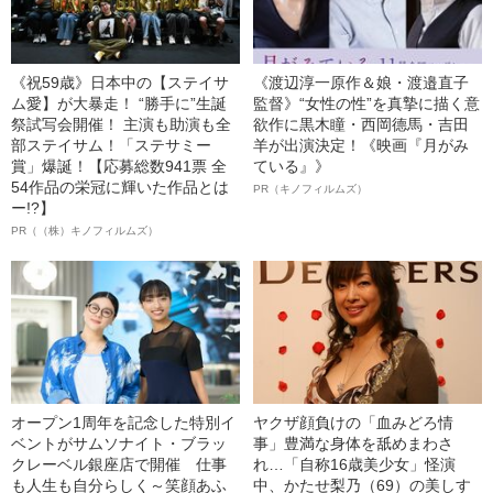
《祝59歳》日本中の【ステイサ
《渡辺淳一原作＆娘・渡邉直子
ム愛】が大暴走！ “勝手に”生誕
監督》“女性の性”を真摯に描く意
祭試写会開催！ 主演も助演も全
欲作に黒木瞳・西岡德馬・吉田
部ステイサム！「ステサミー
羊が出演決定！《映画『月がみ
賞」爆誕！【応募総数941票 全
ている』》
54作品の栄冠に輝いた作品とは
PR（キノフィルムズ）
ー!?】
PR（（株）キノフィルムズ）
オープン1周年を記念した特別イ
ヤクザ顔負けの「血みどろ情
ベントがサムソナイト・ブラッ
事」豊満な身体を舐めまわさ
クレーベル銀座店で開催 仕事
れ…「自称16歳美少女」怪演
も人生も自分らしく～笑顔あふ
中、かたせ梨乃（69）の美しす