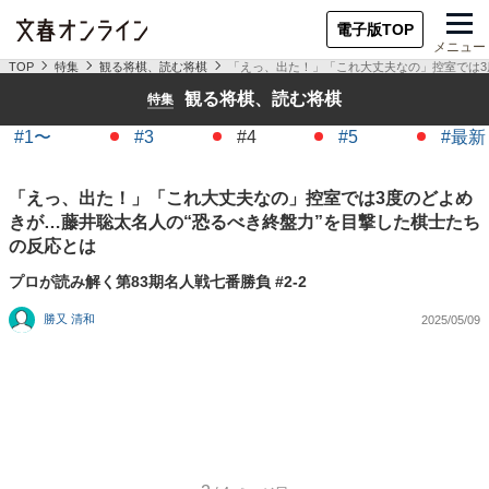
電子版TOP
メニュー
TOP
特集
観る将棋、読む将棋
「えっ、出た！」「これ大丈夫なの」控室では3
観る将棋、読む将棋
特集
#1〜
#3
#4
#5
#最新
「えっ、出た！」「これ大丈夫なの」控室では3度のどよめ
きが…藤井聡太名人の“恐るべき終盤力”を目撃した棋士たち
の反応とは
プロが読み解く第83期名人戦七番勝負 #2-2
勝又 清和
2025/05/09