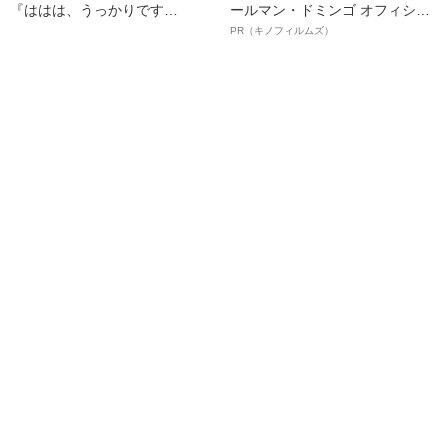
『ははは、うっかりです
ールマン・ドミンゴ オフィシャ
（笑）』って」
ルインタビュー“観客を魅了した
PR（キノフィルムズ）
名優、複雑な父親像への想いを
語る”《日本興収70億円突破》