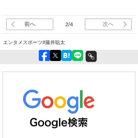
前へ
次へ
2/4
エンタメ
スポーツ
#藤井聡太