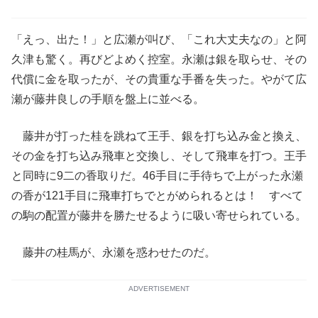
「えっ、出た！」と広瀬が叫び、「これ大丈夫なの」と阿
久津も驚く。再びどよめく控室。永瀬は銀を取らせ、その
代償に金を取ったが、その貴重な手番を失った。やがて広
瀬が藤井良しの手順を盤上に並べる。
藤井が打った桂を跳ねて王手、銀を打ち込み金と換え、
その金を打ち込み飛車と交換し、そして飛車を打つ。王手
と同時に9二の香取りだ。46手目に手待ちで上がった永瀬
の香が121手目に飛車打ちでとがめられるとは！ すべて
の駒の配置が藤井を勝たせるように吸い寄せられている。
藤井の桂馬が、永瀬を惑わせたのだ。
ADVERTISEMENT