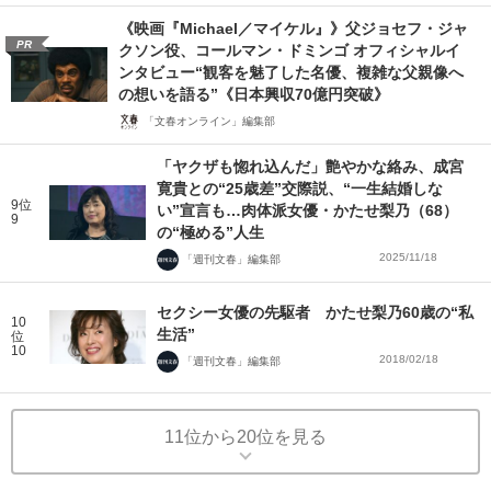
《映画『Michael／マイケル』》父ジョセフ・ジャ
PR
クソン役、コールマン・ドミンゴ オフィシャルイ
ンタビュー“観客を魅了した名優、複雑な父親像へ
の想いを語る”《日本興収70億円突破》
「文春オンライン」編集部
「ヤクザも惚れ込んだ」艶やかな絡み、成宮
寛貴との“25歳差”交際説、“一生結婚しな
9位
い”宣言も…肉体派女優・かたせ梨乃（68）
9
の“極める”人生
2025/11/18
「週刊文春」編集部
セクシー女優の先駆者 かたせ梨乃60歳の“私
10
生活”
位
10
2018/02/18
「週刊文春」編集部
11位から20位を見る