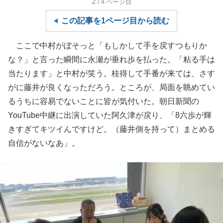
2
/4
ページ目
この記事を1ページ目から読む
ここで中村がぼそっと「もしかして手を戻すつもりか
な？」と言った瞬間に永瀬が垂れ歩を払った。「粘る手は
当たります」と中村が笑う。桂得して手番が来ては、さす
がに藤井が良くなっただろう。ところが、局面を眺めてい
るうちに容易でないことに皆が気付いた。朝日新聞の
YouTube中継に出演していた阿久津が戻り、「8六歩が輝
きすぎてキツイんですけど。（藤井側を持って）まとめる
自信がないなあ」。