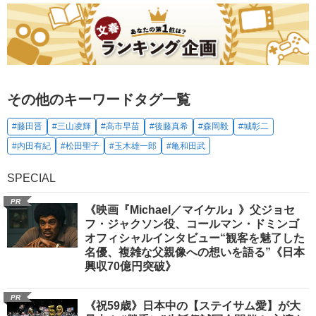
その他のキーワードタグ一覧
#藤田晋
#三山凌輝
#高市早苗
#後藤真希
#森岡毅
#城彰二
#内田有紀
#松田聖子
#玉木雄一郎
#亀和田武
SPECIAL
PR
《映画『Michael／マイケル』》父ジョセ
フ・ジャクソン役、コールマン・ドミンゴ
オフィシャルインタビュー“観客を魅了した
名優、複雑な父親像への想いを語る”《日本
興収70億円突破》
PR
《祝59歳》日本中の【ステイサム愛】が大