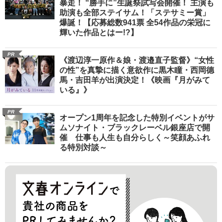
暴走！ “勝手に”生誕祭試写会開催！ 主演も
助演も全部ステイサム！「ステサミー賞」
爆誕！【応募総数941票 全54作品の栄冠に
輝いた作品とはー!?】
PR
《渡辺淳一原作＆娘・渡邉直子監督》“女性
の性”を真摯に描く意欲作に黒木瞳・西岡德
馬・吉田羊が出演決定！《映画『月がみて
いる』》
PR
オープン1周年を記念した特別イベントがサ
ムソナイト・ブラックレーベル銀座店で開
催 仕事も人生も自分らしく～笑顔あふれ
る特別対談～