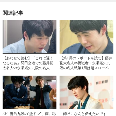
関連記事
【あわせて読む】「これは遅く
【第1局のレポートを読む】藤井
なるなあ」羽田空港での藤井聡
聡太名人vs挑戦者・永瀬拓矢九
太名人vs永瀬拓矢九段の名人戦
段の名人戦第1局は超スローペー
第2局は“神経戦”に…中継に映ら
スに。中継に映らない舞台裏で
ない舞台裏では何が起きていた
は何が起きていたのか
のか
羽生善治九段の“壁ドン”、藤井聡
「師匠になんと伝えたいです