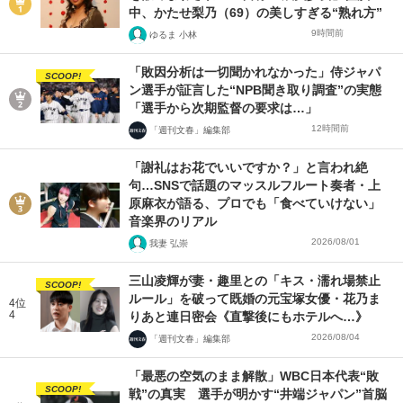
中、かたせ梨乃（69）の美しすぎる“熟れ方”
9時間前
ゆるま 小林
「敗因分析は一切聞かれなかった」侍ジャパ
SCOOP!
ン選手が証言した“NPB聞き取り調査”の実態
「選手から次期監督の要求は…」
12時間前
「週刊文春」編集部
「謝礼はお花でいいですか？」と言われ絶
句…SNSで話題のマッスルフルート奏者・上
原麻衣が語る、プロでも「食べていけない」
音楽界のリアル
2026/08/01
我妻 弘崇
三山凌輝が妻・趣里との「キス・濡れ場禁止
SCOOP!
ルール」を破って既婚の元宝塚女優・花乃ま
4位
4
りあと連日密会《直撃後にもホテルへ…》
2026/08/04
「週刊文春」編集部
「最悪の空気のまま解散」WBC日本代表“敗
SCOOP!
戦”の真実 選手が明かす“井端ジャパン”首脳