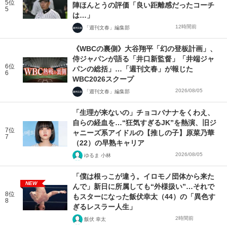
5位
陣ほんとうの評価「良い距離感だったコーチ
5
は…」
12時間前
「週刊文春」編集部
《WBCの裏側》大谷翔平「幻の登板計画」、
侍ジャパンが語る「井口新監督」「井端ジャ
6位
パンの総括」…「週刊文春」が報じた
6
WBC2026スクープ
2026/08/05
「週刊文春」編集部
「生理が来ないの」チョコバナナをくわえ、
自らの経血を…“狂気すぎるJK”を熱演、旧ジ
7位
ャニーズ系アイドルの【推しの子】原菜乃華
7
（22）の早熟キャリア
2026/08/05
ゆるま 小林
「僕は根っこが違う。イロモノ団体から来た
NEW
んで」新日に所属しても“外様扱い”…それで
8位
もスターになった飯伏幸太（44）の「異色す
8
ぎるレスラー人生」
2時間前
飯伏 幸太