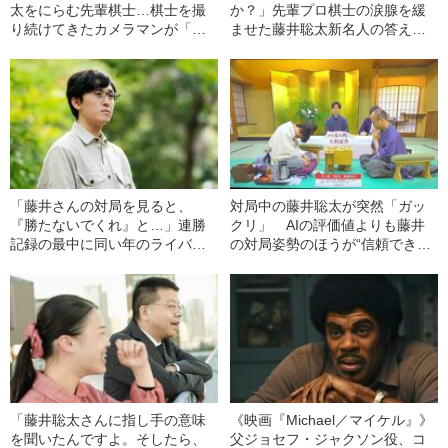
太をにらむ先輩棋士…棋士を撮
か？」先輩プロ棋士の涙腺を緩
り続けてきたカメラマンが「忘
ませた藤井聡太新名人の答えと
れられない7つの名場面」
は
「藤井さんの対局を見ると、
対局中の藤井聡太が突然「ガッ
『勝たないでくれ』と…」連勝
クリ」 AIの評価値よりも藤井
記録の最中に同い年のライバル
の対局姿勢のほうが“信頼でき
が抱いていた“悔しさ”
る”これだけの理由
「藤井聡太さんに指し手の意味
《映画『Michael／マイケル』》
を聞いたんですよ。そしたら、
父ジョセフ・ジャクソン役、コ