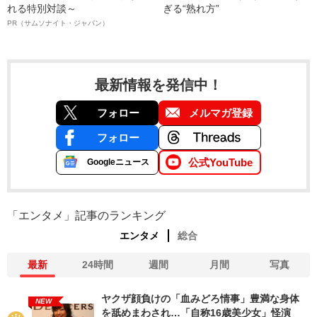
れる特別対談～
ぎる“熟れ方”
PR（サムソナイト・ジャパン）
最新情報を発信中！
フォロー
メルマガ登録
フォロー
公式YouTube
Googleニュース
「エンタメ」記事のランキング
エンタメ
総合
最新
24時間
週間
月間
写真
ヤクザ顔負けの「血みどろ情事」豊満な身体
NEW
を舐めまわされ…「自称16歳美少女」怪演