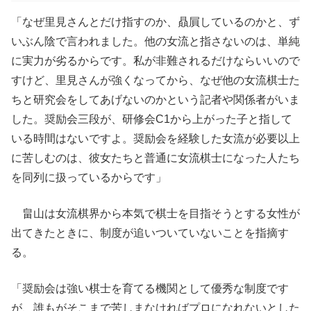
「なぜ里見さんとだけ指すのか、贔屓しているのかと、ず
いぶん陰で言われました。他の女流と指さないのは、単純
に実力が劣るからです。私が非難されるだけならいいので
すけど、里見さんが強くなってから、なぜ他の女流棋士た
ちと研究会をしてあげないのかという記者や関係者がいま
した。奨励会三段が、研修会C1から上がった子と指して
いる時間はないですよ。奨励会を経験した女流が必要以上
に苦しむのは、彼女たちと普通に女流棋士になった人たち
を同列に扱っているからです」
畠山は女流棋界から本気で棋士を目指そうとする女性が
出てきたときに、制度が追いついていないことを指摘す
る。
「奨励会は強い棋士を育てる機関として優秀な制度です
が、誰もがそこまで苦しまなければプロになれないとした