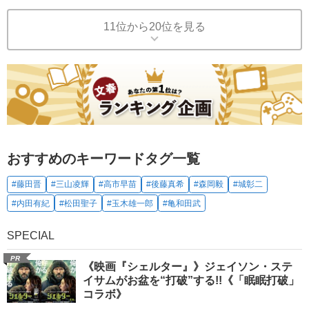
11位から20位を見る
おすすめのキーワードタグ一覧
#藤田晋
#三山凌輝
#高市早苗
#後藤真希
#森岡毅
#城彰二
#内田有紀
#松田聖子
#玉木雄一郎
#亀和田武
SPECIAL
PR
《映画『シェルター』》ジェイソン・ステ
イサムがお盆を“打破”する!!《「眠眠打破」
コラボ》