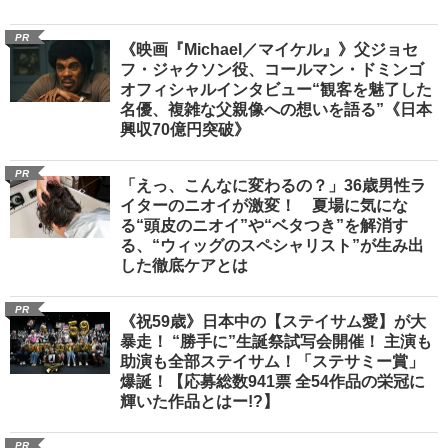
PR
《映画『Michael／マイケル』》父ジョセ
フ・ジャクソン役、コールマン・ドミンゴ
オフィシャルインタビュー“観客を魅了した
名優、複雑な父親像への想いを語る”《日本
興収70億円突破》
PR
「えっ、こんなに変わるの？」36歳男性ラ
イターのニオイが激変！ 夏場に気にな
る“頭皮のニオイ”や“ベタつき”を解消す
る、“ウィッグのスペシャリスト”が生み出
した徹底ケアとは
PR
《祝59歳》日本中の【ステイサム愛】が大
暴走！ “勝手に”生誕祭試写会開催！ 主演も
助演も全部ステイサム！「ステサミー賞」
爆誕！【応募総数941票 全54作品の栄冠に
輝いた作品とはー!?】
PR