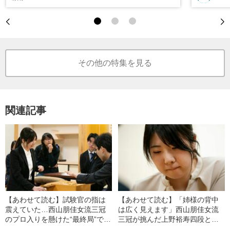
その他の特集を見る
関連記事
【あわせて読む】試験官の指は
【あわせて読む】「姉様の背中
震えていた…西山朋佳女流三冠
は広く見えます」西山朋佳女流
のプロ入りを懸けた“最終局”で柵
三冠が挑んだ上野裕寿四段との
木幹太四段は「棋士人生を懸け
プロ編入試験、妹弟子と記録係