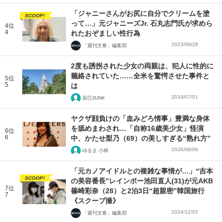
「ジャニーさんがお尻に自分でクリームを塗
SCOOP!
って…」元ジャニーズJr. 石丸志門氏が求めら
4位
4
れたおぞましい性行為
2023/06/28
「週刊文春」編集部
2度も誘拐された少女の両親は、犯人に性的に
籠絡されていた……全米を驚愕させた事件と
5位
5
は
2019/07/01
辰巳JUNK
ヤクザ顔負けの「血みどろ情事」豊満な身体
を舐めまわされ…「自称16歳美少女」怪演
6位
6
中、かたせ梨乃（69）の美しすぎる“熟れ方”
2026/08/06
ゆるま 小林
「元カノアイドルとの複雑な事情が…」“吉本
SCOOP!
の美容番長”レインボー池田直人(31)が元AKB
7位
篠崎彩奈（28）と2泊3日“超親密”韓国旅行
7
《スクープ撮》
2024/12/02
「週刊文春」編集部