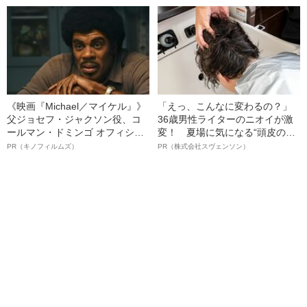
《映画『Michael／マイケル』》
「えっ、こんなに変わるの？」
父ジョセフ・ジャクソン役、コ
36歳男性ライターのニオイが激
ールマン・ドミンゴ オフィシャ
変！ 夏場に気になる“頭皮のニ
ルインタビュー“観客を魅了した
オイ”や“ベタつき”を解消す
PR（キノフィルムズ）
PR（株式会社スヴェンソン）
名優、複雑な父親像への想いを
る、“ウィッグのスペシャリス
語る”《日本興収70億円突破》
ト”が生み出した徹底ケアとは