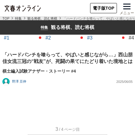
電子版TOP
メニュー
TOP
特集
観る将棋、読む将棋
「ハードパンチを喰らって、やばいと感じながら
観る将棋、読む将棋
特集
#1
#2
#3
#4
「ハードパンチを喰らって、やばいと感じながら…」西山朋
佳女流三冠の“戦友”が、死闘の果てにたどり着いた境地とは
棋士編入試験アナザー・ストーリー #4
野澤 亘伸
2025/06/05
3
/4
ページ目