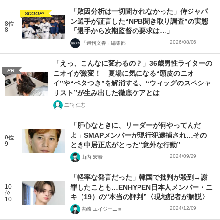
「敗因分析は一切聞かれなかった」侍ジャパ
SCOOP!
ン選手が証言した“NPB聞き取り調査”の実態
8位
8
「選手から次期監督の要求は…」
2026/08/06
「週刊文春」編集部
「えっ、こんなに変わるの？」36歳男性ライターの
PR
ニオイが激変！ 夏場に気になる“頭皮のニオ
イ”や“ベタつき”を解消する、“ウィッグのスペシャ
リスト”が生み出した徹底ケアとは
二瓶 仁志
「肝心なときに、リーダーが何やってんだ
よ」SMAPメンバーが現行犯逮捕され…その
9位
9
とき中居正広がとった“意外な行動”
2024/09/29
山内 宏泰
「軽率な発言だった」韓国で批判が殺到→謝
10
罪したことも…ENHYPEN日本人メンバー・ニ
位
キ（19）の“本当の評判”〈現地記者が解説〉
10
2024/12/09
吉崎 エイジーニョ