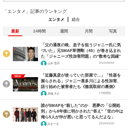
「エンタメ」記事のランキング
エンタメ
総合
最新
24時間
週間
月間
写真
「父の通夜の晩、息子を狙うジャニー氏に気
づいた」元SMAP草彅剛（49）が巻き込まれ
た「ジャニーズ性加害問題」の“数奇な因縁”
2023/08/04
山本 雲丹
「近藤真彦が使っていた部屋で…」「性器を
NEW
握らされる」ジャニー喜多川による性加害、
語り始めた被害者たち《徹底取材の裏側》
17時間前
髙橋 大介
誰がSMAPを“殺した”のか 悪夢の「公開処
刑」から8年後に明かされた“答え”「世の中は
俺ら5人が仲が悪いと思ってるんだよな」
2024/04/20
みきーる