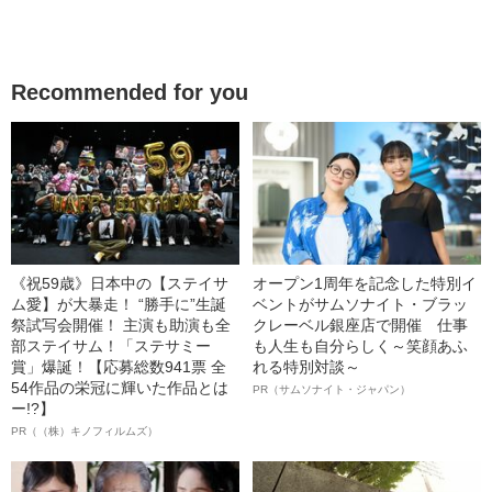
Recommended for you
《祝59歳》日本中の【ステイサ
オープン1周年を記念した特別イ
ム愛】が大暴走！ “勝手に”生誕
ベントがサムソナイト・ブラッ
祭試写会開催！ 主演も助演も全
クレーベル銀座店で開催 仕事
部ステイサム！「ステサミー
も人生も自分らしく～笑顔あふ
賞」爆誕！【応募総数941票 全
れる特別対談～
54作品の栄冠に輝いた作品とは
PR（サムソナイト・ジャパン）
ー!?】
PR（（株）キノフィルムズ）