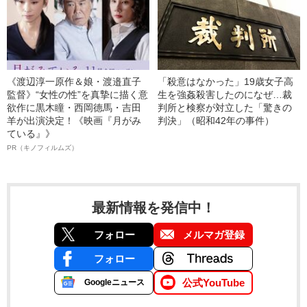
《渡辺淳一原作＆娘・渡邉直子
「殺意はなかった」19歳女子高
監督》“女性の性”を真摯に描く意
生を強姦殺害したのになぜ…裁
欲作に黒木瞳・西岡德馬・吉田
判所と検察が対立した「驚きの
羊が出演決定！《映画『月がみ
判決」（昭和42年の事件）
ている』》
PR（キノフィルムズ）
最新情報を発信中！
フォロー
メルマガ登録
フォロー
公式YouTube
Googleニュース