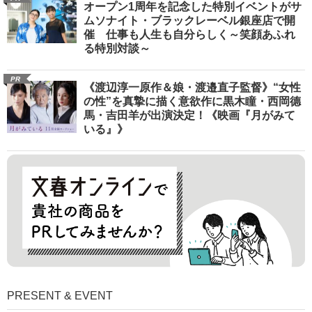
オープン1周年を記念した特別イベントがサ
ムソナイト・ブラックレーベル銀座店で開
催 仕事も人生も自分らしく～笑顔あふれ
る特別対談～
PR
《渡辺淳一原作＆娘・渡邉直子監督》“女性
の性”を真摯に描く意欲作に黒木瞳・西岡德
馬・吉田羊が出演決定！《映画『月がみて
いる』》
PRESENT & EVENT