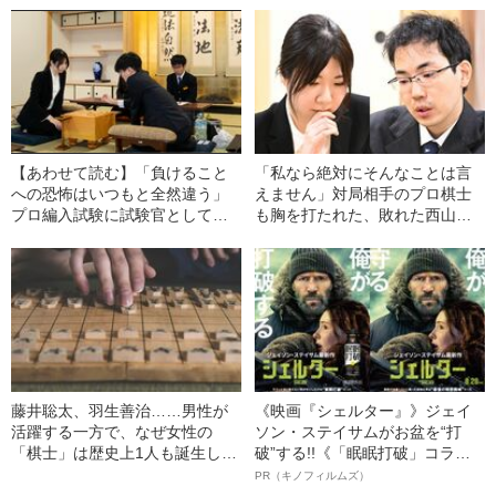
た一戦」
はどう受け止めたのか
【あわせて読む】「負けること
「私なら絶対にそんなことは言
への恐怖はいつもと全然違う」
えません」対局相手のプロ棋士
プロ編入試験に試験官として臨
も胸を打たれた、敗れた西山朋
んだ宮嶋健太四段の“葛藤”とは
佳の“第一声”
藤井聡太、羽生善治……男性が
《映画『シェルター』》ジェイ
活躍する一方で、なぜ女性の
ソン・ステイサムがお盆を“打
「棋士」は歴史上1人も誕生して
破”する!!《「眠眠打破」コラ
いないのか
ボ》
PR（キノフィルムズ）