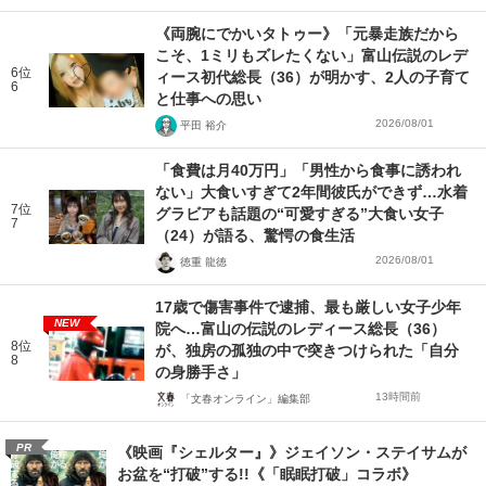
《両腕にでかいタトゥー》「元暴走族だから
こそ、1ミリもズレたくない」富山伝説のレデ
6位
ィース初代総長（36）が明かす、2人の子育て
6
と仕事への思い
2026/08/01
平田 裕介
「食費は月40万円」「男性から食事に誘われ
ない」大食いすぎて2年間彼氏ができず…水着
7位
グラビアも話題の“可愛すぎる”大食い女子
7
（24）が語る、驚愕の食生活
2026/08/01
徳重 龍徳
17歳で傷害事件で逮捕、最も厳しい女子少年
NEW
院へ…富山の伝説のレディース総長（36）
8位
が、独房の孤独の中で突きつけられた「自分
8
の身勝手さ」
13時間前
「文春オンライン」編集部
PR
《映画『シェルター』》ジェイソン・ステイサムが
お盆を“打破”する!!《「眠眠打破」コラボ》