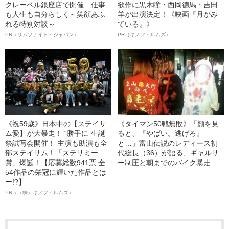
クレーベル銀座店で開催 仕事
欲作に黒木瞳・西岡德馬・吉田
も人生も自分らしく～笑顔あふ
羊が出演決定！《映画『月がみ
れる特別対談～
ている』》
PR（サムソナイト・ジャパン）
PR（キノフィルムズ）
《祝59歳》日本中の【ステイサ
《タイマン50戦無敗》「顔を見
ム愛】が大暴走！ “勝手に”生誕
ると、『やばい。逃げろ』
祭試写会開催！ 主演も助演も全
と…」富山伝説のレディース初
部ステイサム！「ステサミー
代総長（36）が語る、ギャルサ
賞」爆誕！【応募総数941票 全
ー制圧と朝までのバイク暴走
54作品の栄冠に輝いた作品とは
ー!?】
PR（（株）キノフィルムズ）