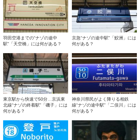
羽田空港までの“ナゾの途中
京急“ナゾの途中駅”「鮫洲」には
駅”「天空橋」には何がある？
何がある？
東京駅から快速で50分…京浜東
神奈川県民がよく降りる相鉄
北線“ナゾの終着駅”「磯子」には
線“ナゾの途中駅”「二俣川」には
何がある？
何がある？