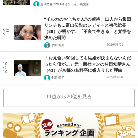
週刊文春CINEMAオンライン編集部
“イルカのおじちゃん”の虐待、11人から集団
リンチも…富山伝説のレディース初代総長
9位
（36）が明かす、「不良で生きる」と覚悟を
9
決めた瞬間
2026/08/01
平田 裕介
「お見合い50回しても結婚が決まらないんだ
10
ったら僕が…」元・商社マンの村田知晴さん
位
（43）が京都の名料亭に婿入りした理由
10
2024/11/16
中岡 愛子
11位から20位を見る