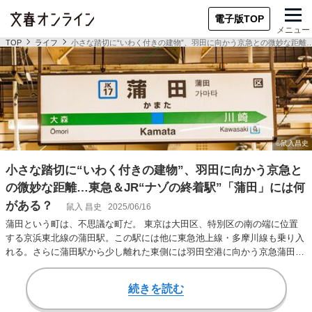
電子版TOP
メニュー
TOP
ライフ
小さな踏切に“いわく付きの建物”、羽田に向かう京急との微妙な距離…
小さな踏切に“いわく付きの建物”、羽田に向かう京急と
の微妙な距離…東急＆JR“ナゾの終着駅”「蒲田」には何
がある？
鼠入 昌史
2025/06/16
蒲田という町は、不思議な町だ。 東京は大田区、特別区の南の端に位置
する京浜東北線の蒲田駅。この駅には他に東急池上線・多摩川線も乗り入
れる。さらに蒲田駅から少し離れた東側には羽田空港に向かう京急蒲田駅
もある。つまり、…
続きを読む