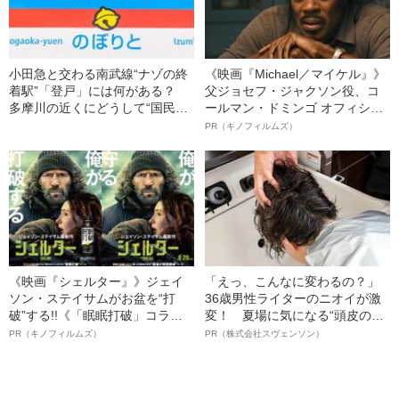
小田急と交わる南武線“ナゾの終
《映画『Michael／マイケル』》
着駅”「登戸」には何がある？
父ジョセフ・ジャクソン役、コ
多摩川の近くにどうして“国民的
ールマン・ドミンゴ オフィシャ
ロボ”が…
ルインタビュー“観客を魅了した
PR（キノフィルムズ）
名優、複雑な父親像への想いを
語る”《日本興収70億円突破》
《映画『シェルター』》ジェイ
「えっ、こんなに変わるの？」
ソン・ステイサムがお盆を“打
36歳男性ライターのニオイが激
破”する!!《「眠眠打破」コラ
変！ 夏場に気になる“頭皮のニ
ボ》
オイ”や“ベタつき”を解消す
PR（キノフィルムズ）
PR（株式会社スヴェンソン）
る、“ウィッグのスペシャリス
ト”が生み出した徹底ケアとは