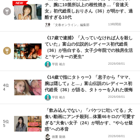
NEW
チ、腕に10箇所以上の根性焼き…「音速天
女」初代総長しおりさん（36）が明かす、過
酷すぎる10代
13時間前
「文春オンライン」編集部
《17歳で逮捕》「入っていなければ人を殺し
ていた」富山の伝説的レディース初代総長
（36）が告白する、女子少年院での独房生活
と“ヤンキーの更生”
2026/08/01
平田 裕介
《14歳で指にタトゥー》「息子から『ママ、
腕は隠して』と…」富山伝説のレディース初
4位
4
代総長（36）が語る、タトゥーを入れた後悔
2026/08/01
平田 裕介
「飲み込んでない」「バケツに吐いてる」大
食い動画にアンチ殺到…体重46キロの“可愛す
5位
ぎる”大食い女子（24）が明かす、“やらせ疑
5
惑”への本音
2026/08/01
徳重 龍徳