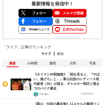
最新情報を発信中！
フォロー
メルマガ登録
フォロー
公式YouTube
Googleニュース
「ライフ」記事のランキング
ライフ
総合
最新
24時間
週間
月間
写真
《タイマン50戦無敗》「顔を見ると、『やば
い。逃げろ』と…」富山伝説のレディース初
代総長（36）が語る、ギャルサー制圧と朝ま
でのバイク暴走
2026/08/01
平田 裕介
《富山・伝説の暴走族》11人からの集団リン