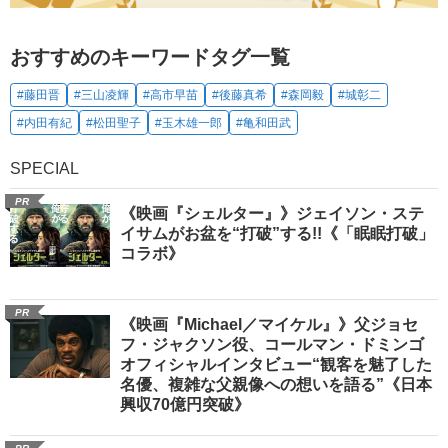
おすすめのキーワードタグ一覧
#藤田晋
#三山凌輝
#高市早苗
#後藤真希
#森岡毅
#城彰二
#内田有紀
#松田聖子
#玉木雄一郎
#亀和田武
SPECIAL
PR
《映画『シェルター』》ジェイソン・ステ
イサムがお盆を“打破”する!!《「眠眠打破」
コラボ》
PR
《映画『Michael／マイケル』》父ジョセ
フ・ジャクソン役、コールマン・ドミンゴ
オフィシャルインタビュー“観客を魅了した
名優、複雑な父親像への想いを語る”《日本
興収70億円突破》