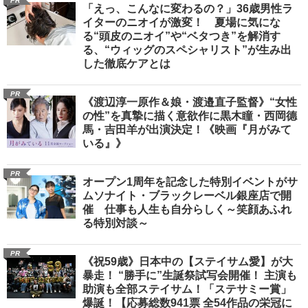
PR
「えっ、こんなに変わるの？」36歳男性ラ
イターのニオイが激変！ 夏場に気にな
る“頭皮のニオイ”や“ベタつき”を解消す
る、“ウィッグのスペシャリスト”が生み出
した徹底ケアとは
PR
《渡辺淳一原作＆娘・渡邉直子監督》“女性
の性”を真摯に描く意欲作に黒木瞳・西岡德
馬・吉田羊が出演決定！《映画『月がみて
いる』》
PR
オープン1周年を記念した特別イベントがサ
ムソナイト・ブラックレーベル銀座店で開
催 仕事も人生も自分らしく～笑顔あふれ
る特別対談～
PR
《祝59歳》日本中の【ステイサム愛】が大
暴走！ “勝手に”生誕祭試写会開催！ 主演も
助演も全部ステイサム！「ステサミー賞」
爆誕！【応募総数941票 全54作品の栄冠に