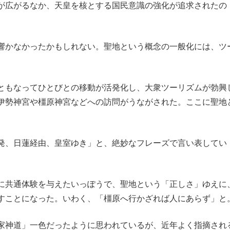
が広がるなか、天皇を核とする国民意識の強化が追求されたの
響かなかったかもしれない。聖地という概念の一般化には、ツ
ともなってひとびとの移動が活発化し、大衆ツーリズムが勃興
伊勢神宮や橿原神宮などへの訪問がうながされた。ここに聖地
発、日蓮経由、皇室ゆき」と、絶妙なフレーズで言い表してい
に共通体験を与えたいっぽうで、聖地という「正しさ」ゆえに
すことになった。いわく、「橿原へ行かざれば人にあらず」と
家神道」一色だったように思われているが、近年よく指摘され