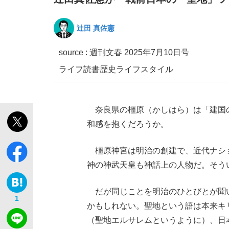
辻田 真佐憲
source :
週刊文春 2025年7月10日号
ライフ
読書
歴史
ライフスタイル
「敗因分析は一切聞かれなかった」侍ジャパン選
キングの誕生を、目撃せよ。
奈良県の橿原（かしはら）は「建国
和感を抱くだろうか。
橿原神宮は明治の創建で、近代ナシ
神の神武天皇も神話上の人物だ。そう
the Style
だが同じことを明治のひとびとが聞
1
かもしれない。聖地という語は本来キ
「目標達成できなかったからと言って…」サッ
（聖地エルサレムというように）、日