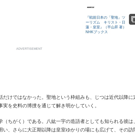
もっと見る
『戦前日本の「聖地」ツ
ーリズム キリスト・日
蓮・皇室』（平山昇 著）
NHKブックス
ADVERTISEMENT
話だけではなかった。聖地という枠組みも、じつは近代以降に
事実を史料の博捜を通じて解き明かしていく。
学（ちがく）である。八紘一宇の造語者としても知られる彼は
用い、さらに大正期以降は皇室ゆかりの場にも広げて、その訪