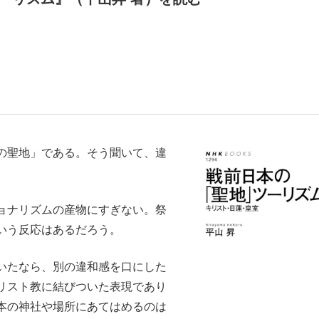
いまさら聞け
手が証言した“NPB聞...
「クマが悪者扱いされているの
の聖地」である。そう聞いて、違
ョナリズムの産物にすぎない。祭
いう反応はあるだろう。
いたなら、別の違和感を口にした
もっと見る
リスト教に結びついた表現であり
カー日本代表・森保一監督...
本の神社や場所にあてはめるのは