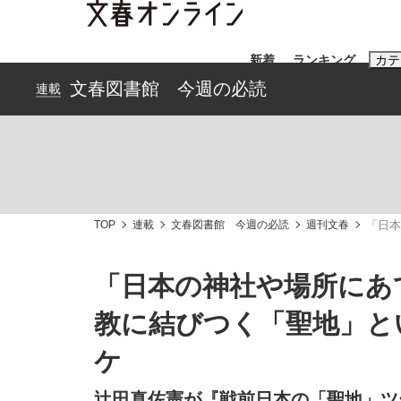
新着
ランキング
カテ
文春図書館 今週の必読
連載
スクープ
ニュー
おすすめのキ
#藤田晋
#三
TOP
連載
文春図書館 今週の必読
週刊文春
「日本
#玉木雄一郎
「日本の神社や場所にあ
教に結びつく「聖地」と
「90%は失敗する。でも…」本田圭佑が初め
終戦から81年
ケ
辻田真佐憲が『戦前日本の「聖地」ツ