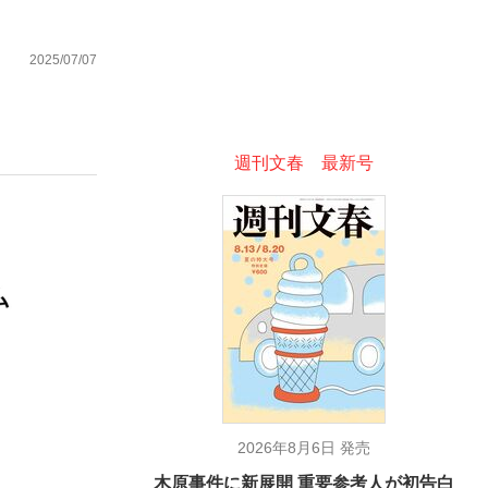
2025/07/07
ない資産運用のすべて
週刊文春 最新号
が悲しい」『北の国から』倉本聰氏（91...
2026年8月6日 発売
木原事件に新展開 重要参考人が初告白