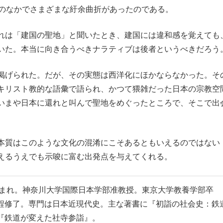
月のなかでさまざまな紆余曲折があったのである。
れは「建国の聖地」と聞いたとき、建国には違和感を覚えても
いた。本当に向き合うべきナラティブは後者というべきだろう
掲げられた。だが、その実態は西洋化にほかならなかった。そ
キリスト教的な語彙で語られ、かつて猥雑だった日本の宗教空
いまや日本に還れと叫んで聖地をめぐったところで、そこで出
本質はこのような文化の混淆にこそあるともいえるのではない
えるうえでも示唆に富む出発点を与えてくれる。
生まれ。神奈川大学国際日本学部准教授。東京大学教養学部卒
程修了。専門は日本近現代史。主な著書に『初詣の社会史：鉄
『鉄道が変えた社寺参詣』。