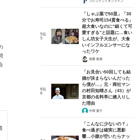
プレジデントオンライン
「しゃぶ葉で50皿」「30
分でお寿司154貫食べる」
、
超大食いなのに“細くて可
。
愛すぎる”と話題に…食い
5位
5
しん坊女子大生が、大食
いインフルエンサーにな
の
ったワケ
間
徳重 龍徳
会
「お見合い50回しても結
婚が決まらないんだった
ら僕が…」元・商社マン
6位
の村田知晴さん（43）が
6
京都の名料亭に婿入りし
た理由
中岡 愛子
「こんなに少ないの？」
道
食べ過ぎは確実に悪影
響…小腹が空いたらナッ