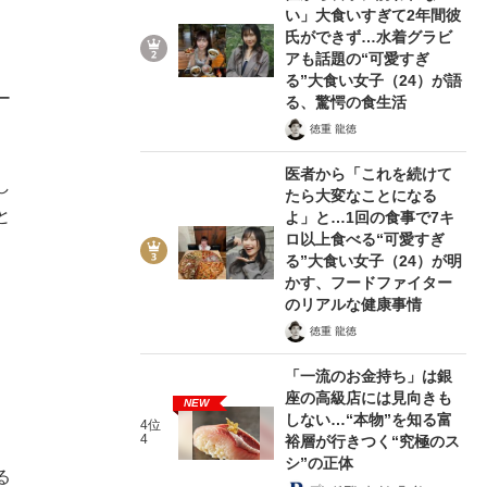
い」大食いすぎて2年間彼
氏ができず…水着グラビ
アも話題の“可愛すぎ
る”大食い女子（24）が語
ー
る、驚愕の食生活
徳重 龍徳
医者から「これを続けて
し
たら大変なことになる
と
よ」と…1回の食事で7キ
ロ以上食べる“可愛すぎ
る”大食い女子（24）が明
かす、フードファイター
のリアルな健康事情
徳重 龍徳
「一流のお金持ち」は銀
、
座の高級店には見向きも
NEW
しない…“本物”を知る富
。
4位
4
裕層が行きつく“究極のス
シ”の正体
る