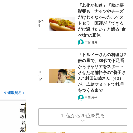
「老化が加速」「脳に悪
影響も」ナッツやチーズ
だけじゃなかった…ベス
9位
トセラー医師が「できる
9
だけ避けたい」と語る“食
べ物”の正体
下村 健寿
「トルドーさんの料理は2
倍の量で」30代で下足番
からキャリアをスタート
10
させた老舗料亭の“養子さ
位
ん” 村田知晴さん（43）
10
が、広島サミットで料理
をつくるまで
この連載見る
中岡 愛子
11位から20位を見る