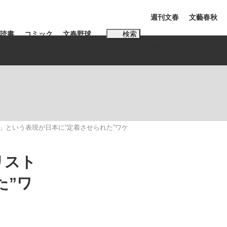
週刊文春
文藝春秋
読書
コミック
文春野球
検索
電子版
PLUS
インタビュー
読書
#松田聖子
」という表現が日本に“定着させられた”ワケ
む将棋
リスト
た”ワ
BC日本代表“敗戦”の真実 選手が明かす...