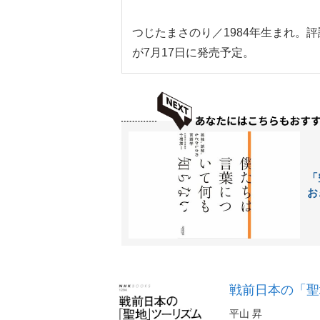
つじたまさのり／1984年生まれ。
が7月17日に発売予定。
「
お
戦前日本の「聖地
平山 昇