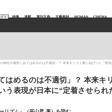
ゴリ
特集
連載
週刊文春
文藝春秋
WOMAN
CINEMA
キーワード入力
ス
エンタメ
ライフ
ビジネス
ーワードタグ一覧
山凌輝
#高市早苗
#後藤真希
#森岡毅
#城彰二
#内田有紀
の神社や場所にあてはめるのは不適切」？ 本来キリスト教に結びつく「聖地
観る将棋、読
#亀和田武
てはめるのは不適切」？ 本来キ
いう表現が日本に“定着させられ
て明かした日本代表監督に...
「最悪の空気のまま解散」W
ーリズム』（平山昇 著）を読む