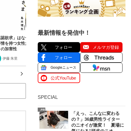
最新情報を発信中！
承認欲求」はなぜ悪口として使われるのか？ 特殊
事情を持つ女性たちに向けられる「わかったつも
フォロー
メルマガ登録
」の加害性
フォロー
伊藤 朱里
2025/07/29
Googleニュース
公式YouTube
SPECIAL
PR
「えっ、こんなに変わる
の？」36歳男性ライター
のニオイが激変！ 夏場に
気になる“頭皮のニオ