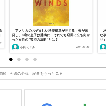
金
「アメリカのおぞましい格差構造が見える」夫が蒸
「
由
発し、8歳の息子は肺病に…それでも逆風に立ち向か
な
った女性の“苦渋の決断”とは？
り
04
小橋 めぐみ
2025/08/03
書館 今週の必読」記事をもっと見る