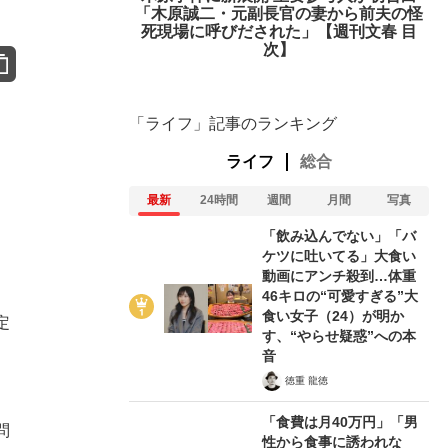
「木原誠二・元副長官の妻から前夫の怪
死現場に呼びだされた」【週刊文春 目
次】
「ライフ」記事のランキング
ライフ
総合
最新
24時間
週間
月間
写真
「飲み込んでない」「バ
ケツに吐いてる」大食い
動画にアンチ殺到…体重
46キロの“可愛すぎる”大
食い女子（24）が明か
定
す、“やらせ疑惑”への本
音
徳重 龍徳
、
「食費は月40万円」「男
問
性から食事に誘われな