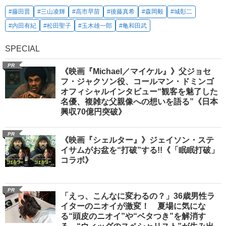
#藤田晋
#三山凌輝
#高市早苗
#後藤真希
#森岡毅
#城彰二
#内田有紀
#松田聖子
#玉木雄一郎
#亀和田武
SPECIAL
PR
《映画『Michael／マイケル』》父ジョセ
フ・ジャクソン役、コールマン・ドミンゴ
オフィシャルインタビュー“観客を魅了した
名優、複雑な父親像への想いを語る”《日本
興収70億円突破》
PR
《映画『シェルター』》ジェイソン・ステ
イサムがお盆を“打破”する!!《「眠眠打破」
コラボ》
PR
「えっ、こんなに変わるの？」36歳男性ラ
イターのニオイが激変！ 夏場に気にな
る“頭皮のニオイ”や“ベタつき”を解消す