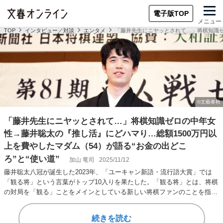
電子版TOP
メニュー
TOP
インタビュー／対談
エンタメ
「藤井先生にニヤッとされて…」将棋知識ゼロ
「藤井先生にニヤッとされて…」将棋知識ゼロの中年女
性→藤井聡太の『推し活』にどハマり…総額1500万円以
上を費やしたマダム（54）が語る“お金の出どこ
ろ”と“使い道”
加山 竜司
2025/11/12
藤井聡太八冠が誕生した2023年、「ユーキャン新語・流行語大賞」では
「観る将」という言葉がトップ10入りを果たした。「観る将」とは、将棋
の対局を「観る」ことをメインとしている新しい将棋ファンのことを指
し、藤井聡太（…
続きを読む