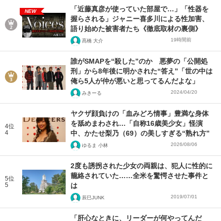
「近藤真彦が使っていた部屋で…」「性器を
NEW
握らされる」ジャニー喜多川による性加害、
語り始めた被害者たち《徹底取材の裏側》
19時間前
髙橋 大介
誰がSMAPを“殺した”のか 悪夢の「公開処
刑」から8年後に明かされた“答え”「世の中は
俺ら5人が仲が悪いと思ってるんだよな」
2024/04/20
みきーる
ヤクザ顔負けの「血みどろ情事」豊満な身体
を舐めまわされ…「自称16歳美少女」怪演
4位
4
中、かたせ梨乃（69）の美しすぎる“熟れ方”
2026/08/06
ゆるま 小林
2度も誘拐された少女の両親は、犯人に性的に
籠絡されていた……全米を驚愕させた事件と
5位
5
は
2019/07/01
辰巳JUNK
「肝心なときに、リーダーが何やってんだ