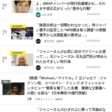
よ」SMAPメンバーが現行犯逮捕され…その
6位
6
とき中居正広がとった“意外な行動”
2024/09/29
山内 宏泰
「敗因分析は一切聞かれなかった」侍ジャパ
SCOOP!
ン選手が証言した“NPB聞き取り調査”の実態
7位
7
「選手から次期監督の要求は…」
2026/08/06
「週刊文春」編集部
「ジャニーさんがお尻に自分でクリームを塗
SCOOP!
って…」元ジャニーズJr. 石丸志門氏が求めら
8位
8
れたおぞましい性行為
2023/06/28
「週刊文春」編集部
《映画『Michael／マイケル』》父ジョセフ・ジャ
PR
クソン役、コールマン・ドミンゴ オフィシャルイ
ンタビュー“観客を魅了した名優、複雑な父親像へ
の想いを語る”《日本興収70億円突破》
「文春オンライン」編集部
「ジャニーさんのひざの上に乗って耳舐めな