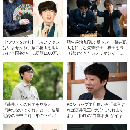
【つづきを読む】「若いファン
羽生善治九段の“壁ドン”、藤井聡
はいませんね」藤井聡太を追い
太をにらむ先輩棋士…棋士を撮
かけ全国各地へ…総額1500万円
り続けてきたカメラマンが「忘
以上を費やしてきたマダム
れられない7つの名場面」
（54）が明かす“将棋界の推し
活”のリアル「旦那からの反応
は…」
「藤井さんの対局を見ると、
PCショップで店員から「購入す
『勝たないでくれ』と…」連勝
れば藤井竜王の気分になれます
記録の最中に同い年のライバル
よ」 師匠の“自虐ネタ”がイキイ
が抱いていた“悔しさ”
キとしている理由