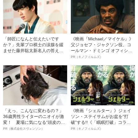
「師匠になんと伝えたいです
《映画『Michael／マイケル』》
か？」先輩プロ棋士の涙腺を緩
父ジョセフ・ジャクソン役、コ
ませた藤井聡太新名人の答えと
ールマン・ドミンゴ オフィシャ
は
ルインタビュー“観客を魅了した
PR（キノフィルムズ）
名優、複雑な父親像への想いを
語る”《日本興収70億円突破》
「えっ、こんなに変わるの？」
《映画『シェルター』》ジェイ
36歳男性ライターのニオイが激
ソン・ステイサムがお盆を“打
変！ 夏場に気になる“頭皮のニ
破”する!!《「眠眠打破」コラ
オイ”や“ベタつき”を解消す
ボ》
PR（株式会社スヴェンソン）
PR（キノフィルムズ）
る、“ウィッグのスペシャリス