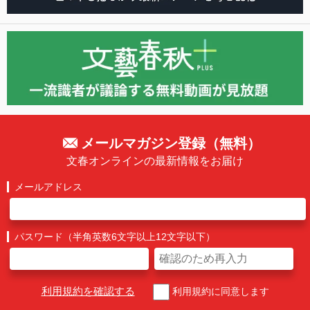
メールマガジン登録（無料）
文春オンラインの最新情報をお届け
メールアドレス
パスワード（半角英数6文字以上12文字以下）
利用規約を確認する
利用規約に同意します