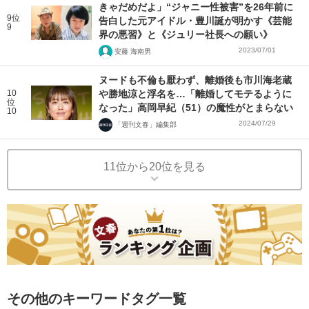
きゃだめだよ」“ジャニー性被害”を26年前に
9位
告白した元アイドル・豊川誕が明かす《芸能
9
界の悪習》と《ジュリー社長への願い》
2023/07/01
安藤 海南男
ヌードも不倫も厭わず、離婚後も市川海老蔵
10
や勝地涼と浮名を…「離婚してモテるように
位
なった」高岡早紀（51）の魔性がとまらない
10
2024/07/29
「週刊文春」編集部
11位から20位を見る
その他のキーワードタグ一覧