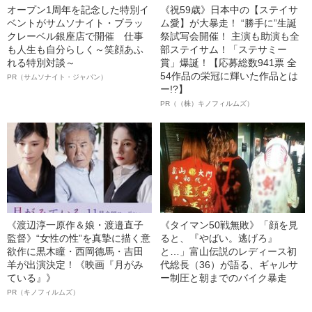
オープン1周年を記念した特別イ
《祝59歳》日本中の【ステイサ
ベントがサムソナイト・ブラッ
ム愛】が大暴走！ “勝手に”生誕
クレーベル銀座店で開催 仕事
祭試写会開催！ 主演も助演も全
も人生も自分らしく～笑顔あふ
部ステイサム！「ステサミー
れる特別対談～
賞」爆誕！【応募総数941票 全
54作品の栄冠に輝いた作品とは
PR（サムソナイト・ジャパン）
ー!?】
PR（（株）キノフィルムズ）
《渡辺淳一原作＆娘・渡邉直子
《タイマン50戦無敗》「顔を見
監督》“女性の性”を真摯に描く意
ると、『やばい。逃げろ』
欲作に黒木瞳・西岡德馬・吉田
と…」富山伝説のレディース初
羊が出演決定！《映画『月がみ
代総長（36）が語る、ギャルサ
ている』》
ー制圧と朝までのバイク暴走
PR（キノフィルムズ）