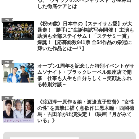
る、“ウィッグのスペシャリスト”が生み出
した徹底ケアとは
PR
《祝59歳》日本中の【ステイサム愛】が大
暴走！ “勝手に”生誕祭試写会開催！ 主演も
助演も全部ステイサム！「ステサミー賞」
爆誕！【応募総数941票 全54作品の栄冠に
輝いた作品とはー!?】
PR
オープン1周年を記念した特別イベントがサ
ムソナイト・ブラックレーベル銀座店で開
催 仕事も人生も自分らしく～笑顔あふれ
る特別対談～
PR
《渡辺淳一原作＆娘・渡邉直子監督》“女性
の性”を真摯に描く意欲作に黒木瞳・西岡德
馬・吉田羊が出演決定！《映画『月がみて
いる』》