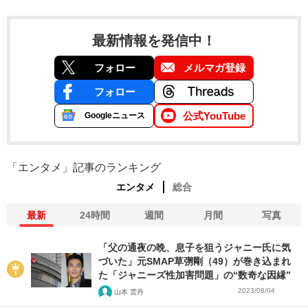
最新情報を発信中！
フォロー
メルマガ登録
フォロー
公式YouTube
Googleニュース
「エンタメ」記事のランキング
エンタメ
総合
最新
24時間
週間
月間
写真
「父の通夜の晩、息子を狙うジャニー氏に気
づいた」元SMAP草彅剛（49）が巻き込まれ
た「ジャニーズ性加害問題」の“数奇な因縁”
2023/08/04
山本 雲丹