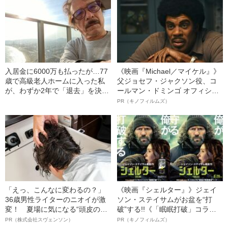
入居金に6000万も払ったが…77
《映画『Michael／マイケル』》
歳で高級老人ホームに入った私
父ジョセフ・ジャクソン役、コ
が、わずか2年で「退去」を決意
ールマン・ドミンゴ オフィシャ
したわけ
ルインタビュー“観客を魅了した
PR（キノフィルムズ）
名優、複雑な父親像への想いを
語る”《日本興収70億円突破》
「えっ、こんなに変わるの？」
《映画『シェルター』》ジェイ
36歳男性ライターのニオイが激
ソン・ステイサムがお盆を“打
変！ 夏場に気になる“頭皮のニ
破”する!!《「眠眠打破」コラ
オイ”や“ベタつき”を解消す
ボ》
PR（株式会社スヴェンソン）
PR（キノフィルムズ）