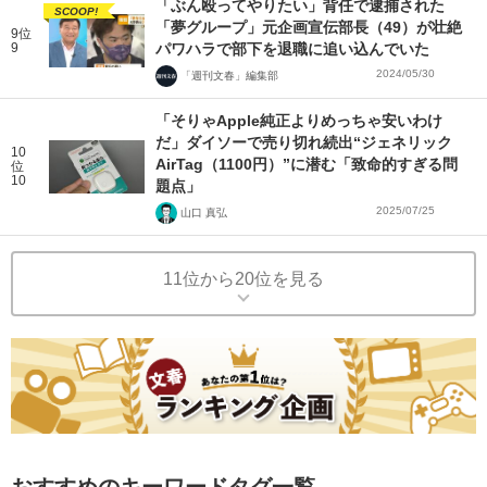
「ぶん殴ってやりたい」背任で逮捕された
SCOOP!
「夢グループ」元企画宣伝部長（49）が壮絶
9位
9
パワハラで部下を退職に追い込んでいた
2024/05/30
「週刊文春」編集部
「そりゃApple純正よりめっちゃ安いわけ
だ」ダイソーで売り切れ続出“ジェネリック
10
AirTag（1100円）”に潜む「致命的すぎる問
位
10
題点」
2025/07/25
山口 真弘
11位から20位を見る