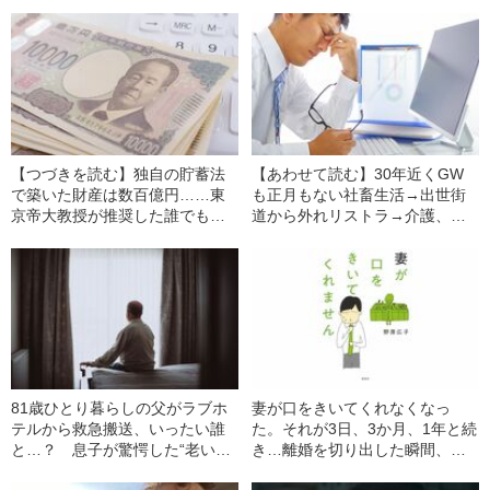
【つづきを読む】独自の貯蓄法
【あわせて読む】30年近くGW
で築いた財産は数百億円……東
も正月もない社畜生活→出世街
京帝大教授が推奨した誰でもお
道から外れリストラ→介護、教
カネを貯められる“貯蓄術と投資
育、住宅ローン“三重苦の男性”が
術”のすべて
資産2億円を突破して富裕層の仲
間入りできた“たった一つの方法”
81歳ひとり暮らしの父がラブホ
妻が口をきいてくれなくなっ
テルから救急搬送、いったい誰
た。それが3日、3か月、1年と続
と…？ 息子が驚愕した“老いた
き…離婚を切り出した瞬間、妻
親の性生活”
が見せた“驚きの反応”