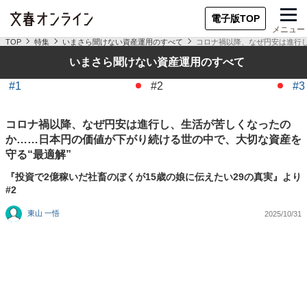
電子版TOP
メニュー
TOP
特集
いまさら聞けない資産運用のすべて
コロナ禍以降、なぜ円安は進行し
いまさら聞けない資産運用のすべて
#1
#2
#3
コロナ禍以降、なぜ円安は進行し、生活が苦しくなったの
か……日本円の価値が下がり続ける世の中で、大切な資産を
守る“最適解”
『投資で2億稼いだ社畜のぼくが15歳の娘に伝えたい29の真実』より
#2
東山 一悟
2025/10/31