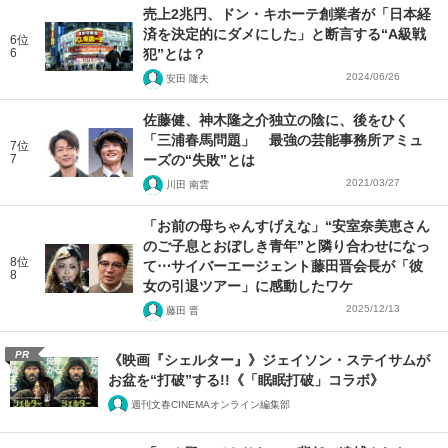
売上2兆円、ドン・キホーテ創業者が「日本経
済を決定的にダメにした」と断言する“A級戦
6位
6
犯”とは？
2024/06/26
安田 隆夫
佐藤健、神木隆之介独立の陰に、後をひく
「三浦春馬問題」 最強の芸能事務所アミュ
7位
7
ーズの“失敗”とは
2021/03/27
川田 南雲
「お前の母ちゃんすげえな」“安室奈美恵さん
のご子息とおぼしき青年”と隣り合わせになっ
8位
て⋯サイバーエージェント藤田晋会長が「彼
8
女の引退ツアー」に感動したワケ
2025/12/13
藤田 晋
PR
《映画『シェルター』》ジェイソン・ステイサムが
お盆を“打破”する!!《「眠眠打破」コラボ》
週刊文春CINEMAオンライン編集部