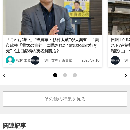
「これは凄い」“投資家・杉村太蔵”が大興奮…！高
日銀1.0
市政権「骨太の方針」に隠された“次のお金の行き
ストが指摘
先”《注目銘柄の実名解説も》
程度に」
る》
杉村 太蔵
「週刊文春」編集部
2026/07/16
「週
その他の特集を見る
関連記事