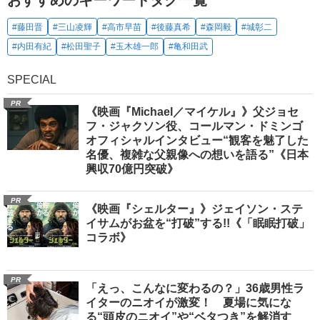
おすすめのキーワードタグ一覧
#藤田晋
#三山凌輝
#高市早苗
#後藤真希
#森岡毅
#城彰二
#内田有紀
#松田聖子
#玉木雄一郎
#亀和田武
SPECIAL
PR
《映画『Michael／マイケル』》父ジョセ
フ・ジャクソン役、コールマン・ドミンゴ
オフィシャルインタビュー“観客を魅了した
名優、複雑な父親像への想いを語る”《日本
興収70億円突破》
PR
《映画『シェルター』》ジェイソン・ステ
イサムがお盆を“打破”する!!《「眠眠打破」
コラボ》
PR
「えっ、こんなに変わるの？」36歳男性ラ
イターのニオイが激変！ 夏場に気にな
る“頭皮のニオイ”や“ベタつき”を解消す