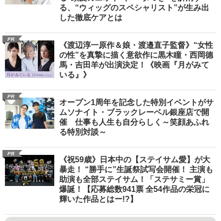
る、“ウィッグのスペシャリスト”が生み出
した徹底ケアとは
PR
《渡辺淳一原作＆娘・渡邉直子監督》“女性
の性”を真摯に描く意欲作に黒木瞳・西岡德
馬・吉田羊が出演決定！《映画『月がみて
いる』》
PR
オープン1周年を記念した特別イベントがサ
ムソナイト・ブラックレーベル銀座店で開
催 仕事も人生も自分らしく～笑顔あふれ
る特別対談～
PR
《祝59歳》日本中の【ステイサム愛】が大
暴走！ “勝手に”生誕祭試写会開催！ 主演も
助演も全部ステイサム！「ステサミー賞」
爆誕！【応募総数941票 全54作品の栄冠に
輝いた作品とはー!?】