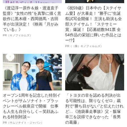
《渡辺淳一原作＆娘・渡邉直子
《祝59歳》日本中の【ステイサ
監督》“女性の性”を真摯に描く意
ム愛】が大暴走！ “勝手に”生誕
欲作に黒木瞳・西岡德馬・吉田
祭試写会開催！ 主演も助演も全
羊が出演決定！《映画『月がみ
部ステイサム！「ステサミー
ている』》
賞」爆誕！【応募総数941票 全
54作品の栄冠に輝いた作品とは
PR（キノフィルムズ）
ー!?】
PR（（株）キノフィルムズ）
オープン1周年を記念した特別イ
「トヨタの非を認める判決が出
ベントがサムソナイト・ブラッ
る可能性は、限りなくゼロ」裁
クレーベル銀座店で開催 仕事
判で“勝ち目がない”と伝えたけれ
も人生も自分らしく～笑顔あふ
ど…《池袋暴走事故》父・飯塚
れる特別対談～
幸三を説得できなかった「長男
の葛藤」
PR（サムソナイト・ジャパン）