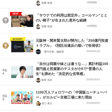
18時間前
徳重 龍徳
NEW
「サウナでの利用は想定外」コールマン“とと
のい椅子”が生まれた意外な経緯
18時間前
徳重 龍徳
SCOOP!
元阪神・関本賢太郎が関与した「250億円投資
トラブル」《預託法違反の疑いで告発状》
2026/04/18
「週刊文春」編集部
「自分は両親や妹とは違うな…」累計利益100
億円超え投資家のテスタが小5で“普通の人
4位
4
生”を諦めた「決定的な劣等感」
2025/10/13
飯尾 篤史
1100万人フォロワーの「中国版ユーチューバ
5位
ー」がカルビー京都工場に来た理由
5
2019/04/02
高口 康太