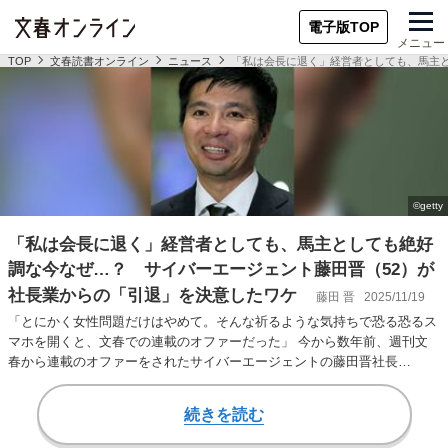
電子版TOP
メニュー
TOP
文春読書オンライン
ニュース
「私は会長に退く」経営者としても、馬主
「私は会長に退く」経営者としても、馬主としても絶好
調な今なぜ…？ サイバーエージェント藤田晋（52）が
社長業からの「引退」を決意したワケ
藤田 晋
2025/11/19
「とにかく女性問題だけはやめて。そんな祈るような気持ちで恐る恐るス
マホを開くと、文春での連載のオファーだった」 今から数年前、週刊文
春から連載のオファーをされたサイバーエージェントの藤田晋社長
（52）。社長業が多忙に…
続きを読む