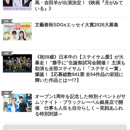
馬・吉田羊が出演決定！《映画『月がみて
いる』》
PR
文藝春秋SDGsエッセイ大賞2026大募集
PR
《祝59歳》日本中の【ステイサム愛】が大
暴走！ “勝手に”生誕祭試写会開催！ 主演も
助演も全部ステイサム！「ステサミー賞」
爆誕！【応募総数941票 全54作品の栄冠に
輝いた作品とはー!?】
PR
オープン1周年を記念した特別イベントがサ
ムソナイト・ブラックレーベル銀座店で開
催 仕事も人生も自分らしく～笑顔あふれ
る特別対談～