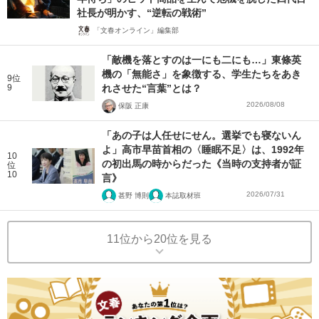
社長が明かす、“逆転の戦術”
「文春オンライン」編集部
「敵機を落とすのは一にも二にも…」東條英
機の「無能さ」を象徴する、学生たちをあき
9位
9
れさせた“言葉”とは？
2026/08/08
保阪 正康
「あの子は人任せにせん。選挙でも寝ないん
よ」高市早苗首相の〈睡眠不足〉は、1992年
10
の初出馬の時からだった《当時の支持者が証
位
10
言》
2026/07/31
甚野 博則
本誌取材班
11位から20位を見る