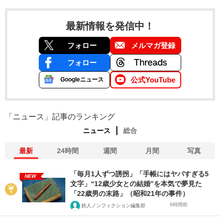
最新情報を発信中！
フォロー
メルマガ登録
フォロー
公式YouTube
Googleニュース
「ニュース」記事のランキング
ニュース
総合
最新
24時間
週間
月間
写真
「毎月1人ずつ誘拐」「手帳にはヤバすぎる5
NEW
文字」“12歳少女との結婚”を本気で夢見た
「22歳男の末路」（昭和21年の事件）
6時間前
鉄人ノンフィクション編集部