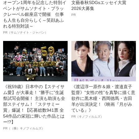
オープン1周年を記念した特別イ
文藝春秋SDGsエッセイ大賞
ベントがサムソナイト・ブラッ
2026大募集
クレーベル銀座店で開催 仕事
PR
も人生も自分らしく～笑顔あふ
れる特別対談～
PR（サムソナイト・ジャパン）
《祝59歳》日本中の【ステイサ
《渡辺淳一原作＆娘・渡邉直子
ム愛】が大暴走！ “勝手に”生誕
監督》“女性の性”を真摯に描く意
祭試写会開催！ 主演も助演も全
欲作に黒木瞳・西岡德馬・吉田
部ステイサム！「ステサミー
羊が出演決定！《映画『月がみ
賞」爆誕！【応募総数941票 全
ている』》
54作品の栄冠に輝いた作品とは
PR（キノフィルムズ）
ー!?】
PR（（株）キノフィルムズ）