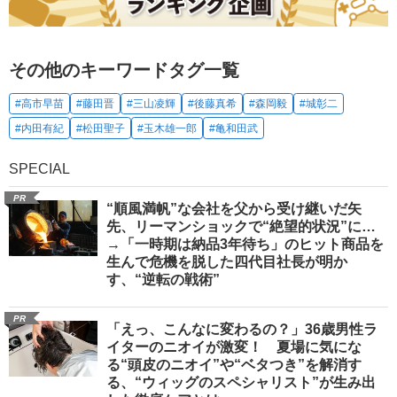
その他のキーワードタグ一覧
#高市早苗
#藤田晋
#三山凌輝
#後藤真希
#森岡毅
#城彰二
#内田有紀
#松田聖子
#玉木雄一郎
#亀和田武
SPECIAL
PR
“順風満帆”な会社を父から受け継いだ矢
先、リーマンショックで“絶望的状況”に…
→「一時期は納品3年待ち」のヒット商品を
生んで危機を脱した四代目社長が明か
す、“逆転の戦術”
PR
「えっ、こんなに変わるの？」36歳男性ラ
イターのニオイが激変！ 夏場に気にな
る“頭皮のニオイ”や“ベタつき”を解消す
る、“ウィッグのスペシャリスト”が生み出