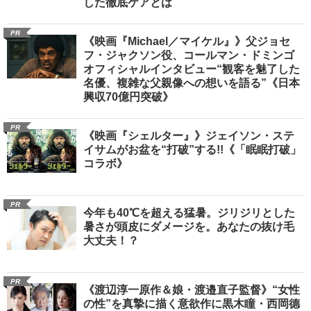
した徹底ケアとは
PR
《映画『Michael／マイケル』》父ジョセ
フ・ジャクソン役、コールマン・ドミンゴ
オフィシャルインタビュー“観客を魅了した
名優、複雑な父親像への想いを語る”《日本
興収70億円突破》
PR
《映画『シェルター』》ジェイソン・ステ
イサムがお盆を“打破”する!!《「眠眠打破」
コラボ》
PR
今年も40℃を超える猛暑。ジリジリとした
暑さが頭皮にダメージを。あなたの抜け毛
大丈夫！？
PR
《渡辺淳一原作＆娘・渡邉直子監督》“女性
の性”を真摯に描く意欲作に黒木瞳・西岡德