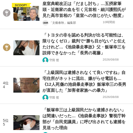
皇室典範改正は「だまし討ち」…五摂家筆
SCOOP!
頭・近衛家の血を引く元首相・細川護熙氏が
見た高市首相の「皇室への信じがたい態度」
10時間前
「文藝春秋」編集部
「トヨタの非を認める判決が出る可能性は、
限りなくゼロ」裁判で“勝ち目がない”と伝え
たけれど…《池袋暴走事故》父・飯塚幸三を
説得できなかった「長男の葛藤」
2026/08/08
守田 哲
「上級国民は逮捕されなくて良いですね」自
宅住所がネットに流出、嫌がらせ電話も…
4位
《12人死傷の池袋暴走事故》飯塚幸三の長男
4
が直面した「加害者家族への暴力」
2026/08/08
守田 哲
「飯塚幸三は上級国民だから逮捕されない」
は間違いだった…《池袋暴走事故》警視庁幹
5位
部が「自民党議員」に呼び出されても逮捕を
5
見送った理由