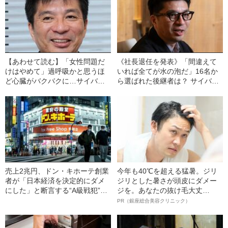
【あわせて読む】「女性問題だ
《社長退任を発表》「間違えて
けはやめて」過呼吸かと思うほ
いれば全てが水の泡だ」16名か
ど心臓がバクバクに…サイバー
ら選ばれた後継者は？ サイバー
エージェント藤田晋（52）を驚
エージェント藤田晋社長（52）
かせた“週刊文春からの1通の連
が明かしていた“トップの条件”
絡”
売上2兆円、ドン・キホーテ創業
今年も40℃を超える猛暑。ジリ
者が「日本経済を決定的にダメ
ジリとした暑さが頭皮にダメー
にした」と断言する“A級戦犯”と
ジを。あなたの抜け毛大丈
は？
夫！？
PR（銀座総合美容クリニック）