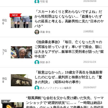
2026/08/08
守田 哲
「スカートめくりと変わらないですよね」だ
NEW
から性犯罪はなくならない…「盗撮をいたず
6位
らの延長と考える」高齢男性に見た“日本のヤ
6
バさ”
23時間前
斉藤 章佳
《池袋暴走事故》「毎日、亡くなった方々の
ご冥福を祈っています」車いすで面会、額に
7位
は大きなアザが…飯塚幸三受刑者が語った“獄
7
中生活”
2022/11/24
阿部 恭子
「殺意はなかった」19歳女子高生を強姦殺害
したのになぜ…裁判所と検察が対立した「驚
8位
8
きの判決」（昭和42年の事件）
2026/08/07
鉄人ノンフィクション編集部
“順風満帆”な会社を父から受け継いだ矢先、リーマ
PR
ンショックで“絶望的状況”に…→「一時期は納品3
年待ち」のヒット商品を生んで危機を脱した四代目