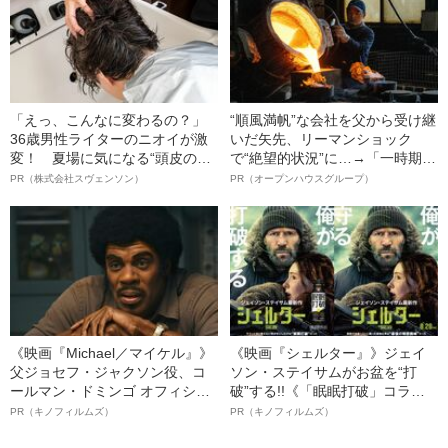
「えっ、こんなに変わるの？」
“順風満帆”な会社を父から受け継
36歳男性ライターのニオイが激
いだ矢先、リーマンショック
変！ 夏場に気になる“頭皮のニ
で“絶望的状況”に…→「一時期は
オイ”や“ベタつき”を解消す
納品3年待ち」のヒット商品を生
PR（株式会社スヴェンソン）
PR（オープンハウスグループ）
る、“ウィッグのスペシャリス
んで危機を脱した四代目社長が
ト”が生み出した徹底ケアとは
明かす、“逆転の戦術”
《映画『Michael／マイケル』》
《映画『シェルター』》ジェイ
父ジョセフ・ジャクソン役、コ
ソン・ステイサムがお盆を“打
ールマン・ドミンゴ オフィシャ
破”する!!《「眠眠打破」コラ
ルインタビュー“観客を魅了した
ボ》
PR（キノフィルムズ）
PR（キノフィルムズ）
名優、複雑な父親像への想いを