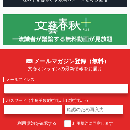
メールマガジン登録（無料）
文春オンラインの最新情報をお届け
メールアドレス
パスワード（半角英数6文字以上12文字以下）
利用規約を確認する
利用規約に同意します