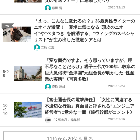
女の引退ツアー」に感動したワケ
2025/12/13
藤田 晋
「えっ、こんなに変わるの？」36歳男性ライターの
PR
ニオイが激変！ 夏場に気になる“頭皮のニオ
イ”や“ベタつき”を解消する、“ウィッグのスペシャ
リスト”が生み出した徹底ケアとは
二瓶 仁志
「変な商売ですよ。そう思っていますが、理
不尽なことだらけ」親子三代で100年…岐阜の
9位
巨大風俗街“金津園”元組合長が明かした“性産
9
業の実情”《写真多数》
2026/02/24
鹿取 茂雄
【富士通会長の電撃辞任】「女性に関連する
10
不適切な行動」真面目と評される“エンジニア
位
経営者”に意外な一面《銀行幹部がコメント》
10
2026/07/16
「文藝春秋」編集部
11位から20位を見る