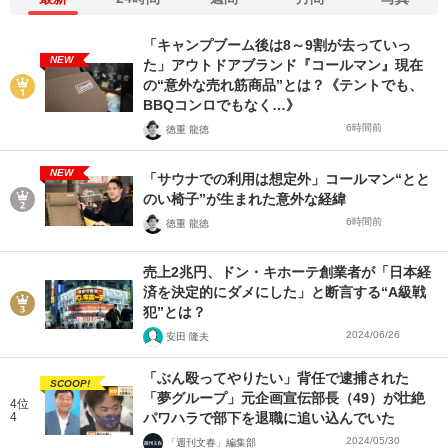
「キャンプブーム後は8～9割が去っていっ
NEW
た」アウトドアブランド『コールマン』現在
の“意外な売れ筋商品”とは？《テントでも、
BBQコンロでもなく…》
6時間前
徳重 龍徳
NEW
「サウナでの利用は想定外」コールマン“とと
のい椅子”が生まれた意外な経緯
6時間前
徳重 龍徳
売上2兆円、ドン・キホーテ創業者が「日本経
済を決定的にダメにした」と断言する“A級戦
犯”とは？
2024/06/26
安田 隆夫
「ぶん殴ってやりたい」背任で逮捕された
SCOOP!
「夢グループ」元企画宣伝部長（49）が壮絶
4位
4
パワハラで部下を退職に追い込んでいた
2024/05/30
「週刊文春」編集部