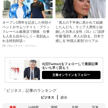
オープン1周年を記念した特別イ
「黒人の下半身に惹かれて結婚
ベントがサムソナイト・ブラッ
したんだろ」ケニア人男性と結
クレーベル銀座店で開催 仕事
婚した日本人女性（31）に“誹謗
も人生も自分らしく～笑顔あふ
中傷”殺到…本人が語る、日本で
れる特別対談～
感じる“外国人差別”のリアル
PR（サムソナイト・ジャパン）
X(旧Twitter)をフォローして最新記事
をいち早く読もう
文春オンラインをフォロー
「ビジネス」記事のランキング
ビジネス
総合
最新
24時間
週間
月間
写真