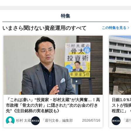
特集
いまさら聞けない資産運用のすべて
この特集を見る
「これは凄い」“投資家・杉村太蔵”が大興奮…！高
日銀1.0
市政権「骨太の方針」に隠された“次のお金の行き
ストが指摘
先”《注目銘柄の実名解説も》
程度に」
る》
杉村 太蔵
「週刊文春」編集部
2026/07/16
「週