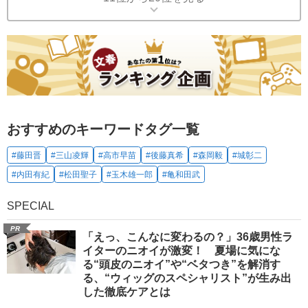
おすすめのキーワードタグ一覧
#藤田晋
#三山凌輝
#高市早苗
#後藤真希
#森岡毅
#城彰二
#内田有紀
#松田聖子
#玉木雄一郎
#亀和田武
SPECIAL
PR
「えっ、こんなに変わるの？」36歳男性ラ
イターのニオイが激変！ 夏場に気にな
る“頭皮のニオイ”や“ベタつき”を解消す
る、“ウィッグのスペシャリスト”が生み出
した徹底ケアとは