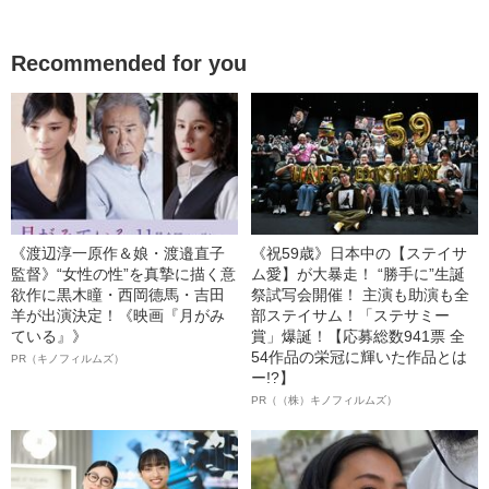
Recommended for you
《渡辺淳一原作＆娘・渡邉直子
《祝59歳》日本中の【ステイサ
監督》“女性の性”を真摯に描く意
ム愛】が大暴走！ “勝手に”生誕
欲作に黒木瞳・西岡德馬・吉田
祭試写会開催！ 主演も助演も全
羊が出演決定！《映画『月がみ
部ステイサム！「ステサミー
ている』》
賞」爆誕！【応募総数941票 全
54作品の栄冠に輝いた作品とは
PR（キノフィルムズ）
ー!?】
PR（（株）キノフィルムズ）