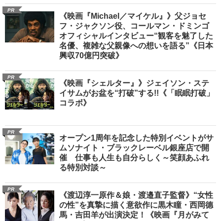
PR
《映画『Michael／マイケル』》父ジョセ
フ・ジャクソン役、コールマン・ドミンゴ
オフィシャルインタビュー“観客を魅了した
名優、複雑な父親像への想いを語る”《日本
興収70億円突破》
PR
《映画『シェルター』》ジェイソン・ステ
イサムがお盆を“打破”する!!《「眠眠打破」
コラボ》
PR
オープン1周年を記念した特別イベントがサ
ムソナイト・ブラックレーベル銀座店で開
催 仕事も人生も自分らしく～笑顔あふれ
る特別対談～
PR
《渡辺淳一原作＆娘・渡邉直子監督》“女性
の性”を真摯に描く意欲作に黒木瞳・西岡德
馬・吉田羊が出演決定！《映画『月がみて