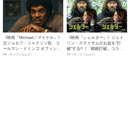
《映画『Michael／マイケル』》
《映画『シェルター』》ジェイ
父ジョセフ・ジャクソン役、コ
ソン・ステイサムがお盆を“打
ールマン・ドミンゴ オフィシャ
破”する!!《「眠眠打破」コラ
ルインタビュー“観客を魅了した
ボ》
PR（キノフィルムズ）
PR（キノフィルムズ）
名優、複雑な父親像への想いを
語る”《日本興収70億円突破》