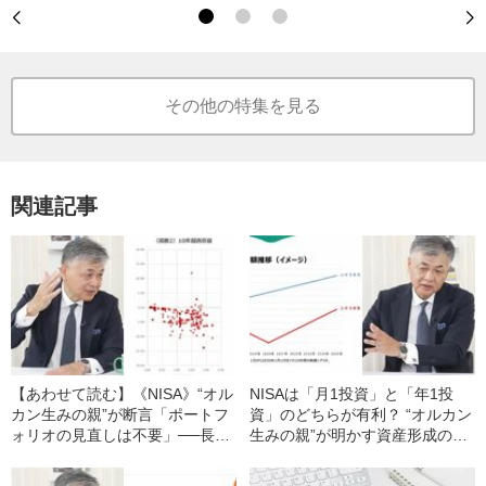
その他の特集を見る
関連記事
【あわせて読む】《NISA》“オル
NISAは「月1投資」と「年1投
カン生みの親”が断言「ポートフ
資」のどちらが有利？ “オルカン
ォリオの見直しは不要」──長期
生みの親”が明かす資産形成の考
投資で最も重要な「中道」のマ
え方《ポートフォリオ構築は》
インドとは