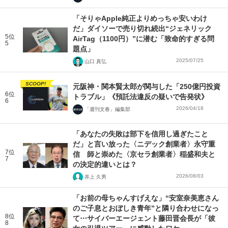
「そりゃApple純正よりめっちゃ安いわけ
だ」ダイソーで売り切れ続出“ジェネリック
5位
AirTag（1100円）”に潜む「致命的すぎる問
5
題点」
2025/07/25
山口 真弘
SCOOP!
元阪神・関本賢太郎が関与した「250億円投資
6位
トラブル」《預託法違反の疑いで告発状》
6
2026/04/18
「週刊文春」編集部
「あなたの失敗は部下を信用し過ぎたこと
だ」と言い放った〈ニデック創業者〉永守重
7位
信 師と崇めた〈京セラ創業者〉稲盛和夫と
7
の決定的違いとは？
2026/08/03
井上 久男
「お前の母ちゃんすげえな」“安室奈美恵さん
のご子息とおぼしき青年”と隣り合わせになっ
8位
て⋯サイバーエージェント藤田晋会長が「彼
8