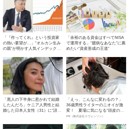
「『作ってくれ』という投資家
「余裕のある資金はすべてNISA
の熱い要望が…」“オルカン生み
で運用する」“臆病なあなた”に薦
の親”が明かす人気インデックス
めたい“資産形成の王道”
ファンド誕生秘話《新NISA》
「黒人の下半身に惹かれて結婚
「えっ、こんなに変わるの？」
したんだろ」ケニア人男性と結
36歳男性ライターのニオイが激
婚した日本人女性（31）に“誹謗
変！ 夏場に気になる“頭皮のニ
中傷”殺到…本人が語る、日本で
オイ”や“ベタつき”を解消す
PR（株式会社スヴェンソン）
感じる“外国人差別”のリアル
る、“ウィッグのスペシャリス
ト”が生み出した徹底ケアとは