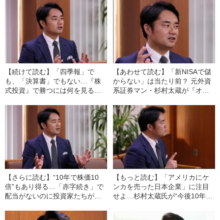
【続けて読む】「四季報」で
【あわせて読む】「新NISAで儲
も、「決算書」でもない…『株
からない」は当たり前？ 元外資
式投資』で勝つには何を見るべ
系証券マン・杉村太蔵が『オル
き？ 元外資系証券マン・杉村太
カン』『S＆P500』を投資とし
蔵がおすすめする“最重要デー
て認めない、納得の理由《人生
タ”とは
100年時代の投資術を伝授》
【さらに読む】“10年で株価10
【もっと読む】「アメリカにケ
倍”もあり得る…「赤字続き」で
ンカを売った日本企業」に注目
配当がないのに投資家たちが大
せよ…杉村太蔵氏が“今後10年で
注目、元外資系証券マンの杉村
株価10倍”を期待する『日本で最
太蔵も熱視線を送る「新興企
もケンカが強い経営者』がいる