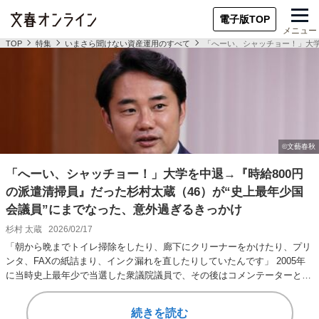
電子版TOP
メニュー
TOP
特集
いまさら聞けない資産運用のすべて
「へーい、シャッチョー！」大学
「へーい、シャッチョー！」大学を中退→『時給800円
の派遣清掃員』だった杉村太蔵（46）が“史上最年少国
会議員”にまでなった、意外過ぎるきっかけ
杉村 太蔵
2026/02/17
「朝から晩までトイレ掃除をしたり、廊下にクリーナーをかけたり、プリ
ンタ、FAXの紙詰まり、インク漏れを直したりしていたんです」 2005年
に当時史上最年少で当選した衆議院議員で、その後はコメンテーターとし
て活動する杉…
続きを読む