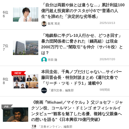
「自分は両親や妹とは違うな…」累計利益100
億円超え投資家のテスタが小5で“普通の人
6位
6
生”を諦めた「決定的な劣等感」
2025/10/13
飯尾 篤史
「地鎮祭に半グレ10人行かせ、どつき回す」
暴力団関係者に脅された〈錢髙組〉は現金
7位
2000万円で…“闇取引”を仲介〈サバキ役〉と
7
は？
2026/07/20
市田 隆
本田圭佑、千鳥ノブだけじゃない…サイバー
NEW
藤田晋会長・特別対談まとめ《週刊文春で
8位
8
「リーチ・ツモ・ドラ1」連載中》
5時間前
「週刊文春」編集部
《映画『Michael／マイケル』》父ジョセフ・ジャ
PR
クソン役、コールマン・ドミンゴ オフィシャルイ
ンタビュー“観客を魅了した名優、複雑な父親像へ
の想いを語る”《日本興収70億円突破》
「文春オンライン」編集部