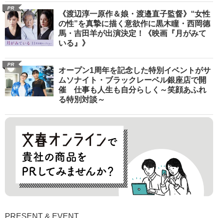
PR
《渡辺淳一原作＆娘・渡邉直子監督》“女性
の性”を真摯に描く意欲作に黒木瞳・西岡德
馬・吉田羊が出演決定！《映画『月がみて
いる』》
PR
オープン1周年を記念した特別イベントがサ
ムソナイト・ブラックレーベル銀座店で開
催 仕事も人生も自分らしく～笑顔あふれ
る特別対談～
PRESENT & EVENT