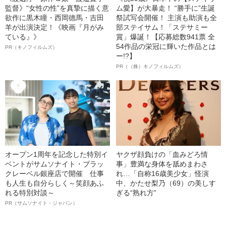
監督》“女性の性”を真摯に描く意
ム愛】が大暴走！ “勝手に”生誕
欲作に黒木瞳・西岡德馬・吉田
祭試写会開催！ 主演も助演も全
羊が出演決定！《映画『月がみ
部ステイサム！「ステサミー
ている』》
賞」爆誕！【応募総数941票 全
54作品の栄冠に輝いた作品とは
PR（キノフィルムズ）
ー!?】
PR（（株）キノフィルムズ）
オープン1周年を記念した特別イ
ヤクザ顔負けの「血みどろ情
ベントがサムソナイト・ブラッ
事」豊満な身体を舐めまわさ
クレーベル銀座店で開催 仕事
れ…「自称16歳美少女」怪演
も人生も自分らしく～笑顔あふ
中、かたせ梨乃（69）の美しす
れる特別対談～
ぎる“熟れ方”
PR（サムソナイト・ジャパン）