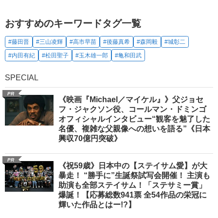
おすすめのキーワードタグ一覧
#藤田晋
#三山凌輝
#高市早苗
#後藤真希
#森岡毅
#城彰二
#内田有紀
#松田聖子
#玉木雄一郎
#亀和田武
SPECIAL
PR
《映画『Michael／マイケル』》父ジョセ
フ・ジャクソン役、コールマン・ドミンゴ
オフィシャルインタビュー“観客を魅了した
名優、複雑な父親像への想いを語る”《日本
興収70億円突破》
PR
《祝59歳》日本中の【ステイサム愛】が大
暴走！ “勝手に”生誕祭試写会開催！ 主演も
助演も全部ステイサム！「ステサミー賞」
爆誕！【応募総数941票 全54作品の栄冠に
輝いた作品とはー!?】