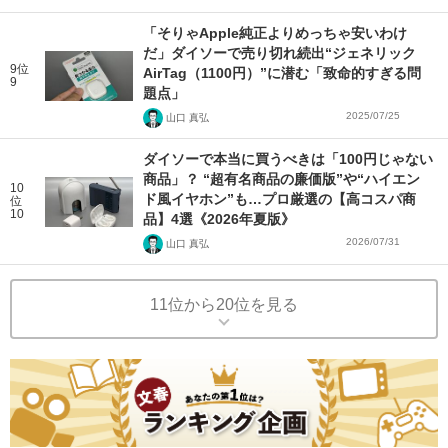
「そりゃApple純正よりめっちゃ安いわけ
だ」ダイソーで売り切れ続出“ジェネリック
9位
AirTag（1100円）”に潜む「致命的すぎる問
9
題点」
2025/07/25
山口 真弘
ダイソーで本当に買うべきは「100円じゃない
商品」？ “超有名商品の廉価版”や“ハイエン
10
ド風イヤホン”も…プロ厳選の【高コスパ商
位
10
品】4選《2026年夏版》
2026/07/31
山口 真弘
11位から20位を見る