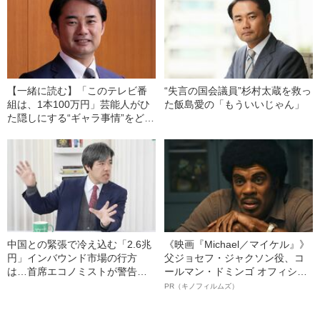
業」とは？
会社とは？
【一緒に読む】「このテレビ番
“失言の国会議員”杉村太蔵を救っ
組は、1本100万円」芸能人がひ
た飯島愛の「もういいじゃん」
た隠しにする“ギャラ事情”をどう
やって暴いたのか？ 元国会議
員・杉村太蔵（36）が使った
『マル秘テクニック』
中国との緊張で冷え込む「2.6兆
《映画『Michael／マイケル』》
円」インバウンド市場の行方
父ジョセフ・ジャクソン役、コ
は…首席エコノミストが警告す
ールマン・ドミンゴ オフィシャ
る“日本企業への深刻な影響”
ルインタビュー“観客を魅了した
PR（キノフィルムズ）
名優、複雑な父親像への想いを
語る”《日本興収70億円突破》