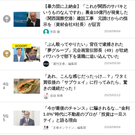
【暴力団に上納金】「これが関西のサバキと
いうものなんですわ」裏金10億円が発覚した
〈関西国際空港〉建設工事 元請けからの指
示を〈資材会社X社長〉が証言
2026/08/04
市田 隆
「ぶん殴ってやりたい」背任で逮捕された
SCOOP!
「夢グループ」元企画宣伝部長（49）が壮絶
パワハラで部下を退職に追い込んでいた
2024/05/30
「週刊文春」編集部
「あれ、こんな感じだったっけ…？」ワタミ
買収後の「サブウェイ」に行ってみたら、驚
4位
4
きの連続だった！
2025/02/12
谷頭 和希
「今が最後のチャンス」に騙されるな…“金利
1.0%”時代に不動産のプロが「投資は一旦ス
5位
5
テイ」と語る理由
2026/08/04
「文春オンライン」編集部