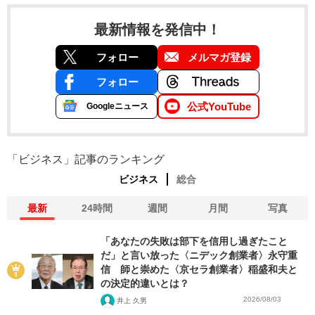
最新情報を発信中！
フォロー
メルマガ登録
フォロー
公式YouTube
Googleニュース
「ビジネス」記事のランキング
ビジネス
総合
最新
24時間
週間
月間
写真
「あなたの失敗は部下を信用し過ぎたこと
だ」と言い放った〈ニデック創業者〉永守重
信 師と崇めた〈京セラ創業者〉稲盛和夫と
の決定的違いとは？
2026/08/03
井上 久男