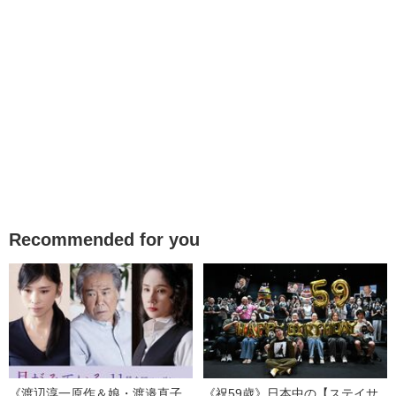
Recommended for you
《渡辺淳一原作＆娘・渡邉直子
《祝59歳》日本中の【ステイサ