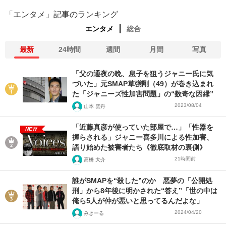
「エンタメ」記事のランキング
エンタメ
総合
最新
24時間
週間
月間
写真
「父の通夜の晩、息子を狙うジャニー氏に気
づいた」元SMAP草彅剛（49）が巻き込まれ
た「ジャニーズ性加害問題」の“数奇な因縁”
2023/08/04
山本 雲丹
「近藤真彦が使っていた部屋で…」「性器を
NEW
握らされる」ジャニー喜多川による性加害、
語り始めた被害者たち《徹底取材の裏側》
21時間前
髙橋 大介
誰がSMAPを“殺した”のか 悪夢の「公開処
刑」から8年後に明かされた“答え”「世の中は
俺ら5人が仲が悪いと思ってるんだよな」
2024/04/20
みきーる