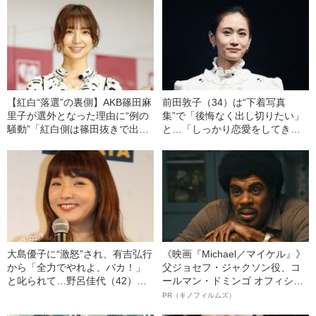
（34）の“情念が深い”人生
い”人生
【紅白“落選”の裏側】AKB篠田麻
前田敦子（34）は“下着写真
里子が選外となった理由に“例の
集”で「後悔なく出し切りたい」
騒動”「紅白側は篠田抜きで出演
と…「しっかり恋愛をしてきた
してほしいと最終判断」
ほう」とオープンに語り始めた
ワケ
大島優子に“激怒”され、有吉弘行
《映画『Michael／マイケル』》
から「全力でやれよ、バカ！」
父ジョセフ・ジャクソン役、コ
と叱られて…野呂佳代（42）は
ールマン・ドミンゴ オフィシャ
なぜ嫌われないのか？ 芸能界で
ルインタビュー“観客を魅了した
PR（キノフィルムズ）
可愛がられる“永遠の後輩力”
名優、複雑な父親像への想いを