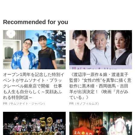
Recommended for you
オープン1周年を記念した特別イ
《渡辺淳一原作＆娘・渡邉直子
ベントがサムソナイト・ブラッ
監督》“女性の性”を真摯に描く意
クレーベル銀座店で開催 仕事
欲作に黒木瞳・西岡德馬・吉田
も人生も自分らしく～笑顔あふ
羊が出演決定！《映画『月がみ
れる特別対談～
ている』》
PR（サムソナイト・ジャパン）
PR（キノフィルムズ）