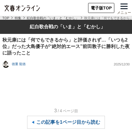
電子版TOP
メニュー
TOP
特集
紅白歌合戦の「いま」と「むかし」
秋元康には「何でもできるから」
紅白歌合戦の「いま」と「むかし」
秋元康には「何でもできるから」と評価されず…「いつも2
位」だった大島優子が“絶対的エース”前田敦子に勝利した夜
に語ったこと
徳重 龍徳
2025/12/30
3
/4
ページ目
この記事を1ページ目から読む