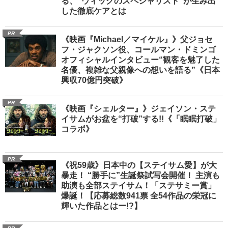
る、“ウィッグのスペシャリスト”が生み出
した徹底ケアとは
PR
《映画『Michael／マイケル』》父ジョセ
フ・ジャクソン役、コールマン・ドミンゴ
オフィシャルインタビュー“観客を魅了した
名優、複雑な父親像への想いを語る”《日本
興収70億円突破》
PR
《映画『シェルター』》ジェイソン・ステ
イサムがお盆を“打破”する!!《「眠眠打破」
コラボ》
PR
《祝59歳》日本中の【ステイサム愛】が大
暴走！ “勝手に”生誕祭試写会開催！ 主演も
助演も全部ステイサム！「ステサミー賞」
爆誕！【応募総数941票 全54作品の栄冠に
輝いた作品とはー!?】