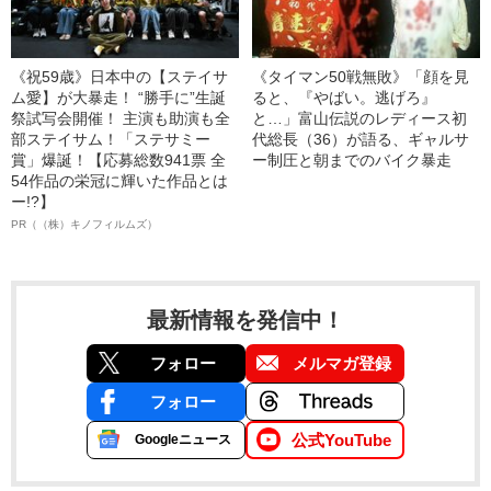
《祝59歳》日本中の【ステイサ
《タイマン50戦無敗》「顔を見
ム愛】が大暴走！ “勝手に”生誕
ると、『やばい。逃げろ』
祭試写会開催！ 主演も助演も全
と…」富山伝説のレディース初
部ステイサム！「ステサミー
代総長（36）が語る、ギャルサ
賞」爆誕！【応募総数941票 全
ー制圧と朝までのバイク暴走
54作品の栄冠に輝いた作品とは
ー!?】
PR（（株）キノフィルムズ）
最新情報を発信中！
フォロー
メルマガ登録
フォロー
公式YouTube
Googleニュース