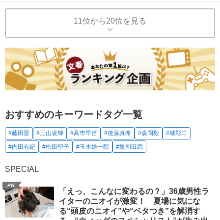
11位から20位を見る
おすすめのキーワードタグ一覧
#藤田晋
#三山凌輝
#高市早苗
#後藤真希
#森岡毅
#城彰二
#内田有紀
#松田聖子
#玉木雄一郎
#亀和田武
SPECIAL
PR
「えっ、こんなに変わるの？」36歳男性ラ
イターのニオイが激変！ 夏場に気にな
る“頭皮のニオイ”や“ベタつき”を解消す