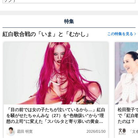
特集
紅白歌合戦の「いま」と「むかし」
この特集を見る
「目の前では女の子たちが泣いているから…」紅白
松田聖子で
を騒がせたちゃんみな（27）を“色物扱い”から“理
で「紅白
想の上司”に変えた「スパルタと寄り添いの黄金
たのは？
比」
霜田 明寛
2026/01/30
「文