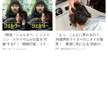
語る”《日本興収70億円突破》
《映画『シェルター』》ジェイ
「えっ、こんなに変わるの？」
ソン・ステイサムがお盆を“打
36歳男性ライターのニオイが激
破”する!!《「眠眠打破」コラ
変！ 夏場に気になる“頭皮のニ
ボ》
オイ”や“ベタつき”を解消す
PR（キノフィルムズ）
PR（株式会社スヴェンソン）
る、“ウィッグのスペシャリス
ト”が生み出した徹底ケアとは