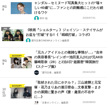
ャンダル→セミヌード写真集大ヒットの“瑞々
8位
しい40歳”に…ファンとの距離感にこだわり続
8
けるワケ
2026/07/31
田中 稲
PR
《映画『シェルター』》ジェイソン・ステイサムが
お盆を“打破”する!!《「眠眠打破」コラボ》
週刊文春CINEMAオンライン編集部
「元カノアイドルとの複雑な事情が…」“吉本
SCOOP!
の美容番長”レインボー池田直人(31)が元AKB
9位
篠崎彩奈（28）と2泊3日“超親密”韓国旅行
9
《スクープ撮》
2024/12/02
「週刊文春」編集部
「取材された日にホテル？」三山凌輝と元宝
SCOOP!
塚・花乃まりあの連日密会…文春直撃→まさ
10
かの展開に驚きの声《妻・趣里の不在中
位
10
に…》
2026/08/03
「文春オンライン」編集部