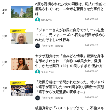
2度も誘拐された少女の両親は、犯人に性的に
籠絡されていた……全米を驚愕させた事件と
4位
4
は
2019/07/01
辰巳JUNK
「ジャニーさんがお尻に自分でクリームを塗
SCOOP!
って…」元ジャニーズJr. 石丸志門氏が求めら
5位
5
れたおぞましい性行為
2023/06/28
「週刊文春」編集部
ヤクザ顔負けの「血みどろ情事」豊満な身体
を舐めまわされ…「自称16歳美少女」怪演
6位
6
中、かたせ梨乃（69）の美しすぎる“熟れ方”
2026/08/06
ゆるま 小林
「敗因分析は一切聞かれなかった」侍ジャパ
SCOOP!
ン選手が証言した“NPB聞き取り調査”の実態
7位
7
「選手から次期監督の要求は…」
2026/08/06
「週刊文春」編集部
後藤真希が「バストトップまで…」不倫スキ