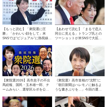
【もっと読む】「衆院選に圧
【あわせて読む】「まるで恋人
勝」「かわいい顔をして」米
同士に見える」トランプ氏との
SNSでは“ビジュアル”に熱視線
ツーショットが米SNSで大拡
も…アメリカ人が“自民圧勝”に称
散…高市早苗のおもてなし外交
賛を寄せた「意外すぎる理由」
が“効果てきめん”だった3つのワ
とは
ケ
【衆院選2026】高市息子の不出
《衆院選》高市首相の“沈黙”に
馬続報、国民・玉木雄一郎、チ
「朝日新聞はハレモノに触るよ
ームみらい…選挙区ルポを公開
うな書きぶりを…」今回の選挙
中
で目についたメディアの姿勢と
は