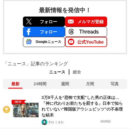
最新情報を発信中！
フォロー
メルマガ登録
フォロー
公式YouTube
Googleニュース
「ニュース」記事のランキング
ニュース
総合
最新
24時間
週間
月間
写真
3万8千人を“恐怖で支配”した男の正体は…
NEW
「神に代わりお前たちを罰する」日本で知ら
れていない“韓国版アウシュビッツ”の不条理
な結末
8時間前
大山 くまお