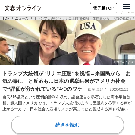
電子版TOP
メニュー
TOP
ニュース
トランプ大統領が“サナエ圧勝”を祝福→米国民から「お気の毒に」
トランプ大統領が“サナエ圧勝”を祝福→米国民から「お
気の毒に」と反応も…日本の選挙結果がアメリカ社会
で“評価が分かれている”4つのワケ
飯塚 真紀子
2026/02/12
自民316議席という圧倒的勝利を収め、議会運営を盤石にした高市早苗首
相。超大国アメリカでは、トランプ大統領のように圧勝劇を称賛する声が
上がる一方で、日本社会の崩壊リスクが高まったと警戒する声も根強い。
一体その背景…
続きを読む