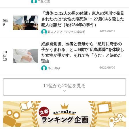
二瓶 仁志
「遺体には2人の男の体液」東京の河川で発見
されたのは“女性の溺死体”⋯27歳CAを殺した
9位
9
犯人は誰だ（昭和34年の事件）
2026/06/01
鉄人ノンフィクション編集部
妊娠発覚後、医者と義母から「絶対に奇形の
子がうまれる」と…9歳で“広島原爆”を体験し
10
た女性が明かす、それでも「うむ」と決めた
位
10
理由
2026/08/06
小山 美砂
11位から20位を見る