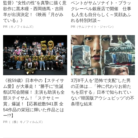
監督》“女性の性”を真摯に描く意
ベントがサムソナイト・ブラッ
欲作に黒木瞳・西岡德馬・吉田
クレーベル銀座店で開催 仕事
羊が出演決定！《映画『月がみ
も人生も自分らしく～笑顔あふ
ている』》
れる特別対談～
PR（キノフィルムズ）
PR（サムソナイト・ジャパン）
《祝59歳》日本中の【ステイサ
3万8千人を“恐怖で支配”した男
ム愛】が大暴走！ “勝手に”生誕
の正体は…「神に代わりお前た
祭試写会開催！ 主演も助演も全
ちを罰する」日本で知られてい
部ステイサム！「ステサミー
ない“韓国版アウシュビッツ”の不
賞」爆誕！【応募総数941票 全
条理な結末
54作品の栄冠に輝いた作品とは
ー!?】
PR（（株）キノフィルムズ）