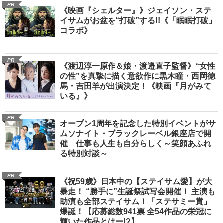
PR
《映画『シェルター』》ジェイソン・ステ
イサムがお盆を“打破”する!!《「眠眠打破」
コラボ》
PR
《渡辺淳一原作＆娘・渡邉直子監督》“女性
の性”を真摯に描く意欲作に黒木瞳・西岡德
馬・吉田羊が出演決定！《映画『月がみて
いる』》
PR
オープン1周年を記念した特別イベントがサ
ムソナイト・ブラックレーベル銀座店で開
催 仕事も人生も自分らしく～笑顔あふれ
る特別対談～
PR
《祝59歳》日本中の【ステイサム愛】が大
暴走！ “勝手に”生誕祭試写会開催！ 主演も
助演も全部ステイサム！「ステサミー賞」
爆誕！【応募総数941票 全54作品の栄冠に
輝いた作品とはー!?】