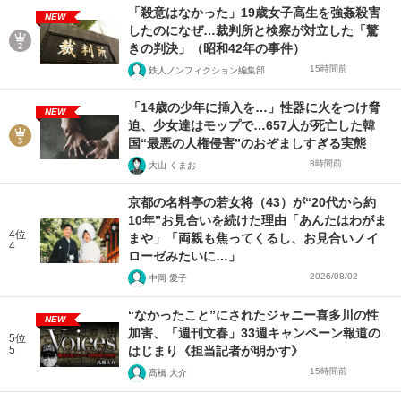
「殺意はなかった」19歳女子高生を強姦殺害
NEW
したのになぜ…裁判所と検察が対立した「驚
きの判決」（昭和42年の事件）
15時間前
鉄人ノンフィクション編集部
「14歳の少年に挿入を…」性器に火をつけ脅
NEW
迫、少女達はモップで…657人が死亡した韓
国“最悪の人権侵害”のおぞましすぎる実態
8時間前
大山 くまお
京都の名料亭の若女将（43）が“20代から約
10年”お見合いを続けた理由「あんたはわがま
4位
まや」「両親も焦ってくるし、お見合いノイ
4
ローゼみたいに…」
2026/08/02
中岡 愛子
“なかったこと”にされたジャニー喜多川の性
NEW
加害、「週刊文春」33週キャンペーン報道の
5位
5
はじまり《担当記者が明かす》
15時間前
髙橋 大介