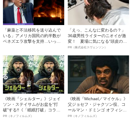
「麻薬と不法移民を送り込んで
「えっ、こんなに変わるの？」
いる」アメリカ国民の約半数が
36歳男性ライターのニオイが激
ベネズエラ攻撃を支持…いった
変！ 夏場に気になる“頭皮のニ
いなぜ？ トランプ反対派すら転
オイ”や“ベタつき”を解消す
PR（株式会社スヴェンソン）
向させた“決定的要因”
る、“ウィッグのスペシャリス
ト”が生み出した徹底ケアとは
《映画『シェルター』》ジェイ
《映画『Michael／マイケル』》
ソン・ステイサムがお盆を“打
父ジョセフ・ジャクソン役、コ
破”する!!《「眠眠打破」コラ
ールマン・ドミンゴ オフィシャ
ボ》
ルインタビュー“観客を魅了した
PR（キノフィルムズ）
PR（キノフィルムズ）
名優、複雑な父親像への想いを
語る”《日本興収70億円突破》