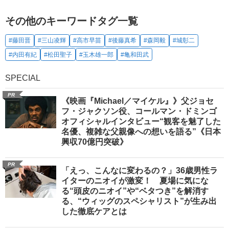
その他のキーワードタグ一覧
#藤田晋
#三山凌輝
#高市早苗
#後藤真希
#森岡毅
#城彰二
#内田有紀
#松田聖子
#玉木雄一郎
#亀和田武
SPECIAL
PR
《映画『Michael／マイケル』》父ジョセ
フ・ジャクソン役、コールマン・ドミンゴ
オフィシャルインタビュー“観客を魅了した
名優、複雑な父親像への想いを語る”《日本
興収70億円突破》
PR
「えっ、こんなに変わるの？」36歳男性ラ
イターのニオイが激変！ 夏場に気にな
る“頭皮のニオイ”や“ベタつき”を解消す
る、“ウィッグのスペシャリスト”が生み出
した徹底ケアとは