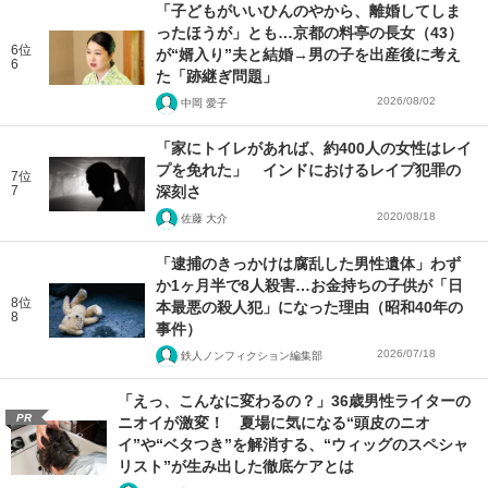
「子どもがいいひんのやから、離婚してしま
ったほうが」とも…京都の料亭の長女（43）
6位
が“婿入り”夫と結婚→男の子を出産後に考え
6
た「跡継ぎ問題」
2026/08/02
中岡 愛子
「家にトイレがあれば、約400人の女性はレイ
プを免れた」 インドにおけるレイプ犯罪の
7位
7
深刻さ
2020/08/18
佐藤 大介
「逮捕のきっかけは腐乱した男性遺体」わず
か1ヶ月半で8人殺害…お金持ちの子供が「日
8位
本最悪の殺人犯」になった理由（昭和40年の
8
事件）
2026/07/18
鉄人ノンフィクション編集部
「えっ、こんなに変わるの？」36歳男性ライターの
PR
ニオイが激変！ 夏場に気になる“頭皮のニオ
イ”や“ベタつき”を解消する、“ウィッグのスペシャ
リスト”が生み出した徹底ケアとは