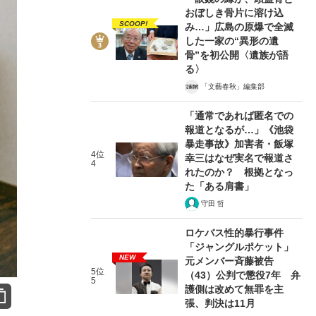
おぼしき骨片に溶け込
SCOOP!
み…」広島の原爆で全滅
した一家の“異形の遺
骨”を初公開〈遺族が語
る〉
「文藝春秋」編集部
「通常であれば匿名での
報道となるが…」《池袋
暴走事故》加害者・飯塚
4位
幸三はなぜ実名で報道さ
4
れたのか？ 根拠となっ
た「ある肩書」
守田 哲
ロケバス性的暴行事件
「ジャングルポケット」
NEW
元メンバー斉藤被告
5位
（43）公判で懲役7年 弁
5
護側は改めて無罪を主
張、判決は11月