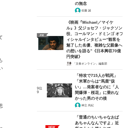
の無念
佐藤 誠
《映画『Michael／マイケ
ル』》父ジョセフ・ジャクソン
役、コールマン・ドミンゴ オフ
PR
て
ィシャルインタビュー“観客を
魅了した名優、複雑な父親像へ
の想いを語る”《日本興収70億
円突破》
も
「文春オンライン」編集部
い
「特攻で715人が戦死」
「米軍からは“馬鹿”扱
い」…発案者なのに「人
9位
9
間爆弾・桜花」に乗れな
かった男のその後
思
神立 尚紀
「普通のちいちゃなおば
あちゃんなんですよ」近
NEW