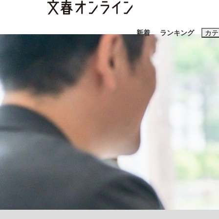
新着
ランキング
カテ
スクープ
ニュー
おすすめのキ
#藤田晋
#三
#玉木雄一郎
「90%は失敗する。でも…」本田圭佑が初め
終戦から81年