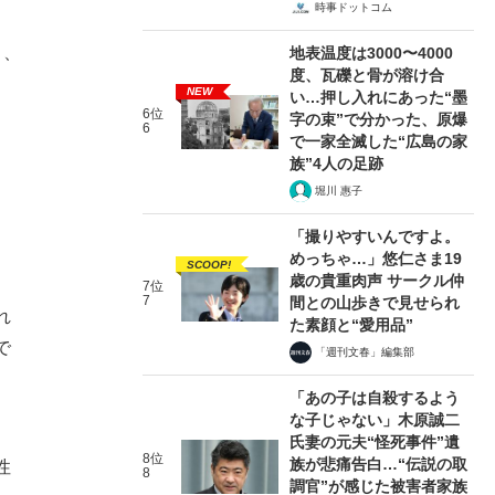
時事ドットコム
と、
地表温度は3000〜4000
度、瓦礫と骨が溶け合
NEW
い…押し入れにあった“墨
6位
字の束”で分かった、原爆
6
で一家全滅した“広島の家
族”4人の足跡
堀川 惠子
「撮りやすいんですよ。
めっちゃ…」悠仁さま19
SCOOP!
歳の貴重肉声 サークル仲
7位
7
間との山歩きで見せられ
れ
た素顔と“愛用品”
で
「週刊文春」編集部
、
「あの子は自殺するよう
な子じゃない」木原誠二
氏妻の元夫“怪死事件”遺
8位
族が悲痛告白…“伝説の取
性
8
調官”が感じた被害者家族