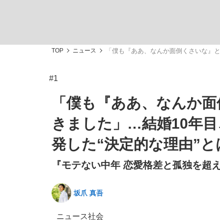
TOP
ニュース
「僕も『ああ、なんか面倒くさいな』と
#1
「敗因分析は一切聞かれなかった」侍ジャパン選
キングの誕生を、目撃せよ。
「僕も『ああ、なんか面
きました」…結婚10年
発した“決定的な理由”と
『モテない中年 恋愛格差と孤独を超え
the Style
坂爪 真吾
「目標達成できなかったからと言って…」サッ
ニュース
社会