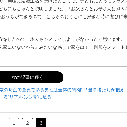
で、無理に結婚生活を続けたところで、子どもにとってプラス
どもにもちゃんと説明しました。『お父さんとお母さんは別々
軒おうちができるので、どちらのおうちにも好きな時に遊びに
方をしたので、本人もジメッとしようがなかったと思います。
ん家にいないから』みたいな感じで家を出て、別居をスタート
次の記事に続く
歳の時点で童貞である男性は全体の約3割!? 当事者たちが抱え
る“リアルな心情”に迫る
1
2
3