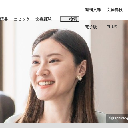
週刊文春
文藝春秋
読書
コミック
文春野球
検索
電子版
PLUS
インタビュー
読書
#松田聖子
む将棋
BC日本代表“敗戦”の真実 選手が明かす...