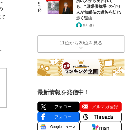
に
所の人から笑われて
10
も、“原爆供養塔”の守り
位
の
10
人が無縁仏の遺族を訪ね
来て
歩く理由
堀川 惠子
11位から20位を見る
し
最新情報を発信中！
フォロー
メルマガ登録
フォロー
Googleニュース