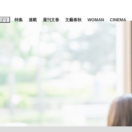
ゴリ
特集
連載
週刊文春
文藝春秋
WOMAN
CINEMA
キーワード入力
ス
エンタメ
ライフ
ビジネス
ーワードタグ一覧
山凌輝
#高市早苗
#後藤真希
#森岡毅
#城彰二
#内田有紀
観る将棋、読
#亀和田武
て明かした日本代表監督に...
「最悪の空気のまま解散」W