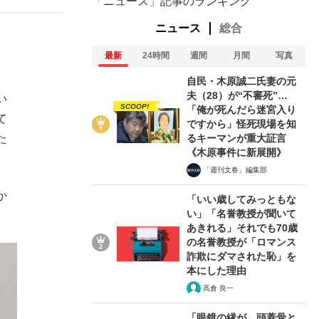
「ニュース」記事のランキング
ニュース
総合
最新
24時間
週間
月間
写真
自民・木原誠二氏妻の元
夫（28）が“不審死”…
い
SCOOP!
「俺が死んだら迷宮入り
て
ですから」怪死現場を知
るキーマンが重大証言
た
《木原事件に新展開》
「週刊文春」編集部
か
「いい歳してみっともな
い」「名誉教授が聞いて
あきれる」それでも70歳
の名誉教授が「ロマンス
詐欺にダマされた恥」を
本にした理由
高倉 良一
「眼鏡の縁が、頭蓋骨と