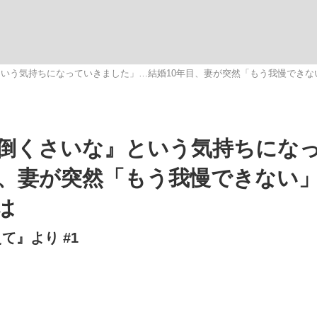
いまさら聞け
いう気持ちになっていきました」…結婚10年目、妻が突然「もう我慢できない
手が証言した“NPB聞...
「クマが悪者扱いされているの
倒くさいな』という気持ちにな
目、妻が突然「もう我慢できない
は
て』より #1
もっと見る
カー日本代表・森保一監督...