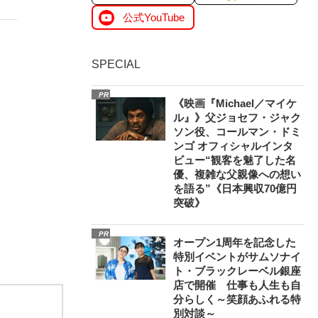
公式YouTube
SPECIAL
PR
《映画『Michael／マイケ
ル』》父ジョセフ・ジャク
ソン役、コールマン・ドミ
ンゴ オフィシャルインタ
ビュー“観客を魅了した名
優、複雑な父親像への想い
を語る”《日本興収70億円
突破》
PR
オープン1周年を記念した
特別イベントがサムソナイ
ト・ブラックレーベル銀座
店で開催 仕事も人生も自
分らしく～笑顔あふれる特
別対談～