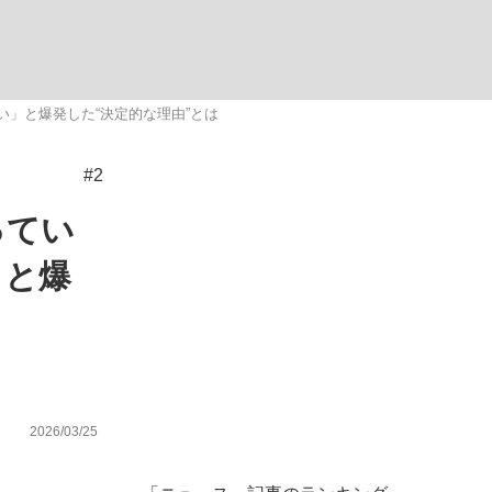
ない資産運用のすべて
」と爆発した“決定的な理由”とは
#2
が悲しい」『北の国から』倉本聰氏（91...
ってい
」と爆
2026/03/25